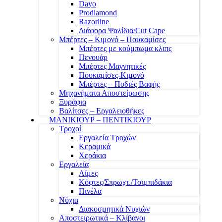
Dayo
Prodiamond
Razorline
Διάφορα Ψαλίδια/Cut Cape
Μπέρτες – Κιμονό – Πουκαμίσες
Μπέρτες με κούμπωμα κλιπς
Πενουάρ
Μπέρτες Μαγνητικές
Πουκαμίσες-Κιμονό
Μπέρτες – Ποδιές Βαφής
Μηχανήματα Αποστείρωσης
Ξυράφια
Βαλίτσες – Εργαλειοθήκες
ΜΑΝΙΚΙΟΥΡ – ΠΕΝΤΙΚΙΟΥΡ
Τροχοί
Εργαλεία Τροχών
Κεραμικά
Χεράκια
Εργαλεία
Λίμες
Κόφτες/Σπρωχτ./Τσιμπιδάκια
Πινέλα
Νύχια
Διακοσμητικά Νυχιών
Αποστειρωτικά – Κλίβανοι