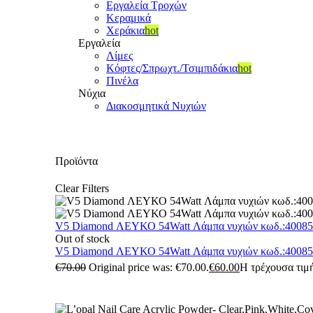
Εργαλεία Τροχών
Κεραμικά
Χεράκια
hot
Εργαλεία
Λίμες
Κόφτες/Σπρωχτ./Τσιμπιδάκια
hot
Πινέλα
Νύχια
Διακοσμητικά Νυχιών
Προϊόντα
Clear Filters
V5 Diamond ΛΕΥΚΟ 54Watt Λάμπα νυχιών κωδ.:4008
Out of stock
V5 Diamond ΛΕΥΚΟ 54Watt Λάμπα νυχιών κωδ.:4008
€
70.00
Original price was: €70.00.
€
60.00
Η τρέχουσα τιμή