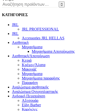

ΚΑΤΗΓΟΡΙΕΣ
JRL
JRL PROFESSIONAL
JRL
Accessories JRL HELLAS
Αισθητική
Μηχανήματα
Μηχανήματα Αποτρίχωσης
Αισθητική/Αποτρίχωση
Κεριά
Κρέμες/Άλατα
Μακιγιάζ
Μηχανήματα
Μηχανήματα παραφίνης
Παραφίνη
Αναλώσιμα αισθητικής
Αναλώσιμα Ονυχοπλαστικής
Ανδρική Περιποίηση
Αξεσουάρ
Είδη Barber
Καρέκλες