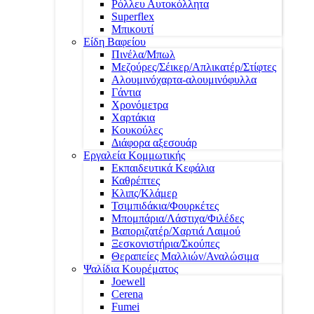
Ρόλλευ Αυτοκόλλητα
Superflex
Μπικουτί
Είδη Βαφείου
Πινέλα/Μπωλ
Μεζούρες/Σέικερ/Απλικατέρ/Στίφτες
Αλουμινόχαρτα-αλουμινόφυλλα
Γάντια
Χρονόμετρα
Χαρτάκια
Κουκούλες
Διάφορα αξεσουάρ
Εργαλεία Κομμωτικής
Εκπαιδευτικά Κεφάλια
Καθρέπτες
Κλιπς/Κλάμερ
Τσιμπιδάκια/Φουρκέτες
Μπομπάρια/Λάστιχα/Φιλέδες
Βαποριζατέρ/Χαρτιά Λαιμού
Ξεσκονιστήρια/Σκούπες
Θεραπείες Μαλλιών/Αναλώσιμα
Ψαλίδια Κουρέματος
Joewell
Cerena
Fumei