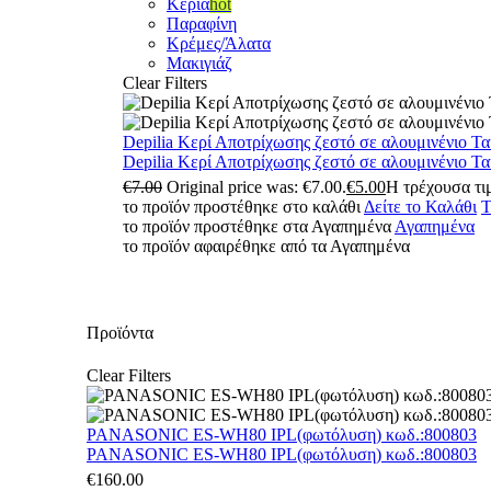
Κεριά
hot
Παραφίνη
Κρέμες/Άλατα
Μακιγιάζ
Clear Filters
Depilia Κερί Αποτρίχωσης ζεστό σε αλουμινένιο Τ
Depilia Κερί Αποτρίχωσης ζεστό σε αλουμινένιο Τ
€
7.00
Original price was: €7.00.
€
5.00
Η τρέχουσα τιμ
το προϊόν προστέθηκε στο καλάθι
Δείτε το Καλάθι
Τ
το προϊόν προστέθηκε στα Αγαπημένα
Αγαπημένα
το προϊόν αφαιρέθηκε από τα Αγαπημένα
Προϊόντα
Clear Filters
PANASONIC ES-WH80 IPL(φωτόλυση) κωδ.:800803
PANASONIC ES-WH80 IPL(φωτόλυση) κωδ.:800803
€
160.00