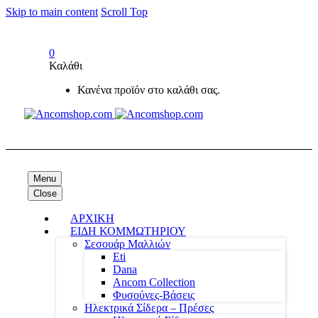
Skip to main content
Scroll Top
0
Καλάθι
Κανένα προϊόν στο καλάθι σας.
Menu
Close
ΑΡΧΙΚΗ
ΕΙΔΗ ΚΟΜΜΩΤΗΡΙΟΥ
Σεσουάρ Μαλλιών
Eti
Dana
Ancom Collection
Φυσούνες-Βάσεις
Ηλεκτρικά Σίδερα – Πρέσες