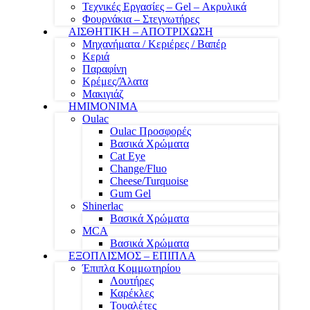
Τεχνικές Εργασίες – Gel – Ακρυλικά
Φουρνάκια – Στεγνωτήρες
ΑΙΣΘΗΤΙΚΗ – ΑΠΟΤΡΙΧΩΣΗ
Μηχανήματα / Κεριέρες / Βαπέρ
Κεριά
Παραφίνη
Κρέμες/Άλατα
Μακιγιάζ
ΗΜΙΜΟΝΙΜΑ
Oulac
Oulac Προσφορές
Βασικά Χρώματα
Cat Eye
Change/Fluo
Cheese/Turquoise
Gum Gel
Shinerlac
Βασικά Χρώματα
MCA
Βασικά Χρώματα
ΕΞΟΠΛΙΣΜΟΣ – ΕΠΙΠΛΑ
Έπιπλα Κομμωτηρίου
Λουτήρες
Καρέκλες
Τουαλέτες