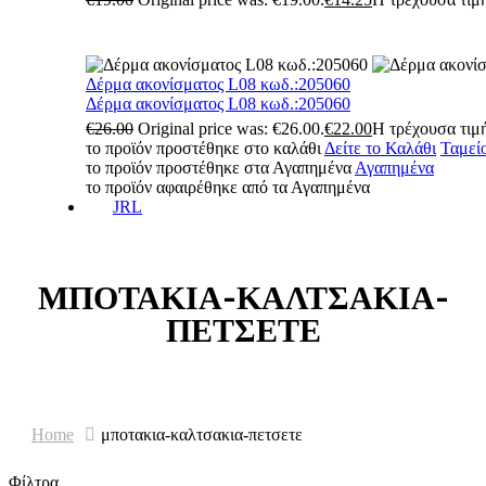
Δέρμα ακονίσματος L08 κωδ.:205060
Δέρμα ακονίσματος L08 κωδ.:205060
€
26.00
Original price was: €26.00.
€
22.00
Η τρέχουσα τιμή
το προϊόν προστέθηκε στο καλάθι
Δείτε το Καλάθι
Ταμεί
το προϊόν προστέθηκε στα Αγαπημένα
Αγαπημένα
το προϊόν αφαιρέθηκε από τα Αγαπημένα
JRL
ΜΠΟΤΑΚΙΑ-ΚΑΛΤΣΑΚΙΑ-
ΠΕΤΣΕΤΕ
Home
μποτακια-καλτσακια-πετσετε
Φίλτρα