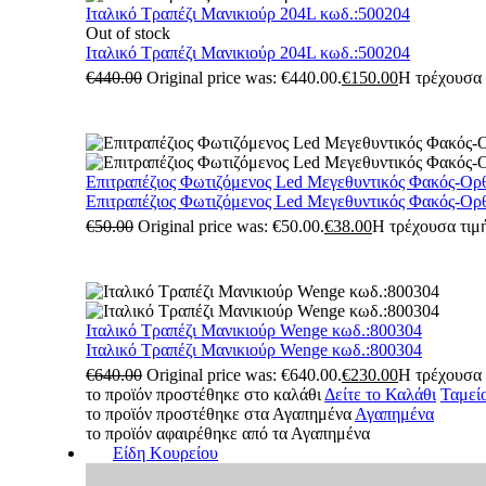
Ιταλικό Τραπέζι Μανικιούρ 204L κωδ.:500204
Out of stock
Ιταλικό Τραπέζι Μανικιούρ 204L κωδ.:500204
€
440.00
Original price was: €440.00.
€
150.00
Η τρέχουσα τ
Επιτραπέζιος Φωτιζόμενος Led Μεγεθυντικός Φακός-Ορ
Επιτραπέζιος Φωτιζόμενος Led Μεγεθυντικός Φακός-Ορ
€
50.00
Original price was: €50.00.
€
38.00
Η τρέχουσα τιμή
Ιταλικό Τραπέζι Μανικιούρ Wenge κωδ.:800304
Ιταλικό Τραπέζι Μανικιούρ Wenge κωδ.:800304
€
640.00
Original price was: €640.00.
€
230.00
Η τρέχουσα τ
το προϊόν προστέθηκε στο καλάθι
Δείτε το Καλάθι
Ταμεί
το προϊόν προστέθηκε στα Αγαπημένα
Αγαπημένα
το προϊόν αφαιρέθηκε από τα Αγαπημένα
Είδη Κουρείου