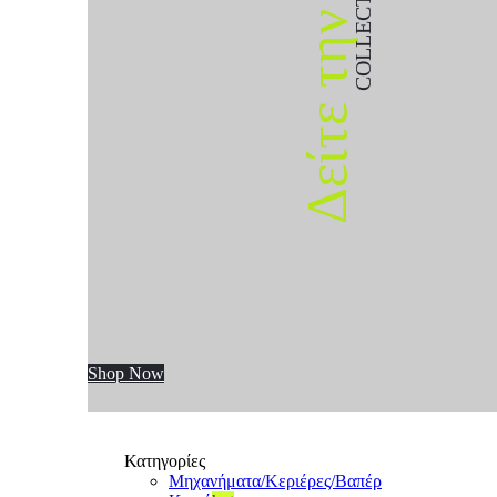
COLLECTION
Δείτε την
Shop Now
Κατηγορίες
Μηχανήματα/Κεριέρες/Βαπέρ