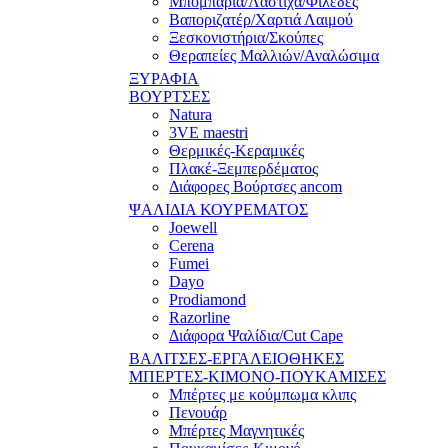
Μπομπάρια/Λάστιχα/Φιλέδες
Βαποριζατέρ/Χαρτιά Λαιμού
Ξεσκονιστήρια/Σκούπες
Θεραπείες Μαλλιών/Αναλώσιμα
ΞΥΡΑΦΙΑ
ΒΟΥΡΤΣΕΣ
Natura
3VE maestri
Θερμικές-Κεραμικές
Πλακέ-Ξεμπερδέματος
Διάφορες Βούρτσες ancom
ΨΑΛΙΔΙΑ ΚΟΥΡΕΜΑΤΟΣ
Joewell
Cerena
Fumei
Dayo
Prodiamond
Razorline
Διάφορα Ψαλίδια/Cut Cape
ΒΑΛΙΤΣΕΣ-ΕΡΓΑΛΕΙΟΘΗΚΕΣ
ΜΠΕΡΤΕΣ-ΚΙΜΟΝΟ-ΠΟΥΚΑΜΙΣΕΣ
Μπέρτες με κούμπωμα κλιπς
Πενουάρ
Μπέρτες Μαγνητικές