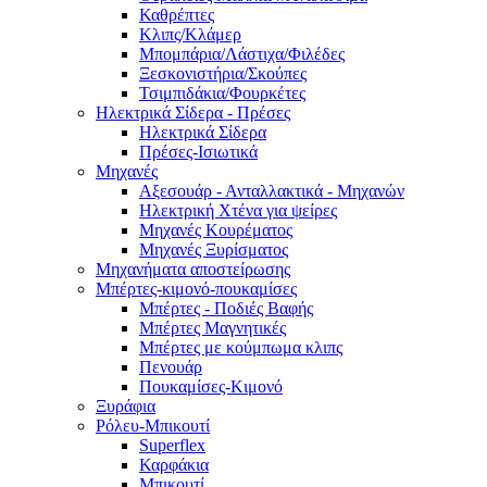
Καθρέπτες
Κλιπς/Κλάμερ
Μπομπάρια/Λάστιχα/Φιλέδες
Ξεσκονιστήρια/Σκούπες
Τσιμπιδάκια/Φουρκέτες
Ηλεκτρικά Σίδερα - Πρέσες
Ηλεκτρικά Σίδερα
Πρέσες-Ισιωτικά
Μηχανές
Αξεσουάρ - Ανταλλακτικά - Μηχανών
Ηλεκτρική Χτένα για ψείρες
Μηχανές Κουρέματος
Μηχανές Ξυρίσματος
Μηχανήματα αποστείρωσης
Μπέρτες-κιμονό-πουκαμίσες
Μπέρτες - Ποδιές Βαφής
Μπέρτες Μαγνητικές
Μπέρτες με κούμπωμα κλιπς
Πενουάρ
Πουκαμίσες-Κιμονό
Ξυράφια
Ρόλευ-Μπικουτί
Superflex
Καρφάκια
Μπικουτί