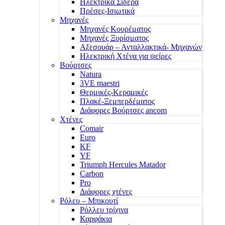
Ηλεκτρικά Σίδερα
Πρέσες-Ισιωτικά
Μηχανές
Μηχανές Κουρέματος
Μηχανές Ξυρίσματος
Αξεσουάρ – Ανταλλακτικά- Μηχανών
Ηλεκτρική Χτένα για ψείρες
Βούρτσες
Natura
3VE maestri
Θερμικές-Κεραμικές
Πλακέ-Ξεμπερδέματος
Διάφορες Βούρτσες ancom
Χτένες
Comair
Euro
KF
YF
Triumph Hercules Matador
Carbon
Pro
Διάφορες χτένες
Ρόλευ – Μπικουτί
Ρόλλευ τρίχινα
Καρφάκια