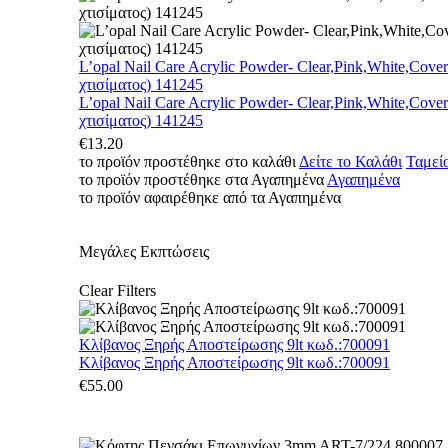
L’opal Nail Care Acrylic Powder- Clear,Pink,White,Cove
χτισίματος) 141245
L’opal Nail Care Acrylic Powder- Clear,Pink,White,Cove
χτισίματος) 141245
€
13.20
το προϊόν προστέθηκε στο καλάθι
Δείτε το Καλάθι
Ταμεί
το προϊόν προστέθηκε στα Αγαπημένα
Αγαπημένα
το προϊόν αφαιρέθηκε από τα Αγαπημένα
Μεγάλες Εκπτώσεις
Clear Filters
Κλίβανος Ξηρής Αποστείρωσης 9lt κωδ.:700091
Κλίβανος Ξηρής Αποστείρωσης 9lt κωδ.:700091
€
55.00