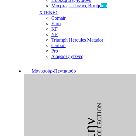
Πουκαμίσες-Κιμονό
Μπέρτες – Ποδιές Βαφής
top
ΧΤΕΝΕΣ
Comair
Euro
KF
YF
Triumph Hercules Matador
Carbon
Pro
Διάφορες χτένες
Μανικιούρ-Πεντικιούρ
COLLECTION