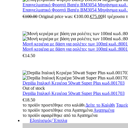
Επαγγελματικό Φορητό Βαπέρ BM3054 Μηχάνημα κωδ.
Επαγγελματικό Φορητό Βαπέρ BM3054 Μηχάνημα κωδ.
€
100.00
Original price was: €100.00.
€
75.00
Η τρέχουσα τι
Μονή κεριέρα με βάση για ρολέτες των 100ml κωδ.:800
Μονή κεριέρα με βάση για ρολέτες των 100ml κωδ.:800
€
14.50
Depilia Ιταλική Κεριέρα 50watt Super Plus κωδ.001703
Out of stock
Depilia Ιταλική Κεριέρα 50watt Super Plus κωδ.001703
€
18.50
το προϊόν προστέθηκε στο καλάθι
Δείτε το Καλάθι
Ταμεί
το προϊόν προστέθηκε στα Αγαπημένα
Αγαπημένα
το προϊόν αφαιρέθηκε από τα Αγαπημένα
Εξοπλισμός/΄Επιπλα