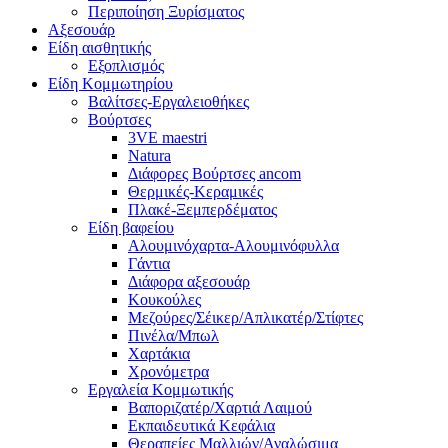
Περιποίηση Ξυρίσματος
Αξεσουάρ
Είδη αισθητικής
Εξοπλισμός
Είδη Κομμωτηρίου
Βαλίτσες-Εργαλειοθήκες
Βούρτσες
3VE maestri
Natura
Διάφορες Βούρτσες ancom
Θερμικές-Κεραμικές
Πλακέ-Ξεμπερδέματος
Είδη βαφείου
Αλουμινόχαρτα-Αλουμινόφυλλα
Γάντια
Διάφορα αξεσουάρ
Κουκούλες
Μεζούρες/Σέικερ/Απλικατέρ/Στίφτες
Πινέλα/Μπωλ
Χαρτάκια
Χρονόμετρα
Εργαλεία Κομμωτικής
Βαποριζατέρ/Χαρτιά Λαιμού
Εκπαιδευτικά Κεφάλια
Θεραπείες Μαλλιών/Αναλώσιμα