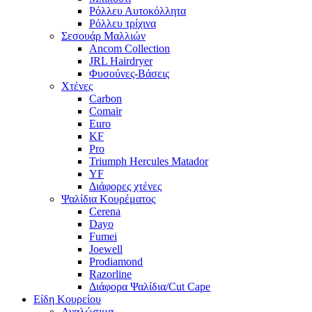
Ρόλλευ Αυτοκόλλητα
Ρόλλευ τρίχινα
Σεσουάρ Μαλλιών
Ancom Collection
JRL Hairdryer
Φυσούνες-Βάσεις
Χτένες
Carbon
Comair
Euro
KF
Pro
Triumph Hercules Matador
YF
Διάφορες χτένες
Ψαλίδια Κουρέματος
Cerena
Dayo
Fumei
Joewell
Prodiamond
Razorline
Διάφορα Ψαλίδια/Cut Cape
Είδη Κουρείου
Αναλώσιμα