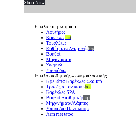
Shop Now
Έπιπλα κομμωτηρίου
Λουτήρες
Καρέκλες
hot
Τουαλέτες
Καθίσματα Αναμονής
top
Βοηθοί
Μηχανήματα
Σκαμπώ
Υποπόδια
Έπιπλα αισθητικής – ονυχοπλαστικής
Κρεβάτια-Καρέκλες-Σκαμπό
Τραπέζια μανικιούρ
hot
Καρέκλες SPA
Βοηθοί Αισθητικής
top
Μηχανήματα/Λάμπες
Υποπόδια Πεντικιούρ
Arm rest tatoo