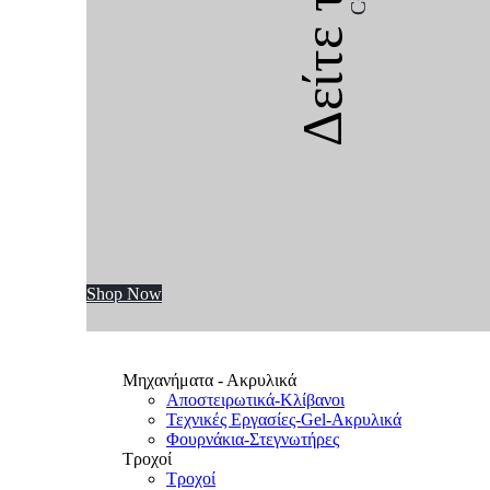
Δείτε την
Shop Now
Μηχανήματα - Ακρυλικά
Αποστειρωτικά-Κλίβανοι
Τεχνικές Εργασίες-Gel-Ακρυλικά
Φουρνάκια-Στεγνωτήρες
Τροχοί
Τροχοί