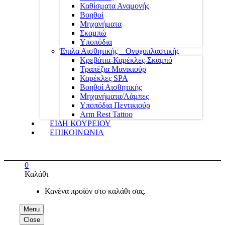
Καθίσματα Αναμονής
Βοηθοί
Μηχανήματα
Σκαμπώ
Υποπόδια
Έπιλα Αισθητικής – Ονυχοπλαστικής
Κρεβάτια-Καρέκλες-Σκαμπό
Τραπέζια Μανικιούρ
Καρέκλες SPA
Βοηθοί Αισθητικής
Μηχανήματα/Λάμπες
Υποπόδια Πεντικιούρ
Arm Rest Tattoo
ΕΙΔΗ ΚΟΥΡΕΙΟΥ
ΕΠΙΚΟΙΝΩΝΙΑ
0
Καλάθι
Κανένα προϊόν στο καλάθι σας.
Menu
Close