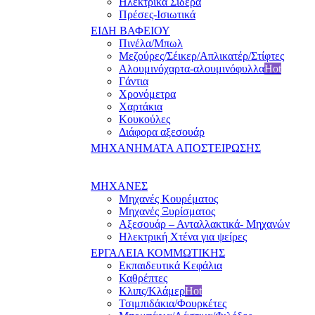
Ηλεκτρικά Σίδερα
Πρέσες-Ισιωτικά
ΕΙΔΗ ΒΑΦΕΙΟΥ
Πινέλα/Μπωλ
Μεζούρες/Σέικερ/Απλικατέρ/Στίφτες
Αλουμινόχαρτα-αλουμινόφυλλα
Hot
Γάντια
Χρονόμετρα
Χαρτάκια
Κουκούλες
Διάφορα αξεσουάρ
ΜΗΧΑΝΗΜΑΤΑ ΑΠΟΣΤΕΙΡΩΣΗΣ
ΜΗΧΑΝΕΣ
Μηχανές Κουρέματος
Μηχανές Ξυρίσματος
Αξεσουάρ – Ανταλλακτικά- Μηχανών
Ηλεκτρική Χτένα για ψείρες
ΕΡΓΑΛΕΙΑ ΚΟΜΜΩΤΙΚΗΣ
Εκπαιδευτικά Κεφάλια
Καθρέπτες
Κλιπς/Κλάμερ
Hot
Τσιμπιδάκια/Φουρκέτες