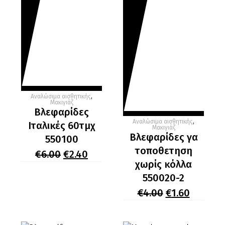
Αναλώσιμα αισθητικής
,
Μακιγιάζ
Βλεφαρίδες
Αναλώσιμα αισθητικής
,
Ιταλικές 60τμχ
Μακιγιάζ
Βλεφαρίδες γα
550100
τοποθετηση
Original
Η
€
6.00
€
2.40
price
τρέχουσα
χωρίς κόλλα
was:
τιμή
550020-2
€6.00.
είναι:
Original
Η
€
4.00
€
1.60
€2.40.
price
τρέχου
was:
τιμή
€4.00.
είναι: