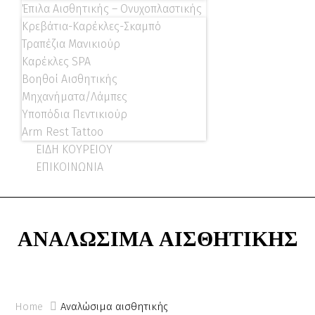
Έπιλα Αισθητικής – Ονυχοπλαστικής
Κρεβάτια-Καρέκλες-Σκαμπό
Τραπέζια Μανικιούρ
Καρέκλες SPA
Βοηθοί Αισθητικής
Μηχανήματα/Λάμπες
Υποπόδια Πεντικιούρ
Arm Rest Tattoo
ΕΙΔΗ ΚΟΥΡΕΙΟΥ
ΕΠΙΚΟΙΝΩΝΙΑ
ΑΝΑΛΏΣΙΜΑ ΑΙΣΘΗΤΙΚΉΣ
Home
Αναλώσιμα αισθητικής