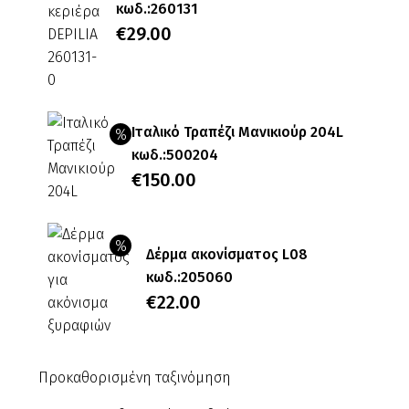
κωδ.:260131
Original
€
29.00
price
Η
was:
τρέχουσα
€32.00.
τιμή
Ιταλικό Τραπέζι Μανικιούρ 204L
είναι:
κωδ.:500204
€29.00.
Original
€
150.00
price
Η
was:
τρέχουσα
Δέρμα ακονίσματος L08
€440.00.
τιμή
κωδ.:205060
είναι:
Original
€
22.00
€150.00.
price
Η
was:
τρέχουσα
Προκαθορισμένη ταξινόμηση
€26.00.
τιμή