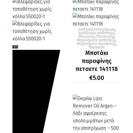
€1.60.
Αισθητική/Αποτρίχωση
,
Μποτάκι
Αναλώσιμα αισθητικής
,
Μανικιουρ/Πεντικιούρ
,
παραφίνης
Μηχανήματα αισθητικής
,
Μηχανήματα παραφίνης
,
Βλεφαρίδες
πετσετε
Παραφίνη
-60%
Μποτάκι
για
141118
παραφίνης
τοποθέτηση
πετσετε 141118
χωρίς
κόλλα
€
5.00
550020-
1