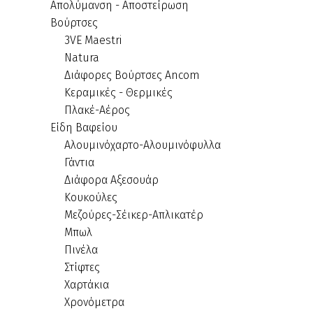
Απολύμανση - Αποστείρωση
Βούρτσες
3VE Maestri
Natura
Διάφορες Βούρτσες Ancom
Κεραμικές - Θερμικές
Πλακέ-Αέρος
Είδη Βαφείου
Αλουμινόχαρτο-Αλουμινόφυλλα
Γάντια
Διάφορα Αξεσουάρ
Κουκούλες
Μεζούρες-Σέικερ-Απλικατέρ
Μπωλ
Πινέλα
Στίφτες
Χαρτάκια
Χρονόμετρα