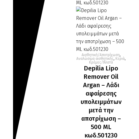
Αισθητική/Αποτρίχωση
,
Depilia
Αναλώσιμα αισθητικής
,
Κεριά
,
Κρέμες/Άλατα
Lipo
Depilia Lipo
Remover
Remover Oil
Oil
Argan – Λάδι
Argan
αφαίρεσης
–
υπολειμμάτων
Λάδι
μετά την
αφαίρεσης
αποτρίχωση –
υπολειμμάτων
500 ML
μετά
την
κωδ.501230