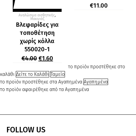
αποτρίχωση
€
11.00
–
Αναλώσιμα αισθητικής
,
500
Μακιγιάζ
Βλεφαρίδες για
ML
τοποθέτηση
κωδ.501230
χωρίς κόλλα
550020-1
Original
Η
€
4.00
€
1.60
price
τρέχουσα
το προϊόν προστέθηκε στο
was:
τιμή
καλάθι
Δείτε το Καλάθι
Ταμείο
€4.00.
είναι:
€1.60.
το προϊόν προστέθηκε στα Αγαπημένα
Αγαπημένα
το προϊόν αφαιρέθηκε από τα Αγαπημένα
FOLLOW
US