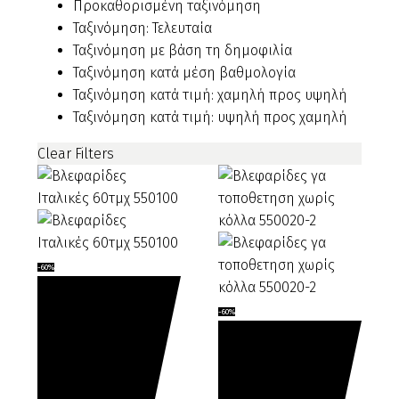
είναι:
Προκαθορισμένη ταξινόμηση
€22.00.
Ταξινόμηση: Τελευταία
Ταξινόμηση με βάση τη δημοφιλία
Ταξινόμηση κατά μέση βαθμολογία
Ταξινόμηση κατά τιμή: χαμηλή προς υψηλή
Ταξινόμηση κατά τιμή: υψηλή προς χαμηλή
Clear Filters
Βλεφαρίδες
-60%
Ιταλικές
60τμχ
Βλεφαρίδες
-60%
550100
γα
τοποθετηση
χωρίς
κόλλα