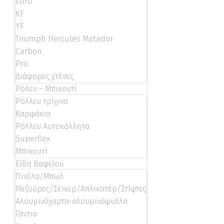
Euro
KF
YF
Triumph Hercules Matador
Carbon
Pro
Διάφορες χτένες
Ρόλευ – Μπικουτί
Ρόλλευ τρίχινα
Καρφάκια
Ρόλλευ Αυτοκόλλητα
Superflex
Μπικουτί
Είδη Βαφείου
Πινέλα/Μπωλ
Μεζούρες/Σέικερ/Απλικατέρ/Στίφτες
Αλουμινόχαρτα-αλουμινόφυλλα
Γάντια