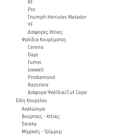
KF
Pro
Triumph Hercules Matador
YF
Διάφορες Χτένες
Ψαλίδια Κουρέματος
Cerena
Dayo
Fumei
Joewell
Prodiamond
Razorline
Διάφορα Ψαλίδια/Cut Cape
Είδη Κουρείου
Αναλώσιμα
Βούρτσες - Χτένες
Έπιπλα
Μηχανές - Τρίμμερ