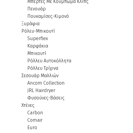
Μπέρτες Με Κούμπωμα Κλιπς
Πενουάρ
Πουκαμίσες-Κιμονό
Ξυράφια
Ρόλευ-Μπικουτί
Superflex
Καρφάκια
Μπικουτί
Ρόλλευ Αυτοκόλλητα
Ρόλλευ Τρίχινα
Σεσουάρ Μαλλιών
Ancom Collection
JRL Hairdryer
Φυσούνες-Βάσεις
Χτένες
Carbon
Comair
Euro