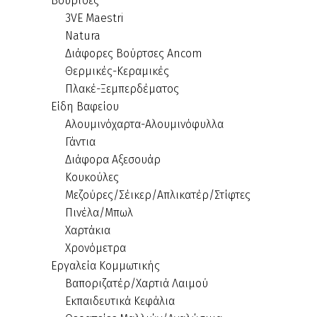
Βούρτσες
3VE Maestri
Natura
Διάφορες Βούρτσες Ancom
Θερμικές-Κεραμικές
Πλακέ-Ξεμπερδέματος
Είδη Βαφείου
Αλουμινόχαρτα-Αλουμινόφυλλα
Γάντια
Διάφορα Αξεσουάρ
Κουκούλες
Μεζούρες/Σέικερ/Απλικατέρ/Στίφτες
Πινέλα/Μπωλ
Χαρτάκια
Χρονόμετρα
Εργαλεία Κομμωτικής
Βαποριζατέρ/Χαρτιά Λαιμού
Εκπαιδευτικά Κεφάλια