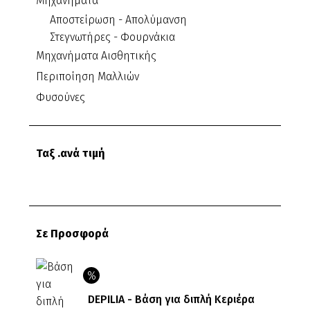
Μηχανήματα
Αποστείρωση - Απολύμανση
Στεγνωτήρες - Φουρνάκια
Μηχανήματα Αισθητικής
Περιποίηση Μαλλιών
Φυσούνες
Ταξ .ανά τιμή
Ελάχιστη
Μέγιστη
τιμή
τιμή
Σε Προσφορά
DEPILIA - Βάση για διπλή Κεριέρα