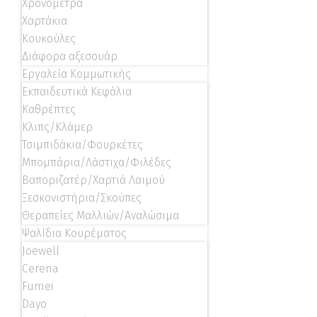
Χρονόμετρα
Χαρτάκια
Κουκούλες
Διάφορα αξεσουάρ
Εργαλεία Κομμωτικής
Εκπαιδευτικά Κεφάλια
Καθρέπτες
Κλιπς/Κλάμερ
Τσιμπιδάκια/Φουρκέτες
Μπομπάρια/Λάστιχα/Φιλέδες
Βαποριζατέρ/Χαρτιά Λαιμού
Ξεσκονιστήρια/Σκούπες
Θεραπείες Μαλλιών/Αναλώσιμα
Ψαλίδια Κουρέματος
Joewell
Cerena
Fumei
Dayo