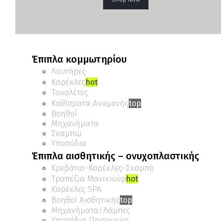
Έπιπλα κομμωτηρίου
Λουτήρες
Καρέκλες
hot
Τουαλέτες
Καθίσματα Αναμονής
top
Βοηθοί
Μηχανήματα
Σκαμπώ
Υποπόδια
Έπιπλα αισθητικής – ονυχοπλαστικής
Κρεβάτια-Καρέκλες-Σκαμπό
Τραπέζια Μανικιούρ
hot
Καρέκλες SPA
Βοηθοί Αισθητικής
top
Μηχανήματα/Λάμπες
Υποπόδια Πεντικιούρ