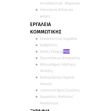
Ανταλλακτικά- Μηχανών
Ηλεκτρική Χτένα για
ψείρες
ΕΡΓΑΛΕΙΑ
ΚΟΜΜΩΤΙΚΗΣ
Εκπαιδευτικά Κεφάλια
Καθρέπτες
Hot
Κλιπς/Κλάμερ
Τσιμπιδάκια/Φουρκέτες
Μπομπάρια/Λάστιχα/
Φιλέδες
Βαποριζατέρ/Χαρτιά
Λαιμού
Ξεσκονιστήρια/Σκούπες
Θεραπείες Μαλλιών/
Αναλώσιμα