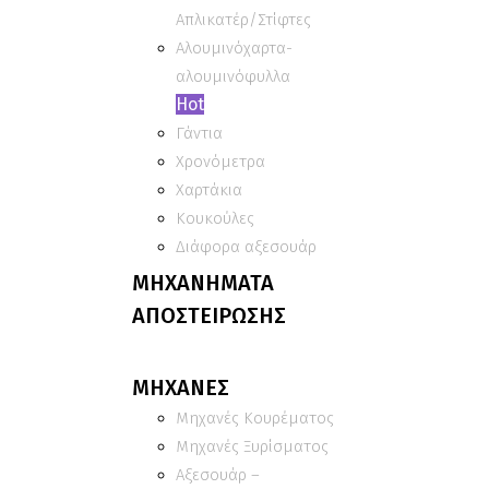
Απλικατέρ/Στίφτες
Αλουμινόχαρτα-
αλουμινόφυλλα
Hot
Γάντια
Χρονόμετρα
Χαρτάκια
Κουκούλες
Διάφορα αξεσουάρ
ΜΗΧΑΝΗΜΑΤΑ
ΑΠΟΣΤΕΙΡΩΣΗΣ
ΜΗΧΑΝΕΣ
Μηχανές Κουρέματος
Μηχανές Ξυρίσματος
Αξεσουάρ –