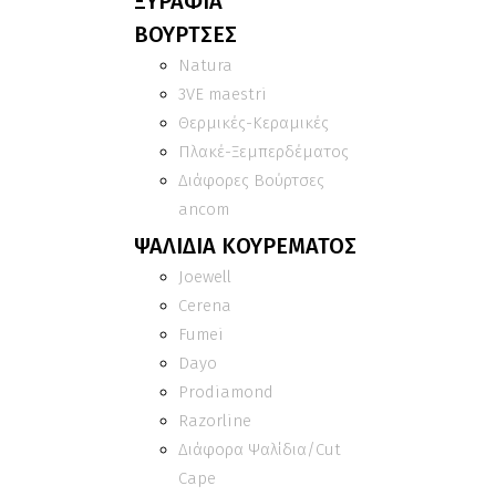
ΞΥΡΑΦΙΑ
ΒΟΥΡΤΣΕΣ
Natura
3VE maestri
Θερμικές-Κεραμικές
Πλακέ-Ξεμπερδέματος
Διάφορες Βούρτσες
ancom
ΨΑΛΙΔΙΑ ΚΟΥΡΕΜΑΤΟΣ
Joewell
Cerena
Fumei
Dayo
Prodiamond
Razorline
Διάφορα Ψαλίδια/Cut
Cape