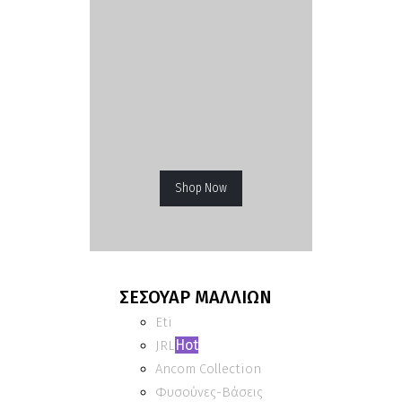
Shop Now
ΣΕΣΟΥΑΡ ΜΑΛΛΙΩΝ
Eti
Hot
JRL
Ancom Collection
Φυσούνες-Βάσεις