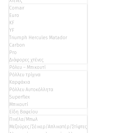
Χτένες
Comair
Euro
KF
YF
Triumph Hercules Matador
Carbon
Pro
Διάφορες χτένες
Ρόλευ – Μπικουτί
Ρόλλευ τρίχινα
Καρφάκια
Ρόλλευ Αυτοκόλλητα
Superflex
Μπικουτί
Είδη Βαφείου
Πινέλα/Μπωλ
Μεζούρες/Σέικερ/Απλικατέρ/Στίφτες