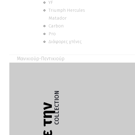
YF
Triumph Hercules
Matador
Carbon
Pro
Διάφορες χτένες
Μανικιούρ-Πεντικιούρ
COLLECTION
Δείτε την