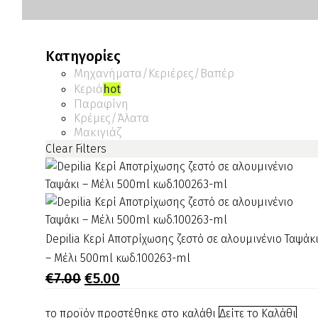
Κατηγορίες
Μηχανήματα/Κεριέρες/Βαπέρ
Κεριά
hot
Παραφίνη
Κρέμες/Άλατα
Μακιγιάζ
Clear Filters
Depilia
Depilia Κερί Αποτρίχωσης ζεστό σε αλουμινένιο Ταψάκ
Κερί
– Μέλι 500ml κωδ.100263-ml
Αποτρίχωσης
Original
Η
€
7.00
€
5.00
price
τρέχουσα
ζεστό
was:
τιμή
σε
το προϊόν προστέθηκε στο καλάθι
Δείτε το Καλάθι