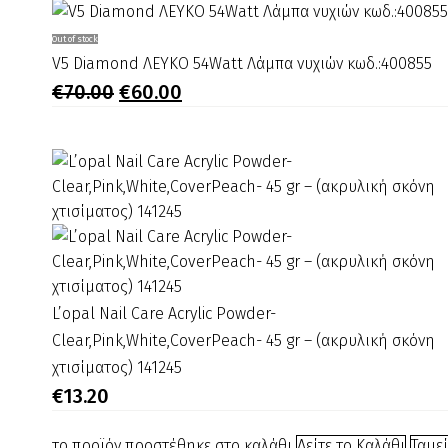
V5
Out of stock
Diamond
V5 Diamond ΛΕΥΚΟ 54Watt Λάμπα νυχιών κωδ.:400855
ΛΕΥΚΟ
Original
Η
€
70.00
€
60.00
price
τρέχουσα
54Watt
was:
τιμή
Λάμπα
€70.00.
είναι:
νυχιών
€60.00.
κωδ.:400855
L’opal
L’opal Nail Care Acrylic Powder-
Nail
Clear,Pink,White,CoverPeach- 45 gr – (ακρυλική σκόνη
Care
χτισίματος) 141245
Acrylic
€
13.20
Powder-
Clear,Pink,White,CoverPeach-
το προϊόν προστέθηκε στο καλάθι
Δείτε το Καλάθι
Ταμε