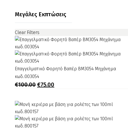
250
ML
Μεγάλες Εκπτώσεις
κωδ.:500325
Clear Filters
Επαγγελματικό
Επαγγελματικό Φορητό Βαπέρ BM3054 Μηχάνημα
Φορητό
κωδ.:003054
Βαπέρ
Original
Η
€
100.00
€
75.00
price
τρέχουσα
BM3054
was:
τιμή
Μηχάνημα
€100.00.
είναι:
κωδ.:003054
€75.00.