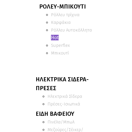
ΡΟΛΕΥ-ΜΠΙΚΟΥΤΙ
Ρόλλευ τρίχινα
Καρφάκια
Ρόλλευ Αυτοκόλλητα
Hot
Superflex
Μπικουτί
ΗΛΕΚΤΡΙΚΑ ΣΙΔΕΡΑ-
ΠΡΕΣΕΣ
Ηλεκτρικά Σίδερα
Πρέσες-Ισιωτικά
ΕΙΔΗ ΒΑΦΕΙΟΥ
Πινέλα/Μπωλ
Μεζούρες/Σέικερ/