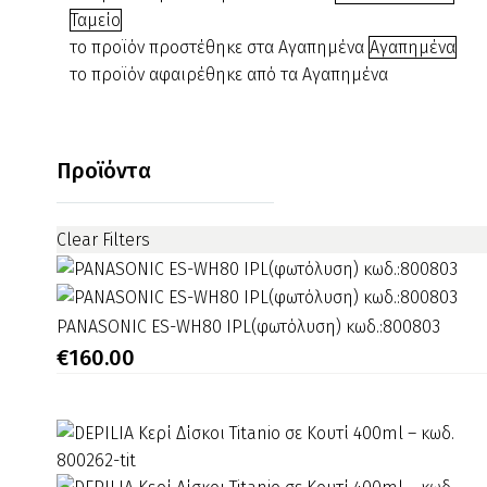
€7.00.
είναι:
αλουμινένιο
Ταμείο
€5.00.
Ταψάκι
το προϊόν προστέθηκε στα Αγαπημένα
Αγαπημένα
–
το προϊόν αφαιρέθηκε από τα Αγαπημένα
Μέλι
500ml
κωδ.100263-
Προϊόντα
ml
Clear Filters
PANASONIC
PANASONIC ES-WH80 IPL(φωτόλυση) κωδ.:800803
ES-
€
160.00
WH80
IPL(φωτόλυση)
κωδ.:800803