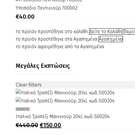
βάση
Υποπόδιο
Υποπόδιο Πεντικιούρ 700002
003161
Πεντικιούρ
€
40.00
700002
το προϊόν προστέθηκε στο καλάθι
Δείτε το Καλάθι
Ταμε
το προϊόν προστέθηκε στα Αγαπημένα
Αγαπημένα
το προϊόν αφαιρέθηκε από τα Αγαπημένα
Μεγάλες Εκπτώσεις
Clear Filters
Ιταλικό
Out of stock
Τραπέζι
Ιταλικό Τραπέζι Μανικιούρ 204L κωδ.:500204
Μανικιούρ
Original
Η
€
440.00
€
150.00
price
τρέχουσα
204L