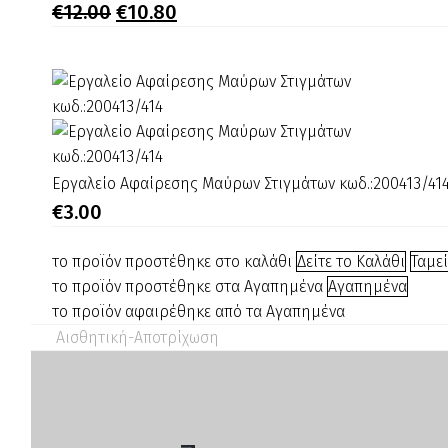
Επωνυχίων
Original
Η
€
12.00
€
10.80
price
τρέχουσα
3mm
was:
τιμή
ART-
€12.00.
είναι:
7/224
€10.80.
800007
Εργαλείο
Εργαλείο Αφαίρεσης Μαύρων Στιγμάτων κωδ.:200413/41
Αφαίρεσης
€
3.00
Μαύρων
Στιγμάτων
το προϊόν προστέθηκε στο καλάθι
Δείτε το Καλάθι
Ταμε
κωδ.:200413/414
το προϊόν προστέθηκε στα Αγαπημένα
Αγαπημένα
το προϊόν αφαιρέθηκε από τα Αγαπημένα
Αισθητική-Αποτρίχωση