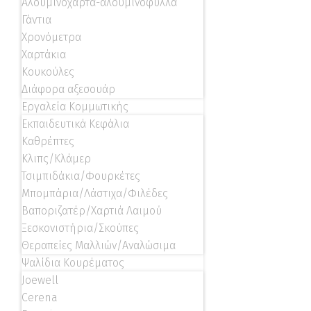
Αλουμινόχαρτα-αλουμινόφυλλα
Γάντια
Χρονόμετρα
Χαρτάκια
Κουκούλες
Διάφορα αξεσουάρ
Εργαλεία Κομμωτικής
Εκπαιδευτικά Κεφάλια
Καθρέπτες
Κλιπς/Κλάμερ
Τσιμπιδάκια/Φουρκέτες
Μπομπάρια/Λάστιχα/Φιλέδες
Βαποριζατέρ/Χαρτιά Λαιμού
Ξεσκονιστήρια/Σκούπες
Θεραπείες Μαλλιών/Αναλώσιμα
Ψαλίδια Κουρέματος
Joewell
Cerena