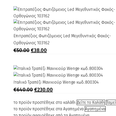
was:
τιμή
κωδ.:500204
€440.00.
είναι:
€150.00.
Επιτραπέζιος
Επιτραπέζιος Φωτιζόμενος Led Μεγεθυντικός Φακός-
Φωτιζόμενος
Ορθογώνιος 103162
Led
Original
Η
€
50.00
€
38.00
price
τρέχουσα
Μεγεθυντικός
was:
τιμή
Φακός-
€50.00.
είναι:
Ορθογώνιος
€38.00.
103162
Ιταλικό
Ιταλικό Τραπέζι Μανικιούρ Wenge κωδ.:800304
Τραπέζι
Original
Η
€
640.00
€
230.00
price
τρέχουσα
Μανικιούρ
was:
τιμή
Wenge
το προϊόν προστέθηκε στο καλάθι
Δείτε το Καλάθι
Ταμε
€640.00.
είναι:
κωδ.:800304
το προϊόν προστέθηκε στα Αγαπημένα
Αγαπημένα
€230.00.
το προϊόν αφαιρέθηκε από τα Αγαπημένα