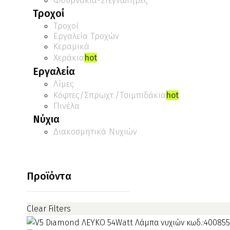
Φουρνάκια-Στεγνωτήρες
Τροχοί
Τροχοί
Εργαλεία Τροχών
Κεραμικά
Χεράκια
hot
Εργαλεία
Λίμες
Κόφτες/Σπρωχτ./Τσιμπιδάκια
hot
Πινέλα
Νύχια
Διακοσμητικά Νυχιών
Προϊόντα
Clear Filters