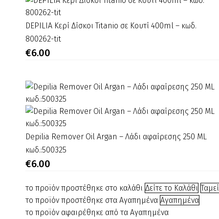
DEPILIA
DEPILIA Κερί Δίσκοι Titanio σε Κουτί 400ml – κωδ.
Κερί
800262-tit
Δίσκοι
€
6.00
Titanio
σε
Κουτί
400ml
–
κωδ.
800262-
Depilia
Depilia Remover Oil Argan – Λάδι αφαίρεσης 250 ML
tit
Remover
κωδ.:500325
Oil
€
6.00
Argan
–
το προϊόν προστέθηκε στο καλάθι
Δείτε το Καλάθι
Ταμε
Λάδι
το προϊόν προστέθηκε στα Αγαπημένα
Αγαπημένα
αφαίρεσης
το προϊόν αφαιρέθηκε από τα Αγαπημένα