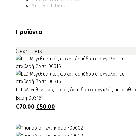
Arm Rest Tatoo
Προϊόντα
Clear Filters
LED
LED Μεγεθυντικός φακός δαπέδου στογγυλός με σταθε
Μεγεθυντικός
βάση 003161
φακός
Original
Η
€
70.00
€
50.00
price
τρέχουσα
δαπέδου
was:
τιμή
στογγυλός
€70.00.
είναι:
με
€50.00.
σταθερή