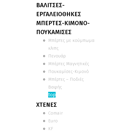
ΒΑΛΙΤΣΕΣ-
ΕΡΓΑΛΕΙΟΘΗΚΕΣ
ΜΠΕΡΤΕΣ-ΚΙΜΟΝΟ-
ΠΟΥΚΑΜΙΣΕΣ
Μπέρτες με κούμπωμα
κλιπς
Πενουάρ
Μπέρτες Μαγνητικές
Πουκαμίσες-Κιμονό
Μπέρτες – Ποδιές
Βαφής
top
ΧΤΕΝΕΣ
Comair
Euro
KF