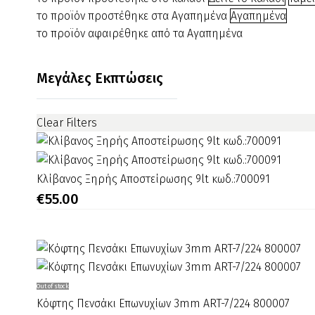
45
το προϊόν προστέθηκε στα Αγαπημένα
Αγαπημένα
gr
το προϊόν αφαιρέθηκε από τα Αγαπημένα
–
(ακρυλική
Μεγάλες Εκπτώσεις
σκόνη
χτισίματος)
141245
Clear Filters
Κλίβανος
Κλίβανος Ξηρής Αποστείρωσης 9lt κωδ.:700091
Ξηρής
€
55.00
Αποστείρωσης
9lt
κωδ.:700091
Κόφτης
Out of stock
Πενσάκι
Κόφτης Πενσάκι Επωνυχίων 3mm ART-7/224 800007