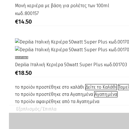
Μονή
Μονή κεριέρα με βάση για ρολέτες των 100ml
κεριέρα
κωδ.:800157
με
€
14.50
βάση
για
ρολέτες
των
100ml
Depilia
Out of stock
κωδ.:800157
Ιταλική
Depilia Ιταλική Κεριέρα 50watt Super Plus κωδ.001703
Κεριέρα
€
18.50
50watt
Super
το προϊόν προστέθηκε στο καλάθι
Δείτε το Καλάθι
Ταμε
Plus
το προϊόν προστέθηκε στα Αγαπημένα
Αγαπημένα
κωδ.001703
το προϊόν αφαιρέθηκε από τα Αγαπημένα
Εξοπλισμός/΄Επιπλα