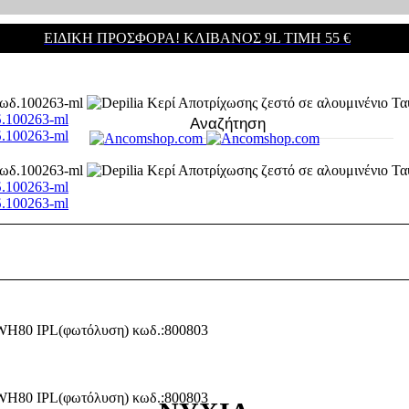
ΕΙΔΙΚΗ ΠΡΟΣΦΟΡΑ! ΚΛΊΒΑΝΟΣ 9L ΤΙΜΉ 55 €
δ.100263-ml
δ.100263-ml
δ.100263-ml
δ.100263-ml