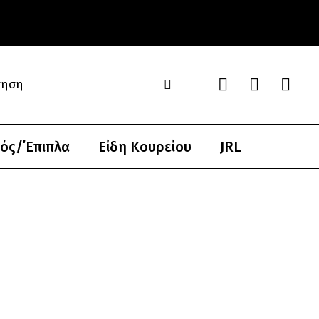
ός/΄Επιπλα
Είδη Κουρείου
JRL