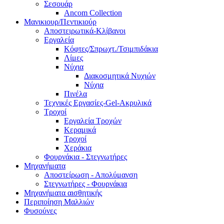
Σεσουάρ
Ancom Collection
Μανικιουρ/Πεντικιούρ
Αποστειρωτικά-Κλίβανοι
Εργαλεία
Κόφτες/Σπρωχτ./Τσιμπιδάκια
Λίμες
Νύχια
Διακοσμητικά Νυχιών
Νύχια
Πινέλα
Τεχνικές Εργασίες-Gel-Ακρυλικά
Τροχοί
Εργαλεία Τροχών
Κεραμικά
Τροχοί
Χεράκια
Φουρνάκια - Στεγνωτήρες
Μηχανήματα
Αποστείρωση - Απολύμανση
Στεγνωτήρες - Φουρνάκια
Μηχανήματα αισθητικής
Περιποίηση Μαλλιών
Φυσούνες