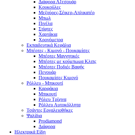
Διάφορα Αξεσουάρ
Κουκούλες
Μεζούρες-Σέικερ-Απλικατέρ
Μπωλ
Πινέλα
Στίφτες
Χαρτάκια
Χρονόμετρα
Εκπαιδευτικά Κεφάλια
Μπέρτες - Κιμονό - Πουκαμίσες
Μπέρτες Μαγνητικές
Μπέρτες με κούμπωμα Κλιπς
Μπέρτες Ποδιές Βαφής
Πενουάρ
Πουκαμίσες Κιμονό
Ρόλλευ - Μπικουτί
Καρφάκια
Μπικουτί
Ρόλευ Τρίχινα
Ρόλλευ Αυτοκόλλητα
Τσάντες Εργαλειοθήκες
Ψαλίδια
Prodiamond
Διάφορα
Ηλεκτρικά Είδη