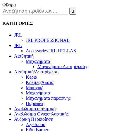
Φίλτρα

ΚΑΤΗΓΟΡΙΕΣ
JRL
JRL PROFESSIONAL
JRL
Accessories JRL HELLAS
Αισθητική
Μηχανήματα
Μηχανήματα Αποτρίχωσης
Αισθητική/Αποτρίχωση
Κεριά
Κρέμες/Άλατα
Μακιγιάζ
Μηχανήματα
Μηχανήματα παραφίνης
Παραφίνη
Αναλώσιμα αισθητικής
Αναλώσιμα Ονυχοπλαστικής
Ανδρική Περιποίηση
Αξεσουάρ
Είδη Barber