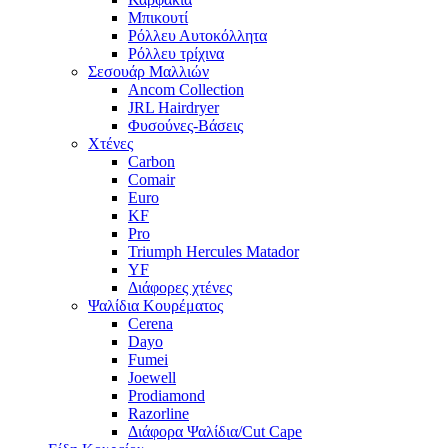
Μπικουτί
Ρόλλευ Αυτοκόλλητα
Ρόλλευ τρίχινα
Σεσουάρ Μαλλιών
Ancom Collection
JRL Hairdryer
Φυσούνες-Βάσεις
Χτένες
Carbon
Comair
Euro
KF
Pro
Triumph Hercules Matador
YF
Διάφορες χτένες
Ψαλίδια Κουρέματος
Cerena
Dayo
Fumei
Joewell
Prodiamond
Razorline
Διάφορα Ψαλίδια/Cut Cape