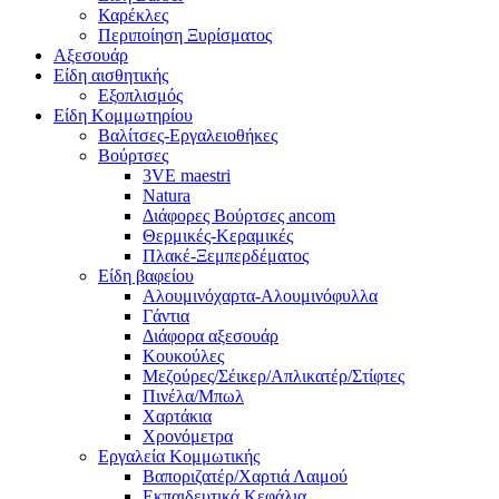
Καρέκλες
Περιποίηση Ξυρίσματος
Αξεσουάρ
Είδη αισθητικής
Εξοπλισμός
Είδη Κομμωτηρίου
Βαλίτσες-Εργαλειοθήκες
Βούρτσες
3VE maestri
Natura
Διάφορες Βούρτσες ancom
Θερμικές-Κεραμικές
Πλακέ-Ξεμπερδέματος
Είδη βαφείου
Αλουμινόχαρτα-Αλουμινόφυλλα
Γάντια
Διάφορα αξεσουάρ
Κουκούλες
Μεζούρες/Σέικερ/Απλικατέρ/Στίφτες
Πινέλα/Μπωλ
Χαρτάκια
Χρονόμετρα
Εργαλεία Κομμωτικής
Βαποριζατέρ/Χαρτιά Λαιμού
Εκπαιδευτικά Κεφάλια