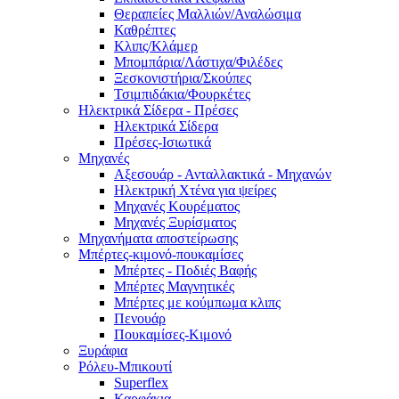
Θεραπείες Μαλλιών/Αναλώσιμα
Καθρέπτες
Κλιπς/Κλάμερ
Μπομπάρια/Λάστιχα/Φιλέδες
Ξεσκονιστήρια/Σκούπες
Τσιμπιδάκια/Φουρκέτες
Ηλεκτρικά Σίδερα - Πρέσες
Ηλεκτρικά Σίδερα
Πρέσες-Ισιωτικά
Μηχανές
Αξεσουάρ - Ανταλλακτικά - Μηχανών
Ηλεκτρική Χτένα για ψείρες
Μηχανές Κουρέματος
Μηχανές Ξυρίσματος
Μηχανήματα αποστείρωσης
Μπέρτες-κιμονό-πουκαμίσες
Μπέρτες - Ποδιές Βαφής
Μπέρτες Μαγνητικές
Μπέρτες με κούμπωμα κλιπς
Πενουάρ
Πουκαμίσες-Κιμονό
Ξυράφια
Ρόλευ-Μπικουτί
Superflex
Καρφάκια