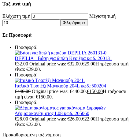
Ταξ .ανά τιμή
Ελάχιστη τιμή
Μέγιστη τιμή
Φιλτράρισμα
Σε Προσφορά
Προσφορά!
DEPILIA - Βάση για διπλή Κεριέρα κωδ.:260131
€
32.00
Original price was: €32.00.
€
29.00
Η τρέχουσα τιμή
είναι: €29.00.
Προσφορά!
Ιταλικό Τραπέζι Μανικιούρ 204L κωδ.:500204
€
440.00
Original price was: €440.00.
€
150.00
Η τρέχουσα
τιμή είναι: €150.00.
Προσφορά!
Δέρμα ακονίσματος L08 κωδ.:205060
€
26.00
Original price was: €26.00.
€
22.00
Η τρέχουσα τιμή
είναι: €22.00.
Προκαθορισμένη ταξινόμηση