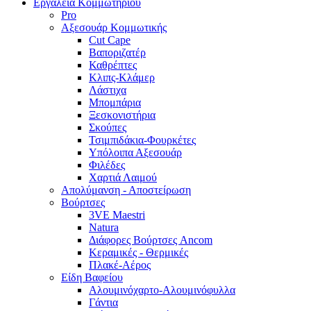
Εργαλεία Κομμωτηρίου
Pro
Αξεσουάρ Κομμωτικής
Cut Cape
Βαποριζατέρ
Καθρέπτες
Κλιπς-Κλάμερ
Λάστιχα
Μπομπάρια
Ξεσκονιστήρια
Σκούπες
Τσιμπιδάκια-Φουρκέτες
Υπόλοιπα Αξεσουάρ
Φιλέδες
Χαρτιά Λαιμού
Απολύμανση - Αποστείρωση
Βούρτσες
3VE Maestri
Natura
Διάφορες Βούρτσες Ancom
Κεραμικές - Θερμικές
Πλακέ-Αέρος
Είδη Βαφείου
Αλουμινόχαρτο-Αλουμινόφυλλα
Γάντια