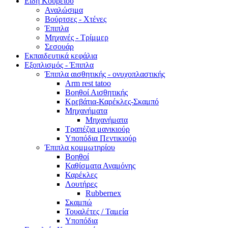
Είδη Κουρείου
Αναλώσιμα
Βούρτσες - Χτένες
Έπιπλα
Μηχανές - Τρίμμερ
Σεσουάρ
Εκπαιδευτικά κεφάλια
Εξοπλισμός - Έπιπλα
Έπιπλα αισθητικής - ονυχοπλαστικής
Arm rest tatoo
Βοηθοί Αισθητικής
Κρεβάτια-Καρέκλες-Σκαμπό
Μηχανήματα
Μηχανήματα
Τραπέζια μανικιούρ
Υποπόδια Πεντικιούρ
Έπιπλα κομμωτηρίου
Βοηθοί
Καθίσματα Αναμόνης
Καρέκλες
Λουτήρες
Rubbernex
Σκαμπώ
Τουαλέτες / Ταμεία
Υποπόδια