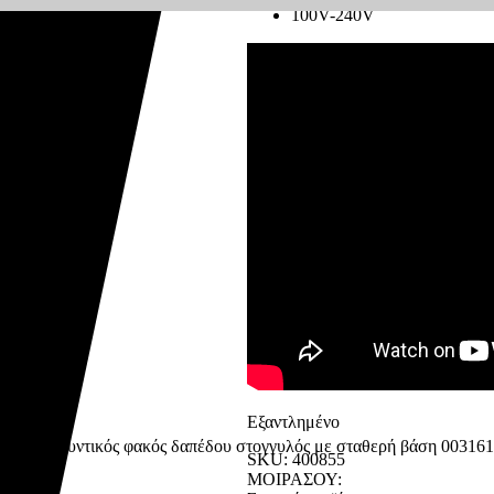
100V-240V
Εξαντλημένο
SKU:
400855
ΜΟΙΡΑΣΟΥ: