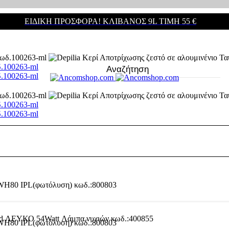
ΕΙΔΙΚΗ ΠΡΟΣΦΟΡΑ! ΚΛΊΒΑΝΟΣ 9L ΤΙΜΉ 55 €
δ.100263-ml
δ.100263-ml
δ.100263-ml
δ.100263-ml
d ΛΕΥΚΟ 54Watt Λάμπα νυχιών κωδ.:400855