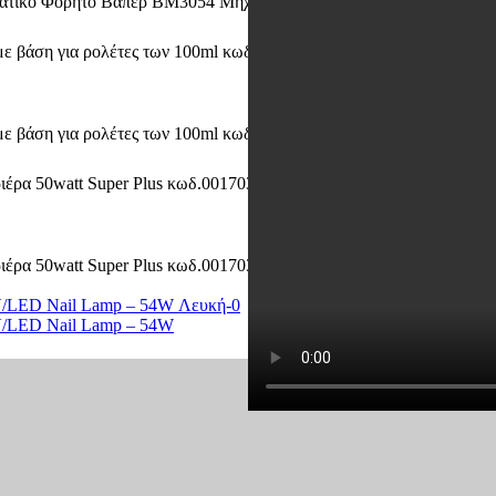
V5 Diamond ΛΕΥΚΟ 54Watt Λάμπ
Λάμπα νυχιών
Led Smart V5 Di