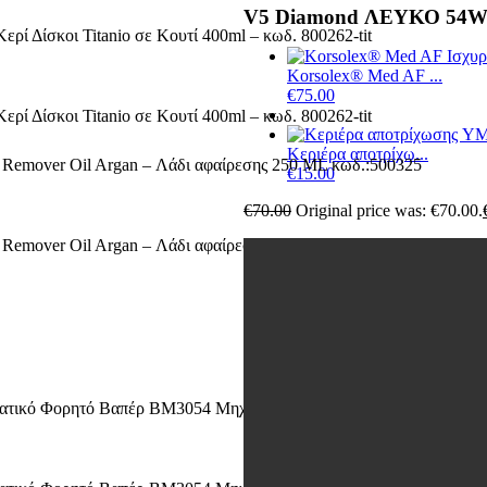
V5 Diamond ΛΕΥΚΟ 54Wat
Korsolex® Med AF ...
€
75.00
Κεριέρα αποτρίχω...
€
15.00
€
70.00
Original price was: €70.00.