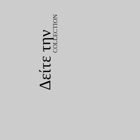
COLLECTION
Επαγγελματικός στεγνωτήρας Led 
Δείτε την
Ισχύς: 54watt 4 χρονοδιακόπτες: χ
COLLECTION
36 λαμπτήρες, ισχυρή πηγή διπλού 
Eυρύχωρo εσωτερικό , αποσπώμενη
πεντικιούρ αλλά και εύκολο καθάρ
Δείτε την
Μοναδική ποιότητα πολυμερισμού 
αποτελέσματος.
Διαθέσιμα χρώματα:
ΛΕΥΚΟ.
Μέγεθος: 210x170x85m Max pow
54w Diamond Professinal Salon 
Ισχύς: 54w
4 χρονοδιακόπτες: χρονοδιακ
36 led ,ισχυρή πηγή διπλού 
Ευρύχωρo με αφαιρούμενη π
Αποσπώμενη βάση
Μεταλλική κάτω πλάκα, ανθ
Αυτόματος αισθητήρας κίνη
50.000 ώρες διάρκεια ζωής
Μέγεθος: 210x170x85mm
Max power 54w
50/60 Hz