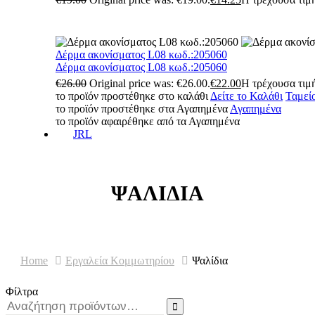
Δέρμα ακονίσματος L08 κωδ.:205060
Δέρμα ακονίσματος L08 κωδ.:205060
€
26.00
Original price was: €26.00.
€
22.00
Η τρέχουσα τιμή
το προϊόν προστέθηκε στο καλάθι
Δείτε το Καλάθι
Ταμεί
το προϊόν προστέθηκε στα Αγαπημένα
Αγαπημένα
το προϊόν αφαιρέθηκε από τα Αγαπημένα
JRL
ΨΑΛΊΔΙΑ
Home
Εργαλεία Κομμωτηρίου
Ψαλίδια
Φίλτρα
