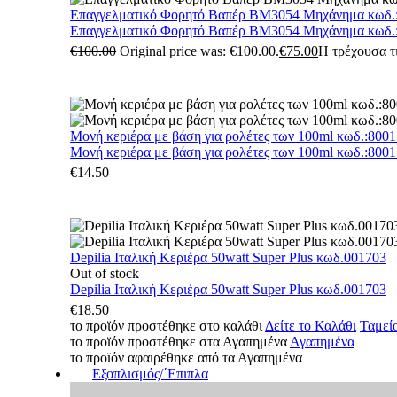
Επαγγελματικό Φορητό Βαπέρ BM3054 Μηχάνημα κωδ.
Επαγγελματικό Φορητό Βαπέρ BM3054 Μηχάνημα κωδ.
€
100.00
Original price was: €100.00.
€
75.00
Η τρέχουσα τι
Μονή κεριέρα με βάση για ρολέτες των 100ml κωδ.:800
Μονή κεριέρα με βάση για ρολέτες των 100ml κωδ.:800
€
14.50
Depilia Ιταλική Κεριέρα 50watt Super Plus κωδ.001703
Out of stock
Depilia Ιταλική Κεριέρα 50watt Super Plus κωδ.001703
€
18.50
το προϊόν προστέθηκε στο καλάθι
Δείτε το Καλάθι
Ταμεί
το προϊόν προστέθηκε στα Αγαπημένα
Αγαπημένα
το προϊόν αφαιρέθηκε από τα Αγαπημένα
Εξοπλισμός/΄Επιπλα