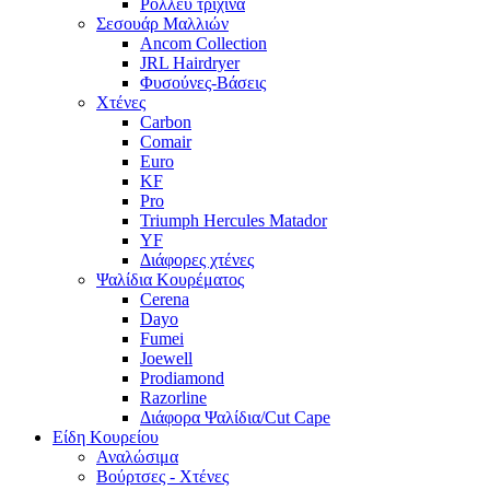
Ρόλλευ τρίχινα
Σεσουάρ Μαλλιών
Ancom Collection
JRL Hairdryer
Φυσούνες-Βάσεις
Χτένες
Carbon
Comair
Euro
KF
Pro
Triumph Hercules Matador
YF
Διάφορες χτένες
Ψαλίδια Κουρέματος
Cerena
Dayo
Fumei
Joewell
Prodiamond
Razorline
Διάφορα Ψαλίδια/Cut Cape
Είδη Κουρείου
Αναλώσιμα
Βούρτσες - Χτένες