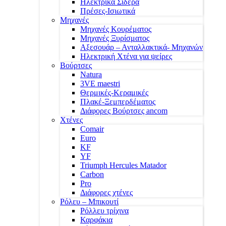
Ηλεκτρικά Σίδερα
Πρέσες-Ισιωτικά
Μηχανές
Μηχανές Κουρέματος
Μηχανές Ξυρίσματος
Αξεσουάρ – Ανταλλακτικά- Μηχανών
Ηλεκτρική Χτένα για ψείρες
Βούρτσες
Natura
3VE maestri
Θερμικές-Κεραμικές
Πλακέ-Ξεμπερδέματος
Διάφορες Βούρτσες ancom
Χτένες
Comair
Euro
KF
YF
Triumph Hercules Matador
Carbon
Pro
Διάφορες χτένες
Ρόλευ – Μπικουτί
Ρόλλευ τρίχινα
Καρφάκια