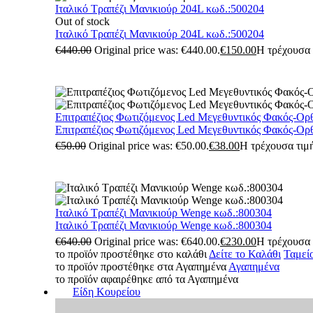
Ιταλικό Τραπέζι Μανικιούρ 204L κωδ.:500204
Out of stock
Ιταλικό Τραπέζι Μανικιούρ 204L κωδ.:500204
€
440.00
Original price was: €440.00.
€
150.00
Η τρέχουσα τ
Επιτραπέζιος Φωτιζόμενος Led Μεγεθυντικός Φακός-Ορ
Επιτραπέζιος Φωτιζόμενος Led Μεγεθυντικός Φακός-Ορ
€
50.00
Original price was: €50.00.
€
38.00
Η τρέχουσα τιμή
Ιταλικό Τραπέζι Μανικιούρ Wenge κωδ.:800304
Ιταλικό Τραπέζι Μανικιούρ Wenge κωδ.:800304
€
640.00
Original price was: €640.00.
€
230.00
Η τρέχουσα τ
το προϊόν προστέθηκε στο καλάθι
Δείτε το Καλάθι
Ταμεί
το προϊόν προστέθηκε στα Αγαπημένα
Αγαπημένα
το προϊόν αφαιρέθηκε από τα Αγαπημένα
Είδη Κουρείου