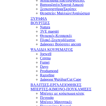
Μπομπάρια/Λάστιχα/Φιλέδες
Βαποριζατέρ/Χαρτιά Λαιμού
Ξεσκονιστήρια/Σκούπες
Θεραπείες Μαλλιών/Αναλώσιμα
ΞΥΡΑΦΙΑ
ΒΟΥΡΤΣΕΣ
Natura
3VE maestri
Θερμικές-Κεραμικές
Πλακέ-Ξεμπερδέματος
Διάφορες Βούρτσες ancom
ΨΑΛΙΔΙΑ ΚΟΥΡΕΜΑΤΟΣ
Joewell
Cerena
Fumei
Dayo
Prodiamond
Razorline
Διάφορα Ψαλίδια/Cut Cape
ΒΑΛΙΤΣΕΣ-ΕΡΓΑΛΕΙΟΘΗΚΕΣ
ΜΠΕΡΤΕΣ-ΚΙΜΟΝΟ-ΠΟΥΚΑΜΙΣΕΣ
Μπέρτες με κούμπωμα κλιπς
Πενουάρ
Μπέρτες Μαγνητικές