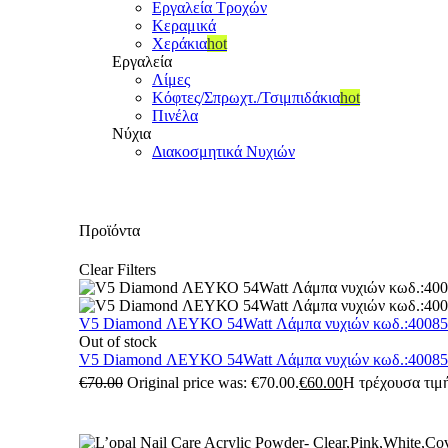
Εργαλεία Τροχών
Κεραμικά
Χεράκια
hot
Εργαλεία
Λίμες
Κόφτες/Σπρωχτ./Τσιμπιδάκια
hot
Πινέλα
Νύχια
Διακοσμητικά Νυχιών
Προϊόντα
Clear Filters
V5 Diamond ΛΕΥΚΟ 54Watt Λάμπα νυχιών κωδ.:4008
Out of stock
V5 Diamond ΛΕΥΚΟ 54Watt Λάμπα νυχιών κωδ.:4008
€
70.00
Original price was: €70.00.
€
60.00
Η τρέχουσα τιμή