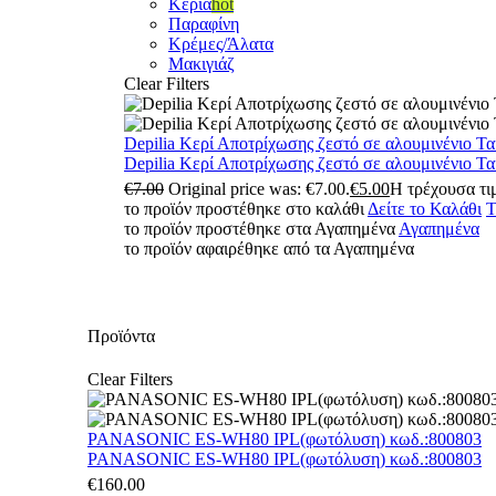
Κεριά
hot
Παραφίνη
Κρέμες/Άλατα
Μακιγιάζ
Clear Filters
Depilia Κερί Αποτρίχωσης ζεστό σε αλουμινένιο Τ
Depilia Κερί Αποτρίχωσης ζεστό σε αλουμινένιο Τ
€
7.00
Original price was: €7.00.
€
5.00
Η τρέχουσα τιμ
το προϊόν προστέθηκε στο καλάθι
Δείτε το Καλάθι
Τ
το προϊόν προστέθηκε στα Αγαπημένα
Αγαπημένα
το προϊόν αφαιρέθηκε από τα Αγαπημένα
Προϊόντα
Clear Filters
PANASONIC ES-WH80 IPL(φωτόλυση) κωδ.:800803
PANASONIC ES-WH80 IPL(φωτόλυση) κωδ.:800803
€
160.00