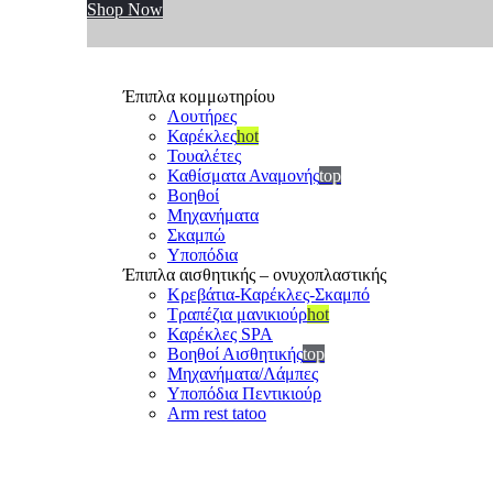
Shop Now
Έπιπλα κομμωτηρίου
Λουτήρες
Καρέκλες
hot
Τουαλέτες
Καθίσματα Αναμονής
top
Βοηθοί
Μηχανήματα
Σκαμπώ
Υποπόδια
Έπιπλα αισθητικής – ονυχοπλαστικής
Κρεβάτια-Καρέκλες-Σκαμπό
Τραπέζια μανικιούρ
hot
Καρέκλες SPA
Βοηθοί Αισθητικής
top
Μηχανήματα/Λάμπες
Υποπόδια Πεντικιούρ
Arm rest tatoo