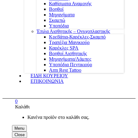
Καθίσματα Αναμονής
Βοηθοί
Μηχανήματα
Σκαμπώ
Υποπόδια
Έπιλα Αισθητικής – Ονυχοπλαστικής
Κρεβάτια-Καρέκλες-Σκαμπό
Τραπέζια Μανικιούρ
Καρέκλες SPA
Βοηθοί Αισθητικής
Μηχανήματα/Λάμπες
Υποπόδια Πεντικιούρ
Arm Rest Tattoo
ΕΙΔΗ ΚΟΥΡΕΙΟΥ
ΕΠΙΚΟΙΝΩΝΙΑ
0
Καλάθι
Κανένα προϊόν στο καλάθι σας.
Menu
Close