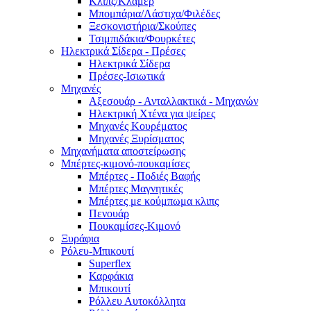
Κλιπς/Κλάμερ
Μπομπάρια/Λάστιχα/Φιλέδες
Ξεσκονιστήρια/Σκούπες
Τσιμπιδάκια/Φουρκέτες
Ηλεκτρικά Σίδερα - Πρέσες
Ηλεκτρικά Σίδερα
Πρέσες-Ισιωτικά
Μηχανές
Αξεσουάρ - Ανταλλακτικά - Μηχανών
Ηλεκτρική Χτένα για ψείρες
Μηχανές Κουρέματος
Μηχανές Ξυρίσματος
Μηχανήματα αποστείρωσης
Μπέρτες-κιμονό-πουκαμίσες
Μπέρτες - Ποδιές Βαφής
Μπέρτες Μαγνητικές
Μπέρτες με κούμπωμα κλιπς
Πενουάρ
Πουκαμίσες-Κιμονό
Ξυράφια
Ρόλευ-Μπικουτί
Superflex
Καρφάκια
Μπικουτί
Ρόλλευ Αυτοκόλλητα