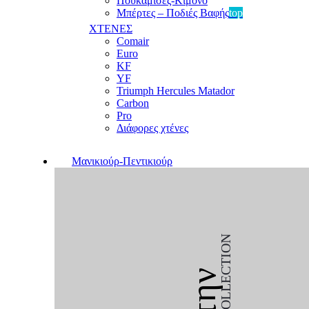
Πουκαμίσες-Κιμονό
Μπέρτες – Ποδιές Βαφής
top
ΧΤΕΝΕΣ
Comair
Euro
KF
YF
Triumph Hercules Matador
Carbon
Pro
Διάφορες χτένες
Μανικιούρ-Πεντικιούρ
COLLECTION