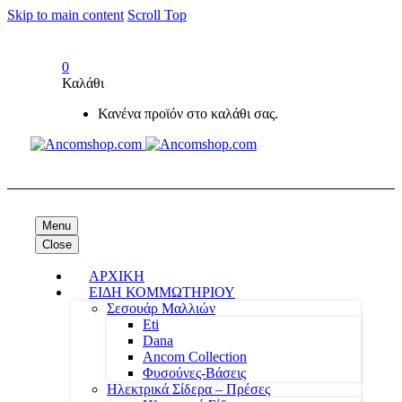
Skip to main content
Scroll Top
0
Καλάθι
Κανένα προϊόν στο καλάθι σας.
Menu
Close
ΑΡΧΙΚΗ
ΕΙΔΗ ΚΟΜΜΩΤΗΡΙΟΥ
Σεσουάρ Μαλλιών
Eti
Dana
Ancom Collection
Φυσούνες-Βάσεις
Ηλεκτρικά Σίδερα – Πρέσες