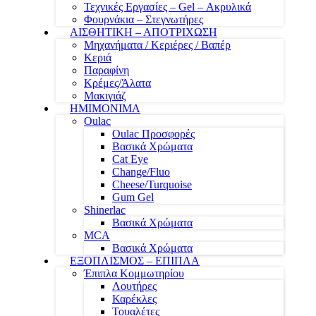
Τεχνικές Εργασίες – Gel – Ακρυλικά
Φουρνάκια – Στεγνωτήρες
ΑΙΣΘΗΤΙΚΗ – ΑΠΟΤΡΙΧΩΣΗ
Μηχανήματα / Κεριέρες / Βαπέρ
Κεριά
Παραφίνη
Κρέμες/Άλατα
Μακιγιάζ
ΗΜΙΜΟΝΙΜΑ
Oulac
Oulac Προσφορές
Βασικά Χρώματα
Cat Eye
Change/Fluo
Cheese/Turquoise
Gum Gel
Shinerlac
Βασικά Χρώματα
MCA
Βασικά Χρώματα
ΕΞΟΠΛΙΣΜΟΣ – ΕΠΙΠΛΑ
Έπιπλα Κομμωτηρίου
Λουτήρες
Καρέκλες
Τουαλέτες