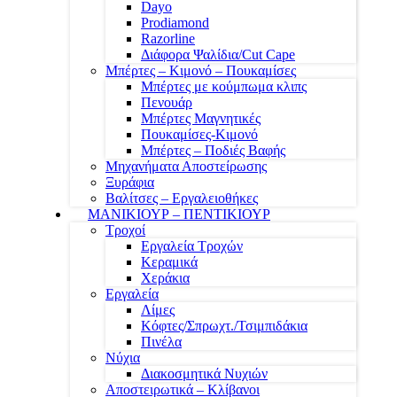
Dayo
Prodiamond
Razorline
Διάφορα Ψαλίδια/Cut Cape
Μπέρτες – Κιμονό – Πουκαμίσες
Μπέρτες με κούμπωμα κλιπς
Πενουάρ
Μπέρτες Μαγνητικές
Πουκαμίσες-Κιμονό
Μπέρτες – Ποδιές Βαφής
Μηχανήματα Αποστείρωσης
Ξυράφια
Βαλίτσες – Εργαλειοθήκες
ΜΑΝΙΚΙΟΥΡ – ΠΕΝΤΙΚΙΟΥΡ
Τροχοί
Εργαλεία Τροχών
Κεραμικά
Χεράκια
Εργαλεία
Λίμες
Κόφτες/Σπρωχτ./Τσιμπιδάκια
Πινέλα
Νύχια
Διακοσμητικά Νυχιών
Αποστειρωτικά – Κλίβανοι