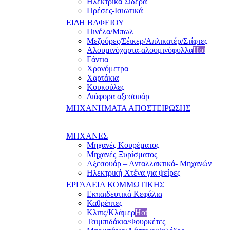
Ηλεκτρικά Σίδερα
Πρέσες-Ισιωτικά
ΕΙΔΗ ΒΑΦΕΙΟΥ
Πινέλα/Μπωλ
Μεζούρες/Σέικερ/Απλικατέρ/Στίφτες
Αλουμινόχαρτα-αλουμινόφυλλα
Hot
Γάντια
Χρονόμετρα
Χαρτάκια
Κουκούλες
Διάφορα αξεσουάρ
ΜΗΧΑΝΗΜΑΤΑ ΑΠΟΣΤΕΙΡΩΣΗΣ
ΜΗΧΑΝΕΣ
Μηχανές Κουρέματος
Μηχανές Ξυρίσματος
Αξεσουάρ – Ανταλλακτικά- Μηχανών
Ηλεκτρική Χτένα για ψείρες
ΕΡΓΑΛΕΙΑ ΚΟΜΜΩΤΙΚΗΣ
Εκπαιδευτικά Κεφάλια
Καθρέπτες
Κλιπς/Κλάμερ
Hot
Τσιμπιδάκια/Φουρκέτες