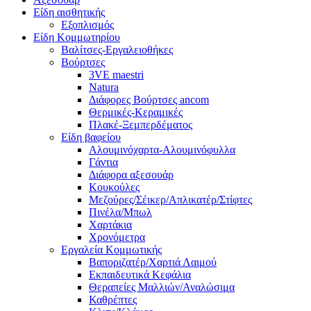
Είδη αισθητικής
Εξοπλισμός
Είδη Κομμωτηρίου
Βαλίτσες-Εργαλειοθήκες
Βούρτσες
3VE maestri
Natura
Διάφορες Βούρτσες ancom
Θερμικές-Κεραμικές
Πλακέ-Ξεμπερδέματος
Είδη βαφείου
Αλουμινόχαρτα-Αλουμινόφυλλα
Γάντια
Διάφορα αξεσουάρ
Κουκούλες
Μεζούρες/Σέικερ/Απλικατέρ/Στίφτες
Πινέλα/Μπωλ
Χαρτάκια
Χρονόμετρα
Εργαλεία Κομμωτικής
Βαποριζατέρ/Χαρτιά Λαιμού
Εκπαιδευτικά Κεφάλια
Θεραπείες Μαλλιών/Αναλώσιμα
Καθρέπτες