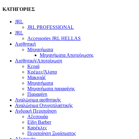
ΚΑΤΗΓΟΡΙΕΣ
JRL
JRL PROFESSIONAL
JRL
Accessories JRL HELLAS
Αισθητική
Μηχανήματα
Μηχανήματα Αποτρίχωσης
Αισθητική/Αποτρίχωση
Κεριά
Κρέμες/Άλατα
Μακιγιάζ
Μηχανήματα
Μηχανήματα παραφίνης
Παραφίνη
Αναλώσιμα αισθητικής
Αναλώσιμα Ονυχοπλαστικής
Ανδρική Περιποίηση
Αξεσουάρ
Είδη Barber
Καρέκλες
Περιποίηση Ξυρίσματος
Αξεσουάρ