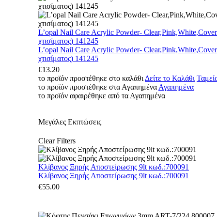
L’opal Nail Care Acrylic Powder- Clear,Pink,White,Cove
χτισίματος) 141245
L’opal Nail Care Acrylic Powder- Clear,Pink,White,Cove
χτισίματος) 141245
€
13.20
το προϊόν προστέθηκε στο καλάθι
Δείτε το Καλάθι
Ταμεί
το προϊόν προστέθηκε στα Αγαπημένα
Αγαπημένα
το προϊόν αφαιρέθηκε από τα Αγαπημένα
Μεγάλες Εκπτώσεις
Clear Filters
Κλίβανος Ξηρής Αποστείρωσης 9lt κωδ.:700091
Κλίβανος Ξηρής Αποστείρωσης 9lt κωδ.:700091
€
55.00