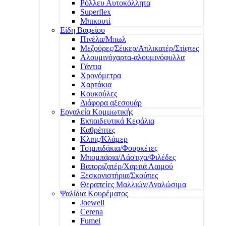
Ρόλλευ Αυτοκόλλητα
Superflex
Μπικουτί
Είδη Βαφείου
Πινέλα/Μπωλ
Μεζούρες/Σέικερ/Απλικατέρ/Στίφτες
Αλουμινόχαρτα-αλουμινόφυλλα
Γάντια
Χρονόμετρα
Χαρτάκια
Κουκούλες
Διάφορα αξεσουάρ
Εργαλεία Κομμωτικής
Εκπαιδευτικά Κεφάλια
Καθρέπτες
Κλιπς/Κλάμερ
Τσιμπιδάκια/Φουρκέτες
Μπομπάρια/Λάστιχα/Φιλέδες
Βαποριζατέρ/Χαρτιά Λαιμού
Ξεσκονιστήρια/Σκούπες
Θεραπείες Μαλλιών/Αναλώσιμα
Ψαλίδια Κουρέματος
Joewell
Cerena
Fumei