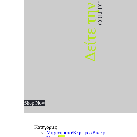
COLLECTION
Δείτε την
Shop Now
Κατηγορίες
Μηχανήματα/Κεριέρες/Βαπέρ