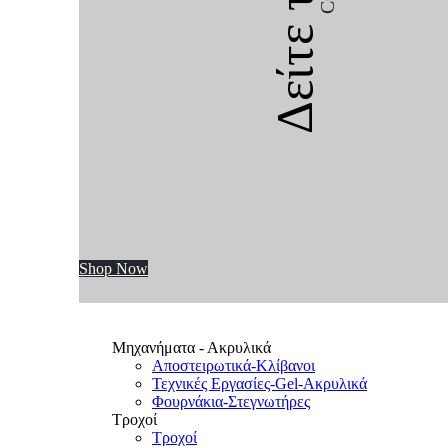
Δείτε την
Shop Now
Μηχανήματα - Ακρυλικά
Αποστειρωτικά-Κλίβανοι
Τεχνικές Εργασίες-Gel-Ακρυλικά
Φουρνάκια-Στεγνωτήρες
Τροχοί
Τροχοί