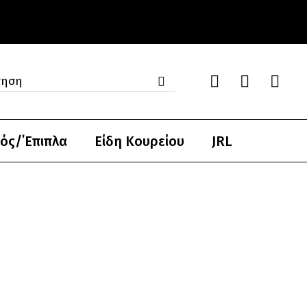
ός/΄Επιπλα
Είδη Κουρείου
JRL