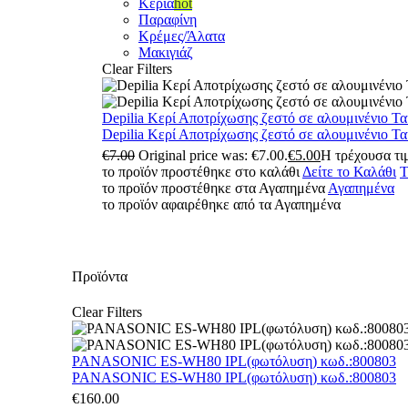
Κεριά
hot
Παραφίνη
Κρέμες/Άλατα
Μακιγιάζ
Clear Filters
Depilia Κερί Αποτρίχωσης ζεστό σε αλουμινένιο Τ
Depilia Κερί Αποτρίχωσης ζεστό σε αλουμινένιο Τ
€
7.00
Original price was: €7.00.
€
5.00
Η τρέχουσα τιμ
το προϊόν προστέθηκε στο καλάθι
Δείτε το Καλάθι
Τ
το προϊόν προστέθηκε στα Αγαπημένα
Αγαπημένα
το προϊόν αφαιρέθηκε από τα Αγαπημένα
Προϊόντα
Clear Filters
PANASONIC ES-WH80 IPL(φωτόλυση) κωδ.:800803
PANASONIC ES-WH80 IPL(φωτόλυση) κωδ.:800803
€
160.00