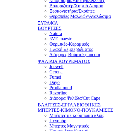
Μπομπάρια/Λάστιχα/Φιλέδες
Βαποριζατέρ/Χαρτιά Λαιμού
Ξεσκονιστήρια/Σκούπες
Θεραπείες Μαλλιών/Αναλώσιμα
ΞΥΡΑΦΙΑ
ΒΟΥΡΤΣΕΣ
Natura
3VE maestri
Θερμικές-Κεραμικές
Πλακέ-Ξεμπερδέματος
Διάφορες Βούρτσες ancom
ΨΑΛΙΔΙΑ ΚΟΥΡΕΜΑΤΟΣ
Joewell
Cerena
Fumei
Dayo
Prodiamond
Razorline
Διάφορα Ψαλίδια/Cut Cape
ΒΑΛΙΤΣΕΣ-ΕΡΓΑΛΕΙΟΘΗΚΕΣ
ΜΠΕΡΤΕΣ-ΚΙΜΟΝΟ-ΠΟΥΚΑΜΙΣΕΣ
Μπέρτες με κούμπωμα κλιπς
Πενουάρ
Μπέρτες Μαγνητικές