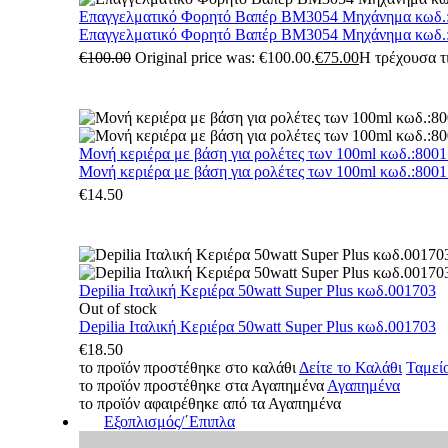
Επαγγελματικό Φορητό Βαπέρ BM3054 Μηχάνημα κωδ.
Επαγγελματικό Φορητό Βαπέρ BM3054 Μηχάνημα κωδ.
€
100.00
Original price was: €100.00.
€
75.00
Η τρέχουσα τι
Μονή κεριέρα με βάση για ρολέτες των 100ml κωδ.:800
Μονή κεριέρα με βάση για ρολέτες των 100ml κωδ.:800
€
14.50
Depilia Ιταλική Κεριέρα 50watt Super Plus κωδ.001703
Out of stock
Depilia Ιταλική Κεριέρα 50watt Super Plus κωδ.001703
€
18.50
το προϊόν προστέθηκε στο καλάθι
Δείτε το Καλάθι
Ταμεί
το προϊόν προστέθηκε στα Αγαπημένα
Αγαπημένα
το προϊόν αφαιρέθηκε από τα Αγαπημένα
Εξοπλισμός/΄Επιπλα