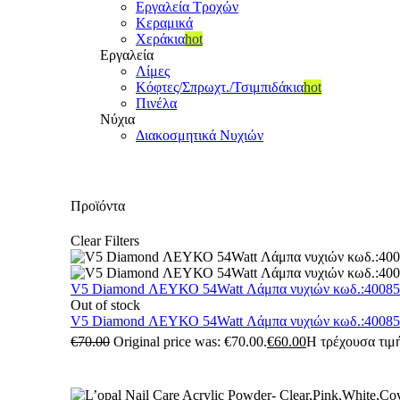
Εργαλεία Τροχών
Κεραμικά
Χεράκια
hot
Εργαλεία
Λίμες
Κόφτες/Σπρωχτ./Τσιμπιδάκια
hot
Πινέλα
Νύχια
Διακοσμητικά Νυχιών
Προϊόντα
Clear Filters
V5 Diamond ΛΕΥΚΟ 54Watt Λάμπα νυχιών κωδ.:4008
Out of stock
V5 Diamond ΛΕΥΚΟ 54Watt Λάμπα νυχιών κωδ.:4008
€
70.00
Original price was: €70.00.
€
60.00
Η τρέχουσα τιμή