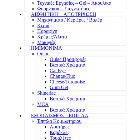
Τεχνικές Εργασίες – Gel – Ακρυλικά
Φουρνάκια – Στεγνωτήρες
ΑΙΣΘΗΤΙΚΗ – ΑΠΟΤΡΙΧΩΣΗ
Μηχανήματα / Κεριέρες / Βαπέρ
Κεριά
Παραφίνη
Κρέμες/Άλατα
Μακιγιάζ
ΗΜΙΜΟΝΙΜΑ
Oulac
Oulac Προσφορές
Βασικά Χρώματα
Cat Eye
Change/Fluo
Cheese/Turquoise
Gum Gel
Shinerlac
Βασικά Χρώματα
MCA
Βασικά Χρώματα
ΕΞΟΠΛΙΣΜΟΣ – ΕΠΙΠΛΑ
Έπιπλα Κομμωτηρίου
Λουτήρες
Καρέκλες
Τουαλέτες