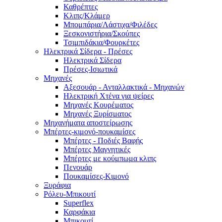
Καθρέπτες
Κλιπς/Κλάμερ
Μπομπάρια/Λάστιχα/Φιλέδες
Ξεσκονιστήρια/Σκούπες
Τσιμπιδάκια/Φουρκέτες
Ηλεκτρικά Σίδερα - Πρέσες
Ηλεκτρικά Σίδερα
Πρέσες-Ισιωτικά
Μηχανές
Αξεσουάρ - Ανταλλακτικά - Μηχανών
Ηλεκτρική Χτένα για ψείρες
Μηχανές Κουρέματος
Μηχανές Ξυρίσματος
Μηχανήματα αποστείρωσης
Μπέρτες-κιμονό-πουκαμίσες
Μπέρτες - Ποδιές Βαφής
Μπέρτες Μαγνητικές
Μπέρτες με κούμπωμα κλιπς
Πενουάρ
Πουκαμίσες-Κιμονό
Ξυράφια
Ρόλευ-Μπικουτί
Superflex
Καρφάκια
Μπικουτί