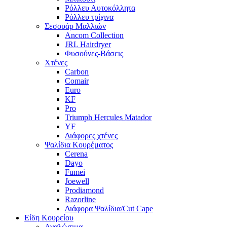
Ρόλλευ Αυτοκόλλητα
Ρόλλευ τρίχινα
Σεσουάρ Μαλλιών
Ancom Collection
JRL Hairdryer
Φυσούνες-Βάσεις
Χτένες
Carbon
Comair
Euro
KF
Pro
Triumph Hercules Matador
YF
Διάφορες χτένες
Ψαλίδια Κουρέματος
Cerena
Dayo
Fumei
Joewell
Prodiamond
Razorline
Διάφορα Ψαλίδια/Cut Cape
Είδη Κουρείου
Αναλώσιμα