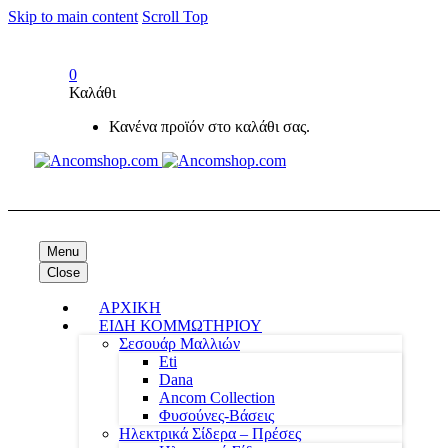
Skip to main content
Scroll Top
0
Καλάθι
Κανένα προϊόν στο καλάθι σας.
Menu
Close
ΑΡΧΙΚΗ
ΕΙΔΗ ΚΟΜΜΩΤΗΡΙΟΥ
Σεσουάρ Μαλλιών
Eti
Dana
Ancom Collection
Φυσούνες-Βάσεις
Ηλεκτρικά Σίδερα – Πρέσες