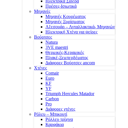
Ηλεκτρικά Σίδερα
Πρέσες-Ισιωτικά
Μηχανές
Μηχανές Κουρέματος
Μηχανές Ξυρίσματος
Αξεσουάρ – Ανταλλακτικά- Μηχανών
Ηλεκτρική Χτένα για ψείρες
Βούρτσες
Natura
3VE maestri
Θερμικές-Κεραμικές
Πλακέ-Ξεμπερδέματος
Διάφορες Βούρτσες ancom
Χτένες
Comair
Euro
KF
YF
Triumph Hercules Matador
Carbon
Pro
Διάφορες χτένες
Ρόλευ – Μπικουτί
Ρόλλευ τρίχινα
Καρφάκια