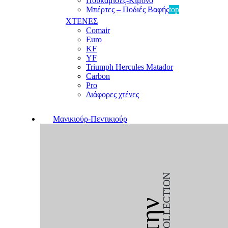
Πουκαμίσες-Κιμονό
Μπέρτες – Ποδιές Βαφής
top
ΧΤΕΝΕΣ
Comair
Euro
KF
YF
Triumph Hercules Matador
Carbon
Pro
Διάφορες χτένες
Μανικιούρ-Πεντικιούρ
COLLECTION