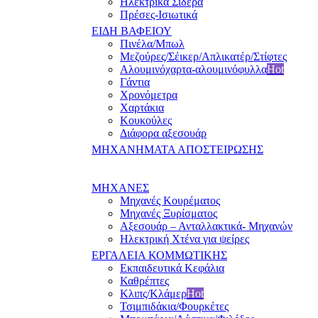
Ηλεκτρικά Σίδερα
Πρέσες-Ισιωτικά
ΕΙΔΗ ΒΑΦΕΙΟΥ
Πινέλα/Μπωλ
Μεζούρες/Σέικερ/Απλικατέρ/Στίφτες
Αλουμινόχαρτα-αλουμινόφυλλα
Hot
Γάντια
Χρονόμετρα
Χαρτάκια
Κουκούλες
Διάφορα αξεσουάρ
ΜΗΧΑΝΗΜΑΤΑ ΑΠΟΣΤΕΙΡΩΣΗΣ
ΜΗΧΑΝΕΣ
Μηχανές Κουρέματος
Μηχανές Ξυρίσματος
Αξεσουάρ – Ανταλλακτικά- Μηχανών
Ηλεκτρική Χτένα για ψείρες
ΕΡΓΑΛΕΙΑ ΚΟΜΜΩΤΙΚΗΣ
Εκπαιδευτικά Κεφάλια
Καθρέπτες
Κλιπς/Κλάμερ
Hot
Τσιμπιδάκια/Φουρκέτες