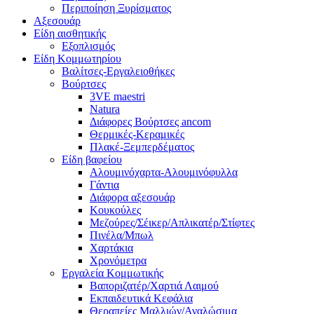
Περιποίηση Ξυρίσματος
Αξεσουάρ
Είδη αισθητικής
Εξοπλισμός
Είδη Κομμωτηρίου
Βαλίτσες-Εργαλειοθήκες
Βούρτσες
3VE maestri
Natura
Διάφορες Βούρτσες ancom
Θερμικές-Κεραμικές
Πλακέ-Ξεμπερδέματος
Είδη βαφείου
Αλουμινόχαρτα-Αλουμινόφυλλα
Γάντια
Διάφορα αξεσουάρ
Κουκούλες
Μεζούρες/Σέικερ/Απλικατέρ/Στίφτες
Πινέλα/Μπωλ
Χαρτάκια
Χρονόμετρα
Εργαλεία Κομμωτικής
Βαποριζατέρ/Χαρτιά Λαιμού
Εκπαιδευτικά Κεφάλια
Θεραπείες Μαλλιών/Αναλώσιμα