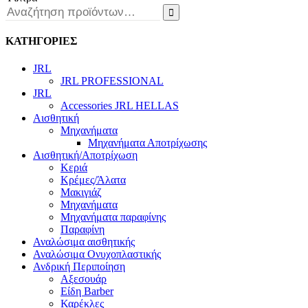

ΚΑΤΗΓΟΡΙΕΣ
JRL
JRL PROFESSIONAL
JRL
Accessories JRL HELLAS
Αισθητική
Μηχανήματα
Μηχανήματα Αποτρίχωσης
Αισθητική/Αποτρίχωση
Κεριά
Κρέμες/Άλατα
Μακιγιάζ
Μηχανήματα
Μηχανήματα παραφίνης
Παραφίνη
Αναλώσιμα αισθητικής
Αναλώσιμα Ονυχοπλαστικής
Ανδρική Περιποίηση
Αξεσουάρ
Είδη Barber
Καρέκλες