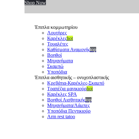
Shop Now
Έπιπλα κομμωτηρίου
Λουτήρες
Καρέκλες
hot
Τουαλέτες
Καθίσματα Αναμονής
top
Βοηθοί
Μηχανήματα
Σκαμπώ
Υποπόδια
Έπιπλα αισθητικής – ονυχοπλαστικής
Κρεβάτια-Καρέκλες-Σκαμπό
Τραπέζια μανικιούρ
hot
Καρέκλες SPA
Βοηθοί Αισθητικής
top
Μηχανήματα/Λάμπες
Υποπόδια Πεντικιούρ
Arm rest tatoo