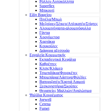
Ρόλλευ Αυτοκόλλητα
Superflex
Μπικουτί
Είδη Βαφείου
Πινέλα/Μπωλ
Μεζούρες/Σέικερ/Απλικατέρ/Στίφτες
Αλουμινόχαρτα-αλουμινόφυλλα
Γάντια
Χρονόμετρα
Χαρτάκια
Κουκούλες
Διάφορα αξεσουάρ
Εργαλεία Κομμωτικής
Εκπαιδευτικά Κεφάλια
Καθρέπτες
Κλιπς/Κλάμερ
Τσιμπιδάκια/Φουρκέτες
Μπομπάρια/Λάστιχα/Φιλέδες
Βαποριζατέρ/Χαρτιά Λαιμού
Ξεσκονιστήρια/Σκούπες
Θεραπείες Μαλλιών/Αναλώσιμα
Ψαλίδια Κουρέματος
Joewell
Cerena
Fumei