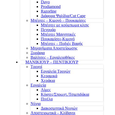
Dayo
Prodiamond
Razorline
Διάφορα Ψαλίδια/Cut Cape
Μπέρτες – Κιμονό – Πουκαμίσες
Μπέρτες με κούμπωμα κλιπς
Πενουάρ
Μπέρτες Μαγνητικές
Πουκαμίσες-Κιμονό
Μπέρτες – Ποδιές Βαφής
Μηχανήματα Αποστείρωσης
Ξυράφια
Βαλίτσες – Εργαλειοθήκες
ΜΑΝΙΚΙΟΥΡ – ΠΕΝΤΙΚΙΟΥΡ
Τροχοί
Εργαλεία Τροχών
Κεραμικά
Χεράκια
Εργαλεία
Λίμες
Κόφτες/Σπρωχτ./Τσιμπιδάκια
Πινέλα
Νύχια
Διακοσμητικά Νυχιών
Αποστειρωτικά – Κλίβανοι