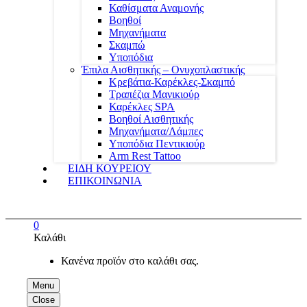
Καθίσματα Αναμονής
Βοηθοί
Μηχανήματα
Σκαμπώ
Υποπόδια
Έπιλα Αισθητικής – Ονυχοπλαστικής
Κρεβάτια-Καρέκλες-Σκαμπό
Τραπέζια Μανικιούρ
Καρέκλες SPA
Βοηθοί Αισθητικής
Μηχανήματα/Λάμπες
Υποπόδια Πεντικιούρ
Arm Rest Tattoo
ΕΙΔΗ ΚΟΥΡΕΙΟΥ
ΕΠΙΚΟΙΝΩΝΙΑ
0
Καλάθι
Κανένα προϊόν στο καλάθι σας.
Menu
Close