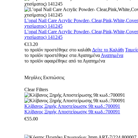
L’opal Nail Care Acrylic Powder- Clear,Pink,White,Cove
χτισίματος) 141245
L’opal Nail Care Acrylic Powder- Clear,Pink,White,Cove
χτισίματος) 141245
€
13.20
το προϊόν προστέθηκε στο καλάθι
Δείτε το Καλάθι
Ταμεί
το προϊόν προστέθηκε στα Αγαπημένα
Αγαπημένα
το προϊόν αφαιρέθηκε από τα Αγαπημένα
Μεγάλες Εκπτώσεις
Clear Filters
Κλίβανος Ξηρής Αποστείρωσης 9lt κωδ.:700091
Κλίβανος Ξηρής Αποστείρωσης 9lt κωδ.:700091
€
55.00