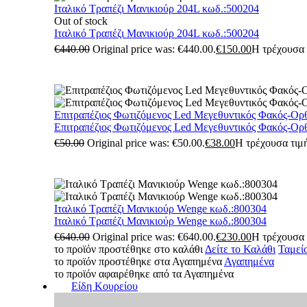
Ιταλικό Τραπέζι Μανικιούρ 204L κωδ.:500204
Out of stock
Ιταλικό Τραπέζι Μανικιούρ 204L κωδ.:500204
€
440.00
Original price was: €440.00.
€
150.00
Η τρέχουσα τ
Επιτραπέζιος Φωτιζόμενος Led Μεγεθυντικός Φακός-Ορ
Επιτραπέζιος Φωτιζόμενος Led Μεγεθυντικός Φακός-Ορ
€
50.00
Original price was: €50.00.
€
38.00
Η τρέχουσα τιμή
Ιταλικό Τραπέζι Μανικιούρ Wenge κωδ.:800304
Ιταλικό Τραπέζι Μανικιούρ Wenge κωδ.:800304
€
640.00
Original price was: €640.00.
€
230.00
Η τρέχουσα τ
το προϊόν προστέθηκε στο καλάθι
Δείτε το Καλάθι
Ταμεί
το προϊόν προστέθηκε στα Αγαπημένα
Αγαπημένα
το προϊόν αφαιρέθηκε από τα Αγαπημένα
Είδη Κουρείου