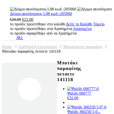
Φαλτσέτα
was:
τιμή
barber
€19.00.
είναι:
462
€14.25.
Δέρμα
Δέρμα ακονίσματος L08 κωδ.:205060
ακονίσματος
€
26.00
Original
€
22.00
Η
L08
το προϊόν προστέθηκε στο καλάθι
price
τρέχουσα
Δείτε το Καλάθι
Ταμείο
κωδ.:205060
το προϊόν προστέθηκε στα Αγαπημένα
was:
τιμή
Αγαπημένα
το προϊόν αφαιρέθηκε από τα Αγαπημένα
€26.00.
είναι:
JRL
€22.00.
Home
Αισθητική/Αποτρίχωση
Μηχανήματα παραφίνης
Μποτάκι παραφίνης πετσετε 141118
Μποτάκι
παραφίνης
πετσετε
141118
Ψαλίδι 000777
€
32.00
Ψαλίδι 360250 5,0...