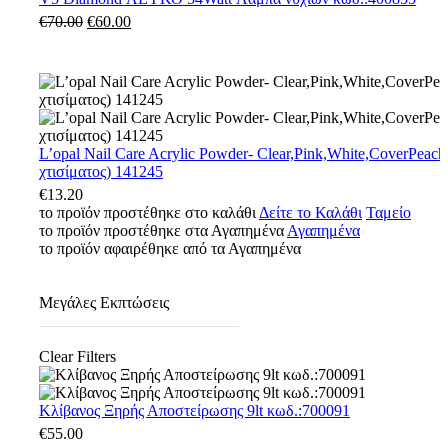
ΛΕΥΚΟ
€
70.00
Original
€
60.00
Η
54Watt
price
τρέχουσα
Λάμπα
was:
τιμή
νυχιών
€70.00.
είναι:
κωδ.:400855
€60.00.
L’opal
L’opal Nail Care Acrylic Powder- Clear,Pink,White,CoverPeach
Nail
χτισίματος) 141245
Care
€
13.20
Acrylic
το προϊόν προστέθηκε στο καλάθι
Δείτε το Καλάθι
Ταμείο
Powder-
το προϊόν προστέθηκε στα Αγαπημένα
Αγαπημένα
Clear,Pink,White,CoverPeach-
το προϊόν αφαιρέθηκε από τα Αγαπημένα
45
gr
–
Μεγάλες Εκπτώσεις
(ακρυλική
σκόνη
χτισίματος)
Clear Filters
141245
Κλίβανος
Κλίβανος Ξηρής Αποστείρωσης 9lt κωδ.:700091
Ξηρής
€
55.00
Αποστείρωσης