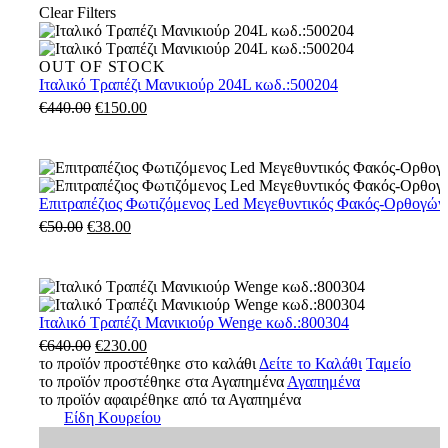
Clear Filters
Ιταλικό
OUT OF STOCK
Τραπέζι
Ιταλικό Τραπέζι Μανικιούρ 204L κωδ.:500204
Μανικιούρ
€
440.00
Original
€
150.00
Η
204L
price
τρέχουσα
κωδ.:500204
was:
τιμή
€440.00.
είναι:
€150.00.
Επιτραπέζιος
Επιτραπέζιος Φωτιζόμενος Led Μεγεθυντικός Φακός-Ορθογών
Φωτιζόμενος
€
50.00
Original
€
38.00
Η
Led
price
τρέχουσα
Μεγεθυντικός
was:
τιμή
Φακός-
€50.00.
είναι:
Ορθογώνιος
€38.00.
103162
Ιταλικό
Ιταλικό Τραπέζι Μανικιούρ Wenge κωδ.:800304
Τραπέζι
€
640.00
Original
€
230.00
Η
Μανικιούρ
το προϊόν προστέθηκε στο καλάθι
price
τρέχουσα
Δείτε το Καλάθι
Ταμείο
Wenge
το προϊόν προστέθηκε στα Αγαπημένα
was:
τιμή
Αγαπημένα
κωδ.:800304
το προϊόν αφαιρέθηκε από τα Αγαπημένα
€640.00.
είναι:
Είδη Κουρείου
€230.00.