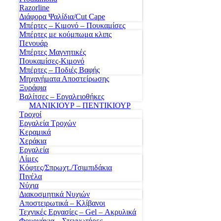
Razorline
Διάφορα Ψαλίδια/Cut Cape
Μπέρτες – Κιμονό – Πουκαμίσες
Μπέρτες με κούμπωμα κλιπς
Πενουάρ
Μπέρτες Μαγνητικές
Πουκαμίσες-Κιμονό
Μπέρτες – Ποδιές Βαφής
Μηχανήματα Αποστείρωσης
Ξυράφια
Βαλίτσες – Εργαλειοθήκες
ΜΑΝΙΚΙΟΥΡ – ΠΕΝΤΙΚΙΟΥΡ
Τροχοί
Εργαλεία Τροχών
Κεραμικά
Χεράκια
Εργαλεία
Λίμες
Κόφτες/Σπρωχτ./Τσιμπιδάκια
Πινέλα
Νύχια
Διακοσμητικά Νυχιών
Αποστειρωτικά – Κλίβανοι
Τεχνικές Εργασίες – Gel – Ακρυλικά
Φουρνάκια – Στεγνωτήρες