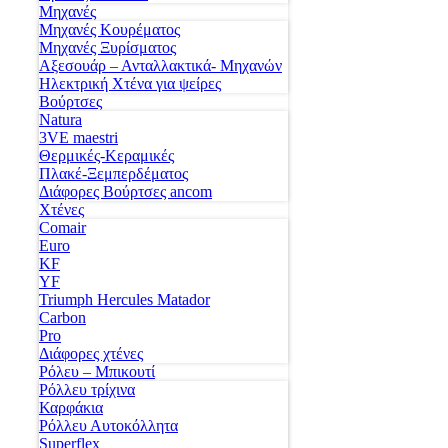
Μηχανές
Μηχανές Κουρέματος
Μηχανές Ξυρίσματος
Αξεσουάρ – Ανταλλακτικά- Μηχανών
Ηλεκτρική Χτένα για ψείρες
Βούρτσες
Natura
3VE maestri
Θερμικές-Κεραμικές
Πλακέ-Ξεμπερδέματος
Διάφορες Βούρτσες ancom
Χτένες
Comair
Euro
KF
YF
Triumph Hercules Matador
Carbon
Pro
Διάφορες χτένες
Ρόλευ – Μπικουτί
Ρόλλευ τρίχινα
Καρφάκια
Ρόλλευ Αυτοκόλλητα
Superflex