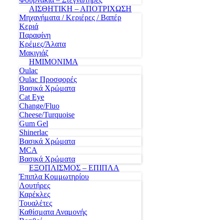
ΑΙΣΘΗΤΙΚΗ – ΑΠΟΤΡΙΧΩΣΗ
Μηχανήματα / Κεριέρες / Βαπέρ
Κεριά
Παραφίνη
Κρέμες/Άλατα
Μακιγιάζ
ΗΜΙΜΟΝΙΜΑ
Oulac
Oulac Προσφορές
Βασικά Χρώματα
Cat Eye
Change/Fluo
Cheese/Turquoise
Gum Gel
Shinerlac
Βασικά Χρώματα
MCA
Βασικά Χρώματα
ΕΞΟΠΛΙΣΜΟΣ – ΕΠΙΠΛΑ
Έπιπλα Κομμωτηρίου
Λουτήρες
Καρέκλες
Τουαλέτες
Καθίσματα Αναμονής