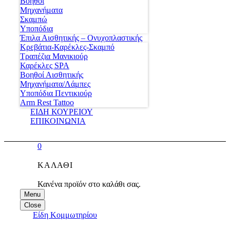
Βοηθοί
Μηχανήματα
Σκαμπώ
Υποπόδια
Έπιλα Αισθητικής – Ονυχοπλαστικής
Κρεβάτια-Καρέκλες-Σκαμπό
Τραπέζια Μανικιούρ
Καρέκλες SPA
Βοηθοί Αισθητικής
Μηχανήματα/Λάμπες
Υποπόδια Πεντικιούρ
Arm Rest Tattoo
ΕΙΔΗ ΚΟΥΡΕΙΟΥ
ΕΠΙΚΟΙΝΩΝΙΑ
0
ΚΑΛΆΘΙ
Κανένα προϊόν στο καλάθι σας.
Menu
Close
Είδη Κομμωτηρίου