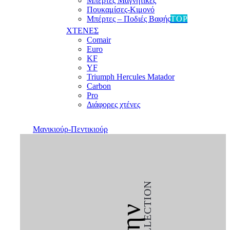
Μπέρτες Μαγνητικές
Πουκαμίσες-Κιμονό
Μπέρτες – Ποδιές Βαφής
TOP
ΧΤΕΝΕΣ
Comair
Euro
KF
YF
Triumph Hercules Matador
Carbon
Pro
Διάφορες χτένες
Μανικιούρ-Πεντικιούρ
COLLECTION