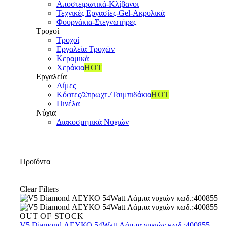
Αποστειρωτικά-Κλίβανοι
Τεχνικές Εργασίες-Gel-Ακρυλικά
Φουρνάκια-Στεγνωτήρες
Τροχοί
Τροχοί
Εργαλεία Τροχών
Κεραμικά
Χεράκια
HOT
Εργαλεία
Λίμες
Κόφτες/Σπρωχτ./Τσιμπιδάκια
HOT
Πινέλα
Νύχια
Διακοσμητικά Νυχιών
Προϊόντα
Clear Filters
V5
OUT OF STOCK
Diamond
V5 Diamond ΛΕΥΚΟ 54Watt Λάμπα νυχιών κωδ.:400855