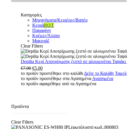
Κατηγορίες
Μηχανήματα/Κεριέρες/Βαπέρ
Κεριά
HOT
Παραφίνη
Κρέμες/Άλατα
Μακιγιάζ
Clear Filters
Depilia
Depilia Κερί Αποτρίχωσης ζεστό σε αλουμινένιο Ταψάκι
Κερί
€
7.00
Original
€
5.00
Η
Αποτρίχωσης
το προϊόν προστέθηκε στο καλάθι
price
τρέχουσα
Δείτε το Καλάθι
Ταμείο
ζεστό
το προϊόν προστέθηκε στα Αγαπημένα
was:
τιμή
Αγαπημένα
σε
το προϊόν αφαιρέθηκε από τα Αγαπημένα
€7.00.
είναι:
αλουμινένιο
€5.00.
Ταψάκι
–
Μέλι
Προϊόντα
500ml
κωδ.100263-
ml
Clear Filters