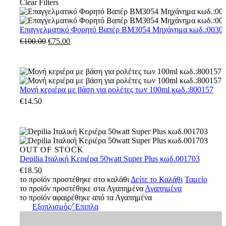
Clear Filters
Επαγγελματικό
Επαγγελματικό Φορητό Βαπέρ BM3054 Μηχάνημα κωδ.:0030
Φορητό
€
100.00
Original
€
75.00
Η
Βαπέρ
price
τρέχουσα
BM3054
was:
τιμή
Μηχάνημα
€100.00.
είναι:
κωδ.:003054
€75.00.
Μονή
Μονή κεριέρα με βάση για ρολέτες των 100ml κωδ.:800157
κεριέρα
€
14.50
με
βάση
για
ρολέτες
των
Depilia
OUT OF STOCK
100ml
Ιταλική
Depilia Ιταλική Κεριέρα 50watt Super Plus κωδ.001703
κωδ.:800157
Κεριέρα
€
18.50
50watt
το προϊόν προστέθηκε στο καλάθι
Δείτε το Καλάθι
Ταμείο
Super
το προϊόν προστέθηκε στα Αγαπημένα
Αγαπημένα
Plus
το προϊόν αφαιρέθηκε από τα Αγαπημένα
κωδ.001703
Εξοπλισμός/΄Επιπλα