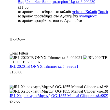
Βαμβάκι
Βαμβάκι – Φυτίλι κομμωτηρίου 1kg κωδ.200230
–
€
11.80
Φυτίλι
το προϊόν προστέθηκε στο καλάθι
Δείτε το Καλάθι
Ταμείο
κομμωτηρίου
το προϊόν προστέθηκε στα Αγαπημένα
Αγαπημένα
1kg
το προϊόν αφαιρέθηκε από τα Αγαπημένα
κωδ.200230
Προϊόντα
Clear Filters
JRL
OUT OF STOCK
2020TB
JRL 2020TB ONYX Trimmer κωδ.:992021
ONYX
€
130.00
Trimmer
κωδ.:992021
JRL
JRL Χειροκίνητη Μηχανή OG-1855 Manual Clipper κωδ.:9923
Χειροκίνητη
€
75.00
Μηχανή
OG-