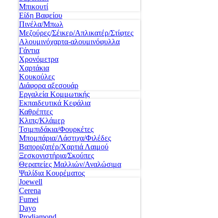
Μπικουτί
Είδη Βαφείου
Πινέλα/Μπωλ
Μεζούρες/Σέικερ/Απλικατέρ/Στίφτες
Αλουμινόχαρτα-αλουμινόφυλλα
Γάντια
Χρονόμετρα
Χαρτάκια
Κουκούλες
Διάφορα αξεσουάρ
Εργαλεία Κομμωτικής
Εκπαιδευτικά Κεφάλια
Καθρέπτες
Κλιπς/Κλάμερ
Τσιμπιδάκια/Φουρκέτες
Μπομπάρια/Λάστιχα/Φιλέδες
Βαποριζατέρ/Χαρτιά Λαιμού
Ξεσκονιστήρια/Σκούπες
Θεραπείες Μαλλιών/Αναλώσιμα
Ψαλίδια Κουρέματος
Joewell
Cerena
Fumei
Dayo
Prodiamond