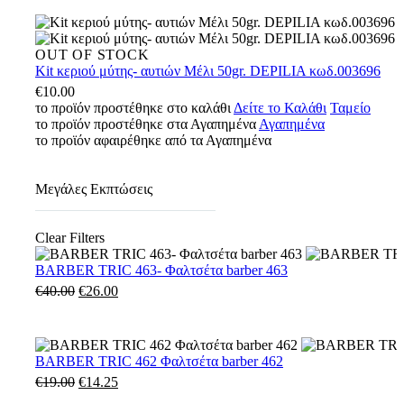
1855
Manual
Clipper
Kit
OUT OF STOCK
κωδ.:992301
κεριού
Kit κεριού μύτης- αυτιών Μέλι 50gr. DEPILIA κωδ.003696
μύτης-
€
10.00
αυτιών
το προϊόν προστέθηκε στο καλάθι
Δείτε το Καλάθι
Ταμείο
Μέλι
το προϊόν προστέθηκε στα Αγαπημένα
Αγαπημένα
50gr.
το προϊόν αφαιρέθηκε από τα Αγαπημένα
DEPILIA
κωδ.003696
Μεγάλες Εκπτώσεις
Clear Filters
BARBER
BARBER TRIC 463- Φαλτσέτα barber 463
TRIC
€
40.00
Original
€
26.00
Η
463-
price
τρέχουσα
Φαλτσέτα
was:
τιμή
barber
€40.00.
είναι:
463
€26.00.
BARBER
BARBER TRIC 462 Φαλτσέτα barber 462
TRIC
€
19.00
Original
€
14.25
Η
462
price
τρέχουσα