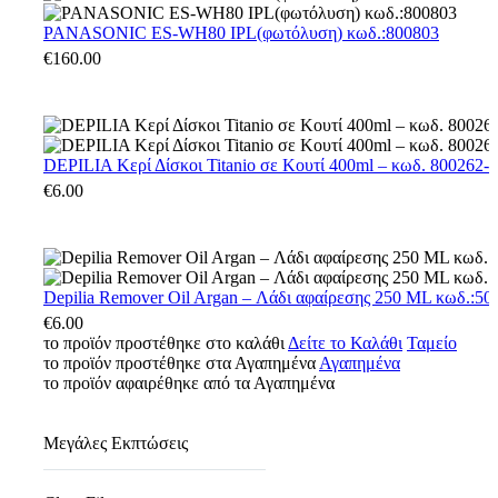
PANASONIC
PANASONIC ES-WH80 IPL(φωτόλυση) κωδ.:800803
ES-
€
160.00
WH80
IPL(φωτόλυση)
κωδ.:800803
DEPILIA
DEPILIA Κερί Δίσκοι Titanio σε Κουτί 400ml – κωδ. 800262-ti
Κερί
€
6.00
Δίσκοι
Titanio
σε
Κουτί
400ml
Depilia
Depilia Remover Oil Argan – Λάδι αφαίρεσης 250 ML κωδ.:50
–
Remover
€
6.00
κωδ.
Oil
το προϊόν προστέθηκε στο καλάθι
Δείτε το Καλάθι
Ταμείο
800262-
Argan
το προϊόν προστέθηκε στα Αγαπημένα
Αγαπημένα
tit
–
το προϊόν αφαιρέθηκε από τα Αγαπημένα
Λάδι
αφαίρεσης
250
Μεγάλες Εκπτώσεις
ML
κωδ.:500325