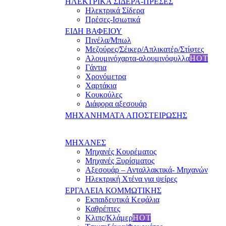
ΗΛΕΚΤΡΙΚΑ ΣΙΔΕΡΑ-ΠΡΕΣΕΣ
Ηλεκτρικά Σίδερα
Πρέσες-Ισιωτικά
ΕΙΔΗ ΒΑΦΕΙΟΥ
Πινέλα/Μπωλ
Μεζούρες/Σέικερ/Απλικατέρ/Στίφτες
Αλουμινόχαρτα-αλουμινόφυλλα
HOT
Γάντια
Χρονόμετρα
Χαρτάκια
Κουκούλες
Διάφορα αξεσουάρ
ΜΗΧΑΝΗΜΑΤΑ ΑΠΟΣΤΕΙΡΩΣΗΣ
ΜΗΧΑΝΕΣ
Μηχανές Κουρέματος
Μηχανές Ξυρίσματος
Αξεσουάρ – Ανταλλακτικά- Μηχανών
Ηλεκτρική Χτένα για ψείρες
ΕΡΓΑΛΕΙΑ ΚΟΜΜΩΤΙΚΗΣ
Εκπαιδευτικά Κεφάλια
Καθρέπτες
Κλιπς/Κλάμερ
HOT