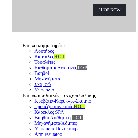
SHOP NOW
Έπιπλα κομμωτηρίου
Λουτήρες
Καρέκλες
HOT
Τουαλέτες
Καθίσματα Αναμονής
TOP
Βοηθοί
Μηχανήματα
Σκαμπώ
Υποπόδια
Έπιπλα αισθητικής – ονυχοπλαστικής
Κρεβάτια-Καρέκλες-Σκαμπό
Τραπέζια μανικιούρ
HOT
Καρέκλες SPA
Βοηθοί Αισθητικής
TOP
Μηχανήματα/Λάμπες
Υποπόδια Πεντικιούρ
Arm rest tatoo