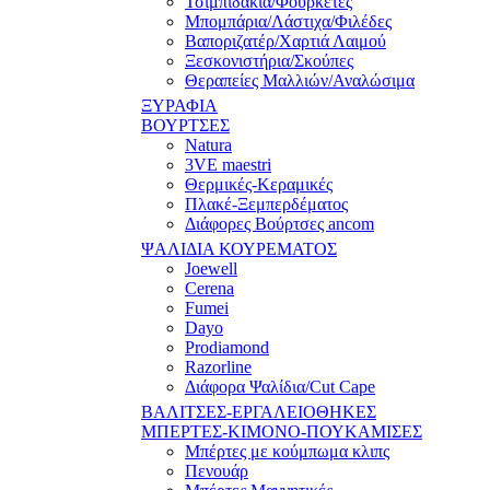
Τσιμπιδάκια/Φουρκέτες
Μπομπάρια/Λάστιχα/Φιλέδες
Βαποριζατέρ/Χαρτιά Λαιμού
Ξεσκονιστήρια/Σκούπες
Θεραπείες Μαλλιών/Αναλώσιμα
ΞΥΡΑΦΙΑ
ΒΟΥΡΤΣΕΣ
Natura
3VE maestri
Θερμικές-Κεραμικές
Πλακέ-Ξεμπερδέματος
Διάφορες Βούρτσες ancom
ΨΑΛΙΔΙΑ ΚΟΥΡΕΜΑΤΟΣ
Joewell
Cerena
Fumei
Dayo
Prodiamond
Razorline
Διάφορα Ψαλίδια/Cut Cape
ΒΑΛΙΤΣΕΣ-ΕΡΓΑΛΕΙΟΘΗΚΕΣ
ΜΠΕΡΤΕΣ-ΚΙΜΟΝΟ-ΠΟΥΚΑΜΙΣΕΣ
Μπέρτες με κούμπωμα κλιπς
Πενουάρ