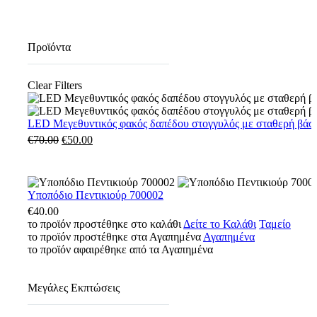
Προϊόντα
Clear Filters
LED
LED Μεγεθυντικός φακός δαπέδου στογγυλός με σταθερή βάσ
Μεγεθυντικός
€
70.00
Original
€
50.00
Η
φακός
price
τρέχουσα
δαπέδου
was:
τιμή
στογγυλός
€70.00.
είναι:
με
€50.00.
Υποπόδιο
Υποπόδιο Πεντικιούρ 700002
σταθερή
Πεντικιούρ
€
40.00
βάση
700002
το προϊόν προστέθηκε στο καλάθι
Δείτε το Καλάθι
Ταμείο
003161
το προϊόν προστέθηκε στα Αγαπημένα
Αγαπημένα
το προϊόν αφαιρέθηκε από τα Αγαπημένα
Μεγάλες Εκπτώσεις