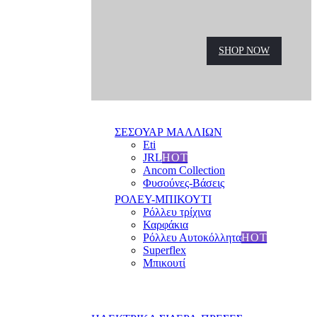
SHOP NOW
ΣΕΣΟΥΑΡ ΜΑΛΛΙΩΝ
Eti
JRL
HOT
Ancom Collection
Φυσούνες-Βάσεις
ΡΟΛΕΥ-ΜΠΙΚΟΥΤΙ
Ρόλλευ τρίχινα
Καρφάκια
Ρόλλευ Αυτοκόλλητα
HOT
Superflex
Μπικουτί