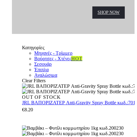
SHOP NOW
Κατηγορίες
Μηχανές - Τρίμμερ
Βούρτσες - Χτένες
HOT
Σεσουάρ
Έπιπλα
Αναλώσιμα
Clear Filters
JRL
OUT OF STOCK
ΒΑΠΟΡΙΖΑΤΕΡ
JRL ΒΑΠΟΡΙΖΑΤΕΡ Anti-Gravity Spray Bottle κωδ.:70161
Anti-
€
8.20
Gravity
Spray
Bottle
κωδ.:701616
accessories