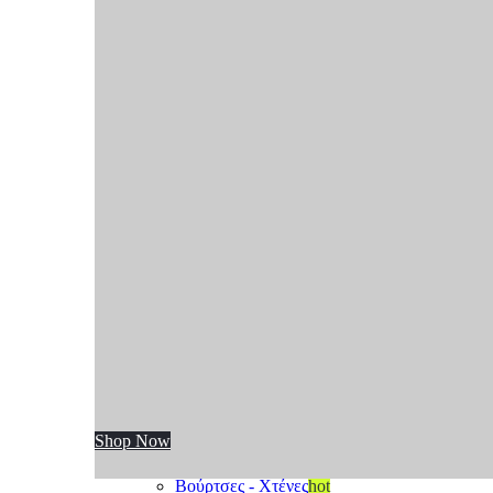
Shop Now
Shop Now
Κατηγορίες
Μηχανές - Τρίμμερ
Βούρτσες - Χτένες
hot