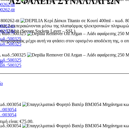
ΑΣΦΆΛΕΙΑ ΣΥΝΑΛΛΑΓΩΝ
0262-tit
0262-tit
0262-tit
ρτας διεκπεραιώνονται μέσω της πλατφόρμας ηλεκτρονικών πληρωμώ
0262-tit
 128-bit (Secure Sockets Layer – SSL).
κωδ.:500325
πληροφορίας μέχρι αυτή να φτάσει στον ορισμένο αποδέκτη της, ο οπ
κωδ.:500325
κωδ.:500325
ίο
κωδ.:500325
ίο
.:003054
.:003054
ιμή είναι: €75.00.