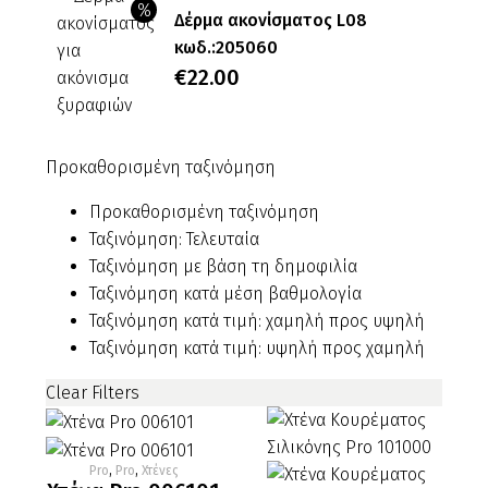
Δέρμα ακονίσματος L08
€440.00.
τιμή
κωδ.:205060
είναι:
Original
€
22.00
€150.00.
price
Η
was:
τρέχουσα
Προκαθορισμένη ταξινόμηση
€26.00.
τιμή
είναι:
Προκαθορισμένη ταξινόμηση
€22.00.
Ταξινόμηση: Τελευταία
Ταξινόμηση με βάση τη δημοφιλία
Ταξινόμηση κατά μέση βαθμολογία
Ταξινόμηση κατά τιμή: χαμηλή προς υψηλή
Ταξινόμηση κατά τιμή: υψηλή προς χαμηλή
Clear Filters
Pro
,
Pro
,
Χτένες
Χτένα