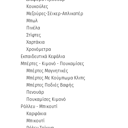
Κουκούλες
Μεζούρες-Σέικερ-Απλικατέρ
Μπωλ
Πινέλα
Στίφτες
Χαρτάκια
Χρονόμετρα
Εκπαιδευτικά Κεφάλια
Μπέρτες - Κιμονό - Πουκαμίσες
Μπέρτες Μαγνητικές
Μπέρτες Με Κούμπωμα Κλιπς
Μπέρτες Ποδιές Βαφής
Πενουάρ
Πουκαμίσες Κιμονό
Ρόλλευ - Μπικουτί
Καρφάκια
Μπικουτί
Ρόλευ Τρίχινα