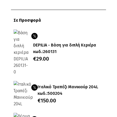
Ελάχιστη
Μέγιστη
τιμή
τιμή
Σε Προσφορά
DEPILIA - Βάση για διπλή Κεριέρα
κωδ.:260131
Original
€
29.00
price
Η
was:
τρέχουσα
€32.00.
τιμή
Ιταλικό Τραπέζι Μανικιούρ 204L
είναι:
κωδ.:500204
€29.00.
Original
€
150.00
price
Η
was:
τρέχουσα