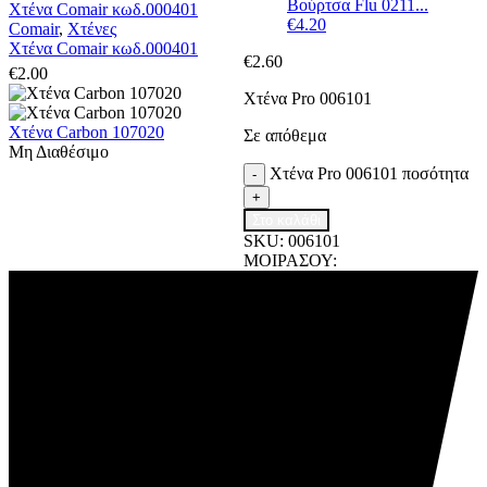
Βούρτσα Flu 0211...
Χτένα Comair κωδ.000401
€
4.20
Comair
,
Χτένες
Χτένα Comair κωδ.000401
€
2.60
€
2.00
Χτένα Pro 006101
Χτένα Carbon 107020
Σε απόθεμα
Μη Διαθέσιμο
Χτένα Pro 006101 ποσότητα
-
+
Στο καλάθι
SKU:
006101
ΜΟΙΡΑΣΟΥ: