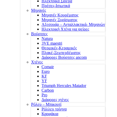
Ηλεκτρικά Σίδερα
Πρέσες-Ισιωτικά
Μηχανές
Μηχανές Κουρέματος
Μηχανές Ξυρίσματος
Αξεσουάρ – Ανταλλακτικά- Μηχανών
Ηλεκτρική Χτένα για ψείρες
Βούρτσες
Natura
3VE maestri
Θερμικές-Κεραμικές
Πλακέ-Ξεμπερδέματος
Διάφορες Βούρτσες ancom
Χτένες
Comair
Euro
KF
YF
Triumph Hercules Matador
Carbon
Pro
Διάφορες χτένες
Ρόλευ – Μπικουτί
Ρόλλευ τρίχινα
Καρφάκια