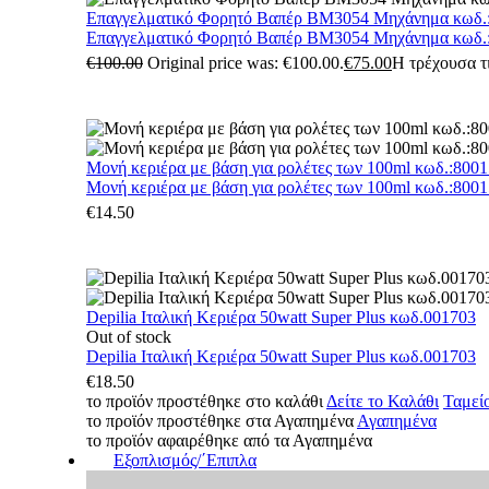
Επαγγελματικό Φορητό Βαπέρ BM3054 Μηχάνημα κωδ.
Επαγγελματικό Φορητό Βαπέρ BM3054 Μηχάνημα κωδ.
€
100.00
Original price was: €100.00.
€
75.00
Η τρέχουσα τι
Μονή κεριέρα με βάση για ρολέτες των 100ml κωδ.:800
Μονή κεριέρα με βάση για ρολέτες των 100ml κωδ.:800
€
14.50
Depilia Ιταλική Κεριέρα 50watt Super Plus κωδ.001703
Out of stock
Depilia Ιταλική Κεριέρα 50watt Super Plus κωδ.001703
€
18.50
το προϊόν προστέθηκε στο καλάθι
Δείτε το Καλάθι
Ταμεί
το προϊόν προστέθηκε στα Αγαπημένα
Αγαπημένα
το προϊόν αφαιρέθηκε από τα Αγαπημένα
Εξοπλισμός/΄Επιπλα