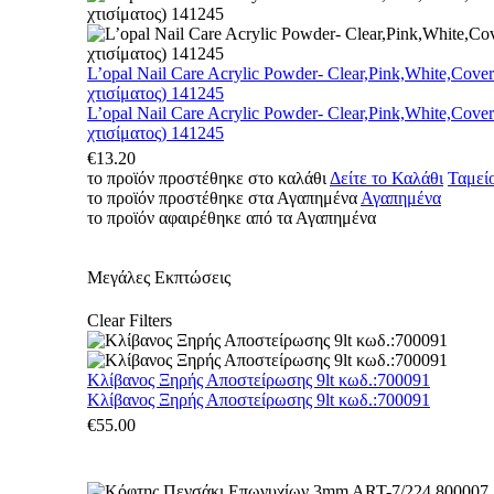
L’opal Nail Care Acrylic Powder- Clear,Pink,White,Cove
χτισίματος) 141245
L’opal Nail Care Acrylic Powder- Clear,Pink,White,Cove
χτισίματος) 141245
€
13.20
το προϊόν προστέθηκε στο καλάθι
Δείτε το Καλάθι
Ταμεί
το προϊόν προστέθηκε στα Αγαπημένα
Αγαπημένα
το προϊόν αφαιρέθηκε από τα Αγαπημένα
Μεγάλες Εκπτώσεις
Clear Filters
Κλίβανος Ξηρής Αποστείρωσης 9lt κωδ.:700091
Κλίβανος Ξηρής Αποστείρωσης 9lt κωδ.:700091
€
55.00