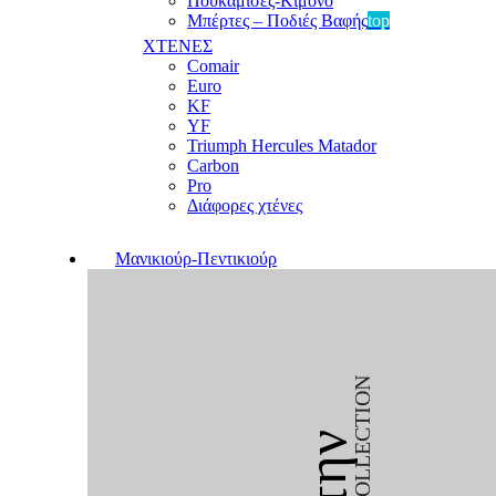
Πουκαμίσες-Κιμονό
Μπέρτες – Ποδιές Βαφής
top
ΧΤΕΝΕΣ
Comair
Euro
KF
YF
Triumph Hercules Matador
Carbon
Pro
Διάφορες χτένες
Μανικιούρ-Πεντικιούρ
COLLECTION