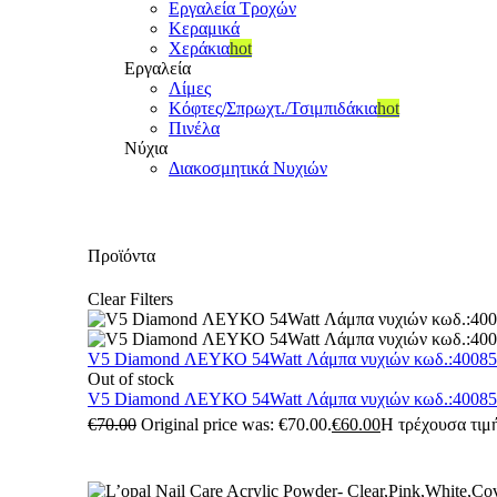
Εργαλεία Τροχών
Κεραμικά
Χεράκια
hot
Εργαλεία
Λίμες
Κόφτες/Σπρωχτ./Τσιμπιδάκια
hot
Πινέλα
Νύχια
Διακοσμητικά Νυχιών
Προϊόντα
Clear Filters
V5 Diamond ΛΕΥΚΟ 54Watt Λάμπα νυχιών κωδ.:4008
Out of stock
V5 Diamond ΛΕΥΚΟ 54Watt Λάμπα νυχιών κωδ.:4008
€
70.00
Original price was: €70.00.
€
60.00
Η τρέχουσα τιμή