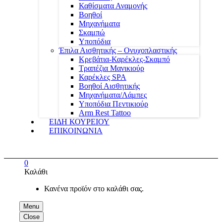
Καθίσματα Αναμονής
Βοηθοί
Μηχανήματα
Σκαμπώ
Υποπόδια
Έπιλα Αισθητικής – Ονυχοπλαστικής
Κρεβάτια-Καρέκλες-Σκαμπό
Τραπέζια Μανικιούρ
Καρέκλες SPA
Βοηθοί Αισθητικής
Μηχανήματα/Λάμπες
Υποπόδια Πεντικιούρ
Arm Rest Tattoo
ΕΙΔΗ ΚΟΥΡΕΙΟΥ
ΕΠΙΚΟΙΝΩΝΙΑ
0
Καλάθι
Κανένα προϊόν στο καλάθι σας.
Menu
Close