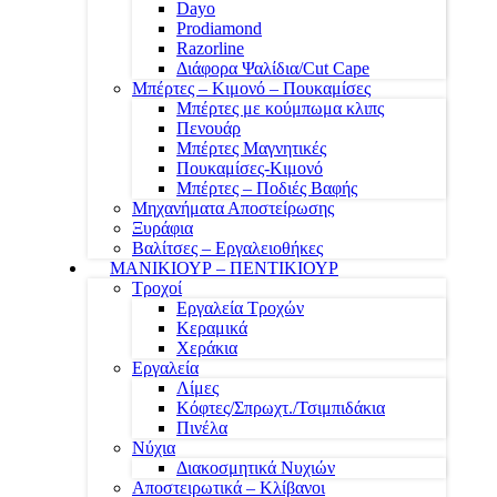
Dayo
Prodiamond
Razorline
Διάφορα Ψαλίδια/Cut Cape
Μπέρτες – Κιμονό – Πουκαμίσες
Μπέρτες με κούμπωμα κλιπς
Πενουάρ
Μπέρτες Μαγνητικές
Πουκαμίσες-Κιμονό
Μπέρτες – Ποδιές Βαφής
Μηχανήματα Αποστείρωσης
Ξυράφια
Βαλίτσες – Εργαλειοθήκες
ΜΑΝΙΚΙΟΥΡ – ΠΕΝΤΙΚΙΟΥΡ
Τροχοί
Εργαλεία Τροχών
Κεραμικά
Χεράκια
Εργαλεία
Λίμες
Κόφτες/Σπρωχτ./Τσιμπιδάκια
Πινέλα
Νύχια
Διακοσμητικά Νυχιών
Αποστειρωτικά – Κλίβανοι