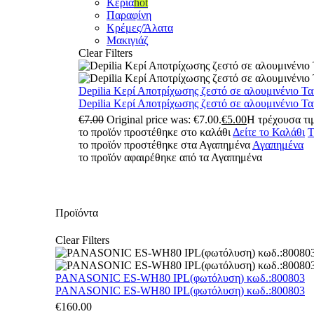
Κεριά
hot
Παραφίνη
Κρέμες/Άλατα
Μακιγιάζ
Clear Filters
Depilia Κερί Αποτρίχωσης ζεστό σε αλουμινένιο Τ
Depilia Κερί Αποτρίχωσης ζεστό σε αλουμινένιο Τ
€
7.00
Original price was: €7.00.
€
5.00
Η τρέχουσα τιμ
το προϊόν προστέθηκε στο καλάθι
Δείτε το Καλάθι
Τ
το προϊόν προστέθηκε στα Αγαπημένα
Αγαπημένα
το προϊόν αφαιρέθηκε από τα Αγαπημένα
Προϊόντα
Clear Filters
PANASONIC ES-WH80 IPL(φωτόλυση) κωδ.:800803
PANASONIC ES-WH80 IPL(φωτόλυση) κωδ.:800803
€
160.00