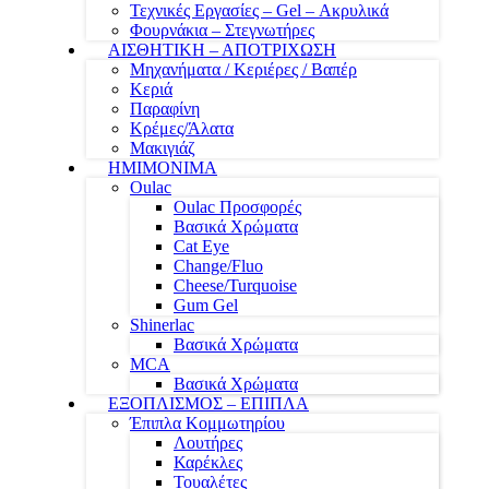
Τεχνικές Εργασίες – Gel – Ακρυλικά
Φουρνάκια – Στεγνωτήρες
ΑΙΣΘΗΤΙΚΗ – ΑΠΟΤΡΙΧΩΣΗ
Μηχανήματα / Κεριέρες / Βαπέρ
Κεριά
Παραφίνη
Κρέμες/Άλατα
Μακιγιάζ
ΗΜΙΜΟΝΙΜΑ
Oulac
Oulac Προσφορές
Βασικά Χρώματα
Cat Eye
Change/Fluo
Cheese/Turquoise
Gum Gel
Shinerlac
Βασικά Χρώματα
MCA
Βασικά Χρώματα
ΕΞΟΠΛΙΣΜΟΣ – ΕΠΙΠΛΑ
Έπιπλα Κομμωτηρίου
Λουτήρες
Καρέκλες
Τουαλέτες