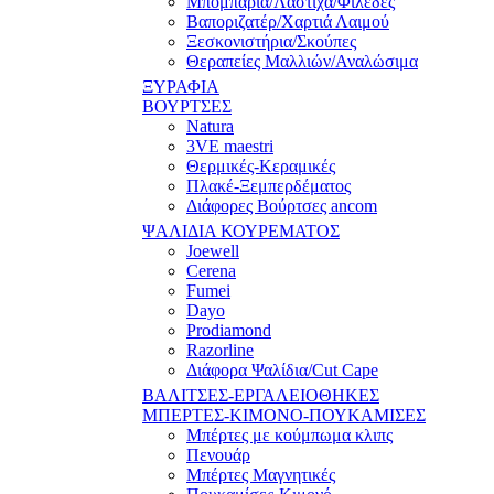
Μπομπάρια/Λάστιχα/Φιλέδες
Βαποριζατέρ/Χαρτιά Λαιμού
Ξεσκονιστήρια/Σκούπες
Θεραπείες Μαλλιών/Αναλώσιμα
ΞΥΡΑΦΙΑ
ΒΟΥΡΤΣΕΣ
Natura
3VE maestri
Θερμικές-Κεραμικές
Πλακέ-Ξεμπερδέματος
Διάφορες Βούρτσες ancom
ΨΑΛΙΔΙΑ ΚΟΥΡΕΜΑΤΟΣ
Joewell
Cerena
Fumei
Dayo
Prodiamond
Razorline
Διάφορα Ψαλίδια/Cut Cape
ΒΑΛΙΤΣΕΣ-ΕΡΓΑΛΕΙΟΘΗΚΕΣ
ΜΠΕΡΤΕΣ-ΚΙΜΟΝΟ-ΠΟΥΚΑΜΙΣΕΣ
Μπέρτες με κούμπωμα κλιπς
Πενουάρ
Μπέρτες Μαγνητικές