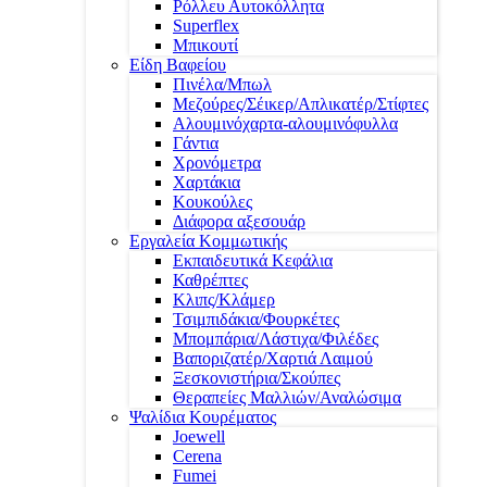
Ρόλλευ Αυτοκόλλητα
Superflex
Μπικουτί
Είδη Βαφείου
Πινέλα/Μπωλ
Μεζούρες/Σέικερ/Απλικατέρ/Στίφτες
Αλουμινόχαρτα-αλουμινόφυλλα
Γάντια
Χρονόμετρα
Χαρτάκια
Κουκούλες
Διάφορα αξεσουάρ
Εργαλεία Κομμωτικής
Εκπαιδευτικά Κεφάλια
Καθρέπτες
Κλιπς/Κλάμερ
Τσιμπιδάκια/Φουρκέτες
Μπομπάρια/Λάστιχα/Φιλέδες
Βαποριζατέρ/Χαρτιά Λαιμού
Ξεσκονιστήρια/Σκούπες
Θεραπείες Μαλλιών/Αναλώσιμα
Ψαλίδια Κουρέματος
Joewell
Cerena
Fumei