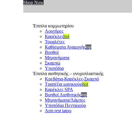
Shop Now
Έπιπλα κομμωτηρίου
Λουτήρες
Καρέκλες
hot
Τουαλέτες
Καθίσματα Αναμονής
top
Βοηθοί
Μηχανήματα
Σκαμπώ
Υποπόδια
Έπιπλα αισθητικής – ονυχοπλαστικής
Κρεβάτια-Καρέκλες-Σκαμπό
Τραπέζια μανικιούρ
hot
Καρέκλες SPA
Βοηθοί Αισθητικής
top
Μηχανήματα/Λάμπες
Υποπόδια Πεντικιούρ
Arm rest tatoo