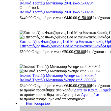
Ιταλικό Τραπέζι Μανικιούρ 204L κωδ.:500204
Out of stock
Ιταλικό Τραπέζι Μανικιούρ 204L κωδ.:500204
€
440.00
Original price was: €440.00.
€
150.00
Η τρέχουσα τ
Επιτραπέζιος Φωτιζόμενος Led Μεγεθυντικός Φακός-Ορ
Επιτραπέζιος Φωτιζόμενος Led Μεγεθυντικός Φακός-Ορ
€
50.00
Original price was: €50.00.
€
38.00
Η τρέχουσα τιμή
Ιταλικό Τραπέζι Μανικιούρ Wenge κωδ.:800304
Ιταλικό Τραπέζι Μανικιούρ Wenge κωδ.:800304
€
640.00
Original price was: €640.00.
€
230.00
Η τρέχουσα τ
το προϊόν προστέθηκε στο καλάθι
Δείτε το Καλάθι
Ταμεί
το προϊόν προστέθηκε στα Αγαπημένα
Αγαπημένα
το προϊόν αφαιρέθηκε από τα Αγαπημένα
Είδη Κουρείου