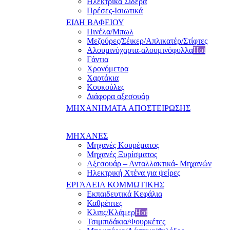
Ηλεκτρικά Σίδερα
Πρέσες-Ισιωτικά
ΕΙΔΗ ΒΑΦΕΙΟΥ
Πινέλα/Μπωλ
Μεζούρες/Σέικερ/Απλικατέρ/Στίφτες
Αλουμινόχαρτα-αλουμινόφυλλα
Hot
Γάντια
Χρονόμετρα
Χαρτάκια
Κουκούλες
Διάφορα αξεσουάρ
ΜΗΧΑΝΗΜΑΤΑ ΑΠΟΣΤΕΙΡΩΣΗΣ
ΜΗΧΑΝΕΣ
Μηχανές Κουρέματος
Μηχανές Ξυρίσματος
Αξεσουάρ – Ανταλλακτικά- Μηχανών
Ηλεκτρική Χτένα για ψείρες
ΕΡΓΑΛΕΙΑ ΚΟΜΜΩΤΙΚΗΣ
Εκπαιδευτικά Κεφάλια
Καθρέπτες
Κλιπς/Κλάμερ
Hot
Τσιμπιδάκια/Φουρκέτες