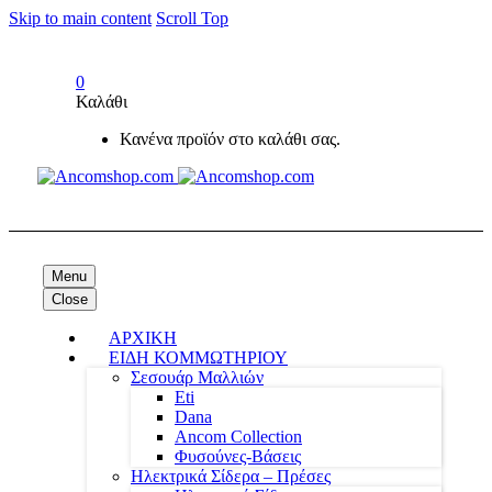
Skip to main content
Scroll Top
0
Καλάθι
Κανένα προϊόν στο καλάθι σας.
Menu
Close
ΑΡΧΙΚΗ
ΕΙΔΗ ΚΟΜΜΩΤΗΡΙΟΥ
Σεσουάρ Μαλλιών
Eti
Dana
Ancom Collection
Φυσούνες-Βάσεις
Ηλεκτρικά Σίδερα – Πρέσες