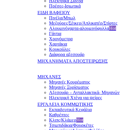
Ηλεκτρικά Σίδερα
Πρέσες-Ισιωτικά
ΕΙΔΗ ΒΑΦΕΙΟΥ
Πινέλα/Μπωλ
Μεζούρες/Σέικερ/Απλικατέρ/Στίφτες
Αλουμινόχαρτα-αλουμινόφυλλα
Hot
Γάντια
Χρονόμετρα
Χαρτάκια
Κουκούλες
Διάφορα αξεσουάρ
ΜΗΧΑΝΗΜΑΤΑ ΑΠΟΣΤΕΙΡΩΣΗΣ
ΜΗΧΑΝΕΣ
Μηχανές Κουρέματος
Μηχανές Ξυρίσματος
Αξεσουάρ – Ανταλλακτικά- Μηχανών
Ηλεκτρική Χτένα για ψείρες
ΕΡΓΑΛΕΙΑ ΚΟΜΜΩΤΙΚΗΣ
Εκπαιδευτικά Κεφάλια
Καθρέπτες
Κλιπς/Κλάμερ
Hot
Τσιμπιδάκια/Φουρκέτες