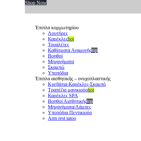
Shop Now
Έπιπλα κομμωτηρίου
Λουτήρες
Καρέκλες
hot
Τουαλέτες
Καθίσματα Αναμονής
top
Βοηθοί
Μηχανήματα
Σκαμπώ
Υποπόδια
Έπιπλα αισθητικής – ονυχοπλαστικής
Κρεβάτια-Καρέκλες-Σκαμπό
Τραπέζια μανικιούρ
hot
Καρέκλες SPA
Βοηθοί Αισθητικής
top
Μηχανήματα/Λάμπες
Υποπόδια Πεντικιούρ
Arm rest tatoo