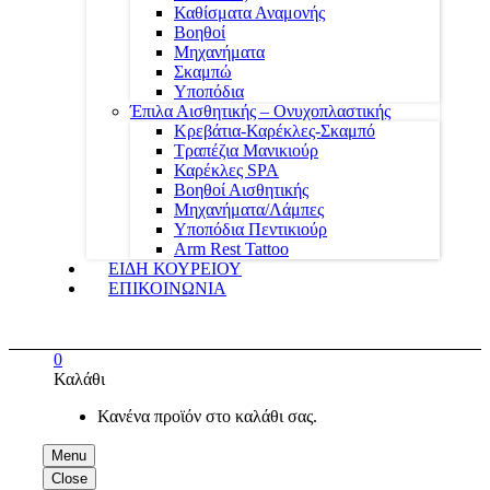
Καθίσματα Αναμονής
Βοηθοί
Μηχανήματα
Σκαμπώ
Υποπόδια
Έπιλα Αισθητικής – Ονυχοπλαστικής
Κρεβάτια-Καρέκλες-Σκαμπό
Τραπέζια Μανικιούρ
Καρέκλες SPA
Βοηθοί Αισθητικής
Μηχανήματα/Λάμπες
Υποπόδια Πεντικιούρ
Arm Rest Tattoo
ΕΙΔΗ ΚΟΥΡΕΙΟΥ
ΕΠΙΚΟΙΝΩΝΙΑ
0
Καλάθι
Κανένα προϊόν στο καλάθι σας.
Menu
Close