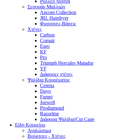
Ρόλλευ τρίχινα
Σεσουάρ Μαλλιών
Ancom Collection
JRL Hairdryer
Φυσούνες-Βάσεις
Χτένες
Carbon
Comair
Euro
KF
Pro
Triumph Hercules Matador
YF
Διάφορες χτένες
Ψαλίδια Κουρέματος
Cerena
Dayo
Fumei
Joewell
Prodiamond
Razorline
Διάφορα Ψαλίδια/Cut Cape
Είδη Κουρείου
Αναλώσιμα
Βούρτσες - Χτένες