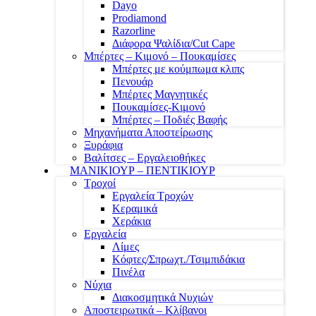
Dayo
Prodiamond
Razorline
Διάφορα Ψαλίδια/Cut Cape
Μπέρτες – Κιμονό – Πουκαμίσες
Μπέρτες με κούμπωμα κλιπς
Πενουάρ
Μπέρτες Μαγνητικές
Πουκαμίσες-Κιμονό
Μπέρτες – Ποδιές Βαφής
Μηχανήματα Αποστείρωσης
Ξυράφια
Βαλίτσες – Εργαλειοθήκες
ΜΑΝΙΚΙΟΥΡ – ΠΕΝΤΙΚΙΟΥΡ
Τροχοί
Εργαλεία Τροχών
Κεραμικά
Χεράκια
Εργαλεία
Λίμες
Κόφτες/Σπρωχτ./Τσιμπιδάκια
Πινέλα
Νύχια
Διακοσμητικά Νυχιών
Αποστειρωτικά – Κλίβανοι