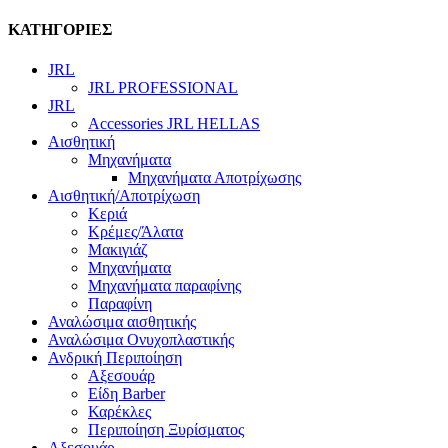
ΚΑΤΗΓΟΡΙΕΣ
JRL
JRL PROFESSIONAL
JRL
Accessories JRL HELLAS
Αισθητική
Μηχανήματα
Μηχανήματα Αποτρίχωσης
Αισθητική/Αποτρίχωση
Κεριά
Κρέμες/Άλατα
Μακιγιάζ
Μηχανήματα
Μηχανήματα παραφίνης
Παραφίνη
Αναλώσιμα αισθητικής
Αναλώσιμα Ονυχοπλαστικής
Ανδρική Περιποίηση
Αξεσουάρ
Είδη Barber
Καρέκλες
Περιποίηση Ξυρίσματος
Αξεσουάρ