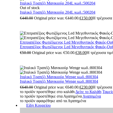
Ιταλικό Τραπέζι Μανικιούρ 204L κωδ.:500204
Out of stock
Ιταλικό Τραπέζι Μανικιούρ 204L κωδ.:500204
€
440.00
Original price was: €440.00.
€
150.00
Η τρέχουσα τ
Επιτραπέζιος Φωτιζόμενος Led Μεγεθυντικός Φακός-Ορ
Επιτραπέζιος Φωτιζόμενος Led Μεγεθυντικός Φακός-Ορ
€
50.00
Original price was: €50.00.
€
38.00
Η τρέχουσα τιμή
Ιταλικό Τραπέζι Μανικιούρ Wenge κωδ.:800304
Ιταλικό Τραπέζι Μανικιούρ Wenge κωδ.:800304
€
640.00
Original price was: €640.00.
€
230.00
Η τρέχουσα τ
το προϊόν προστέθηκε στο καλάθι
Δείτε το Καλάθι
Ταμεί
το προϊόν προστέθηκε στα Αγαπημένα
Αγαπημένα
το προϊόν αφαιρέθηκε από τα Αγαπημένα
Είδη Κουρείου