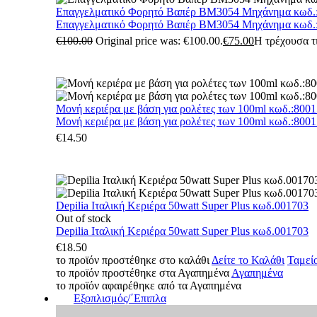
Επαγγελματικό Φορητό Βαπέρ BM3054 Μηχάνημα κωδ.
Επαγγελματικό Φορητό Βαπέρ BM3054 Μηχάνημα κωδ.
€
100.00
Original price was: €100.00.
€
75.00
Η τρέχουσα τι
Μονή κεριέρα με βάση για ρολέτες των 100ml κωδ.:800
Μονή κεριέρα με βάση για ρολέτες των 100ml κωδ.:800
€
14.50
Depilia Ιταλική Κεριέρα 50watt Super Plus κωδ.001703
Out of stock
Depilia Ιταλική Κεριέρα 50watt Super Plus κωδ.001703
€
18.50
το προϊόν προστέθηκε στο καλάθι
Δείτε το Καλάθι
Ταμεί
το προϊόν προστέθηκε στα Αγαπημένα
Αγαπημένα
το προϊόν αφαιρέθηκε από τα Αγαπημένα
Εξοπλισμός/΄Επιπλα