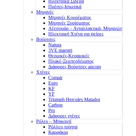
Ηλεκτρικά Σίδερα
Πρέσες-Ισιωτικά
Μηχανές
Μηχανές Κουρέματος
Μηχανές Ξυρίσματος
Αξεσουάρ – Ανταλλακτικά- Μηχανών
Ηλεκτρική Χτένα για ψείρες
Βούρτσες
Natura
3VE maestri
Θερμικές-Κεραμικές
Πλακέ-Ξεμπερδέματος
Διάφορες Βούρτσες ancom
Χτένες
Comair
Euro
KF
YF
Triumph Hercules Matador
Carbon
Pro
Διάφορες χτένες
Ρόλευ – Μπικουτί
Ρόλλευ τρίχινα
Καρφάκια