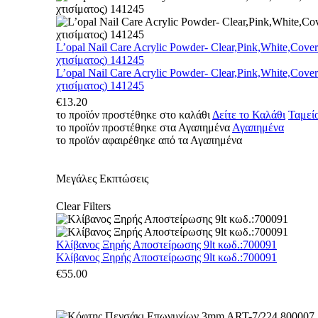
L’opal Nail Care Acrylic Powder- Clear,Pink,White,Cove
χτισίματος) 141245
L’opal Nail Care Acrylic Powder- Clear,Pink,White,Cove
χτισίματος) 141245
€
13.20
το προϊόν προστέθηκε στο καλάθι
Δείτε το Καλάθι
Ταμεί
το προϊόν προστέθηκε στα Αγαπημένα
Αγαπημένα
το προϊόν αφαιρέθηκε από τα Αγαπημένα
Μεγάλες Εκπτώσεις
Clear Filters
Κλίβανος Ξηρής Αποστείρωσης 9lt κωδ.:700091
Κλίβανος Ξηρής Αποστείρωσης 9lt κωδ.:700091
€
55.00