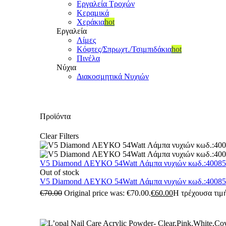
Εργαλεία Τροχών
Κεραμικά
Χεράκια
hot
Εργαλεία
Λίμες
Κόφτες/Σπρωχτ./Τσιμπιδάκια
hot
Πινέλα
Νύχια
Διακοσμητικά Νυχιών
Προϊόντα
Clear Filters
V5 Diamond ΛΕΥΚΟ 54Watt Λάμπα νυχιών κωδ.:4008
Out of stock
V5 Diamond ΛΕΥΚΟ 54Watt Λάμπα νυχιών κωδ.:4008
€
70.00
Original price was: €70.00.
€
60.00
Η τρέχουσα τιμή