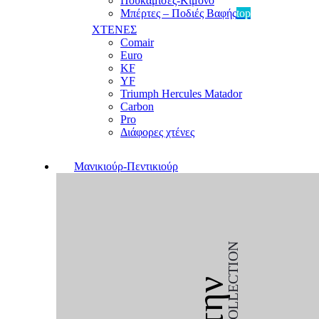
Πουκαμίσες-Κιμονό
Μπέρτες – Ποδιές Βαφής
top
ΧΤΕΝΕΣ
Comair
Euro
KF
YF
Triumph Hercules Matador
Carbon
Pro
Διάφορες χτένες
Μανικιούρ-Πεντικιούρ
COLLECTION