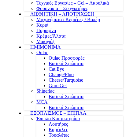
Τεχνικές Εργασίες – Gel – Ακρυλικά
Φουρνάκια – Στεγνωτήρες
ΑΙΣΘΗΤΙΚΗ – ΑΠΟΤΡΙΧΩΣΗ
Μηχανήματα / Κεριέρες / Βαπέρ
Κεριά
Παραφίνη
Κρέμες/Άλατα
Μακιγιάζ
ΗΜΙΜΟΝΙΜΑ
Oulac
Oulac Προσφορές
Βασικά Χρώματα
Cat Eye
Change/Fluo
Cheese/Turquoise
Gum Gel
Shinerlac
Βασικά Χρώματα
MCA
Βασικά Χρώματα
ΕΞΟΠΛΙΣΜΟΣ – ΕΠΙΠΛΑ
Έπιπλα Κομμωτηρίου
Λουτήρες
Καρέκλες
Τουαλέτες