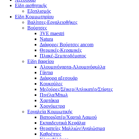
Είδη αισθητικής
Εξοπλισμός
Είδη Κομμωτηρίου
Βαλίτσες-Εργαλειοθήκες
Βούρτσες
3VE maestri
Natura
Διάφορες Βούρτσες ancom
Θερμικές-Κεραμικές
Πλακέ-Ξεμπερδέματος
Είδη βαφείου
Αλουμινόχαρτα-Αλουμινόφυλλα
Γάντια
Διάφορα αξεσουάρ
Κουκούλες
Μεζούρες/Σέικερ/Απλικατέρ/Στίφτες
Πινέλα/Μπωλ
Χαρτάκια
Χρονόμετρα
Εργαλεία Κομμωτικής
Βαποριζατέρ/Χαρτιά Λαιμού
Εκπαιδευτικά Κεφάλια
Θεραπείες Μαλλιών/Αναλώσιμα
Καθρέπτες