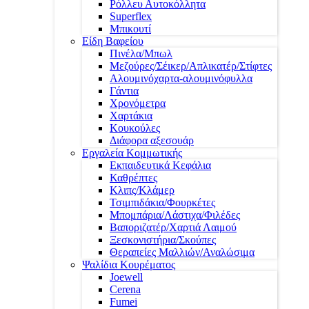
Ρόλλευ Αυτοκόλλητα
Superflex
Μπικουτί
Είδη Βαφείου
Πινέλα/Μπωλ
Μεζούρες/Σέικερ/Απλικατέρ/Στίφτες
Αλουμινόχαρτα-αλουμινόφυλλα
Γάντια
Χρονόμετρα
Χαρτάκια
Κουκούλες
Διάφορα αξεσουάρ
Εργαλεία Κομμωτικής
Εκπαιδευτικά Κεφάλια
Καθρέπτες
Κλιπς/Κλάμερ
Τσιμπιδάκια/Φουρκέτες
Μπομπάρια/Λάστιχα/Φιλέδες
Βαποριζατέρ/Χαρτιά Λαιμού
Ξεσκονιστήρια/Σκούπες
Θεραπείες Μαλλιών/Αναλώσιμα
Ψαλίδια Κουρέματος
Joewell
Cerena
Fumei