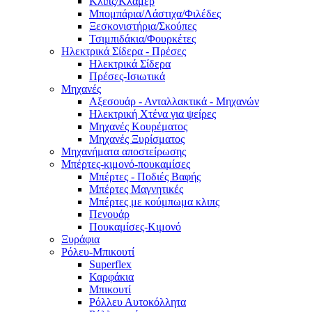
Κλιπς/Κλάμερ
Μπομπάρια/Λάστιχα/Φιλέδες
Ξεσκονιστήρια/Σκούπες
Τσιμπιδάκια/Φουρκέτες
Ηλεκτρικά Σίδερα - Πρέσες
Ηλεκτρικά Σίδερα
Πρέσες-Ισιωτικά
Μηχανές
Αξεσουάρ - Ανταλλακτικά - Μηχανών
Ηλεκτρική Χτένα για ψείρες
Μηχανές Κουρέματος
Μηχανές Ξυρίσματος
Μηχανήματα αποστείρωσης
Μπέρτες-κιμονό-πουκαμίσες
Μπέρτες - Ποδιές Βαφής
Μπέρτες Μαγνητικές
Μπέρτες με κούμπωμα κλιπς
Πενουάρ
Πουκαμίσες-Κιμονό
Ξυράφια
Ρόλευ-Μπικουτί
Superflex
Καρφάκια
Μπικουτί
Ρόλλευ Αυτοκόλλητα