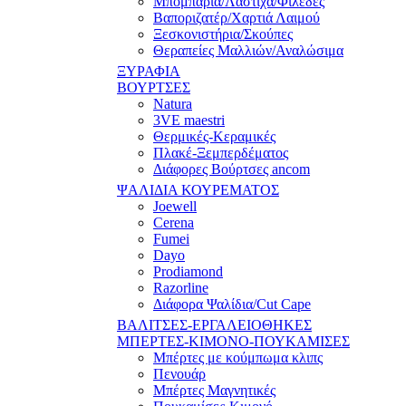
Μπομπάρια/Λάστιχα/Φιλέδες
Βαποριζατέρ/Χαρτιά Λαιμού
Ξεσκονιστήρια/Σκούπες
Θεραπείες Μαλλιών/Αναλώσιμα
ΞΥΡΑΦΙΑ
ΒΟΥΡΤΣΕΣ
Natura
3VE maestri
Θερμικές-Κεραμικές
Πλακέ-Ξεμπερδέματος
Διάφορες Βούρτσες ancom
ΨΑΛΙΔΙΑ ΚΟΥΡΕΜΑΤΟΣ
Joewell
Cerena
Fumei
Dayo
Prodiamond
Razorline
Διάφορα Ψαλίδια/Cut Cape
ΒΑΛΙΤΣΕΣ-ΕΡΓΑΛΕΙΟΘΗΚΕΣ
ΜΠΕΡΤΕΣ-ΚΙΜΟΝΟ-ΠΟΥΚΑΜΙΣΕΣ
Μπέρτες με κούμπωμα κλιπς
Πενουάρ
Μπέρτες Μαγνητικές