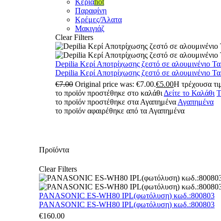
Κεριά
hot
Παραφίνη
Κρέμες/Άλατα
Μακιγιάζ
Clear Filters
Depilia Κερί Αποτρίχωσης ζεστό σε αλουμινένιο Τ
Depilia Κερί Αποτρίχωσης ζεστό σε αλουμινένιο Τ
€
7.00
Original price was: €7.00.
€
5.00
Η τρέχουσα τιμ
το προϊόν προστέθηκε στο καλάθι
Δείτε το Καλάθι
Τ
το προϊόν προστέθηκε στα Αγαπημένα
Αγαπημένα
το προϊόν αφαιρέθηκε από τα Αγαπημένα
Προϊόντα
Clear Filters
PANASONIC ES-WH80 IPL(φωτόλυση) κωδ.:800803
PANASONIC ES-WH80 IPL(φωτόλυση) κωδ.:800803
€
160.00