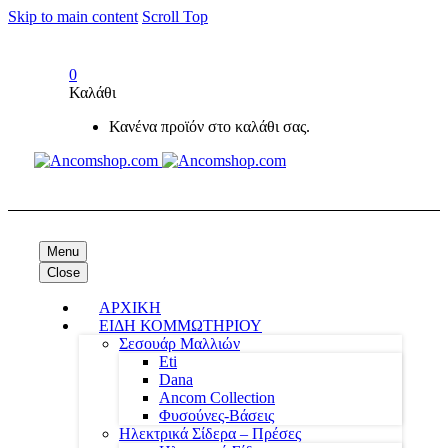
Skip to main content
Scroll Top
0
Καλάθι
Κανένα προϊόν στο καλάθι σας.
Menu
Close
ΑΡΧΙΚΗ
ΕΙΔΗ ΚΟΜΜΩΤΗΡΙΟΥ
Σεσουάρ Μαλλιών
Eti
Dana
Ancom Collection
Φυσούνες-Βάσεις
Ηλεκτρικά Σίδερα – Πρέσες