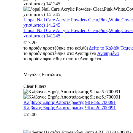
L’opal Nail Care Acrylic Powder- Clear,Pink,White,Cove
χτισίματος) 141245
L’opal Nail Care Acrylic Powder- Clear,Pink,White,Cove
χτισίματος) 141245
€
13.20
το προϊόν προστέθηκε στο καλάθι
Δείτε το Καλάθι
Ταμεί
το προϊόν προστέθηκε στα Αγαπημένα
Αγαπημένα
το προϊόν αφαιρέθηκε από τα Αγαπημένα
Μεγάλες Εκπτώσεις
Clear Filters
Κλίβανος Ξηρής Αποστείρωσης 9lt κωδ.:700091
Κλίβανος Ξηρής Αποστείρωσης 9lt κωδ.:700091
€
55.00