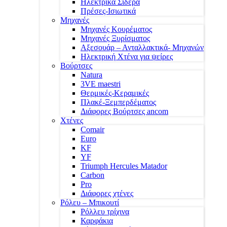
Ηλεκτρικά Σίδερα
Πρέσες-Ισιωτικά
Μηχανές
Μηχανές Κουρέματος
Μηχανές Ξυρίσματος
Αξεσουάρ – Ανταλλακτικά- Μηχανών
Ηλεκτρική Χτένα για ψείρες
Βούρτσες
Natura
3VE maestri
Θερμικές-Κεραμικές
Πλακέ-Ξεμπερδέματος
Διάφορες Βούρτσες ancom
Χτένες
Comair
Euro
KF
YF
Triumph Hercules Matador
Carbon
Pro
Διάφορες χτένες
Ρόλευ – Μπικουτί
Ρόλλευ τρίχινα
Καρφάκια