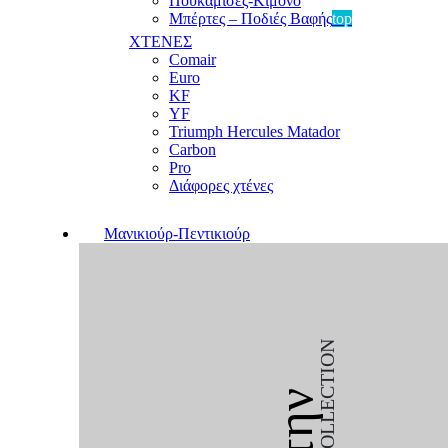
Πουκαμίσες-Κιμονό
Μπέρτες – Ποδιές Βαφής
top
ΧΤΕΝΕΣ
Comair
Euro
KF
YF
Triumph Hercules Matador
Carbon
Pro
Διάφορες χτένες
Μανικιούρ-Πεντικιούρ
COLLECTION