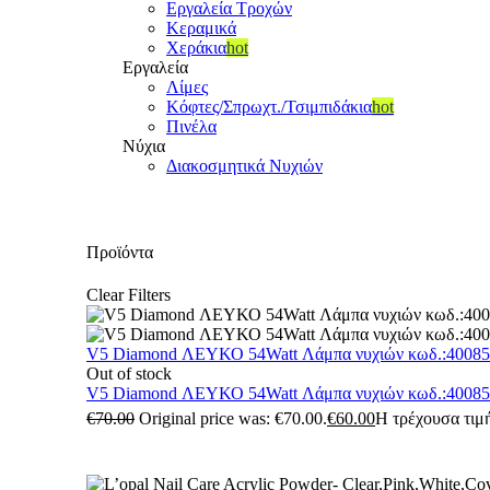
Εργαλεία Τροχών
Κεραμικά
Χεράκια
hot
Εργαλεία
Λίμες
Κόφτες/Σπρωχτ./Τσιμπιδάκια
hot
Πινέλα
Νύχια
Διακοσμητικά Νυχιών
Προϊόντα
Clear Filters
V5 Diamond ΛΕΥΚΟ 54Watt Λάμπα νυχιών κωδ.:4008
Out of stock
V5 Diamond ΛΕΥΚΟ 54Watt Λάμπα νυχιών κωδ.:4008
€
70.00
Original price was: €70.00.
€
60.00
Η τρέχουσα τιμή