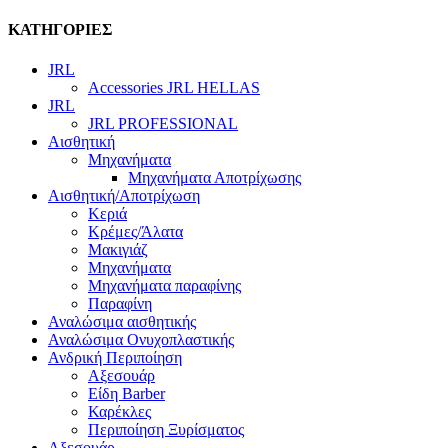
ΚΑΤΗΓΟΡΙΕΣ
JRL
Accessories JRL HELLAS
JRL
JRL PROFESSIONAL
Αισθητική
Μηχανήματα
Μηχανήματα Αποτρίχωσης
Αισθητική/Αποτρίχωση
Κεριά
Κρέμες/Άλατα
Μακιγιάζ
Μηχανήματα
Μηχανήματα παραφίνης
Παραφίνη
Αναλώσιμα αισθητικής
Αναλώσιμα Ονυχοπλαστικής
Ανδρική Περιποίηση
Αξεσουάρ
Είδη Barber
Καρέκλες
Περιποίηση Ξυρίσματος
Αξεσουάρ