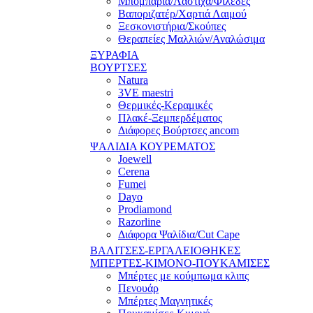
Μπομπάρια/Λάστιχα/Φιλέδες
Βαποριζατέρ/Χαρτιά Λαιμού
Ξεσκονιστήρια/Σκούπες
Θεραπείες Μαλλιών/Αναλώσιμα
ΞΥΡΑΦΙΑ
ΒΟΥΡΤΣΕΣ
Natura
3VE maestri
Θερμικές-Κεραμικές
Πλακέ-Ξεμπερδέματος
Διάφορες Βούρτσες ancom
ΨΑΛΙΔΙΑ ΚΟΥΡΕΜΑΤΟΣ
Joewell
Cerena
Fumei
Dayo
Prodiamond
Razorline
Διάφορα Ψαλίδια/Cut Cape
ΒΑΛΙΤΣΕΣ-ΕΡΓΑΛΕΙΟΘΗΚΕΣ
ΜΠΕΡΤΕΣ-ΚΙΜΟΝΟ-ΠΟΥΚΑΜΙΣΕΣ
Μπέρτες με κούμπωμα κλιπς
Πενουάρ
Μπέρτες Μαγνητικές