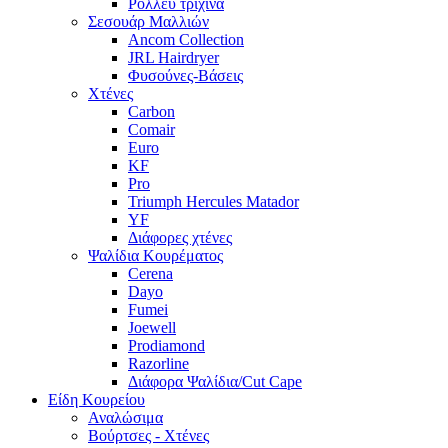
Ρόλλευ τρίχινα
Σεσουάρ Μαλλιών
Ancom Collection
JRL Hairdryer
Φυσούνες-Βάσεις
Χτένες
Carbon
Comair
Euro
KF
Pro
Triumph Hercules Matador
YF
Διάφορες χτένες
Ψαλίδια Κουρέματος
Cerena
Dayo
Fumei
Joewell
Prodiamond
Razorline
Διάφορα Ψαλίδια/Cut Cape
Είδη Κουρείου
Αναλώσιμα
Βούρτσες - Χτένες