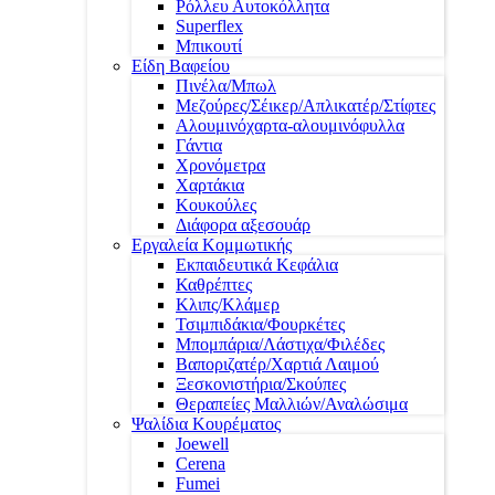
Ρόλλευ Αυτοκόλλητα
Superflex
Μπικουτί
Είδη Βαφείου
Πινέλα/Μπωλ
Μεζούρες/Σέικερ/Απλικατέρ/Στίφτες
Αλουμινόχαρτα-αλουμινόφυλλα
Γάντια
Χρονόμετρα
Χαρτάκια
Κουκούλες
Διάφορα αξεσουάρ
Εργαλεία Κομμωτικής
Εκπαιδευτικά Κεφάλια
Καθρέπτες
Κλιπς/Κλάμερ
Τσιμπιδάκια/Φουρκέτες
Μπομπάρια/Λάστιχα/Φιλέδες
Βαποριζατέρ/Χαρτιά Λαιμού
Ξεσκονιστήρια/Σκούπες
Θεραπείες Μαλλιών/Αναλώσιμα
Ψαλίδια Κουρέματος
Joewell
Cerena
Fumei