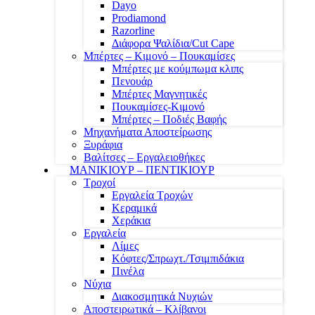
Dayo
Prodiamond
Razorline
Διάφορα Ψαλίδια/Cut Cape
Μπέρτες – Κιμονό – Πουκαμίσες
Μπέρτες με κούμπωμα κλιπς
Πενουάρ
Μπέρτες Μαγνητικές
Πουκαμίσες-Κιμονό
Μπέρτες – Ποδιές Βαφής
Μηχανήματα Αποστείρωσης
Ξυράφια
Βαλίτσες – Εργαλειοθήκες
ΜΑΝΙΚΙΟΥΡ – ΠΕΝΤΙΚΙΟΥΡ
Τροχοί
Εργαλεία Τροχών
Κεραμικά
Χεράκια
Εργαλεία
Λίμες
Κόφτες/Σπρωχτ./Τσιμπιδάκια
Πινέλα
Νύχια
Διακοσμητικά Νυχιών
Αποστειρωτικά – Κλίβανοι