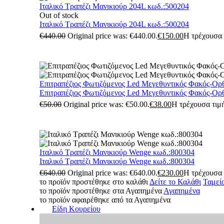
Ιταλικό Τραπέζι Μανικιούρ 204L κωδ.:500204
Out of stock
Ιταλικό Τραπέζι Μανικιούρ 204L κωδ.:500204
€
440.00
Original price was: €440.00.
€
150.00
Η τρέχουσα τ
Επιτραπέζιος Φωτιζόμενος Led Μεγεθυντικός Φακός-Ορ
Επιτραπέζιος Φωτιζόμενος Led Μεγεθυντικός Φακός-Ορ
€
50.00
Original price was: €50.00.
€
38.00
Η τρέχουσα τιμή
Ιταλικό Τραπέζι Μανικιούρ Wenge κωδ.:800304
Ιταλικό Τραπέζι Μανικιούρ Wenge κωδ.:800304
€
640.00
Original price was: €640.00.
€
230.00
Η τρέχουσα τ
το προϊόν προστέθηκε στο καλάθι
Δείτε το Καλάθι
Ταμεί
το προϊόν προστέθηκε στα Αγαπημένα
Αγαπημένα
το προϊόν αφαιρέθηκε από τα Αγαπημένα
Είδη Κουρείου