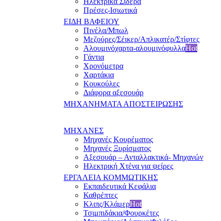
Ηλεκτρικά Σίδερα
Πρέσες-Ισιωτικά
ΕΙΔΗ ΒΑΦΕΙΟΥ
Πινέλα/Μπωλ
Μεζούρες/Σέικερ/Απλικατέρ/Στίφτες
Αλουμινόχαρτα-αλουμινόφυλλα
Hot
Γάντια
Χρονόμετρα
Χαρτάκια
Κουκούλες
Διάφορα αξεσουάρ
ΜΗΧΑΝΗΜΑΤΑ ΑΠΟΣΤΕΙΡΩΣΗΣ
ΜΗΧΑΝΕΣ
Μηχανές Κουρέματος
Μηχανές Ξυρίσματος
Αξεσουάρ – Ανταλλακτικά- Μηχανών
Ηλεκτρική Χτένα για ψείρες
ΕΡΓΑΛΕΙΑ ΚΟΜΜΩΤΙΚΗΣ
Εκπαιδευτικά Κεφάλια
Καθρέπτες
Κλιπς/Κλάμερ
Hot
Τσιμπιδάκια/Φουρκέτες