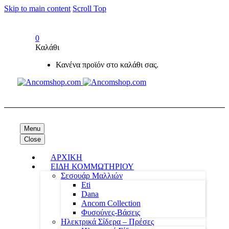
Skip to main content
Scroll Top
0
Καλάθι
Κανένα προϊόν στο καλάθι σας.
Menu
Close
ΑΡΧΙΚΗ
ΕΙΔΗ ΚΟΜΜΩΤΗΡΙΟΥ
Σεσουάρ Μαλλιών
Eti
Dana
Ancom Collection
Φυσούνες-Βάσεις
Ηλεκτρικά Σίδερα – Πρέσες