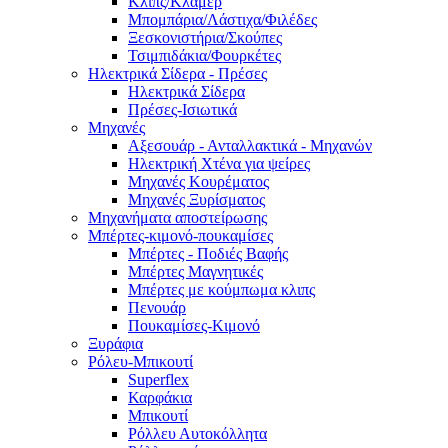
Κλιπς/Κλάμερ
Μπομπάρια/Λάστιχα/Φιλέδες
Ξεσκονιστήρια/Σκούπες
Τσιμπιδάκια/Φουρκέτες
Ηλεκτρικά Σίδερα - Πρέσες
Ηλεκτρικά Σίδερα
Πρέσες-Ισιωτικά
Μηχανές
Αξεσουάρ - Ανταλλακτικά - Μηχανών
Ηλεκτρική Χτένα για ψείρες
Μηχανές Κουρέματος
Μηχανές Ξυρίσματος
Μηχανήματα αποστείρωσης
Μπέρτες-κιμονό-πουκαμίσες
Μπέρτες - Ποδιές Βαφής
Μπέρτες Μαγνητικές
Μπέρτες με κούμπωμα κλιπς
Πενουάρ
Πουκαμίσες-Κιμονό
Ξυράφια
Ρόλευ-Μπικουτί
Superflex
Καρφάκια
Μπικουτί
Ρόλλευ Αυτοκόλλητα