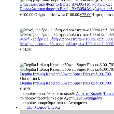
Επαγγελματικό Φορητό Βαπέρ BM3054 Μηχάνημα κωδ.
Επαγγελματικό Φορητό Βαπέρ BM3054 Μηχάνημα κωδ.
€
100.00
Original price was: €100.00.
€
75.00
Η τρέχουσα τι
Μονή κεριέρα με βάση για ρολέτες των 100ml κωδ.:800
Μονή κεριέρα με βάση για ρολέτες των 100ml κωδ.:800
€
14.50
Depilia Ιταλική Κεριέρα 50watt Super Plus κωδ.001703
Out of stock
Depilia Ιταλική Κεριέρα 50watt Super Plus κωδ.001703
€
18.50
το προϊόν προστέθηκε στο καλάθι
Δείτε το Καλάθι
Ταμεί
το προϊόν προστέθηκε στα Αγαπημένα
Αγαπημένα
το προϊόν αφαιρέθηκε από τα Αγαπημένα
Εξοπλισμός/΄Επιπλα