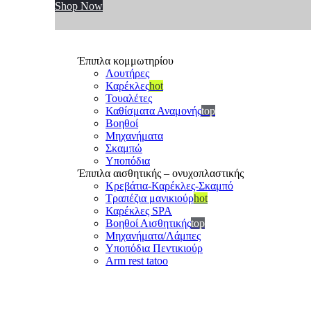
Shop Now
Έπιπλα κομμωτηρίου
Λουτήρες
Καρέκλες
hot
Τουαλέτες
Καθίσματα Αναμονής
top
Βοηθοί
Μηχανήματα
Σκαμπώ
Υποπόδια
Έπιπλα αισθητικής – ονυχοπλαστικής
Κρεβάτια-Καρέκλες-Σκαμπό
Τραπέζια μανικιούρ
hot
Καρέκλες SPA
Βοηθοί Αισθητικής
top
Μηχανήματα/Λάμπες
Υποπόδια Πεντικιούρ
Arm rest tatoo