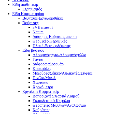
Είδη αισθητικής
Εξοπλισμός
Είδη Κομμωτηρίου
Βαλίτσες-Εργαλειοθήκες
Βούρτσες
3VE maestri
Natura
Διάφορες Βούρτσες ancom
Θερμικές-Κεραμικές
Πλακέ-Ξεμπερδέματος
Είδη βαφείου
Αλουμινόχαρτα-Αλουμινόφυλλα
Γάντια
Διάφορα αξεσουάρ
Κουκούλες
Μεζούρες/Σέικερ/Απλικατέρ/Στίφτες
Πινέλα/Μπωλ
Χαρτάκια
Χρονόμετρα
Εργαλεία Κομμωτικής
Βαποριζατέρ/Χαρτιά Λαιμού
Εκπαιδευτικά Κεφάλια
Θεραπείες Μαλλιών/Αναλώσιμα
Καθρέπτες