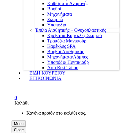
Καθίσματα Αναμονής
Βοηθοί
Μηχανήματα
Σκαμπώ
Υποπόδια
Έπιλα Αισθητικής – Ονυχοπλαστικής
Κρεβάτια-Καρέκλες-Σκαμπό
Τραπέζια Μανικιούρ
Καρέκλες SPA
Βοηθοί Αισθητικής
Μηχανήματα/Λάμπες
Υποπόδια Πεντικιούρ
Arm Rest Tattoo
ΕΙΔΗ ΚΟΥΡΕΙΟΥ
ΕΠΙΚΟΙΝΩΝΙΑ
0
Καλάθι
Κανένα προϊόν στο καλάθι σας.
Menu
Close