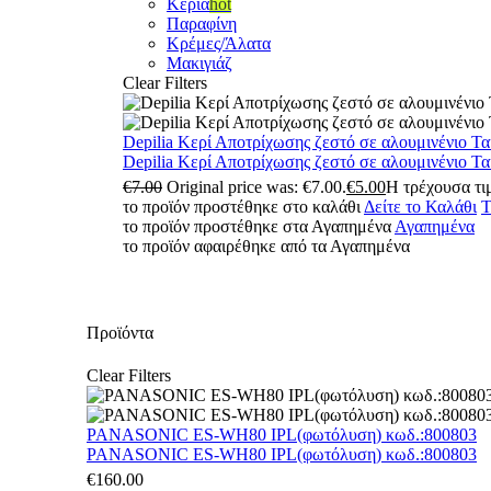
Κεριά
hot
Παραφίνη
Κρέμες/Άλατα
Μακιγιάζ
Clear Filters
Depilia Κερί Αποτρίχωσης ζεστό σε αλουμινένιο Τ
Depilia Κερί Αποτρίχωσης ζεστό σε αλουμινένιο Τ
€
7.00
Original price was: €7.00.
€
5.00
Η τρέχουσα τιμ
το προϊόν προστέθηκε στο καλάθι
Δείτε το Καλάθι
Τ
το προϊόν προστέθηκε στα Αγαπημένα
Αγαπημένα
το προϊόν αφαιρέθηκε από τα Αγαπημένα
Προϊόντα
Clear Filters
PANASONIC ES-WH80 IPL(φωτόλυση) κωδ.:800803
PANASONIC ES-WH80 IPL(φωτόλυση) κωδ.:800803
€
160.00