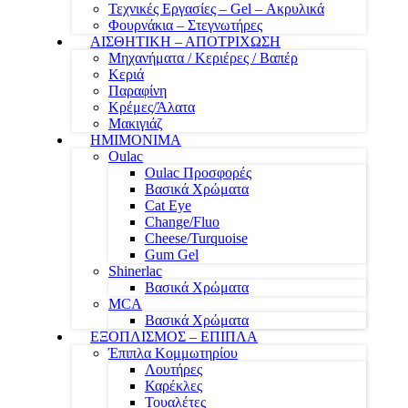
Τεχνικές Εργασίες – Gel – Ακρυλικά
Φουρνάκια – Στεγνωτήρες
ΑΙΣΘΗΤΙΚΗ – ΑΠΟΤΡΙΧΩΣΗ
Μηχανήματα / Κεριέρες / Βαπέρ
Κεριά
Παραφίνη
Κρέμες/Άλατα
Μακιγιάζ
ΗΜΙΜΟΝΙΜΑ
Oulac
Oulac Προσφορές
Βασικά Χρώματα
Cat Eye
Change/Fluo
Cheese/Turquoise
Gum Gel
Shinerlac
Βασικά Χρώματα
MCA
Βασικά Χρώματα
ΕΞΟΠΛΙΣΜΟΣ – ΕΠΙΠΛΑ
Έπιπλα Κομμωτηρίου
Λουτήρες
Καρέκλες
Τουαλέτες