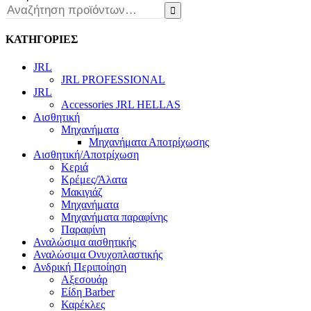

ΚΑΤΗΓΟΡΙΕΣ
JRL
JRL PROFESSIONAL
JRL
Accessories JRL HELLAS
Αισθητική
Μηχανήματα
Μηχανήματα Αποτρίχωσης
Αισθητική/Αποτρίχωση
Κεριά
Κρέμες/Άλατα
Μακιγιάζ
Μηχανήματα
Μηχανήματα παραφίνης
Παραφίνη
Αναλώσιμα αισθητικής
Αναλώσιμα Ονυχοπλαστικής
Ανδρική Περιποίηση
Αξεσουάρ
Είδη Barber
Καρέκλες