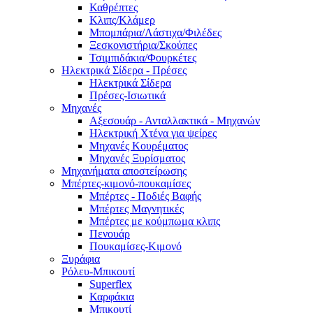
Καθρέπτες
Κλιπς/Κλάμερ
Μπομπάρια/Λάστιχα/Φιλέδες
Ξεσκονιστήρια/Σκούπες
Τσιμπιδάκια/Φουρκέτες
Ηλεκτρικά Σίδερα - Πρέσες
Ηλεκτρικά Σίδερα
Πρέσες-Ισιωτικά
Μηχανές
Αξεσουάρ - Ανταλλακτικά - Μηχανών
Ηλεκτρική Χτένα για ψείρες
Μηχανές Κουρέματος
Μηχανές Ξυρίσματος
Μηχανήματα αποστείρωσης
Μπέρτες-κιμονό-πουκαμίσες
Μπέρτες - Ποδιές Βαφής
Μπέρτες Μαγνητικές
Μπέρτες με κούμπωμα κλιπς
Πενουάρ
Πουκαμίσες-Κιμονό
Ξυράφια
Ρόλευ-Μπικουτί
Superflex
Καρφάκια
Μπικουτί