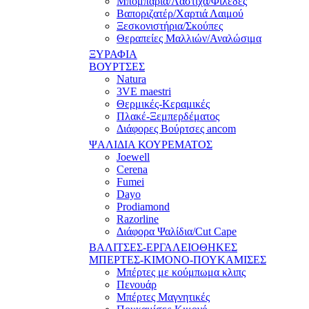
Μπομπάρια/Λάστιχα/Φιλέδες
Βαποριζατέρ/Χαρτιά Λαιμού
Ξεσκονιστήρια/Σκούπες
Θεραπείες Μαλλιών/Αναλώσιμα
ΞΥΡΑΦΙΑ
ΒΟΥΡΤΣΕΣ
Natura
3VE maestri
Θερμικές-Κεραμικές
Πλακέ-Ξεμπερδέματος
Διάφορες Βούρτσες ancom
ΨΑΛΙΔΙΑ ΚΟΥΡΕΜΑΤΟΣ
Joewell
Cerena
Fumei
Dayo
Prodiamond
Razorline
Διάφορα Ψαλίδια/Cut Cape
ΒΑΛΙΤΣΕΣ-ΕΡΓΑΛΕΙΟΘΗΚΕΣ
ΜΠΕΡΤΕΣ-ΚΙΜΟΝΟ-ΠΟΥΚΑΜΙΣΕΣ
Μπέρτες με κούμπωμα κλιπς
Πενουάρ
Μπέρτες Μαγνητικές