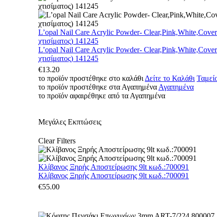
L’opal Nail Care Acrylic Powder- Clear,Pink,White,Cove
χτισίματος) 141245
L’opal Nail Care Acrylic Powder- Clear,Pink,White,Cove
χτισίματος) 141245
€
13.20
το προϊόν προστέθηκε στο καλάθι
Δείτε το Καλάθι
Ταμεί
το προϊόν προστέθηκε στα Αγαπημένα
Αγαπημένα
το προϊόν αφαιρέθηκε από τα Αγαπημένα
Μεγάλες Εκπτώσεις
Clear Filters
Κλίβανος Ξηρής Αποστείρωσης 9lt κωδ.:700091
Κλίβανος Ξηρής Αποστείρωσης 9lt κωδ.:700091
€
55.00