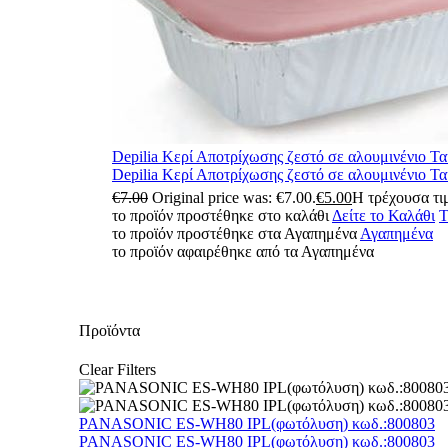
Depilia Κερί Αποτρίχωσης ζεστό σε αλουμινένιο Τ
Depilia Κερί Αποτρίχωσης ζεστό σε αλουμινένιο Τ
€
7.00
Original price was: €7.00.
€
5.00
Η τρέχουσα τιμ
το προϊόν προστέθηκε στο καλάθι
Δείτε το Καλάθι
Τ
το προϊόν προστέθηκε στα Αγαπημένα
Αγαπημένα
το προϊόν αφαιρέθηκε από τα Αγαπημένα
Προϊόντα
Clear Filters
PANASONIC ES-WH80 IPL(φωτόλυση) κωδ.:800803
PANASONIC ES-WH80 IPL(φωτόλυση) κωδ.:800803