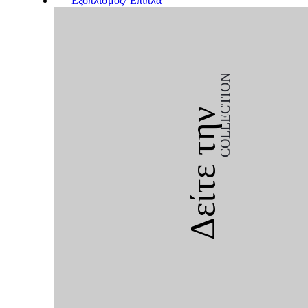
Εξοπλισμός/΄Επιπλα
COLLECTION
Δείτε την