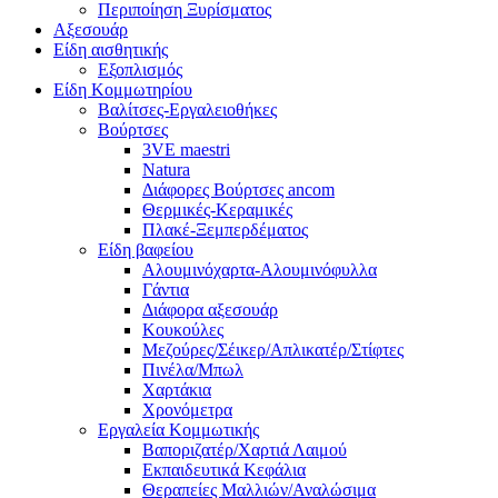
Περιποίηση Ξυρίσματος
Αξεσουάρ
Είδη αισθητικής
Εξοπλισμός
Είδη Κομμωτηρίου
Βαλίτσες-Εργαλειοθήκες
Βούρτσες
3VE maestri
Natura
Διάφορες Βούρτσες ancom
Θερμικές-Κεραμικές
Πλακέ-Ξεμπερδέματος
Είδη βαφείου
Αλουμινόχαρτα-Αλουμινόφυλλα
Γάντια
Διάφορα αξεσουάρ
Κουκούλες
Μεζούρες/Σέικερ/Απλικατέρ/Στίφτες
Πινέλα/Μπωλ
Χαρτάκια
Χρονόμετρα
Εργαλεία Κομμωτικής
Βαποριζατέρ/Χαρτιά Λαιμού
Εκπαιδευτικά Κεφάλια
Θεραπείες Μαλλιών/Αναλώσιμα