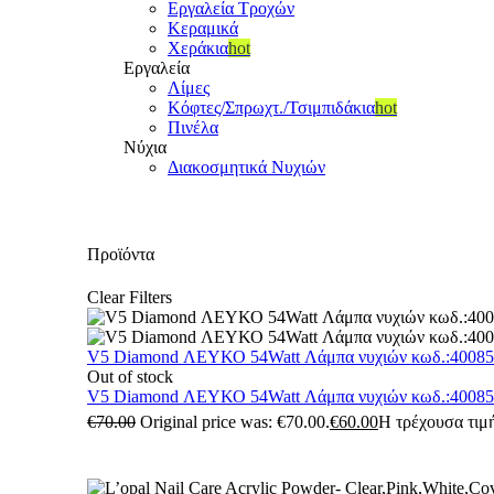
Εργαλεία Τροχών
Κεραμικά
Χεράκια
hot
Εργαλεία
Λίμες
Κόφτες/Σπρωχτ./Τσιμπιδάκια
hot
Πινέλα
Νύχια
Διακοσμητικά Νυχιών
Προϊόντα
Clear Filters
V5 Diamond ΛΕΥΚΟ 54Watt Λάμπα νυχιών κωδ.:4008
Out of stock
V5 Diamond ΛΕΥΚΟ 54Watt Λάμπα νυχιών κωδ.:4008
€
70.00
Original price was: €70.00.
€
60.00
Η τρέχουσα τιμή