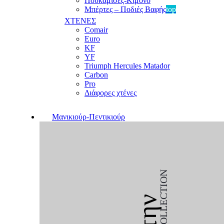
Πουκαμίσες-Κιμονό
Μπέρτες – Ποδιές Βαφής
top
ΧΤΕΝΕΣ
Comair
Euro
KF
YF
Triumph Hercules Matador
Carbon
Pro
Διάφορες χτένες
Μανικιούρ-Πεντικιούρ
COLLECTION