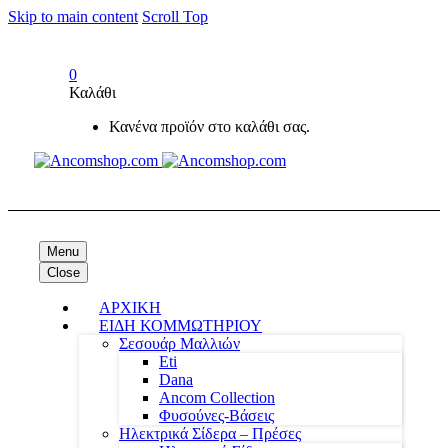
Skip to main content
Scroll Top
0
Καλάθι
Κανένα προϊόν στο καλάθι σας.
Menu
Close
ΑΡΧΙΚΗ
ΕΙΔΗ ΚΟΜΜΩΤΗΡΙΟΥ
Σεσουάρ Μαλλιών
Eti
Dana
Ancom Collection
Φυσούνες-Βάσεις
Ηλεκτρικά Σίδερα – Πρέσες