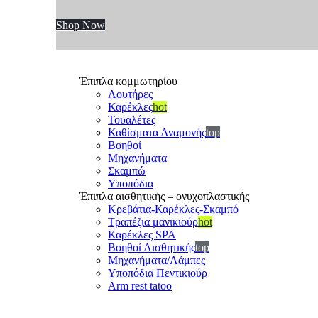
Shop Now
Έπιπλα κομμωτηρίου
Λουτήρες
Καρέκλες
hot
Τουαλέτες
Καθίσματα Αναμονής
top
Βοηθοί
Μηχανήματα
Σκαμπώ
Υποπόδια
Έπιπλα αισθητικής – ονυχοπλαστικής
Κρεβάτια-Καρέκλες-Σκαμπό
Τραπέζια μανικιούρ
hot
Καρέκλες SPA
Βοηθοί Αισθητικής
top
Μηχανήματα/Λάμπες
Υποπόδια Πεντικιούρ
Arm rest tatoo