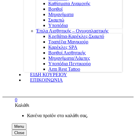
Καθίσματα Αναμονής
Βοηθοί
Μηχανήματα
Σκαμπώ
Υποπόδια
Έπιλα Αισθητικής – Ονυχοπλαστικής
Κρεβάτια-Καρέκλες-Σκαμπό
Τραπέζια Μανικιούρ
Καρέκλες SPA
Βοηθοί Αισθητικής
Μηχανήματα/Λάμπες
Υποπόδια Πεντικιούρ
Arm Rest Tattoo
ΕΙΔΗ ΚΟΥΡΕΙΟΥ
ΕΠΙΚΟΙΝΩΝΙΑ
0
Καλάθι
Κανένα προϊόν στο καλάθι σας.
Menu
Close