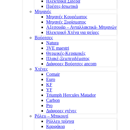
Ηλεκτρικά Σίδερα
Πρέσες-Ισιωτικά
Μηχανές
Μηχανές Κουρέματος
Μηχανές Ξυρίσματος
Αξεσουάρ – Ανταλλακτικά- Μηχανών
Ηλεκτρική Χτένα για ψείρες
Βούρτσες
Natura
3VE maestri
Θερμικές-Κεραμικές
Πλακέ-Ξεμπερδέματος
Διάφορες Βούρτσες ancom
Χτένες
Comair
Euro
KF
YF
Triumph Hercules Matador
Carbon
Pro
Διάφορες χτένες
Ρόλευ – Μπικουτί
Ρόλλευ τρίχινα
Καρφάκια