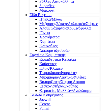
Ρόλλευ Αυτοκόλλητα
Superflex
Μπικουτί
Είδη Βαφείου
Πινέλα/Μπωλ
Μεζούρες/Σέικερ/Απλικατέρ/Στίφτες
Αλουμινόχαρτα-αλουμινόφυλλα
Γάντια
Χρονόμετρα
Χαρτάκια
Κουκούλες
Διάφορα αξεσουάρ
Εργαλεία Κομμωτικής
Εκπαιδευτικά Κεφάλια
Καθρέπτες
Κλιπς/Κλάμερ
Τσιμπιδάκια/Φουρκέτες
Μπομπάρια/Λάστιχα/Φιλέδες
Βαποριζατέρ/Χαρτιά Λαιμού
Ξεσκονιστήρια/Σκούπες
Θεραπείες Μαλλιών/Αναλώσιμα
Ψαλίδια Κουρέματος
Joewell
Cerena
Fumei