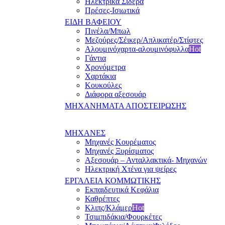
Ηλεκτρικά Σίδερα
Πρέσες-Ισιωτικά
ΕΙΔΗ ΒΑΦΕΙΟΥ
Πινέλα/Μπωλ
Μεζούρες/Σέικερ/Απλικατέρ/Στίφτες
Αλουμινόχαρτα-αλουμινόφυλλα
Hot
Γάντια
Χρονόμετρα
Χαρτάκια
Κουκούλες
Διάφορα αξεσουάρ
ΜΗΧΑΝΗΜΑΤΑ ΑΠΟΣΤΕΙΡΩΣΗΣ
ΜΗΧΑΝΕΣ
Μηχανές Κουρέματος
Μηχανές Ξυρίσματος
Αξεσουάρ – Ανταλλακτικά- Μηχανών
Ηλεκτρική Χτένα για ψείρες
ΕΡΓΑΛΕΙΑ ΚΟΜΜΩΤΙΚΗΣ
Εκπαιδευτικά Κεφάλια
Καθρέπτες
Κλιπς/Κλάμερ
Hot
Τσιμπιδάκια/Φουρκέτες