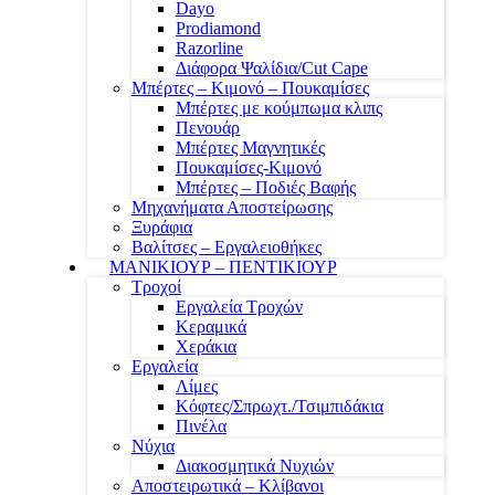
Dayo
Prodiamond
Razorline
Διάφορα Ψαλίδια/Cut Cape
Μπέρτες – Κιμονό – Πουκαμίσες
Μπέρτες με κούμπωμα κλιπς
Πενουάρ
Μπέρτες Μαγνητικές
Πουκαμίσες-Κιμονό
Μπέρτες – Ποδιές Βαφής
Μηχανήματα Αποστείρωσης
Ξυράφια
Βαλίτσες – Εργαλειοθήκες
ΜΑΝΙΚΙΟΥΡ – ΠΕΝΤΙΚΙΟΥΡ
Τροχοί
Εργαλεία Τροχών
Κεραμικά
Χεράκια
Εργαλεία
Λίμες
Κόφτες/Σπρωχτ./Τσιμπιδάκια
Πινέλα
Νύχια
Διακοσμητικά Νυχιών
Αποστειρωτικά – Κλίβανοι