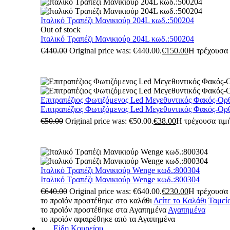
Ιταλικό Τραπέζι Μανικιούρ 204L κωδ.:500204
Out of stock
Ιταλικό Τραπέζι Μανικιούρ 204L κωδ.:500204
€
440.00
Original price was: €440.00.
€
150.00
Η τρέχουσα τ
Επιτραπέζιος Φωτιζόμενος Led Μεγεθυντικός Φακός-Ορ
Επιτραπέζιος Φωτιζόμενος Led Μεγεθυντικός Φακός-Ορ
€
50.00
Original price was: €50.00.
€
38.00
Η τρέχουσα τιμή
Ιταλικό Τραπέζι Μανικιούρ Wenge κωδ.:800304
Ιταλικό Τραπέζι Μανικιούρ Wenge κωδ.:800304
€
640.00
Original price was: €640.00.
€
230.00
Η τρέχουσα τ
το προϊόν προστέθηκε στο καλάθι
Δείτε το Καλάθι
Ταμεί
το προϊόν προστέθηκε στα Αγαπημένα
Αγαπημένα
το προϊόν αφαιρέθηκε από τα Αγαπημένα
Είδη Κουρείου