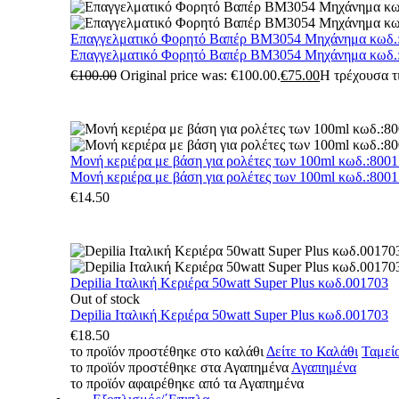
Επαγγελματικό Φορητό Βαπέρ BM3054 Μηχάνημα κωδ.
Επαγγελματικό Φορητό Βαπέρ BM3054 Μηχάνημα κωδ.
€
100.00
Original price was: €100.00.
€
75.00
Η τρέχουσα τι
Μονή κεριέρα με βάση για ρολέτες των 100ml κωδ.:800
Μονή κεριέρα με βάση για ρολέτες των 100ml κωδ.:800
€
14.50
Depilia Ιταλική Κεριέρα 50watt Super Plus κωδ.001703
Out of stock
Depilia Ιταλική Κεριέρα 50watt Super Plus κωδ.001703
€
18.50
το προϊόν προστέθηκε στο καλάθι
Δείτε το Καλάθι
Ταμεί
το προϊόν προστέθηκε στα Αγαπημένα
Αγαπημένα
το προϊόν αφαιρέθηκε από τα Αγαπημένα