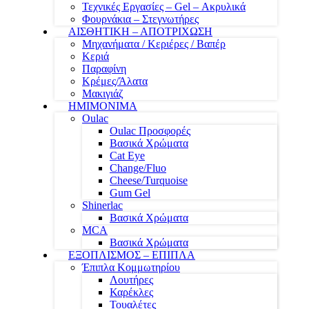
Τεχνικές Εργασίες – Gel – Ακρυλικά
Φουρνάκια – Στεγνωτήρες
ΑΙΣΘΗΤΙΚΗ – ΑΠΟΤΡΙΧΩΣΗ
Μηχανήματα / Κεριέρες / Βαπέρ
Κεριά
Παραφίνη
Κρέμες/Άλατα
Μακιγιάζ
ΗΜΙΜΟΝΙΜΑ
Oulac
Oulac Προσφορές
Βασικά Χρώματα
Cat Eye
Change/Fluo
Cheese/Turquoise
Gum Gel
Shinerlac
Βασικά Χρώματα
MCA
Βασικά Χρώματα
ΕΞΟΠΛΙΣΜΟΣ – ΕΠΙΠΛΑ
Έπιπλα Κομμωτηρίου
Λουτήρες
Καρέκλες
Τουαλέτες