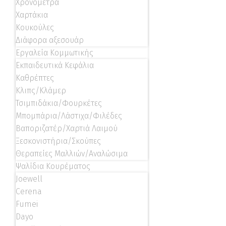
Χρονόμετρα
Χαρτάκια
Κουκούλες
Διάφορα αξεσουάρ
Εργαλεία Κομμωτικής
Εκπαιδευτικά Κεφάλια
Καθρέπτες
Κλιπς/Κλάμερ
Τσιμπιδάκια/Φουρκέτες
Μπομπάρια/Λάστιχα/Φιλέδες
Βαποριζατέρ/Χαρτιά Λαιμού
Ξεσκονιστήρια/Σκούπες
Θεραπείες Μαλλιών/Αναλώσιμα
Ψαλίδια Κουρέματος
Joewell
Cerena
Fumei
Dayo