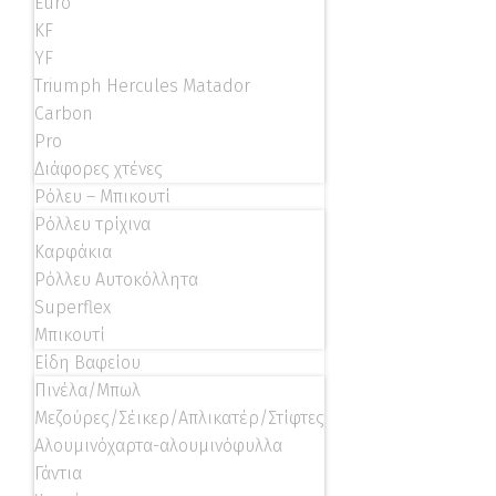
Euro
KF
YF
Triumph Hercules Matador
Carbon
Pro
Διάφορες χτένες
Ρόλευ – Μπικουτί
Ρόλλευ τρίχινα
Καρφάκια
Ρόλλευ Αυτοκόλλητα
Superflex
Μπικουτί
Είδη Βαφείου
Πινέλα/Μπωλ
Μεζούρες/Σέικερ/Απλικατέρ/Στίφτες
Αλουμινόχαρτα-αλουμινόφυλλα
Γάντια