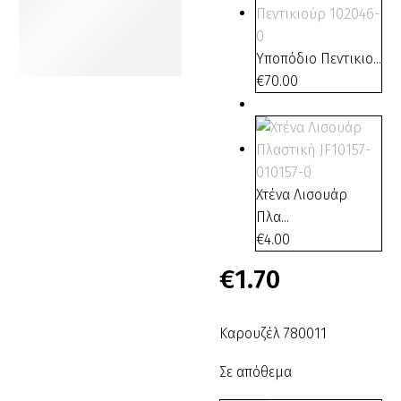
Υποπόδιο Πεντικιο...
€
70.00
Χτένα Λισουάρ
Πλα...
€
4.00
€
1.70
Καρουζέλ 780011
Σε απόθεμα