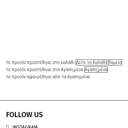
Κόφτες/Σπρωχτ./
Τσιμπιδάκια
Εργαλείο
Σπρωχτηράκι
Μανικιούρ art
401 1264/401
101264
€
3.80
το προϊόν προστέθηκε στο καλάθι
Δείτε το Καλάθι
Ταμείο
το προϊόν προστέθηκε στα Αγαπημένα
Αγαπημένα
το προϊόν αφαιρέθηκε από τα Αγαπημένα
FOLLOW
US
INSTAGRAM
