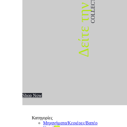
COLLECTION
Δείτε την
Shop Now
Κατηγορίες
Μηχανήματα/Κεριέρες/Βαπέρ