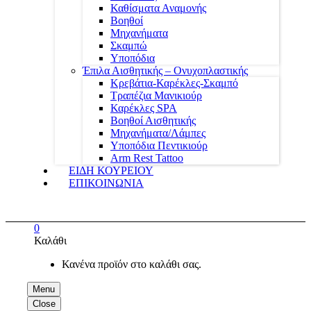
Καθίσματα Αναμονής
Βοηθοί
Μηχανήματα
Σκαμπώ
Υποπόδια
Έπιλα Αισθητικής – Ονυχοπλαστικής
Κρεβάτια-Καρέκλες-Σκαμπό
Τραπέζια Μανικιούρ
Καρέκλες SPA
Βοηθοί Αισθητικής
Μηχανήματα/Λάμπες
Υποπόδια Πεντικιούρ
Arm Rest Tattoo
ΕΙΔΗ ΚΟΥΡΕΙΟΥ
ΕΠΙΚΟΙΝΩΝΙΑ
0
Καλάθι
Κανένα προϊόν στο καλάθι σας.
Menu
Close