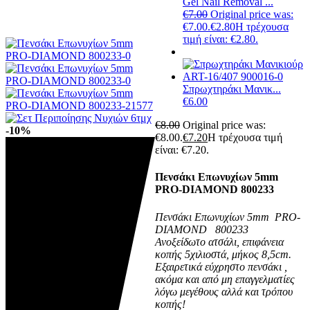
Gel Nail Removal ...
€
7.00
Original price was:
€7.00.
€
2.80
Η τρέχουσα
τιμή είναι: €2.80.
Σπρωχτηράκι Μανικ...
€
6.00
€
8.00
Original price was:
-10%
€8.00.
€
7.20
Η τρέχουσα τιμή
είναι: €7.20.
Πενσάκι Επωνυχίων 5mm
PRO-DIAMOND 800233
Πενσάκι Επωνυχίων 5mm PRO-
DIAMOND 800233
Ανοξείδωτο ατσάλι, επιφάνεια
κοπής 5χιλιοστά, μήκος 8,5cm.
Εξαιρετικά εύχρηστο πενσάκι ,
ακόμα και από μη επαγγελματίες
λόγω μεγέθους αλλά και τρόπου
κοπής!