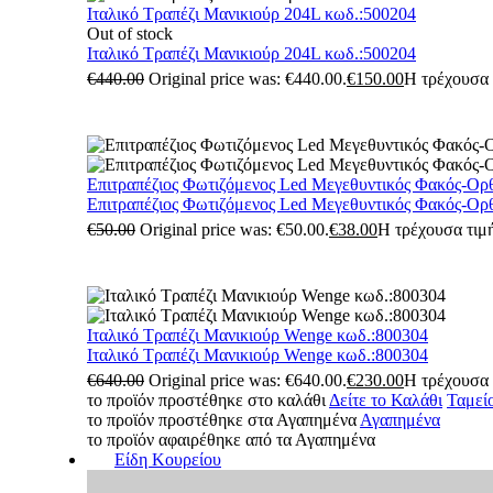
Ιταλικό Τραπέζι Μανικιούρ 204L κωδ.:500204
Out of stock
Ιταλικό Τραπέζι Μανικιούρ 204L κωδ.:500204
€
440.00
Original price was: €440.00.
€
150.00
Η τρέχουσα τ
Επιτραπέζιος Φωτιζόμενος Led Μεγεθυντικός Φακός-Ορ
Επιτραπέζιος Φωτιζόμενος Led Μεγεθυντικός Φακός-Ορ
€
50.00
Original price was: €50.00.
€
38.00
Η τρέχουσα τιμή
Ιταλικό Τραπέζι Μανικιούρ Wenge κωδ.:800304
Ιταλικό Τραπέζι Μανικιούρ Wenge κωδ.:800304
€
640.00
Original price was: €640.00.
€
230.00
Η τρέχουσα τ
το προϊόν προστέθηκε στο καλάθι
Δείτε το Καλάθι
Ταμεί
το προϊόν προστέθηκε στα Αγαπημένα
Αγαπημένα
το προϊόν αφαιρέθηκε από τα Αγαπημένα
Είδη Κουρείου