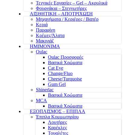
Τεχνικές Εργασίες – Gel – Ακρυλικά
Φουρνάκια – Στεγνωτήρες
ΑΙΣΘΗΤΙΚΗ – ΑΠΟΤΡΙΧΩΣΗ
Μηχανήματα / Κεριέρες / Βαπέρ
Κεριά
Παραφίνη
Κρέμες/Άλατα
Μακιγιάζ
ΗΜΙΜΟΝΙΜΑ
Oulac
Oulac Προσφορές
Βασικά Χρώματα
Cat Eye
Change/Fluo
Cheese/Turquoise
Gum Gel
Shinerlac
Βασικά Χρώματα
MCA
Βασικά Χρώματα
ΕΞΟΠΛΙΣΜΟΣ – ΕΠΙΠΛΑ
Έπιπλα Κομμωτηρίου
Λουτήρες
Καρέκλες
Τουαλέτες