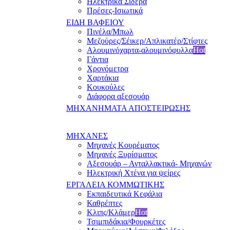
Ηλεκτρικά Σίδερα
Πρέσες-Ισιωτικά
ΕΙΔΗ ΒΑΦΕΙΟΥ
Πινέλα/Μπωλ
Μεζούρες/Σέικερ/Απλικατέρ/Στίφτες
Αλουμινόχαρτα-αλουμινόφυλλα
Hot
Γάντια
Χρονόμετρα
Χαρτάκια
Κουκούλες
Διάφορα αξεσουάρ
ΜΗΧΑΝΗΜΑΤΑ ΑΠΟΣΤΕΙΡΩΣΗΣ
ΜΗΧΑΝΕΣ
Μηχανές Κουρέματος
Μηχανές Ξυρίσματος
Αξεσουάρ – Ανταλλακτικά- Μηχανών
Ηλεκτρική Χτένα για ψείρες
ΕΡΓΑΛΕΙΑ ΚΟΜΜΩΤΙΚΗΣ
Εκπαιδευτικά Κεφάλια
Καθρέπτες
Κλιπς/Κλάμερ
Hot
Τσιμπιδάκια/Φουρκέτες