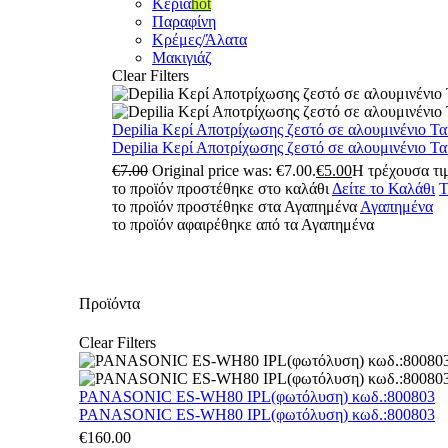
Κεριά
hot
Παραφίνη
Κρέμες/Άλατα
Μακιγιάζ
Clear Filters
Depilia Κερί Αποτρίχωσης ζεστό σε αλουμινένιο Τ
Depilia Κερί Αποτρίχωσης ζεστό σε αλουμινένιο Τ
€
7.00
Original price was: €7.00.
€
5.00
Η τρέχουσα τιμ
το προϊόν προστέθηκε στο καλάθι
Δείτε το Καλάθι
Τ
το προϊόν προστέθηκε στα Αγαπημένα
Αγαπημένα
το προϊόν αφαιρέθηκε από τα Αγαπημένα
Προϊόντα
Clear Filters
PANASONIC ES-WH80 IPL(φωτόλυση) κωδ.:800803
PANASONIC ES-WH80 IPL(φωτόλυση) κωδ.:800803
€
160.00