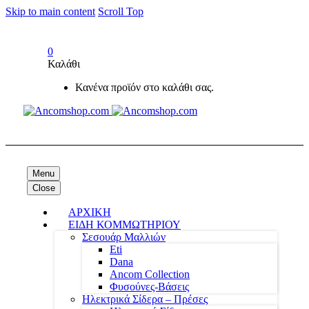
Skip to main content
Scroll Top
0
Καλάθι
Κανένα προϊόν στο καλάθι σας.
Menu
Close
ΑΡΧΙΚΗ
ΕΙΔΗ ΚΟΜΜΩΤΗΡΙΟΥ
Σεσουάρ Μαλλιών
Eti
Dana
Ancom Collection
Φυσούνες-Βάσεις
Ηλεκτρικά Σίδερα – Πρέσες