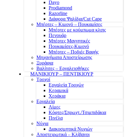
Dayo
Prodiamond
Razorline
Διάφορα Ψαλίδια/Cut Cape
Μπέρτες – Κιμονό – Πουκαμίσες
Μπέρτες με κούμπωμα κλιπς
Πενουάρ
Μπέρτες Μαγνητικές
Πουκαμίσες-Κιμονό
Μπέρτες – Ποδιές Βαφής
Μηχανήματα Αποστείρωσης
Ξυράφια
Βαλίτσες – Εργαλειοθήκες
ΜΑΝΙΚΙΟΥΡ – ΠΕΝΤΙΚΙΟΥΡ
Τροχοί
Εργαλεία Τροχών
Κεραμικά
Χεράκια
Εργαλεία
Λίμες
Κόφτες/Σπρωχτ./Τσιμπιδάκια
Πινέλα
Νύχια
Διακοσμητικά Νυχιών
Αποστειρωτικά – Κλίβανοι