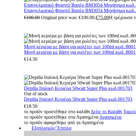
Επαγγελματικό Φορητό Βαπέρ BM3054 Μηχάνημα κωδ.
Επαγγελματικό Φορητό Βαπέρ BM3054 Μηχάνημα κωδ.
€
100.00
Original price was: €100.00.
€
75.00
Η τρέχουσα τι
Μονή κεριέρα με βάση για ρολέτες των 100ml κωδ.:800
Μονή κεριέρα με βάση για ρολέτες των 100ml κωδ.:800
€
14.50
Depilia Ιταλική Κεριέρα 50watt Super Plus κωδ.001703
Out of stock
Depilia Ιταλική Κεριέρα 50watt Super Plus κωδ.001703
€
18.50
το προϊόν προστέθηκε στο καλάθι
Δείτε το Καλάθι
Ταμεί
το προϊόν προστέθηκε στα Αγαπημένα
Αγαπημένα
το προϊόν αφαιρέθηκε από τα Αγαπημένα
Εξοπλισμός/΄Επιπλα