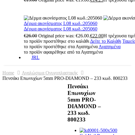
Δέρμα ακονίσματος L08 κωδ.:205060
Δέρμα ακονίσματος L08 κωδ.:205060
€
26.00
Original price was: €26.00.
€
22.00
Η τρέχουσα τιμή
το προϊόν προστέθηκε στο καλάθι
Δείτε το Καλάθι
Ταμεί
το προϊόν προστέθηκε στα Αγαπημένα
Αγαπημένα
το προϊόν αφαιρέθηκε από τα Αγαπημένα
JRL
Home
Αναλώσιμα Ονυχοπλαστικής
Πενσάκι Επωνυχίων 5mm PRO-DIAMOND – 233 κωδ. 800233
Πενσάκι
Επωνυχίων
5mm PRO-
DIAMOND –
233 κωδ.
800233