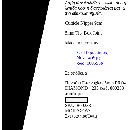
Λαβή σαν ψαλιδάκι , αλλά κάθετη
λεπίδα κόφτη διαχειρίζεται και τα
πιο δύσκολα σημεία.
Cutticle Nipper 9cm
5mm Tip, Box Joint
Made in Germany
Σετ Περιποίησης
Νυχιών 6τμχ
κωδ.:000555b
Σε απόθεμα
Πενσάκι Επωνυχίων 5mm PRO-
DIAMOND - 233 κωδ. 800233
ποσότητα
Στο καλάθι
SKU:
800233
ΜΟΙΡΑΣΟΥ:
Σχετικά προϊόντα