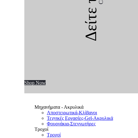
Δείτε την
Shop Now
Μηχανήματα - Ακρυλικά
Αποστειρωτικά-Κλίβανοι
Τεχνικές Εργασίες-Gel-Ακρυλικά
Φουρνάκια-Στεγνωτήρες
Τροχοί
Τροχοί