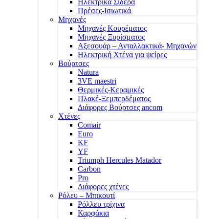
Ηλεκτρικά Σίδερα
Πρέσες-Ισιωτικά
Μηχανές
Μηχανές Κουρέματος
Μηχανές Ξυρίσματος
Αξεσουάρ – Ανταλλακτικά- Μηχανών
Ηλεκτρική Χτένα για ψείρες
Βούρτσες
Natura
3VE maestri
Θερμικές-Κεραμικές
Πλακέ-Ξεμπερδέματος
Διάφορες Βούρτσες ancom
Χτένες
Comair
Euro
KF
YF
Triumph Hercules Matador
Carbon
Pro
Διάφορες χτένες
Ρόλευ – Μπικουτί
Ρόλλευ τρίχινα
Καρφάκια