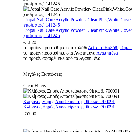
L’opal Nail Care Acrylic Powder- Clear,Pink,White,Cove
χτισίματος) 141245
L’opal Nail Care Acrylic Powder- Clear,Pink,White,Cove
χτισίματος) 141245
€
13.20
το προϊόν προστέθηκε στο καλάθι
Δείτε το Καλάθι
Ταμεί
το προϊόν προστέθηκε στα Αγαπημένα
Αγαπημένα
το προϊόν αφαιρέθηκε από τα Αγαπημένα
Μεγάλες Εκπτώσεις
Clear Filters
Κλίβανος Ξηρής Αποστείρωσης 9lt κωδ.:700091
Κλίβανος Ξηρής Αποστείρωσης 9lt κωδ.:700091
€
55.00