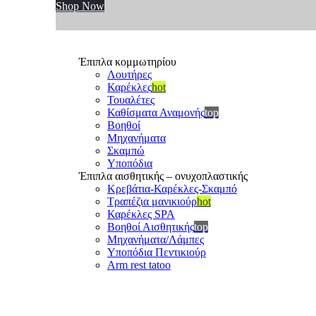
Shop Now
Έπιπλα κομμωτηρίου
Λουτήρες
Καρέκλες
hot
Τουαλέτες
Καθίσματα Αναμονής
top
Βοηθοί
Μηχανήματα
Σκαμπώ
Υποπόδια
Έπιπλα αισθητικής – ονυχοπλαστικής
Κρεβάτια-Καρέκλες-Σκαμπό
Τραπέζια μανικιούρ
hot
Καρέκλες SPA
Βοηθοί Αισθητικής
top
Μηχανήματα/Λάμπες
Υποπόδια Πεντικιούρ
Arm rest tatoo