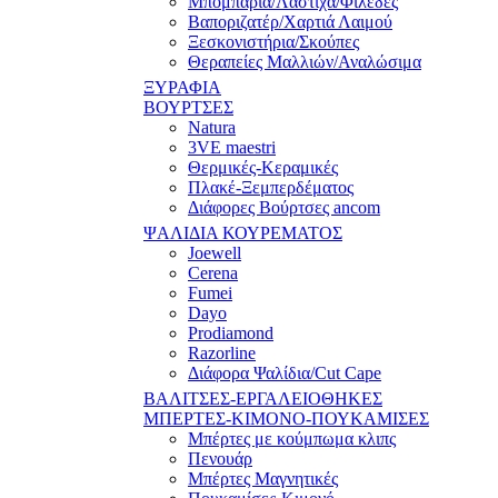
Μπομπάρια/Λάστιχα/Φιλέδες
Βαποριζατέρ/Χαρτιά Λαιμού
Ξεσκονιστήρια/Σκούπες
Θεραπείες Μαλλιών/Αναλώσιμα
ΞΥΡΑΦΙΑ
ΒΟΥΡΤΣΕΣ
Natura
3VE maestri
Θερμικές-Κεραμικές
Πλακέ-Ξεμπερδέματος
Διάφορες Βούρτσες ancom
ΨΑΛΙΔΙΑ ΚΟΥΡΕΜΑΤΟΣ
Joewell
Cerena
Fumei
Dayo
Prodiamond
Razorline
Διάφορα Ψαλίδια/Cut Cape
ΒΑΛΙΤΣΕΣ-ΕΡΓΑΛΕΙΟΘΗΚΕΣ
ΜΠΕΡΤΕΣ-ΚΙΜΟΝΟ-ΠΟΥΚΑΜΙΣΕΣ
Μπέρτες με κούμπωμα κλιπς
Πενουάρ
Μπέρτες Μαγνητικές