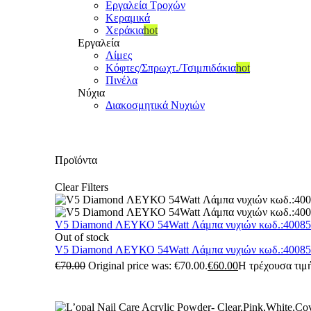
Εργαλεία Τροχών
Κεραμικά
Χεράκια
hot
Εργαλεία
Λίμες
Κόφτες/Σπρωχτ./Τσιμπιδάκια
hot
Πινέλα
Νύχια
Διακοσμητικά Νυχιών
Προϊόντα
Clear Filters
V5 Diamond ΛΕΥΚΟ 54Watt Λάμπα νυχιών κωδ.:4008
Out of stock
V5 Diamond ΛΕΥΚΟ 54Watt Λάμπα νυχιών κωδ.:4008
€
70.00
Original price was: €70.00.
€
60.00
Η τρέχουσα τιμή