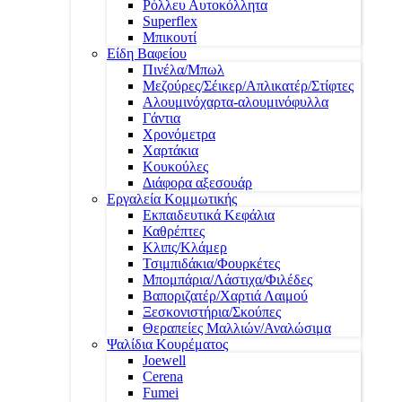
Ρόλλευ Αυτοκόλλητα
Superflex
Μπικουτί
Είδη Βαφείου
Πινέλα/Μπωλ
Μεζούρες/Σέικερ/Απλικατέρ/Στίφτες
Αλουμινόχαρτα-αλουμινόφυλλα
Γάντια
Χρονόμετρα
Χαρτάκια
Κουκούλες
Διάφορα αξεσουάρ
Εργαλεία Κομμωτικής
Εκπαιδευτικά Κεφάλια
Καθρέπτες
Κλιπς/Κλάμερ
Τσιμπιδάκια/Φουρκέτες
Μπομπάρια/Λάστιχα/Φιλέδες
Βαποριζατέρ/Χαρτιά Λαιμού
Ξεσκονιστήρια/Σκούπες
Θεραπείες Μαλλιών/Αναλώσιμα
Ψαλίδια Κουρέματος
Joewell
Cerena
Fumei