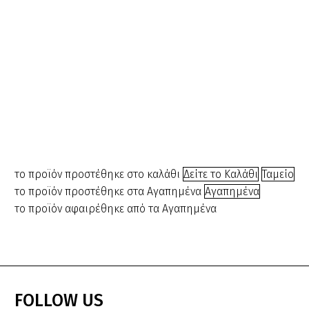
λευκό – 45W
LED με
ρυθμιζόμενο
μαύρο τρίποδο
+ καθρέπτη
201018
€
150.00
Original
Η
€
125.00
price
τρέχουσα
was:
τιμή
το προϊόν προστέθηκε στο καλάθι
Δείτε το Καλάθι
Ταμείο
€150.00.
είναι:
το προϊόν προστέθηκε στα Αγαπημένα
Αγαπημένα
€125.00.
το προϊόν αφαιρέθηκε από τα Αγαπημένα
FOLLOW
US