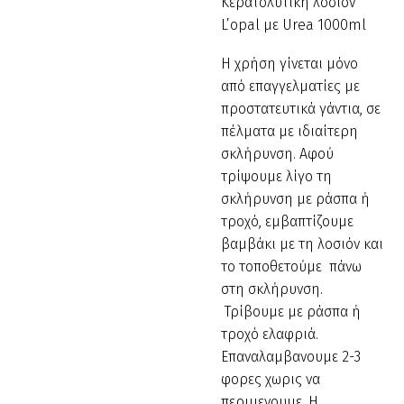
Κερατολυτική λοσιόν
L’opal με Urea 1000ml
Η χρήση γίνεται μόνο
από επαγγελματίες με
προστατευτικά γάντια, σε
πέλματα με ιδιαίτερη
σκλήρυνση. Αφού
τρίψουμε λίγο τη
σκλήρυνση με ράσπα ή
τροχό, εμβαπτίζουμε
βαμβάκι με τη λοσιόν και
το τοποθετούμε πάνω
στη σκλήρυνση.
Τρίβουμε με ράσπα ή
τροχό ελαφριά.
Επαναλαμβανουμε 2-3
φορες χωρις να
περιμενουμε. Η