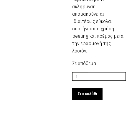
σκλήρυνση
απομακρύνεται
ιδιαιτέρως εύκολα.
συστήνεται η χρήση
peeling και κρέμας μετά
την εφαρμογή της
λοσιόν.
Σε απόθεμα
Κερατολυτική
λοσιόν
L’opal
Στο καλάθι
με
Urea
1000ml
120251
ποσότητα