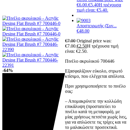
€6.00.
€
5.40
Η τρέχουσα
τιμή είναι: €5.40.
Αποστειρωτής (Συν...
€
48.00
€
7.00
Original price was:
€7.00.
€
2.50
Η τρέχουσα τιμή
είναι: €2.50.
Πινέλο ακρυλικού 700446
-64%
Εξασφαλίζουν εύκολο, στρωτό
κτίσιμο, που ελέγχεται απόλυτα.
Πριν χρησιμοποιήσετε το πινέλο
σας:
– Απομακρύνετε την κολλώδη
επικάλυψη (προστατεύει το
πινέλο κατά τη μεταφορά), με
μίας χρήσεως πετσέτα χωρίς ίνες,
για να απλώσετε τις τρίχες και να
το μαλακώσετε προσεκτικά.