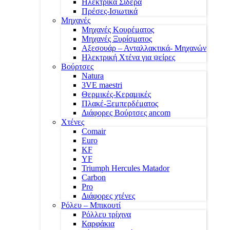
Ηλεκτρικά Σίδερα
Πρέσες-Ισιωτικά
Μηχανές
Μηχανές Κουρέματος
Μηχανές Ξυρίσματος
Αξεσουάρ – Ανταλλακτικά- Μηχανών
Ηλεκτρική Χτένα για ψείρες
Βούρτσες
Natura
3VE maestri
Θερμικές-Κεραμικές
Πλακέ-Ξεμπερδέματος
Διάφορες Βούρτσες ancom
Χτένες
Comair
Euro
KF
YF
Triumph Hercules Matador
Carbon
Pro
Διάφορες χτένες
Ρόλευ – Μπικουτί
Ρόλλευ τρίχινα
Καρφάκια