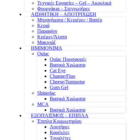
Τεχνικές Εργασίες – Gel – Ακρυλικά
Φουρνάκια – Στεγνωτήρες
ΑΙΣΘΗΤΙΚΗ – ΑΠΟΤΡΙΧΩΣΗ
Μηχανήματα / Κεριέρες / Βαπέρ
Κεριά
Παραφίνη
Κρέμες/Άλατα
Μακιγιάζ
ΗΜΙΜΟΝΙΜΑ
Oulac
Oulac Προσφορές
Βασικά Χρώματα
Cat Eye
Change/Fluo
Cheese/Turquoise
Gum Gel
Shinerlac
Βασικά Χρώματα
MCA
Βασικά Χρώματα
ΕΞΟΠΛΙΣΜΟΣ – ΕΠΙΠΛΑ
Έπιπλα Κομμωτηρίου
Λουτήρες
Καρέκλες
Τουαλέτες