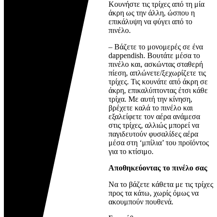
Κουνήστε τις τρίχες από τη μία
άκρη ως την άλλη, ώσπου η
επικάλυψη να φύγει από το
πινέλο.
– Βάζετε το μονομερές σε ένα
dappendish. Βουτάτε μέσα το
πινέλο και, ασκώντας σταθερή
πίεση, απλώνετε/ξεχωρίζετε τις
τρίχες. Τις κουνάτε από άκρη σε
άκρη, επικαλύπτοντας έτσι κάθε
τρίχα. Με αυτή την κίνηση,
βρέχετε καλά το πινέλο και
εξαλείφετε τον αέρα ανάμεσα
στις τρίχες, αλλιώς μπορεί να
παγιδευτούν φυσαλίδες αέρα
μέσα στη ‘μπίλια’ του προϊόντος
για το κτίσιμο.
Αποθηκεύοντας το πινέλο σας
Να το βάζετε κάθετα με τις τρίχες
προς τα κάτω, χωρίς όμως να
ακουμπούν πουθενά.