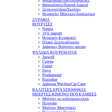
Μπομπάρια/Λάστιχα/Φιλέδες
Βαποριζατέρ/Χαρτιά Λαιμού
Ξεσκονιστήρια/Σκούπες
Θεραπείες Μαλλιών/Αναλώσιμα
ΞΥΡΑΦΙΑ
ΒΟΥΡΤΣΕΣ
Natura
3VE maestri
Θερμικές-Κεραμικές
Πλακέ-Ξεμπερδέματος
Διάφορες Βούρτσες ancom
ΨΑΛΙΔΙΑ ΚΟΥΡΕΜΑΤΟΣ
Joewell
Cerena
Fumei
Dayo
Prodiamond
Razorline
Διάφορα Ψαλίδια/Cut Cape
ΒΑΛΙΤΣΕΣ-ΕΡΓΑΛΕΙΟΘΗΚΕΣ
ΜΠΕΡΤΕΣ-ΚΙΜΟΝΟ-ΠΟΥΚΑΜΙΣΕΣ
Μπέρτες με κούμπωμα κλιπς
Πενουάρ
Μπέρτες Μαγνητικές