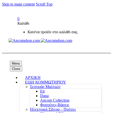
Skip to main content
Scroll Top
0
Καλάθι
Κανένα προϊόν στο καλάθι σας.
Menu
Close
ΑΡΧΙΚΗ
ΕΙΔΗ ΚΟΜΜΩΤΗΡΙΟΥ
Σεσουάρ Μαλλιών
Eti
Dana
Ancom Collection
Φυσούνες-Βάσεις
Ηλεκτρικά Σίδερα – Πρέσες