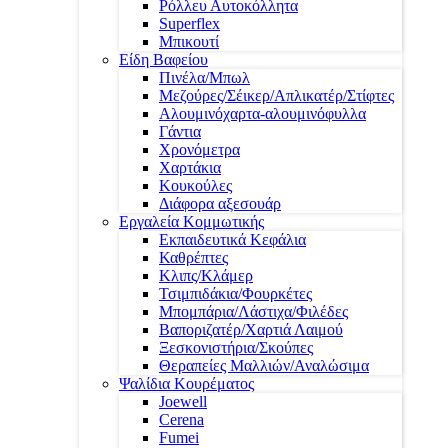
Ρόλλευ Αυτοκόλλητα
Superflex
Μπικουτί
Είδη Βαφείου
Πινέλα/Μπωλ
Μεζούρες/Σέικερ/Απλικατέρ/Στίφτες
Αλουμινόχαρτα-αλουμινόφυλλα
Γάντια
Χρονόμετρα
Χαρτάκια
Κουκούλες
Διάφορα αξεσουάρ
Εργαλεία Κομμωτικής
Εκπαιδευτικά Κεφάλια
Καθρέπτες
Κλιπς/Κλάμερ
Τσιμπιδάκια/Φουρκέτες
Μπομπάρια/Λάστιχα/Φιλέδες
Βαποριζατέρ/Χαρτιά Λαιμού
Ξεσκονιστήρια/Σκούπες
Θεραπείες Μαλλιών/Αναλώσιμα
Ψαλίδια Κουρέματος
Joewell
Cerena
Fumei