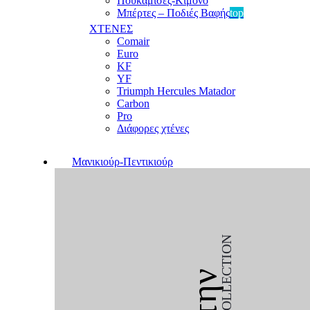
Πουκαμίσες-Κιμονό
Μπέρτες – Ποδιές Βαφής
top
ΧΤΕΝΕΣ
Comair
Euro
KF
YF
Triumph Hercules Matador
Carbon
Pro
Διάφορες χτένες
Μανικιούρ-Πεντικιούρ
COLLECTION