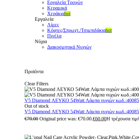
Εργαλεία Τροχών
Κεραμικά
Χεράκια
hot
Εργαλεία
Λίμες
Κόφτες/Σπρωχτ./Τσιμπιδάκια
hot
Πινέλα
Νύχια
Διακοσμητικά Νυχιών
Προϊόντα
Clear Filters
V5 Diamond ΛΕΥΚΟ 54Watt Λάμπα νυχιών κωδ.:4008
Out of stock
V5 Diamond ΛΕΥΚΟ 54Watt Λάμπα νυχιών κωδ.:4008
€
70.00
Original price was: €70.00.
€
60.00
Η τρέχουσα τιμή