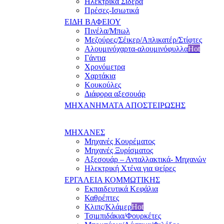
Ηλεκτρικά Σίδερα
Πρέσες-Ισιωτικά
ΕΙΔΗ ΒΑΦΕΙΟΥ
Πινέλα/Μπωλ
Μεζούρες/Σέικερ/Απλικατέρ/Στίφτες
Αλουμινόχαρτα-αλουμινόφυλλα
Hot
Γάντια
Χρονόμετρα
Χαρτάκια
Κουκούλες
Διάφορα αξεσουάρ
ΜΗΧΑΝΗΜΑΤΑ ΑΠΟΣΤΕΙΡΩΣΗΣ
ΜΗΧΑΝΕΣ
Μηχανές Κουρέματος
Μηχανές Ξυρίσματος
Αξεσουάρ – Ανταλλακτικά- Μηχανών
Ηλεκτρική Χτένα για ψείρες
ΕΡΓΑΛΕΙΑ ΚΟΜΜΩΤΙΚΗΣ
Εκπαιδευτικά Κεφάλια
Καθρέπτες
Κλιπς/Κλάμερ
Hot
Τσιμπιδάκια/Φουρκέτες