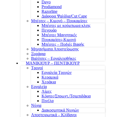
Dayo
Prodiamond
Razorline
Διάφορα Ψαλίδια/Cut Cape
Μπέρτες – Κιμονό – Πουκαμίσες
Μπέρτες με κούμπωμα κλιπς
Πενουάρ
Μπέρτες Μαγνητικές
Πουκαμίσες-Κιμονό
Μπέρτες – Ποδιές Βαφής
Μηχανήματα Αποστείρωσης
Ξυράφια
Βαλίτσες – Εργαλειοθήκες
ΜΑΝΙΚΙΟΥΡ – ΠΕΝΤΙΚΙΟΥΡ
Τροχοί
Εργαλεία Τροχών
Κεραμικά
Χεράκια
Εργαλεία
Λίμες
Κόφτες/Σπρωχτ./Τσιμπιδάκια
Πινέλα
Νύχια
Διακοσμητικά Νυχιών
Αποστειρωτικά – Κλίβανοι