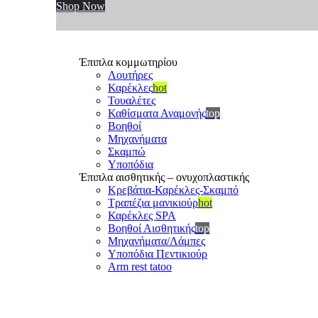
Shop Now
Έπιπλα κομμωτηρίου
Λουτήρες
Καρέκλες
hot
Τουαλέτες
Καθίσματα Αναμονής
top
Βοηθοί
Μηχανήματα
Σκαμπώ
Υποπόδια
Έπιπλα αισθητικής – ονυχοπλαστικής
Κρεβάτια-Καρέκλες-Σκαμπό
Τραπέζια μανικιούρ
hot
Καρέκλες SPA
Βοηθοί Αισθητικής
top
Μηχανήματα/Λάμπες
Υποπόδια Πεντικιούρ
Arm rest tatoo