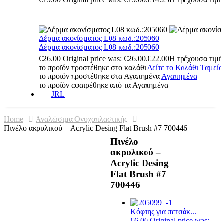
Δέρμα ακονίσματος L08 κωδ.:205060
Δέρμα ακονίσματος L08 κωδ.:205060
€
26.00
Original price was: €26.00.
€
22.00
Η τρέχουσα τιμή
το προϊόν προστέθηκε στο καλάθι
Δείτε το Καλάθι
Ταμεί
το προϊόν προστέθηκε στα Αγαπημένα
Αγαπημένα
το προϊόν αφαιρέθηκε από τα Αγαπημένα
JRL
Home
Αναλώσιμα Ονυχοπλαστικής
Πινέλο ακρυλικού – Acrylic Desing Flat Brush #7 700446
Πινέλο
ακρυλικού –
Acrylic Desing
Flat Brush #7
700446
Κόφτης για πετσάκ...
€
6.00
Original price was: