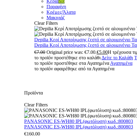
Κεριά
hot
Παραφίνη
Κρέμες/Άλατα
Μακιγιάζ
Clear Filters
Depilia Κερί Αποτρίχωσης ζεστό σε αλουμινένιο Τ
Depilia Κερί Αποτρίχωσης ζεστό σε αλουμινένιο Τ
€
7.00
Original price was: €7.00.
€
5.00
Η τρέχουσα τιμ
το προϊόν προστέθηκε στο καλάθι
Δείτε το Καλάθι
Τ
το προϊόν προστέθηκε στα Αγαπημένα
Αγαπημένα
το προϊόν αφαιρέθηκε από τα Αγαπημένα
Προϊόντα
Clear Filters
PANASONIC ES-WH80 IPL(φωτόλυση) κωδ.:800803
PANASONIC ES-WH80 IPL(φωτόλυση) κωδ.:800803
€
160.00