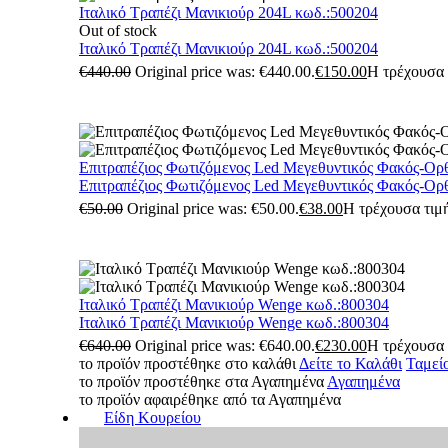
Ιταλικό Τραπέζι Μανικιούρ 204L κωδ.:500204
Out of stock
Ιταλικό Τραπέζι Μανικιούρ 204L κωδ.:500204
€
440.00
Original price was: €440.00.
€
150.00
Η τρέχουσα τ
Επιτραπέζιος Φωτιζόμενος Led Μεγεθυντικός Φακός-Ορ
Επιτραπέζιος Φωτιζόμενος Led Μεγεθυντικός Φακός-Ορ
€
50.00
Original price was: €50.00.
€
38.00
Η τρέχουσα τιμή
Ιταλικό Τραπέζι Μανικιούρ Wenge κωδ.:800304
Ιταλικό Τραπέζι Μανικιούρ Wenge κωδ.:800304
€
640.00
Original price was: €640.00.
€
230.00
Η τρέχουσα τ
το προϊόν προστέθηκε στο καλάθι
Δείτε το Καλάθι
Ταμεί
το προϊόν προστέθηκε στα Αγαπημένα
Αγαπημένα
το προϊόν αφαιρέθηκε από τα Αγαπημένα
Είδη Κουρείου