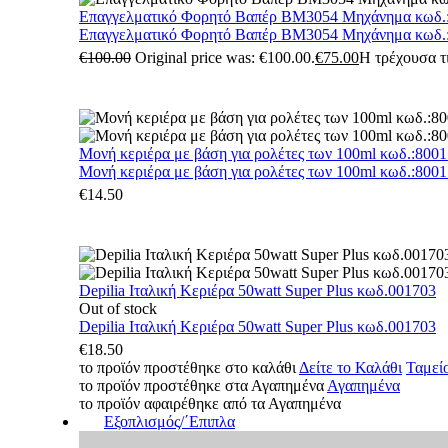
Επαγγελματικό Φορητό Βαπέρ BM3054 Μηχάνημα κωδ.
Επαγγελματικό Φορητό Βαπέρ BM3054 Μηχάνημα κωδ.
€
100.00
Original price was: €100.00.
€
75.00
Η τρέχουσα τι
Μονή κεριέρα με βάση για ρολέτες των 100ml κωδ.:800
Μονή κεριέρα με βάση για ρολέτες των 100ml κωδ.:800
€
14.50
Depilia Ιταλική Κεριέρα 50watt Super Plus κωδ.001703
Out of stock
Depilia Ιταλική Κεριέρα 50watt Super Plus κωδ.001703
€
18.50
το προϊόν προστέθηκε στο καλάθι
Δείτε το Καλάθι
Ταμεί
το προϊόν προστέθηκε στα Αγαπημένα
Αγαπημένα
το προϊόν αφαιρέθηκε από τα Αγαπημένα
Εξοπλισμός/΄Επιπλα