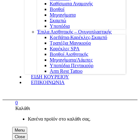
Καθίσματα Αναμονής
Βοηθοί
Μηχανήματα
Σκαμπώ
Υποπόδια
Έπιλα Αισθητικής – Ονυχοπλαστικής
Κρεβάτια-Καρέκλες-Σκαμπό
Τραπέζια Μανικιούρ
Καρέκλες SPA
Βοηθοί Αισθητικής
Μηχανήματα/Λάμπες
Υποπόδια Πεντικιούρ
Arm Rest Tattoo
ΕΙΔΗ ΚΟΥΡΕΙΟΥ
ΕΠΙΚΟΙΝΩΝΙΑ
0
Καλάθι
Κανένα προϊόν στο καλάθι σας.
Menu
Close