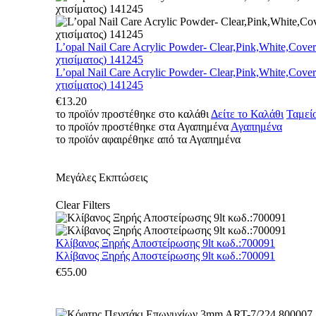
L’opal Nail Care Acrylic Powder- Clear,Pink,White,Cove
χτισίματος) 141245
L’opal Nail Care Acrylic Powder- Clear,Pink,White,Cove
χτισίματος) 141245
€
13.20
το προϊόν προστέθηκε στο καλάθι
Δείτε το Καλάθι
Ταμεί
το προϊόν προστέθηκε στα Αγαπημένα
Αγαπημένα
το προϊόν αφαιρέθηκε από τα Αγαπημένα
Μεγάλες Εκπτώσεις
Clear Filters
Κλίβανος Ξηρής Αποστείρωσης 9lt κωδ.:700091
Κλίβανος Ξηρής Αποστείρωσης 9lt κωδ.:700091
€
55.00