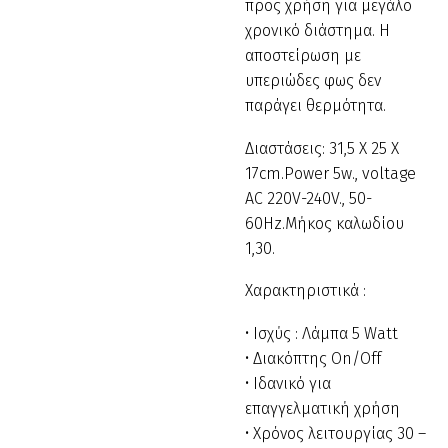
προς χρήση για μεγάλο
χρονικό διάστημα. Η
αποστείρωση με
υπεριώδες φως δεν
παράγει θερμότητα.
Διαστάσεις: 31,5 Χ 25 Χ
17cm.Power 5w., voltage
AC 220V-240V., 50-
60Hz.Μήκος καλωδίου
1,30.
Χαρακτηριστικά :
• Ισχύς : Λάμπα 5 Watt
• Διακόπτης On/Off
• Ιδανικό για
επαγγελματική χρήση
• Χρόνος λειτουργίας 30 –