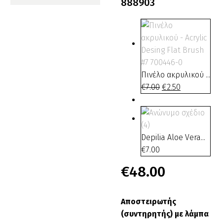
888903
Μη Διαθέσιμο
Πινέλο ακρυλικού ...
€
7.00
Original
€
2.50
Η
price
τρέχουσα
was:
τιμή
€7.00.
είναι:
€2.50.
Depilia Aloe Vera...
€
7.00
€
48.00
Αποστειρωτής
(συντηρητής) με λάμπα