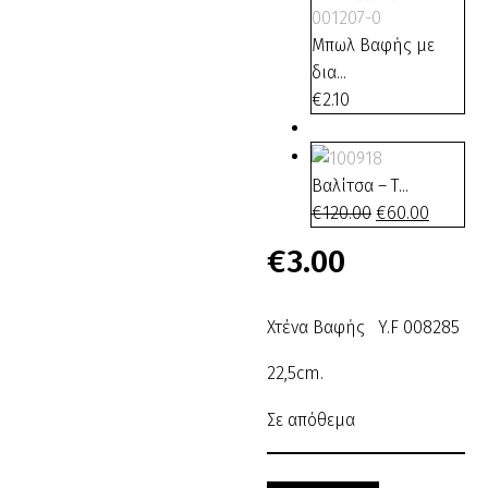
Μπωλ Βαφής με
δια...
€
2.10
Βαλίτσα – Τ...
€
120.00
Original
€
60.00
Η
price
τρέχου
€
3.00
was:
τιμή
€120.00.
είναι:
€60.00.
Χτένα Βαφής Y.F 008285
22,5cm.
Σε απόθεμα
Χτένα