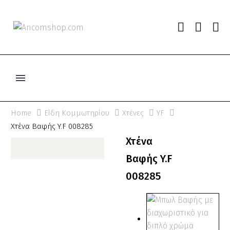
Home
Είδη Κομμωτηρίου
Χτένες
YF
Χτένα Βαφής Y.F 008285
Χτένα
Βαφής Y.F
008285