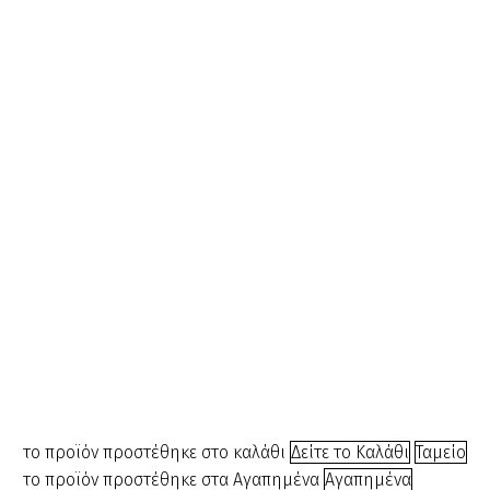
KF
,
Χτένες
Χτένα K.F
800374 (374-
023)
€
1.20
Carbon
,
Χτένες
Χτένα
Χτένα Carbon
Carbon
107030
107030
€
7.20
το προϊόν προστέθηκε στο καλάθι
Δείτε το Καλάθι
Ταμείο
το προϊόν προστέθηκε στα Αγαπημένα
Αγαπημένα