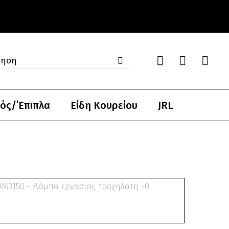
ός/΄Επιπλα
Είδη Κουρείου
JRL