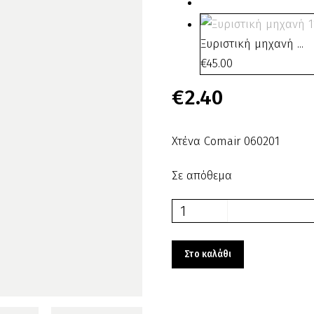
Ξυριστική μηχανή ...
€
45.00
€
2.40
Χτένα Comair 060201
Σε απόθεμα
Χτένα
Comair
060201
Στο καλάθι
ποσότητα