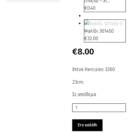
Πινέλο – Χτ...
€
0.40
Ψαλίδι 301450
€
32.00
€
8.00
Χτένα Hercules 3260
23cm.
Σε απόθεμα
Χτένα
Hercules
3260
Στο καλάθι
003260