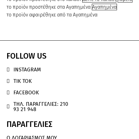
€3.00.
είναι:
το προϊόν προστέθηκε στα Αγαπημένα
Αγαπημένα
€2.50.
το προϊόν αφαιρέθηκε από τα Αγαπημένα
FOLLOW
US
INSTAGRAM

TIK TOK

FACEBOOK

ΤΗΛ. ΠΑΡΑΓΓΕΛΙΕΣ: 210

93 21 948
ΠΑΡΑΓΓΕΛΙΕΣ
Ο ΛΟΓΑΡΙΑΣΜΌΣ ΜΟΥ