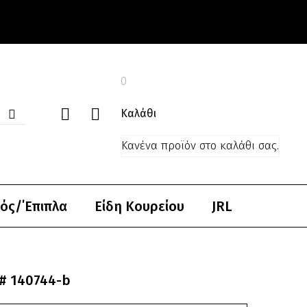
0
Καλάθι
Κανένα προϊόν στο καλάθι σας.
ός/΄Επιπλα
Είδη Κουρείου
JRL
4# 140744-b