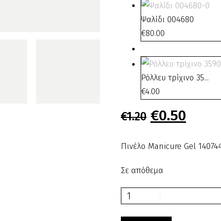
Ψαλίδι 004680
€
80.00
Ρόλλευ τρίχινο 35...
€
4.00
Original
€
0.50
Η
€
1.20
price
τρέχ
was:
τιμή
Πινέλο Manicure Gel 14074
€1.20.
είναι
Σε απόθεμα
€0.50
Πινέλο
Manicure