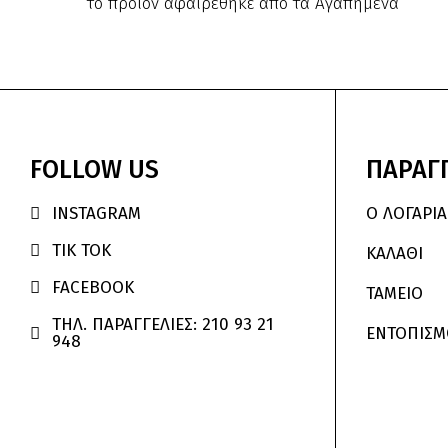
το προϊόν αφαιρέθηκε από τα Αγαπημένα
FOLLOW
US
ΠΑΡΑΓΓ
INSTAGRAM
Ο ΛΟΓΑΡΙ

TIK TOK

ΚΑΛΆΘΙ
FACEBOOK

ΤΑΜΕΙΟ
ΤΗΛ. ΠΑΡΑΓΓΕΛΙΕΣ: 210 93 21
ΕΝΤΟΠΙΣΜ

948