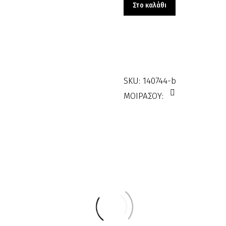
Gel
Στο καλάθι
4#
140744-
b
ποσότητα
SKU:
140744-b
ΜΟΙΡΑΣΟΥ: