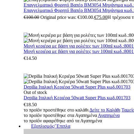
Επαγγελματικό Φορητό Βαπέρ BM3054 Μηχάνημα κωδ.
Επαγγελματικό Φορητό Βαπέρ BM3054 Μηχάνημα κωδ.
€
100.00
Original price was: €100.00.
€
75.00
Η τρέχουσα τι
Μονή κεριέρα με βάση για ρολέτες των 100ml κωδ.:800
Μονή κεριέρα με βάση για ρολέτες των 100ml κωδ.:800
€
14.50
Depilia Ιταλική Κεριέρα 50watt Super Plus κωδ.001703
Out of stock
Depilia Ιταλική Κεριέρα 50watt Super Plus κωδ.001703
€
18.50
το προϊόν προστέθηκε στο καλάθι
Δείτε το Καλάθι
Ταμεί
το προϊόν προστέθηκε στα Αγαπημένα
Αγαπημένα
το προϊόν αφαιρέθηκε από τα Αγαπημένα
Εξοπλισμός/΄Επιπλα