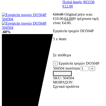
Ποδιά βαφής 903338
€
12.00
€
10.00
Original price was:
€10.00.
€
4.00
Η τρέχουσα τιμή
είναι: €4.00.
Εργαλεία τροχών DO504P
-60%
5 x 4mm
Σε απόθεμα
Εργαλεία τροχών DO504P
-
504504 ποσότητα
+
Στο καλάθι
SKU:
504504
ΜΟΙΡΑΣΟΥ:
Σχετικά προϊόντα