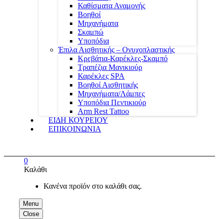
Καθίσματα Αναμονής
Βοηθοί
Μηχανήματα
Σκαμπώ
Υποπόδια
Έπιλα Αισθητικής – Ονυχοπλαστικής
Κρεβάτια-Καρέκλες-Σκαμπό
Τραπέζια Μανικιούρ
Καρέκλες SPA
Βοηθοί Αισθητικής
Μηχανήματα/Λάμπες
Υποπόδια Πεντικιούρ
Arm Rest Tattoo
ΕΙΔΗ ΚΟΥΡΕΙΟΥ
ΕΠΙΚΟΙΝΩΝΙΑ
0
Καλάθι
Κανένα προϊόν στο καλάθι σας.
Menu
Close