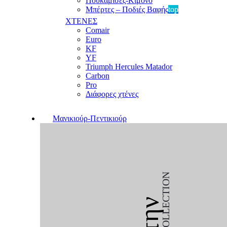
Πουκαμίσες-Κιμονό
Μπέρτες – Ποδιές Βαφής
top
ΧΤΕΝΕΣ
Comair
Euro
KF
YF
Triumph Hercules Matador
Carbon
Pro
Διάφορες χτένες
Μανικιούρ-Πεντικιούρ
COLLECTION