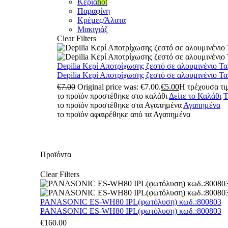
Κεριά
hot
Παραφίνη
Κρέμες/Άλατα
Μακιγιάζ
Clear Filters
Depilia Κερί Αποτρίχωσης ζεστό σε αλουμινένιο Τ
Depilia Κερί Αποτρίχωσης ζεστό σε αλουμινένιο Τ
€
7.00
Original price was: €7.00.
€
5.00
Η τρέχουσα τιμ
το προϊόν προστέθηκε στο καλάθι
Δείτε το Καλάθι
Τ
το προϊόν προστέθηκε στα Αγαπημένα
Αγαπημένα
το προϊόν αφαιρέθηκε από τα Αγαπημένα
Προϊόντα
Clear Filters
PANASONIC ES-WH80 IPL(φωτόλυση) κωδ.:800803
PANASONIC ES-WH80 IPL(φωτόλυση) κωδ.:800803
€
160.00