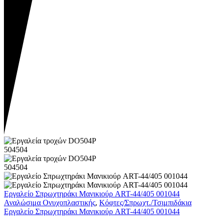
Εργαλείο Σπρωχτηράκι Μανικιούρ ART-44/405 001044
Αναλώσιμα Ονυχοπλαστικής
,
Κόφτες/Σπρωχτ./Τσιμπιδάκια
Εργαλείο Σπρωχτηράκι Μανικιούρ ART-44/405 001044