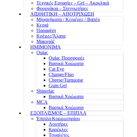
Τεχνικές Εργασίες – Gel – Ακρυλικά
Φουρνάκια – Στεγνωτήρες
ΑΙΣΘΗΤΙΚΗ – ΑΠΟΤΡΙΧΩΣΗ
Μηχανήματα / Κεριέρες / Βαπέρ
Κεριά
Παραφίνη
Κρέμες/Άλατα
Μακιγιάζ
ΗΜΙΜΟΝΙΜΑ
Oulac
Oulac Προσφορές
Βασικά Χρώματα
Cat Eye
Change/Fluo
Cheese/Turquoise
Gum Gel
Shinerlac
Βασικά Χρώματα
MCA
Βασικά Χρώματα
ΕΞΟΠΛΙΣΜΟΣ – ΕΠΙΠΛΑ
Έπιπλα Κομμωτηρίου
Λουτήρες
Καρέκλες
Τουαλέτες