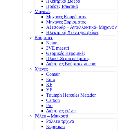
Ηλεκτρικά Σίδερα
Πρέσες-Ισιωτικά
Μηχανές
Μηχανές Κουρέματος
Μηχανές Ξυρίσματος
Αξεσουάρ – Ανταλλακτικά- Μηχανών
Ηλεκτρική Χτένα για ψείρες
Βούρτσες
Natura
3VE maestri
Θερμικές-Κεραμικές
Πλακέ-Ξεμπερδέματος
Διάφορες Βούρτσες ancom
Χτένες
Comair
Euro
KF
YF
Triumph Hercules Matador
Carbon
Pro
Διάφορες χτένες
Ρόλευ – Μπικουτί
Ρόλλευ τρίχινα
Καρφάκια