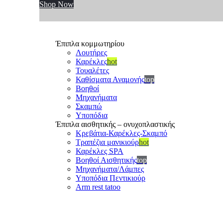
Shop Now
Έπιπλα κομμωτηρίου
Λουτήρες
Καρέκλες
hot
Τουαλέτες
Καθίσματα Αναμονής
top
Βοηθοί
Μηχανήματα
Σκαμπώ
Υποπόδια
Έπιπλα αισθητικής – ονυχοπλαστικής
Κρεβάτια-Καρέκλες-Σκαμπό
Τραπέζια μανικιούρ
hot
Καρέκλες SPA
Βοηθοί Αισθητικής
top
Μηχανήματα/Λάμπες
Υποπόδια Πεντικιούρ
Arm rest tatoo