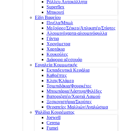
Ρόλλευ Αυτοκόλλητα
Superflex
Μπικουτί
Είδη Βαφείου
Πινέλα/Μπωλ
Μεζούρες/Σέικερ/Απλικατέρ/Στίφτες
Αλουμινόχαρτα-αλουμινόφυλλα
Γάντια
Χρονόμετρα
Χαρτάκια
Κουκούλες
Διάφορα αξεσουάρ
Εργαλεία Κομμωτικής
Εκπαιδευτικά Κεφάλια
Καθρέπτες
Κλιπς/Κλάμερ
Τσιμπιδάκια/Φουρκέτες
Μπομπάρια/Λάστιχα/Φιλέδες
Βαποριζατέρ/Χαρτιά Λαιμού
Ξεσκονιστήρια/Σκούπες
Θεραπείες Μαλλιών/Αναλώσιμα
Ψαλίδια Κουρέματος
Joewell
Cerena
Fumei