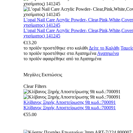
L’opal Nail Care Acrylic Powder- Clear,Pink,White,Cove
χτισίματος) 141245
L’opal Nail Care Acrylic Powder- Clear,Pink,White,Cove
χτισίματος) 141245
€
13.20
το προϊόν προστέθηκε στο καλάθι
Δείτε το Καλάθι
Ταμεί
το προϊόν προστέθηκε στα Αγαπημένα
Αγαπημένα
το προϊόν αφαιρέθηκε από τα Αγαπημένα
Μεγάλες Εκπτώσεις
Clear Filters
Κλίβανος Ξηρής Αποστείρωσης 9lt κωδ.:700091
Κλίβανος Ξηρής Αποστείρωσης 9lt κωδ.:700091
€
55.00