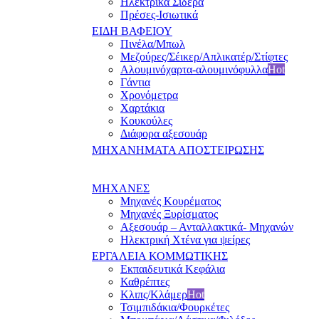
Ηλεκτρικά Σίδερα
Πρέσες-Ισιωτικά
ΕΙΔΗ ΒΑΦΕΙΟΥ
Πινέλα/Μπωλ
Μεζούρες/Σέικερ/Απλικατέρ/Στίφτες
Αλουμινόχαρτα-αλουμινόφυλλα
Hot
Γάντια
Χρονόμετρα
Χαρτάκια
Κουκούλες
Διάφορα αξεσουάρ
ΜΗΧΑΝΗΜΑΤΑ ΑΠΟΣΤΕΙΡΩΣΗΣ
ΜΗΧΑΝΕΣ
Μηχανές Κουρέματος
Μηχανές Ξυρίσματος
Αξεσουάρ – Ανταλλακτικά- Μηχανών
Ηλεκτρική Χτένα για ψείρες
ΕΡΓΑΛΕΙΑ ΚΟΜΜΩΤΙΚΗΣ
Εκπαιδευτικά Κεφάλια
Καθρέπτες
Κλιπς/Κλάμερ
Hot
Τσιμπιδάκια/Φουρκέτες