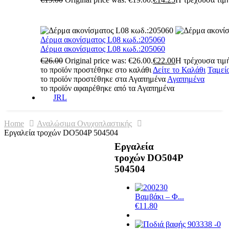
Δέρμα ακονίσματος L08 κωδ.:205060
Δέρμα ακονίσματος L08 κωδ.:205060
€
26.00
Original price was: €26.00.
€
22.00
Η τρέχουσα τιμή
το προϊόν προστέθηκε στο καλάθι
Δείτε το Καλάθι
Ταμεί
το προϊόν προστέθηκε στα Αγαπημένα
Αγαπημένα
το προϊόν αφαιρέθηκε από τα Αγαπημένα
JRL
Home
Αναλώσιμα Ονυχοπλαστικής
Εργαλεία τροχών DO504P 504504
Εργαλεία
τροχών DO504P
504504
Βαμβάκι – Φ...
€
11.80