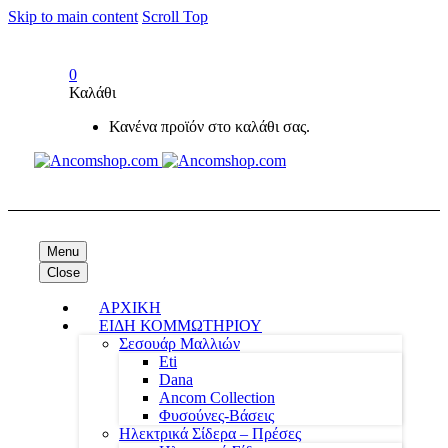
Skip to main content
Scroll Top
0
Καλάθι
Κανένα προϊόν στο καλάθι σας.
Menu
Close
ΑΡΧΙΚΗ
ΕΙΔΗ ΚΟΜΜΩΤΗΡΙΟΥ
Σεσουάρ Μαλλιών
Eti
Dana
Ancom Collection
Φυσούνες-Βάσεις
Ηλεκτρικά Σίδερα – Πρέσες