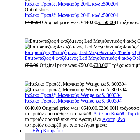
Ιταλικό Τραπέζι Μανικιούρ 204L κωδ.:500204
Out of stock
Ιταλικό Τραπέζι Μανικιούρ 204L κωδ.:500204
€
440.00
Original price was: €440.00.
€
150.00
Η τρέχουσα τ
Επιτραπέζιος Φωτιζόμενος Led Μεγεθυντικός Φακός-Ορ
Επιτραπέζιος Φωτιζόμενος Led Μεγεθυντικός Φακός-Ορ
€
50.00
Original price was: €50.00.
€
38.00
Η τρέχουσα τιμή
Ιταλικό Τραπέζι Μανικιούρ Wenge κωδ.:800304
Ιταλικό Τραπέζι Μανικιούρ Wenge κωδ.:800304
€
640.00
Original price was: €640.00.
€
230.00
Η τρέχουσα τ
το προϊόν προστέθηκε στο καλάθι
Δείτε το Καλάθι
Ταμεί
το προϊόν προστέθηκε στα Αγαπημένα
Αγαπημένα
το προϊόν αφαιρέθηκε από τα Αγαπημένα
Είδη Κουρείου