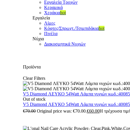
Εργαλεία Τροχών
Κεραμικά
Χεράκια
hot
Εργαλεία
Λίμες
Κόφτες/Σπρωχτ./Τσιμπιδάκια
hot
Πινέλα
Νύχια
Διακοσμητικά Νυχιών
Προϊόντα
Clear Filters
V5 Diamond ΛΕΥΚΟ 54Watt Λάμπα νυχιών κωδ.:4008
Out of stock
V5 Diamond ΛΕΥΚΟ 54Watt Λάμπα νυχιών κωδ.:4008
€
70.00
Original price was: €70.00.
€
60.00
Η τρέχουσα τιμή