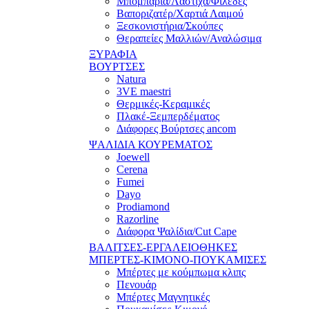
Μπομπάρια/Λάστιχα/Φιλέδες
Βαποριζατέρ/Χαρτιά Λαιμού
Ξεσκονιστήρια/Σκούπες
Θεραπείες Μαλλιών/Αναλώσιμα
ΞΥΡΑΦΙΑ
ΒΟΥΡΤΣΕΣ
Natura
3VE maestri
Θερμικές-Κεραμικές
Πλακέ-Ξεμπερδέματος
Διάφορες Βούρτσες ancom
ΨΑΛΙΔΙΑ ΚΟΥΡΕΜΑΤΟΣ
Joewell
Cerena
Fumei
Dayo
Prodiamond
Razorline
Διάφορα Ψαλίδια/Cut Cape
ΒΑΛΙΤΣΕΣ-ΕΡΓΑΛΕΙΟΘΗΚΕΣ
ΜΠΕΡΤΕΣ-ΚΙΜΟΝΟ-ΠΟΥΚΑΜΙΣΕΣ
Μπέρτες με κούμπωμα κλιπς
Πενουάρ
Μπέρτες Μαγνητικές