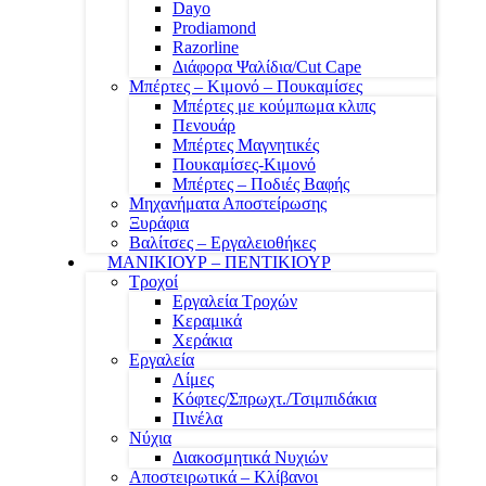
Dayo
Prodiamond
Razorline
Διάφορα Ψαλίδια/Cut Cape
Μπέρτες – Κιμονό – Πουκαμίσες
Μπέρτες με κούμπωμα κλιπς
Πενουάρ
Μπέρτες Μαγνητικές
Πουκαμίσες-Κιμονό
Μπέρτες – Ποδιές Βαφής
Μηχανήματα Αποστείρωσης
Ξυράφια
Βαλίτσες – Εργαλειοθήκες
ΜΑΝΙΚΙΟΥΡ – ΠΕΝΤΙΚΙΟΥΡ
Τροχοί
Εργαλεία Τροχών
Κεραμικά
Χεράκια
Εργαλεία
Λίμες
Κόφτες/Σπρωχτ./Τσιμπιδάκια
Πινέλα
Νύχια
Διακοσμητικά Νυχιών
Αποστειρωτικά – Κλίβανοι