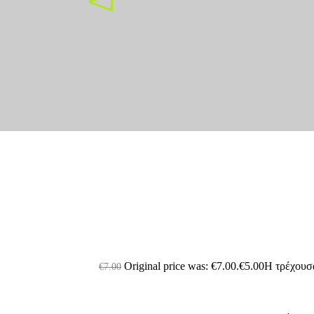
Σχετικά προϊόντα
Depilia Κερί Αποτρίχωσης ζεστό σε αλουμινέν
Original price was: €7.00.
€
5.00
Η τρέχουσα
€
7.00
 κωδ.100263-ml
Depilia Κερί Αποτρίχωσης ζεστό σε αλουμινέν