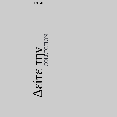
Depilia Ιταλική Κεριέρα 50watt Super Plus κωδ.0
€
18.50
COLLECTION
Δείτε την
COLLECTION
Δείτε την