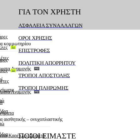
ΓΙΑ
ΤΟΝ
ΧΡΗΣΤΗ
α κομμωτηρίου
ΑΣΦΑΛΕΙΑ ΣΥΝΑΛΛΑΓΩΝ
ήρες
ΟΡΟΙ ΧΡΗΣΗΣ
α κομμωτηρίου
κλες
hot
ΕΠΙΣΤΡΟΦΕΣ
έτες
ήρες
ΠΟΛΙΤΙΚΗ ΑΠΟΡΡΗΤΟΥ
ματα Αναμονής
top
κλες
hot
ΤΡΟΠΟΙ ΑΠΟΣΤΟΛΗΣ
οί
έτες
ΤΡΟΠΟΙ ΠΛΗΡΩΜΗΣ
νήματα
ματα Αναμονής
top
πώ
οί
όδια
νήματα
α αισθητικής – ονυχοπλαστικής
πώ
όδια
ΠΟΙΟΙ
ΕΙΜΑΣΤΕ
τια-Καρέκλες-Σκαμπό