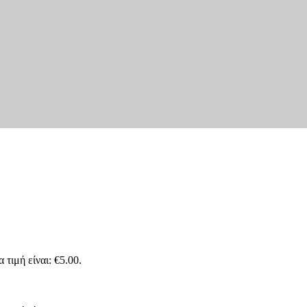
ιο Ταψάκι – Μέλι 500ml κωδ.100263-ml
 τιμή είναι: €5.00.
ιο Ταψάκι – Μέλι 500ml κωδ.100263-ml