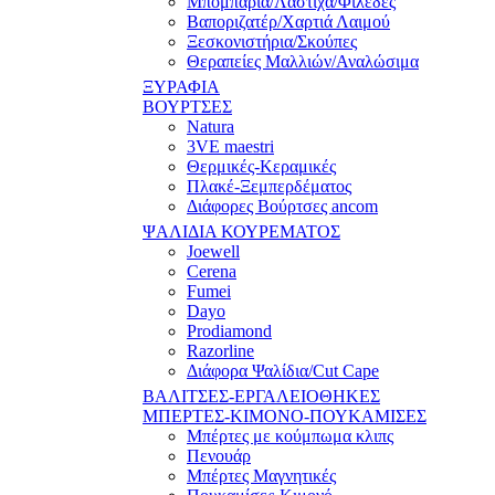
Μπομπάρια/Λάστιχα/Φιλέδες
Βαποριζατέρ/Χαρτιά Λαιμού
Ξεσκονιστήρια/Σκούπες
Θεραπείες Μαλλιών/Αναλώσιμα
ΞΥΡΑΦΙΑ
ΒΟΥΡΤΣΕΣ
Natura
3VE maestri
Θερμικές-Κεραμικές
Πλακέ-Ξεμπερδέματος
Διάφορες Βούρτσες ancom
ΨΑΛΙΔΙΑ ΚΟΥΡΕΜΑΤΟΣ
Joewell
Cerena
Fumei
Dayo
Prodiamond
Razorline
Διάφορα Ψαλίδια/Cut Cape
ΒΑΛΙΤΣΕΣ-ΕΡΓΑΛΕΙΟΘΗΚΕΣ
ΜΠΕΡΤΕΣ-ΚΙΜΟΝΟ-ΠΟΥΚΑΜΙΣΕΣ
Μπέρτες με κούμπωμα κλιπς
Πενουάρ
Μπέρτες Μαγνητικές