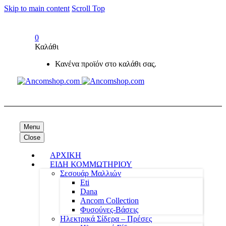
Skip to main content
Scroll Top
0
Καλάθι
Κανένα προϊόν στο καλάθι σας.
Menu
Close
ΑΡΧΙΚΗ
ΕΙΔΗ ΚΟΜΜΩΤΗΡΙΟΥ
Σεσουάρ Μαλλιών
Eti
Dana
Ancom Collection
Φυσούνες-Βάσεις
Ηλεκτρικά Σίδερα – Πρέσες