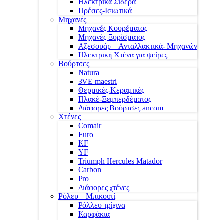
Ηλεκτρικά Σίδερα
Πρέσες-Ισιωτικά
Μηχανές
Μηχανές Κουρέματος
Μηχανές Ξυρίσματος
Αξεσουάρ – Ανταλλακτικά- Μηχανών
Ηλεκτρική Χτένα για ψείρες
Βούρτσες
Natura
3VE maestri
Θερμικές-Κεραμικές
Πλακέ-Ξεμπερδέματος
Διάφορες Βούρτσες ancom
Χτένες
Comair
Euro
KF
YF
Triumph Hercules Matador
Carbon
Pro
Διάφορες χτένες
Ρόλευ – Μπικουτί
Ρόλλευ τρίχινα
Καρφάκια