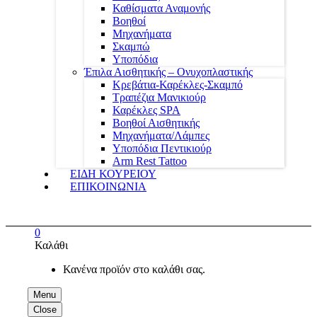
Καθίσματα Αναμονής
Βοηθοί
Μηχανήματα
Σκαμπώ
Υποπόδια
Έπιλα Αισθητικής – Ονυχοπλαστικής
Κρεβάτια-Καρέκλες-Σκαμπό
Τραπέζια Μανικιούρ
Καρέκλες SPA
Βοηθοί Αισθητικής
Μηχανήματα/Λάμπες
Υποπόδια Πεντικιούρ
Arm Rest Tattoo
ΕΙΔΗ ΚΟΥΡΕΙΟΥ
ΕΠΙΚΟΙΝΩΝΙΑ
0
Καλάθι
Κανένα προϊόν στο καλάθι σας.
Menu
Close