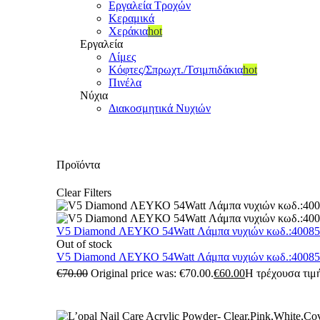
Εργαλεία Τροχών
Κεραμικά
Χεράκια
hot
Εργαλεία
Λίμες
Κόφτες/Σπρωχτ./Τσιμπιδάκια
hot
Πινέλα
Νύχια
Διακοσμητικά Νυχιών
Προϊόντα
Clear Filters
V5 Diamond ΛΕΥΚΟ 54Watt Λάμπα νυχιών κωδ.:4008
Out of stock
V5 Diamond ΛΕΥΚΟ 54Watt Λάμπα νυχιών κωδ.:4008
€
70.00
Original price was: €70.00.
€
60.00
Η τρέχουσα τιμή