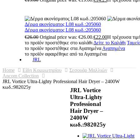
Δέρμα ακονίσματος L08 κωδ.:205060
Δέρμα ακονίσματος L08 κωδ.:205060
€
26.00
Original price was: €26.00.
€
22.00
Η τρέχουσα τιμή
το προϊόν προστέθηκε στο καλάθι
Δείτε το Καλάθι
Ταμεί
το προϊόν προστέθηκε στα Αγαπημένα
Αγαπημένα
το προϊόν αφαιρέθηκε από τα Αγαπημένα
JRL
Home
Είδη Κομμωτηρίου
Σεσουάρ Μαλλιών
Ancom Collection
JRL Vortice Ultra-Lighty Professional Hair Dryer – 2400W
κωδ.:982025y
JRL Vortice
Ultra-Lighty
Professional
Hair Dryer –
2400W
κωδ.:982025y