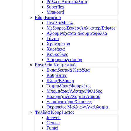
Ρόλλευ Αυτοκόλλητα
Superflex
Μπικουτί
Είδη Βαφείου
Πινέλα/Μπωλ
Μεζούρες/Σέικερ/Απλικατέρ/Στίφτες
Αλουμινόχαρτα-αλουμινόφυλλα
Γάντια
Χρονόμετρα
Χαρτάκια
Κουκούλες
Διάφορα αξεσουάρ
Εργαλεία Κομμωτικής
Εκπαιδευτικά Κεφάλια
Καθρέπτες
Κλιπς/Κλάμερ
Τσιμπιδάκια/Φουρκέτες
Μπομπάρια/Λάστιχα/Φιλέδες
Βαποριζατέρ/Χαρτιά Λαιμού
Ξεσκονιστήρια/Σκούπες
Θεραπείες Μαλλιών/Αναλώσιμα
Ψαλίδια Κουρέματος
Joewell
Cerena
Fumei