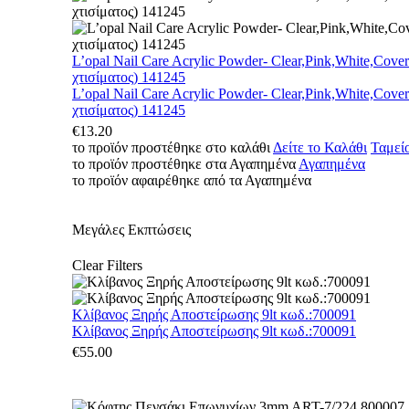
L’opal Nail Care Acrylic Powder- Clear,Pink,White,Cove
χτισίματος) 141245
L’opal Nail Care Acrylic Powder- Clear,Pink,White,Cove
χτισίματος) 141245
€
13.20
το προϊόν προστέθηκε στο καλάθι
Δείτε το Καλάθι
Ταμεί
το προϊόν προστέθηκε στα Αγαπημένα
Αγαπημένα
το προϊόν αφαιρέθηκε από τα Αγαπημένα
Μεγάλες Εκπτώσεις
Clear Filters
Κλίβανος Ξηρής Αποστείρωσης 9lt κωδ.:700091
Κλίβανος Ξηρής Αποστείρωσης 9lt κωδ.:700091
€
55.00