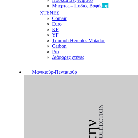
Πουκαμίσες-Κιμονό
Μπέρτες – Ποδιές Βαφής
top
ΧΤΕΝΕΣ
Comair
Euro
KF
YF
Triumph Hercules Matador
Carbon
Pro
Διάφορες χτένες
Μανικιούρ-Πεντικιούρ
COLLECTION