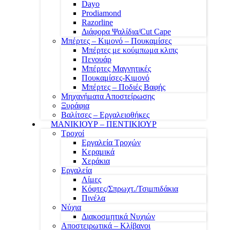
Dayo
Prodiamond
Razorline
Διάφορα Ψαλίδια/Cut Cape
Μπέρτες – Κιμονό – Πουκαμίσες
Μπέρτες με κούμπωμα κλιπς
Πενουάρ
Μπέρτες Μαγνητικές
Πουκαμίσες-Κιμονό
Μπέρτες – Ποδιές Βαφής
Μηχανήματα Αποστείρωσης
Ξυράφια
Βαλίτσες – Εργαλειοθήκες
ΜΑΝΙΚΙΟΥΡ – ΠΕΝΤΙΚΙΟΥΡ
Τροχοί
Εργαλεία Τροχών
Κεραμικά
Χεράκια
Εργαλεία
Λίμες
Κόφτες/Σπρωχτ./Τσιμπιδάκια
Πινέλα
Νύχια
Διακοσμητικά Νυχιών
Αποστειρωτικά – Κλίβανοι