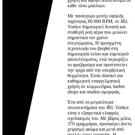
χρήση και άψογο αποτέλεσμα σε
κάθε τύπο μαλλιών.
Με πανίσχυρο μοτέρ υψηλής
ταχύτητας 80.000 RPM, το JRL
Vortice δημιουργεί δυνατή και
σταθερή ροή αέρα που μειώνει
σημαντικά τον χρόνο
στεγνώματος. Η προηγμένη
τεχνολογία του βοηθά στη
δημιουργία λείου και λαμπερού
αποτελέσματος, ενώ περιορίζει
το φριζάρισμα και προστατεύει
την τρίχα από την υπερβολική
θερμότητα. Είναι ιδανικό για
καθημερινή επαγγελματική
χρήση σε κομμωτήρια, barber
shops και studios ομορφιάς.
Ένα από τα μεγαλύτερα
πλεονεκτήματα του JRL Vortice
είναι ο εξαιρετικά ελαφρύς
σχεδιασμός του. Με βάρος μόλις
370 γραμμάρια, προσφέρει άνετο
χειρισμό ακόμα και μετά από
πολλές ώρες εργασίας. Η