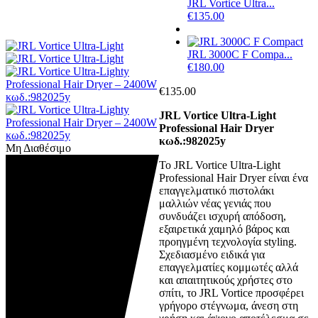
JRL Vortice Ultra...
€
135.00
JRL 3000C F Compa...
€
180.00
€
135.00
JRL Vortice Ultra-Light
Professional Hair Dryer
κωδ.:982025y
Μη Διαθέσιμο
Το JRL Vortice Ultra-Light
Professional Hair Dryer είναι ένα
επαγγελματικό πιστολάκι
μαλλιών νέας γενιάς που
συνδυάζει ισχυρή απόδοση,
εξαιρετικά χαμηλό βάρος και
προηγμένη τεχνολογία styling.
Σχεδιασμένο ειδικά για
επαγγελματίες κομμωτές αλλά
και απαιτητικούς χρήστες στο
σπίτι, το JRL Vortice προσφέρει
γρήγορο στέγνωμα, άνεση στη