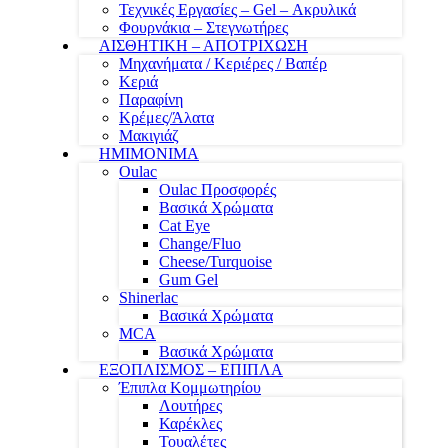
Τεχνικές Εργασίες – Gel – Ακρυλικά
Φουρνάκια – Στεγνωτήρες
ΑΙΣΘΗΤΙΚΗ – ΑΠΟΤΡΙΧΩΣΗ
Μηχανήματα / Κεριέρες / Βαπέρ
Κεριά
Παραφίνη
Κρέμες/Άλατα
Μακιγιάζ
ΗΜΙΜΟΝΙΜΑ
Oulac
Oulac Προσφορές
Βασικά Χρώματα
Cat Eye
Change/Fluo
Cheese/Turquoise
Gum Gel
Shinerlac
Βασικά Χρώματα
MCA
Βασικά Χρώματα
ΕΞΟΠΛΙΣΜΟΣ – ΕΠΙΠΛΑ
Έπιπλα Κομμωτηρίου
Λουτήρες
Καρέκλες
Τουαλέτες