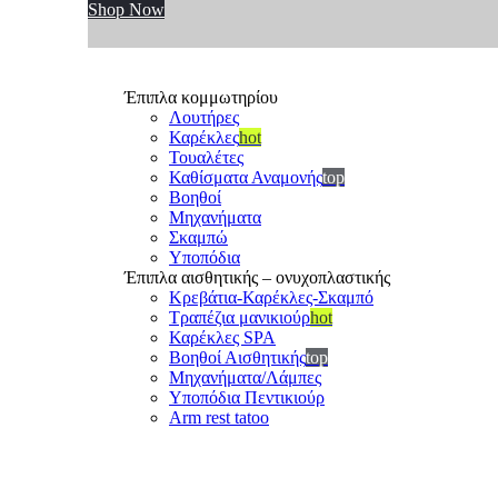
Shop Now
Έπιπλα κομμωτηρίου
Λουτήρες
Καρέκλες
hot
Τουαλέτες
Καθίσματα Αναμονής
top
Βοηθοί
Μηχανήματα
Σκαμπώ
Υποπόδια
Έπιπλα αισθητικής – ονυχοπλαστικής
Κρεβάτια-Καρέκλες-Σκαμπό
Τραπέζια μανικιούρ
hot
Καρέκλες SPA
Βοηθοί Αισθητικής
top
Μηχανήματα/Λάμπες
Υποπόδια Πεντικιούρ
Arm rest tatoo