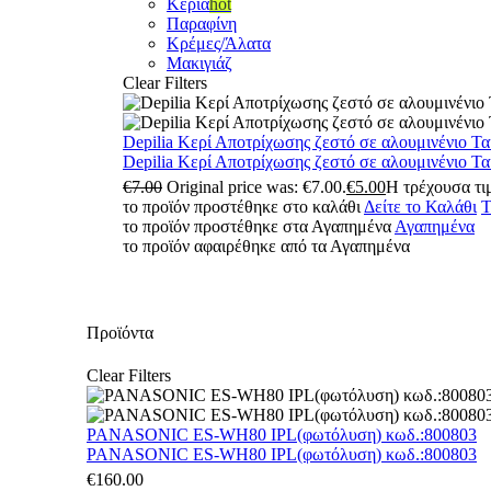
Κεριά
hot
Παραφίνη
Κρέμες/Άλατα
Μακιγιάζ
Clear Filters
Depilia Κερί Αποτρίχωσης ζεστό σε αλουμινένιο Τ
Depilia Κερί Αποτρίχωσης ζεστό σε αλουμινένιο Τ
€
7.00
Original price was: €7.00.
€
5.00
Η τρέχουσα τιμ
το προϊόν προστέθηκε στο καλάθι
Δείτε το Καλάθι
Τ
το προϊόν προστέθηκε στα Αγαπημένα
Αγαπημένα
το προϊόν αφαιρέθηκε από τα Αγαπημένα
Προϊόντα
Clear Filters
PANASONIC ES-WH80 IPL(φωτόλυση) κωδ.:800803
PANASONIC ES-WH80 IPL(φωτόλυση) κωδ.:800803
€
160.00