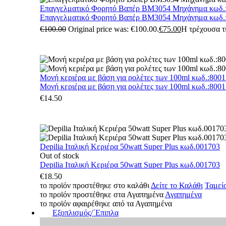
Επαγγελματικό Φορητό Βαπέρ BM3054 Μηχάνημα κωδ.
Επαγγελματικό Φορητό Βαπέρ BM3054 Μηχάνημα κωδ.
€
100.00
Original price was: €100.00.
€
75.00
Η τρέχουσα τι
Μονή κεριέρα με βάση για ρολέτες των 100ml κωδ.:800
Μονή κεριέρα με βάση για ρολέτες των 100ml κωδ.:800
€
14.50
Depilia Ιταλική Κεριέρα 50watt Super Plus κωδ.001703
Out of stock
Depilia Ιταλική Κεριέρα 50watt Super Plus κωδ.001703
€
18.50
το προϊόν προστέθηκε στο καλάθι
Δείτε το Καλάθι
Ταμεί
το προϊόν προστέθηκε στα Αγαπημένα
Αγαπημένα
το προϊόν αφαιρέθηκε από τα Αγαπημένα
Εξοπλισμός/΄Επιπλα