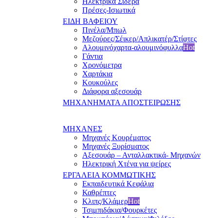
Ηλεκτρικά Σίδερα
Πρέσες-Ισιωτικά
ΕΙΔΗ ΒΑΦΕΙΟΥ
Πινέλα/Μπωλ
Μεζούρες/Σέικερ/Απλικατέρ/Στίφτες
Αλουμινόχαρτα-αλουμινόφυλλα
Hot
Γάντια
Χρονόμετρα
Χαρτάκια
Κουκούλες
Διάφορα αξεσουάρ
ΜΗΧΑΝΗΜΑΤΑ ΑΠΟΣΤΕΙΡΩΣΗΣ
ΜΗΧΑΝΕΣ
Μηχανές Κουρέματος
Μηχανές Ξυρίσματος
Αξεσουάρ – Ανταλλακτικά- Μηχανών
Ηλεκτρική Χτένα για ψείρες
ΕΡΓΑΛΕΙΑ ΚΟΜΜΩΤΙΚΗΣ
Εκπαιδευτικά Κεφάλια
Καθρέπτες
Κλιπς/Κλάμερ
Hot
Τσιμπιδάκια/Φουρκέτες