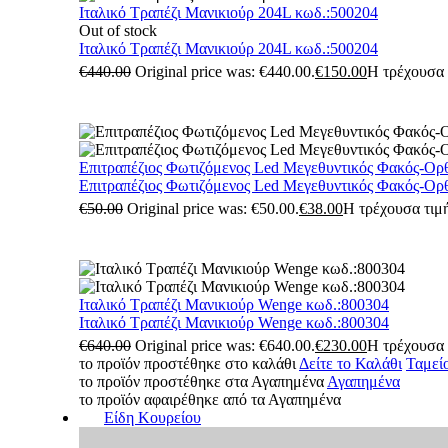
Ιταλικό Τραπέζι Μανικιούρ 204L κωδ.:500204
Out of stock
Ιταλικό Τραπέζι Μανικιούρ 204L κωδ.:500204
€
440.00
Original price was: €440.00.
€
150.00
Η τρέχουσα τ
Επιτραπέζιος Φωτιζόμενος Led Μεγεθυντικός Φακός-Ορ
Επιτραπέζιος Φωτιζόμενος Led Μεγεθυντικός Φακός-Ορ
€
50.00
Original price was: €50.00.
€
38.00
Η τρέχουσα τιμή
Ιταλικό Τραπέζι Μανικιούρ Wenge κωδ.:800304
Ιταλικό Τραπέζι Μανικιούρ Wenge κωδ.:800304
€
640.00
Original price was: €640.00.
€
230.00
Η τρέχουσα τ
το προϊόν προστέθηκε στο καλάθι
Δείτε το Καλάθι
Ταμεί
το προϊόν προστέθηκε στα Αγαπημένα
Αγαπημένα
το προϊόν αφαιρέθηκε από τα Αγαπημένα
Είδη Κουρείου