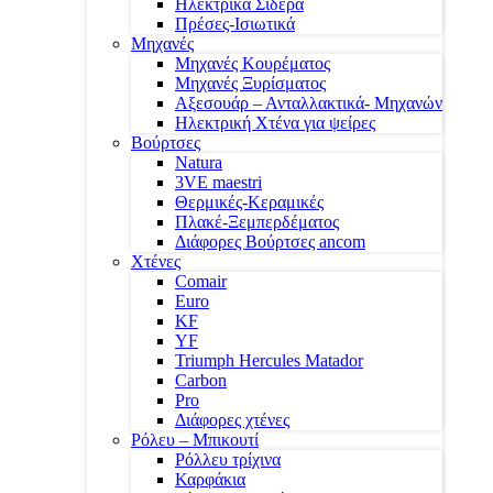
Ηλεκτρικά Σίδερα
Πρέσες-Ισιωτικά
Μηχανές
Μηχανές Κουρέματος
Μηχανές Ξυρίσματος
Αξεσουάρ – Ανταλλακτικά- Μηχανών
Ηλεκτρική Χτένα για ψείρες
Βούρτσες
Natura
3VE maestri
Θερμικές-Κεραμικές
Πλακέ-Ξεμπερδέματος
Διάφορες Βούρτσες ancom
Χτένες
Comair
Euro
KF
YF
Triumph Hercules Matador
Carbon
Pro
Διάφορες χτένες
Ρόλευ – Μπικουτί
Ρόλλευ τρίχινα
Καρφάκια