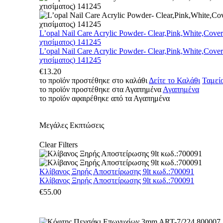
L’opal Nail Care Acrylic Powder- Clear,Pink,White,Cove
χτισίματος) 141245
L’opal Nail Care Acrylic Powder- Clear,Pink,White,Cove
χτισίματος) 141245
€
13.20
το προϊόν προστέθηκε στο καλάθι
Δείτε το Καλάθι
Ταμεί
το προϊόν προστέθηκε στα Αγαπημένα
Αγαπημένα
το προϊόν αφαιρέθηκε από τα Αγαπημένα
Μεγάλες Εκπτώσεις
Clear Filters
Κλίβανος Ξηρής Αποστείρωσης 9lt κωδ.:700091
Κλίβανος Ξηρής Αποστείρωσης 9lt κωδ.:700091
€
55.00