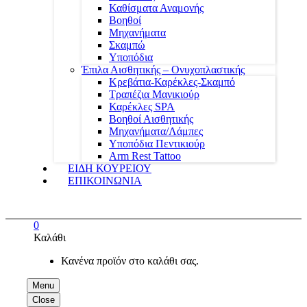
Καθίσματα Αναμονής
Βοηθοί
Μηχανήματα
Σκαμπώ
Υποπόδια
Έπιλα Αισθητικής – Ονυχοπλαστικής
Κρεβάτια-Καρέκλες-Σκαμπό
Τραπέζια Μανικιούρ
Καρέκλες SPA
Βοηθοί Αισθητικής
Μηχανήματα/Λάμπες
Υποπόδια Πεντικιούρ
Arm Rest Tattoo
ΕΙΔΗ ΚΟΥΡΕΙΟΥ
ΕΠΙΚΟΙΝΩΝΙΑ
0
Καλάθι
Κανένα προϊόν στο καλάθι σας.
Menu
Close