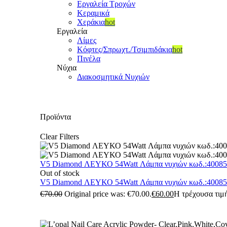
Εργαλεία Τροχών
Κεραμικά
Χεράκια
hot
Εργαλεία
Λίμες
Κόφτες/Σπρωχτ./Τσιμπιδάκια
hot
Πινέλα
Νύχια
Διακοσμητικά Νυχιών
Προϊόντα
Clear Filters
V5 Diamond ΛΕΥΚΟ 54Watt Λάμπα νυχιών κωδ.:4008
Out of stock
V5 Diamond ΛΕΥΚΟ 54Watt Λάμπα νυχιών κωδ.:4008
€
70.00
Original price was: €70.00.
€
60.00
Η τρέχουσα τιμή