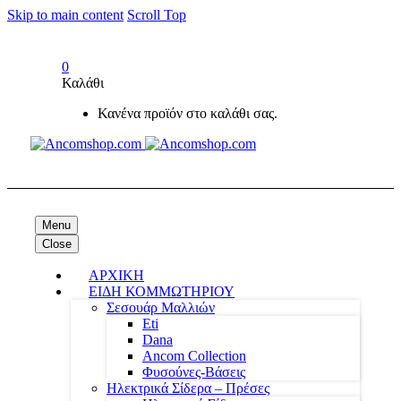
Skip to main content
Scroll Top
0
Καλάθι
Κανένα προϊόν στο καλάθι σας.
Menu
Close
ΑΡΧΙΚΗ
ΕΙΔΗ ΚΟΜΜΩΤΗΡΙΟΥ
Σεσουάρ Μαλλιών
Eti
Dana
Ancom Collection
Φυσούνες-Βάσεις
Ηλεκτρικά Σίδερα – Πρέσες