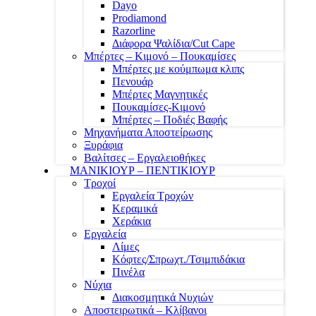
Dayo
Prodiamond
Razorline
Διάφορα Ψαλίδια/Cut Cape
Μπέρτες – Κιμονό – Πουκαμίσες
Μπέρτες με κούμπωμα κλιπς
Πενουάρ
Μπέρτες Μαγνητικές
Πουκαμίσες-Κιμονό
Μπέρτες – Ποδιές Βαφής
Μηχανήματα Αποστείρωσης
Ξυράφια
Βαλίτσες – Εργαλειοθήκες
ΜΑΝΙΚΙΟΥΡ – ΠΕΝΤΙΚΙΟΥΡ
Τροχοί
Εργαλεία Τροχών
Κεραμικά
Χεράκια
Εργαλεία
Λίμες
Κόφτες/Σπρωχτ./Τσιμπιδάκια
Πινέλα
Νύχια
Διακοσμητικά Νυχιών
Αποστειρωτικά – Κλίβανοι