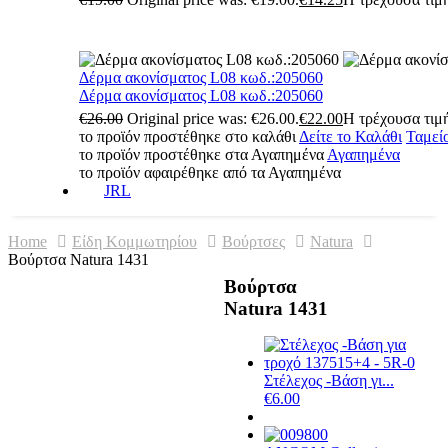
Δέρμα ακονίσματος L08 κωδ.:205060
Δέρμα ακονίσματος L08 κωδ.:205060
€
26.00
Original price was: €26.00.
€
22.00
Η τρέχουσα τιμή
το προϊόν προστέθηκε στο καλάθι
Δείτε το Καλάθι
Ταμεί
το προϊόν προστέθηκε στα Αγαπημένα
Αγαπημένα
το προϊόν αφαιρέθηκε από τα Αγαπημένα
JRL
Home
Είδη Κομμωτηρίου
Βούρτσες
Natura
Βούρτσα Natura 1431
Βούρτσα
Natura 1431
Στέλεχος -Βάση γι...
€
6.00