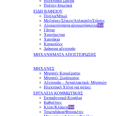
Ηλεκτρικά Σίδερα
Πρέσες-Ισιωτικά
ΕΙΔΗ ΒΑΦΕΙΟΥ
Πινέλα/Μπωλ
Μεζούρες/Σέικερ/Απλικατέρ/Στίφτες
Αλουμινόχαρτα-αλουμινόφυλλα
Hot
Γάντια
Χρονόμετρα
Χαρτάκια
Κουκούλες
Διάφορα αξεσουάρ
ΜΗΧΑΝΗΜΑΤΑ ΑΠΟΣΤΕΙΡΩΣΗΣ
ΜΗΧΑΝΕΣ
Μηχανές Κουρέματος
Μηχανές Ξυρίσματος
Αξεσουάρ – Ανταλλακτικά- Μηχανών
Ηλεκτρική Χτένα για ψείρες
ΕΡΓΑΛΕΙΑ ΚΟΜΜΩΤΙΚΗΣ
Εκπαιδευτικά Κεφάλια
Καθρέπτες
Κλιπς/Κλάμερ
Hot
Τσιμπιδάκια/Φουρκέτες