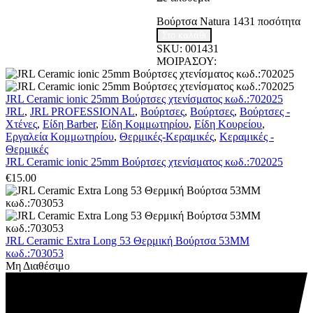
Βούρτσα Natura 1431 ποσότητα
Στο καλάθι
SKU:
001431
ΜΟΙΡΑΣΟΥ:
JRL Ceramic ionic 25mm Βούρτσες χτενίσματος κωδ.:702025
JRL
,
JRL PROFESSIONAL
,
Βούρτσες
,
Βούρτσες
,
Βούρτσες -
Χτένες
,
Είδη Barber
,
Είδη Κομμωτηρίου
,
Είδη Κουρείου
,
Εργαλεία Κομμωτηρίου
,
Θερμικές-Κεραμικές
,
Κεραμικές -
Θερμικές
JRL Ceramic ionic 25mm Βούρτσες χτενίσματος κωδ.:702025
€
15.00
JRL Ceramic Extra Long 53 Θερμική Βούρτσα 53MM
κωδ.:703053
Μη Διαθέσιμο