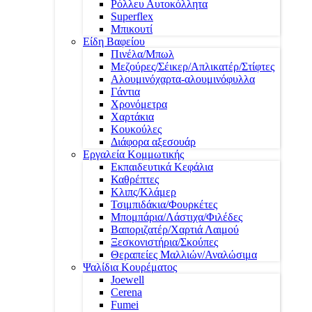
Ρόλλευ Αυτοκόλλητα
Superflex
Μπικουτί
Είδη Βαφείου
Πινέλα/Μπωλ
Μεζούρες/Σέικερ/Απλικατέρ/Στίφτες
Αλουμινόχαρτα-αλουμινόφυλλα
Γάντια
Χρονόμετρα
Χαρτάκια
Κουκούλες
Διάφορα αξεσουάρ
Εργαλεία Κομμωτικής
Εκπαιδευτικά Κεφάλια
Καθρέπτες
Κλιπς/Κλάμερ
Τσιμπιδάκια/Φουρκέτες
Μπομπάρια/Λάστιχα/Φιλέδες
Βαποριζατέρ/Χαρτιά Λαιμού
Ξεσκονιστήρια/Σκούπες
Θεραπείες Μαλλιών/Αναλώσιμα
Ψαλίδια Κουρέματος
Joewell
Cerena
Fumei