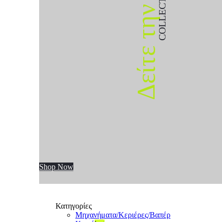
COLLECTION
Δείτε την
Shop Now
Κατηγορίες
Μηχανήματα/Κεριέρες/Βαπέρ