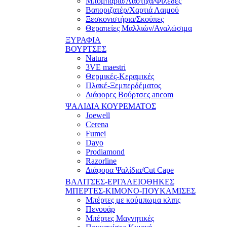
Μπομπάρια/Λάστιχα/Φιλέδες
Βαποριζατέρ/Χαρτιά Λαιμού
Ξεσκονιστήρια/Σκούπες
Θεραπείες Μαλλιών/Αναλώσιμα
ΞΥΡΑΦΙΑ
ΒΟΥΡΤΣΕΣ
Natura
3VE maestri
Θερμικές-Κεραμικές
Πλακέ-Ξεμπερδέματος
Διάφορες Βούρτσες ancom
ΨΑΛΙΔΙΑ ΚΟΥΡΕΜΑΤΟΣ
Joewell
Cerena
Fumei
Dayo
Prodiamond
Razorline
Διάφορα Ψαλίδια/Cut Cape
ΒΑΛΙΤΣΕΣ-ΕΡΓΑΛΕΙΟΘΗΚΕΣ
ΜΠΕΡΤΕΣ-ΚΙΜΟΝΟ-ΠΟΥΚΑΜΙΣΕΣ
Μπέρτες με κούμπωμα κλιπς
Πενουάρ
Μπέρτες Μαγνητικές