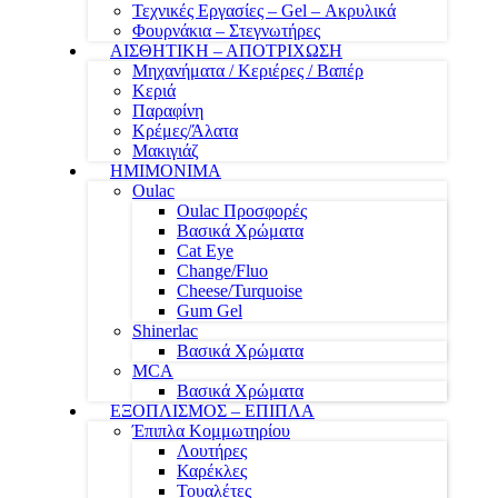
Τεχνικές Εργασίες – Gel – Ακρυλικά
Φουρνάκια – Στεγνωτήρες
ΑΙΣΘΗΤΙΚΗ – ΑΠΟΤΡΙΧΩΣΗ
Μηχανήματα / Κεριέρες / Βαπέρ
Κεριά
Παραφίνη
Κρέμες/Άλατα
Μακιγιάζ
ΗΜΙΜΟΝΙΜΑ
Oulac
Oulac Προσφορές
Βασικά Χρώματα
Cat Eye
Change/Fluo
Cheese/Turquoise
Gum Gel
Shinerlac
Βασικά Χρώματα
MCA
Βασικά Χρώματα
ΕΞΟΠΛΙΣΜΟΣ – ΕΠΙΠΛΑ
Έπιπλα Κομμωτηρίου
Λουτήρες
Καρέκλες
Τουαλέτες