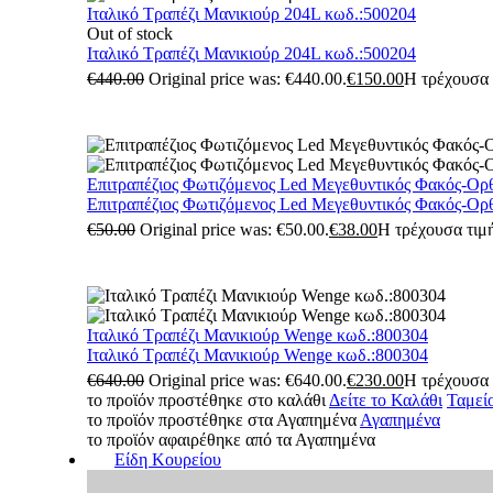
Ιταλικό Τραπέζι Μανικιούρ 204L κωδ.:500204
Out of stock
Ιταλικό Τραπέζι Μανικιούρ 204L κωδ.:500204
€
440.00
Original price was: €440.00.
€
150.00
Η τρέχουσα τ
Επιτραπέζιος Φωτιζόμενος Led Μεγεθυντικός Φακός-Ορ
Επιτραπέζιος Φωτιζόμενος Led Μεγεθυντικός Φακός-Ορ
€
50.00
Original price was: €50.00.
€
38.00
Η τρέχουσα τιμή
Ιταλικό Τραπέζι Μανικιούρ Wenge κωδ.:800304
Ιταλικό Τραπέζι Μανικιούρ Wenge κωδ.:800304
€
640.00
Original price was: €640.00.
€
230.00
Η τρέχουσα τ
το προϊόν προστέθηκε στο καλάθι
Δείτε το Καλάθι
Ταμεί
το προϊόν προστέθηκε στα Αγαπημένα
Αγαπημένα
το προϊόν αφαιρέθηκε από τα Αγαπημένα
Είδη Κουρείου