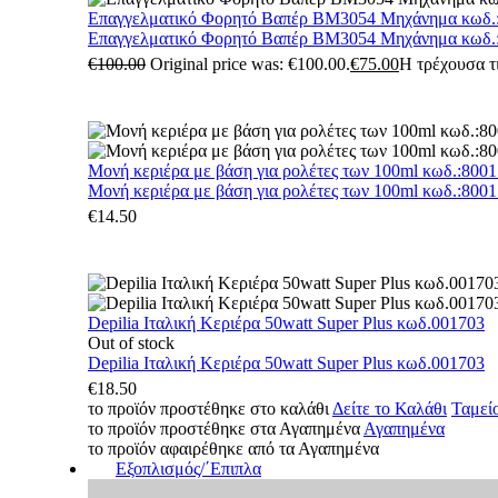
Επαγγελματικό Φορητό Βαπέρ BM3054 Μηχάνημα κωδ.
Επαγγελματικό Φορητό Βαπέρ BM3054 Μηχάνημα κωδ.
€
100.00
Original price was: €100.00.
€
75.00
Η τρέχουσα τι
Μονή κεριέρα με βάση για ρολέτες των 100ml κωδ.:800
Μονή κεριέρα με βάση για ρολέτες των 100ml κωδ.:800
€
14.50
Depilia Ιταλική Κεριέρα 50watt Super Plus κωδ.001703
Out of stock
Depilia Ιταλική Κεριέρα 50watt Super Plus κωδ.001703
€
18.50
το προϊόν προστέθηκε στο καλάθι
Δείτε το Καλάθι
Ταμεί
το προϊόν προστέθηκε στα Αγαπημένα
Αγαπημένα
το προϊόν αφαιρέθηκε από τα Αγαπημένα
Εξοπλισμός/΄Επιπλα