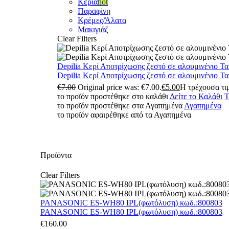
Κεριά
hot
Παραφίνη
Κρέμες/Άλατα
Μακιγιάζ
Clear Filters
Depilia Κερί Αποτρίχωσης ζεστό σε αλουμινένιο Τ
Depilia Κερί Αποτρίχωσης ζεστό σε αλουμινένιο Τ
€
7.00
Original price was: €7.00.
€
5.00
Η τρέχουσα τιμ
το προϊόν προστέθηκε στο καλάθι
Δείτε το Καλάθι
Τ
το προϊόν προστέθηκε στα Αγαπημένα
Αγαπημένα
το προϊόν αφαιρέθηκε από τα Αγαπημένα
Προϊόντα
Clear Filters
PANASONIC ES-WH80 IPL(φωτόλυση) κωδ.:800803
PANASONIC ES-WH80 IPL(φωτόλυση) κωδ.:800803
€
160.00