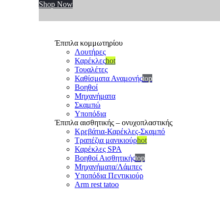
Shop Now
Έπιπλα κομμωτηρίου
Λουτήρες
Καρέκλες
hot
Τουαλέτες
Καθίσματα Αναμονής
top
Βοηθοί
Μηχανήματα
Σκαμπώ
Υποπόδια
Έπιπλα αισθητικής – ονυχοπλαστικής
Κρεβάτια-Καρέκλες-Σκαμπό
Τραπέζια μανικιούρ
hot
Καρέκλες SPA
Βοηθοί Αισθητικής
top
Μηχανήματα/Λάμπες
Υποπόδια Πεντικιούρ
Arm rest tatoo