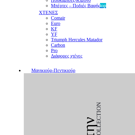
Πουκαμίσες-Κιμονό
Μπέρτες – Ποδιές Βαφής
top
ΧΤΕΝΕΣ
Comair
Euro
KF
YF
Triumph Hercules Matador
Carbon
Pro
Διάφορες χτένες
Μανικιούρ-Πεντικιούρ
COLLECTION