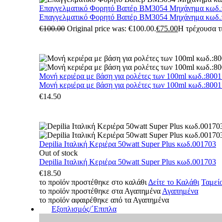
Επαγγελματικό Φορητό Βαπέρ BM3054 Μηχάνημα κωδ.
Επαγγελματικό Φορητό Βαπέρ BM3054 Μηχάνημα κωδ.
€
100.00
Original price was: €100.00.
€
75.00
Η τρέχουσα τι
Μονή κεριέρα με βάση για ρολέτες των 100ml κωδ.:800
Μονή κεριέρα με βάση για ρολέτες των 100ml κωδ.:800
€
14.50
Depilia Ιταλική Κεριέρα 50watt Super Plus κωδ.001703
Out of stock
Depilia Ιταλική Κεριέρα 50watt Super Plus κωδ.001703
€
18.50
το προϊόν προστέθηκε στο καλάθι
Δείτε το Καλάθι
Ταμεί
το προϊόν προστέθηκε στα Αγαπημένα
Αγαπημένα
το προϊόν αφαιρέθηκε από τα Αγαπημένα
Εξοπλισμός/΄Επιπλα