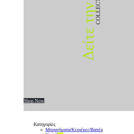
COLLECTION
Δείτε την
Shop Now
Κατηγορίες
Μηχανήματα/Κεριέρες/Βαπέρ