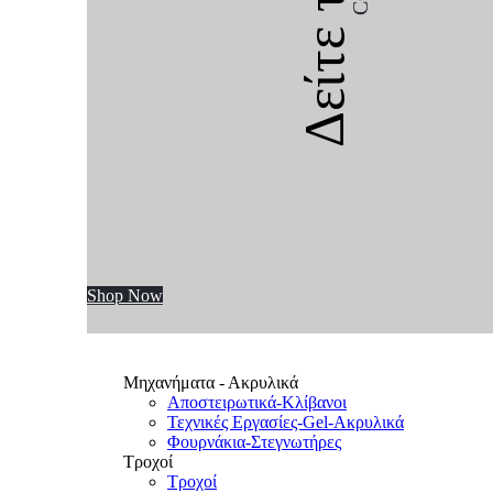
Δείτε την
Shop Now
Μηχανήματα - Ακρυλικά
Αποστειρωτικά-Κλίβανοι
Τεχνικές Εργασίες-Gel-Ακρυλικά
Φουρνάκια-Στεγνωτήρες
Τροχοί
Τροχοί