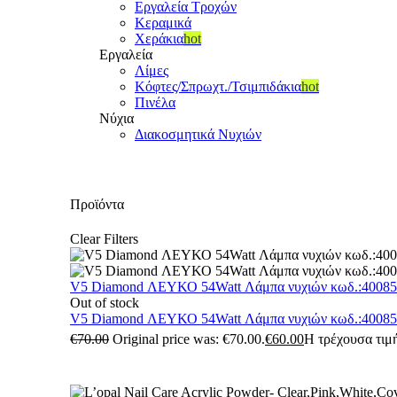
Εργαλεία Τροχών
Κεραμικά
Χεράκια
hot
Εργαλεία
Λίμες
Κόφτες/Σπρωχτ./Τσιμπιδάκια
hot
Πινέλα
Νύχια
Διακοσμητικά Νυχιών
Προϊόντα
Clear Filters
V5 Diamond ΛΕΥΚΟ 54Watt Λάμπα νυχιών κωδ.:4008
Out of stock
V5 Diamond ΛΕΥΚΟ 54Watt Λάμπα νυχιών κωδ.:4008
€
70.00
Original price was: €70.00.
€
60.00
Η τρέχουσα τιμή