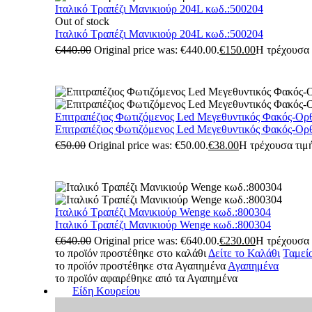
Ιταλικό Τραπέζι Μανικιούρ 204L κωδ.:500204
Out of stock
Ιταλικό Τραπέζι Μανικιούρ 204L κωδ.:500204
€
440.00
Original price was: €440.00.
€
150.00
Η τρέχουσα τ
Επιτραπέζιος Φωτιζόμενος Led Μεγεθυντικός Φακός-Ορ
Επιτραπέζιος Φωτιζόμενος Led Μεγεθυντικός Φακός-Ορ
€
50.00
Original price was: €50.00.
€
38.00
Η τρέχουσα τιμή
Ιταλικό Τραπέζι Μανικιούρ Wenge κωδ.:800304
Ιταλικό Τραπέζι Μανικιούρ Wenge κωδ.:800304
€
640.00
Original price was: €640.00.
€
230.00
Η τρέχουσα τ
το προϊόν προστέθηκε στο καλάθι
Δείτε το Καλάθι
Ταμεί
το προϊόν προστέθηκε στα Αγαπημένα
Αγαπημένα
το προϊόν αφαιρέθηκε από τα Αγαπημένα
Είδη Κουρείου