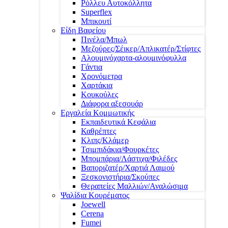
Ρόλλευ Αυτοκόλλητα
Superflex
Μπικουτί
Είδη Βαφείου
Πινέλα/Μπωλ
Μεζούρες/Σέικερ/Απλικατέρ/Στίφτες
Αλουμινόχαρτα-αλουμινόφυλλα
Γάντια
Χρονόμετρα
Χαρτάκια
Κουκούλες
Διάφορα αξεσουάρ
Εργαλεία Κομμωτικής
Εκπαιδευτικά Κεφάλια
Καθρέπτες
Κλιπς/Κλάμερ
Τσιμπιδάκια/Φουρκέτες
Μπομπάρια/Λάστιχα/Φιλέδες
Βαποριζατέρ/Χαρτιά Λαιμού
Ξεσκονιστήρια/Σκούπες
Θεραπείες Μαλλιών/Αναλώσιμα
Ψαλίδια Κουρέματος
Joewell
Cerena
Fumei