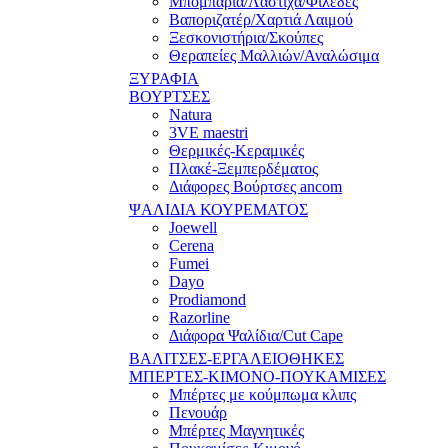
Μπομπάρια/Λάστιχα/Φιλέδες
Βαποριζατέρ/Χαρτιά Λαιμού
Ξεσκονιστήρια/Σκούπες
Θεραπείες Μαλλιών/Αναλώσιμα
ΞΥΡΑΦΙΑ
ΒΟΥΡΤΣΕΣ
Natura
3VE maestri
Θερμικές-Κεραμικές
Πλακέ-Ξεμπερδέματος
Διάφορες Βούρτσες ancom
ΨΑΛΙΔΙΑ ΚΟΥΡΕΜΑΤΟΣ
Joewell
Cerena
Fumei
Dayo
Prodiamond
Razorline
Διάφορα Ψαλίδια/Cut Cape
ΒΑΛΙΤΣΕΣ-ΕΡΓΑΛΕΙΟΘΗΚΕΣ
ΜΠΕΡΤΕΣ-ΚΙΜΟΝΟ-ΠΟΥΚΑΜΙΣΕΣ
Μπέρτες με κούμπωμα κλιπς
Πενουάρ
Μπέρτες Μαγνητικές