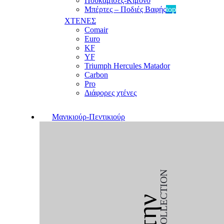
Πουκαμίσες-Κιμονό
Μπέρτες – Ποδιές Βαφής
top
ΧΤΕΝΕΣ
Comair
Euro
KF
YF
Triumph Hercules Matador
Carbon
Pro
Διάφορες χτένες
Μανικιούρ-Πεντικιούρ
COLLECTION