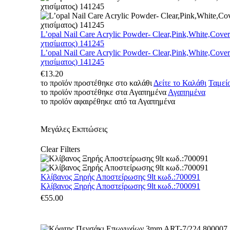
L’opal Nail Care Acrylic Powder- Clear,Pink,White,Cove
χτισίματος) 141245
L’opal Nail Care Acrylic Powder- Clear,Pink,White,Cove
χτισίματος) 141245
€
13.20
το προϊόν προστέθηκε στο καλάθι
Δείτε το Καλάθι
Ταμεί
το προϊόν προστέθηκε στα Αγαπημένα
Αγαπημένα
το προϊόν αφαιρέθηκε από τα Αγαπημένα
Μεγάλες Εκπτώσεις
Clear Filters
Κλίβανος Ξηρής Αποστείρωσης 9lt κωδ.:700091
Κλίβανος Ξηρής Αποστείρωσης 9lt κωδ.:700091
€
55.00