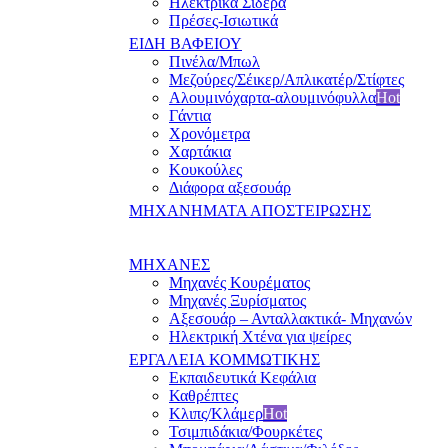
Ηλεκτρικά Σίδερα
Πρέσες-Ισιωτικά
ΕΙΔΗ ΒΑΦΕΙΟΥ
Πινέλα/Μπωλ
Μεζούρες/Σέικερ/Απλικατέρ/Στίφτες
Αλουμινόχαρτα-αλουμινόφυλλα
Hot
Γάντια
Χρονόμετρα
Χαρτάκια
Κουκούλες
Διάφορα αξεσουάρ
ΜΗΧΑΝΗΜΑΤΑ ΑΠΟΣΤΕΙΡΩΣΗΣ
ΜΗΧΑΝΕΣ
Μηχανές Κουρέματος
Μηχανές Ξυρίσματος
Αξεσουάρ – Ανταλλακτικά- Μηχανών
Ηλεκτρική Χτένα για ψείρες
ΕΡΓΑΛΕΙΑ ΚΟΜΜΩΤΙΚΗΣ
Εκπαιδευτικά Κεφάλια
Καθρέπτες
Κλιπς/Κλάμερ
Hot
Τσιμπιδάκια/Φουρκέτες