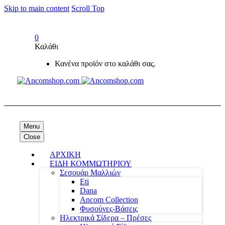
Skip to main content
Scroll Top
0
Καλάθι
Κανένα προϊόν στο καλάθι σας.
Menu
Close
ΑΡΧΙΚΗ
ΕΙΔΗ ΚΟΜΜΩΤΗΡΙΟΥ
Σεσουάρ Μαλλιών
Eti
Dana
Ancom Collection
Φυσούνες-Βάσεις
Ηλεκτρικά Σίδερα – Πρέσες