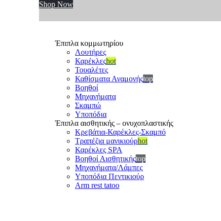
Shop Now
Έπιπλα κομμωτηρίου
Λουτήρες
Καρέκλες
hot
Τουαλέτες
Καθίσματα Αναμονής
top
Βοηθοί
Μηχανήματα
Σκαμπώ
Υποπόδια
Έπιπλα αισθητικής – ονυχοπλαστικής
Κρεβάτια-Καρέκλες-Σκαμπό
Τραπέζια μανικιούρ
hot
Καρέκλες SPA
Βοηθοί Αισθητικής
top
Μηχανήματα/Λάμπες
Υποπόδια Πεντικιούρ
Arm rest tatoo