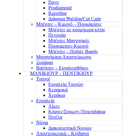
Dayo
Prodiamond
Razorline
Διάφορα Ψαλίδια/Cut Cape
Μπέρτες – Κιμονό – Πουκαμίσες
Μπέρτες με κούμπωμα κλιπς
Πενουάρ
Μπέρτες Μαγνητικές
Πουκαμίσες-Κιμονό
Μπέρτες – Ποδιές Βαφής
Μηχανήματα Αποστείρωσης
Ξυράφια
Βαλίτσες – Εργαλειοθήκες
ΜΑΝΙΚΙΟΥΡ – ΠΕΝΤΙΚΙΟΥΡ
Τροχοί
Εργαλεία Τροχών
Κεραμικά
Χεράκια
Εργαλεία
Λίμες
Κόφτες/Σπρωχτ./Τσιμπιδάκια
Πινέλα
Νύχια
Διακοσμητικά Νυχιών
Αποστειρωτικά – Κλίβανοι