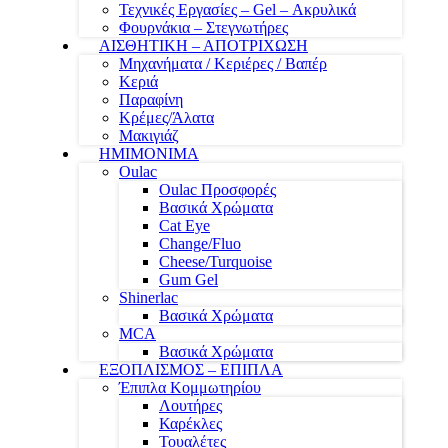
Τεχνικές Εργασίες – Gel – Ακρυλικά
Φουρνάκια – Στεγνωτήρες
ΑΙΣΘΗΤΙΚΗ – ΑΠΟΤΡΙΧΩΣΗ
Μηχανήματα / Κεριέρες / Βαπέρ
Κεριά
Παραφίνη
Κρέμες/Άλατα
Μακιγιάζ
ΗΜΙΜΟΝΙΜΑ
Oulac
Oulac Προσφορές
Βασικά Χρώματα
Cat Eye
Change/Fluo
Cheese/Turquoise
Gum Gel
Shinerlac
Βασικά Χρώματα
MCA
Βασικά Χρώματα
ΕΞΟΠΛΙΣΜΟΣ – ΕΠΙΠΛΑ
Έπιπλα Κομμωτηρίου
Λουτήρες
Καρέκλες
Τουαλέτες