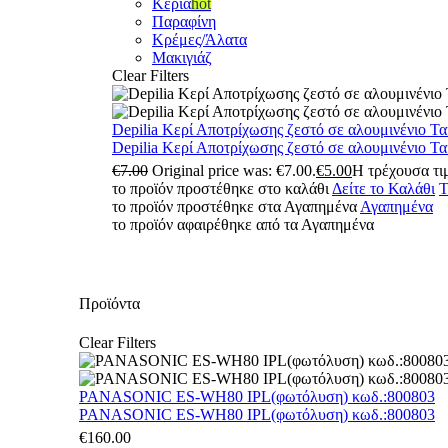
Κεριά
hot
Παραφίνη
Κρέμες/Άλατα
Μακιγιάζ
Clear Filters
Depilia Κερί Αποτρίχωσης ζεστό σε αλουμινένιο Τ
Depilia Κερί Αποτρίχωσης ζεστό σε αλουμινένιο Τ
€
7.00
Original price was: €7.00.
€
5.00
Η τρέχουσα τιμ
το προϊόν προστέθηκε στο καλάθι
Δείτε το Καλάθι
Τ
το προϊόν προστέθηκε στα Αγαπημένα
Αγαπημένα
το προϊόν αφαιρέθηκε από τα Αγαπημένα
Προϊόντα
Clear Filters
PANASONIC ES-WH80 IPL(φωτόλυση) κωδ.:800803
PANASONIC ES-WH80 IPL(φωτόλυση) κωδ.:800803
€
160.00