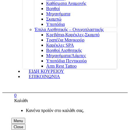
Καθίσματα Αναμονής
Βοηθοί
Μηχανήματα
Σκαμπώ
Υποπόδια
Έπιλα Αισθητικής – Ονυχοπλαστικής
Κρεβάτια-Καρέκλες-Σκαμπό
Τραπέζια Μανικιούρ
Καρέκλες SPA
Βοηθοί Αισθητικής
Μηχανήματα/Λάμπες
Υποπόδια Πεντικιούρ
Arm Rest Tattoo
ΕΙΔΗ ΚΟΥΡΕΙΟΥ
ΕΠΙΚΟΙΝΩΝΙΑ
0
Καλάθι
Κανένα προϊόν στο καλάθι σας.
Menu
Close