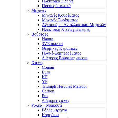
Ηλεκτρικά Σίδερα
Πρέσες-Ισιωτικά
Μηχανές
Μηχανές Κουρέματος
Μηχανές Ξυρίσματος
Αξεσουάρ – Ανταλλακτικά- Μηχανών
Ηλεκτρική Χτένα για ψείρες
Βούρτσες
Natura
3VE maestri
Θερμικές-Κεραμικές
Πλακέ-Ξεμπερδέματος
Διάφορες Βούρτσες ancom
Χτένες
Comair
Euro
KF
YF
Triumph Hercules Matador
Carbon
Pro
Διάφορες χτένες
Ρόλευ – Μπικουτί
Ρόλλευ τρίχινα
Καρφάκια