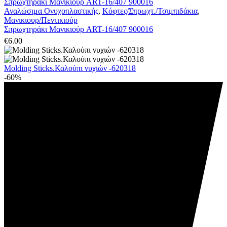
Σπρωχτηράκι Μανικιούρ ART-16/407 900016
Αναλώσιμα Ονυχοπλαστικής
,
Κόφτες/Σπρωχτ./Τσιμπιδάκια
,
Μανικιουρ/Πεντικιούρ
Σπρωχτηράκι Μανικιούρ ART-16/407 900016
€
6.00
Molding Sticks.Καλούπι νυχιών -620318
-60%