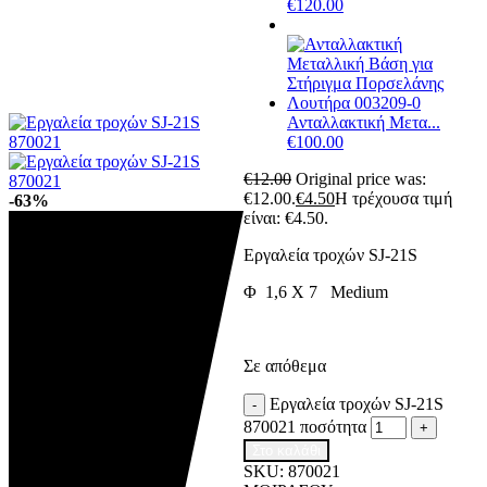
€
120.00
Ανταλλακτική Μετα...
€
100.00
€
12.00
Original price was:
€12.00.
€
4.50
Η τρέχουσα τιμή
-63%
είναι: €4.50.
Εργαλεία τροχών SJ-21S
Φ 1,6 X 7 Medium
Σε απόθεμα
Εργαλεία τροχών SJ-21S
-
870021 ποσότητα
+
Στο καλάθι
SKU:
870021