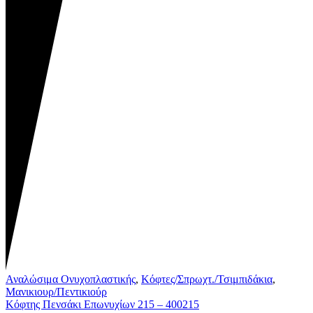
Αναλώσιμα Ονυχοπλαστικής
,
Κόφτες/Σπρωχτ./Τσιμπιδάκια
,
Μανικιουρ/Πεντικιούρ
Κόφτης Πενσάκι Επωνυχίων 215 – 400215