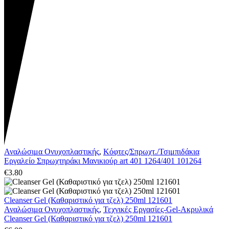
Αναλώσιμα Ονυχοπλαστικής
,
Κόφτες/Σπρωχτ./Τσιμπιδάκια
Εργαλείο Σπρωχτηράκι Μανικιούρ art 401 1264/401 101264
€
3.80
Cleanser Gel (Καθαριστικό για τζελ) 250ml 121601
Αναλώσιμα Ονυχοπλαστικής
,
Τεχνικές Εργασίες-Gel-Ακρυλικά
Cleanser Gel (Καθαριστικό για τζελ) 250ml 121601