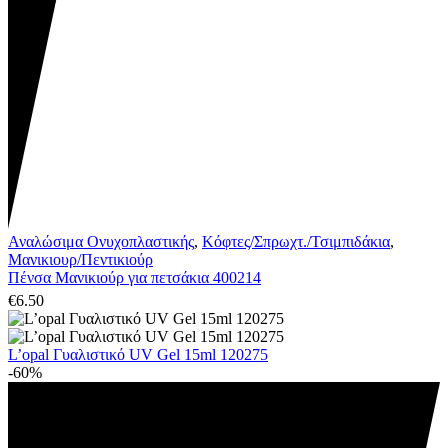
Αναλώσιμα Ονυχοπλαστικής
,
Κόφτες/Σπρωχτ./Τσιμπιδάκια
,
Μανικιουρ/Πεντικιούρ
Πένσα Μανικιούρ για πετσάκια 400214
€
6.50
L’opal Γυαλιστικό UV Gel 15ml 120275
-60%