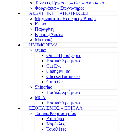
Τεχνικές Εργασίες – Gel – Ακρυλικά
Φουρνάκια – Στεγνωτήρες
ΑΙΣΘΗΤΙΚΗ – ΑΠΟΤΡΙΧΩΣΗ
Μηχανήματα / Κεριέρες / Βαπέρ
Κεριά
Παραφίνη
Κρέμες/Άλατα
Μακιγιάζ
ΗΜΙΜΟΝΙΜΑ
Oulac
Oulac Προσφορές
Βασικά Χρώματα
Cat Eye
Change/Fluo
Cheese/Turquoise
Gum Gel
Shinerlac
Βασικά Χρώματα
MCA
Βασικά Χρώματα
ΕΞΟΠΛΙΣΜΟΣ – ΕΠΙΠΛΑ
Έπιπλα Κομμωτηρίου
Λουτήρες
Καρέκλες
Τουαλέτες