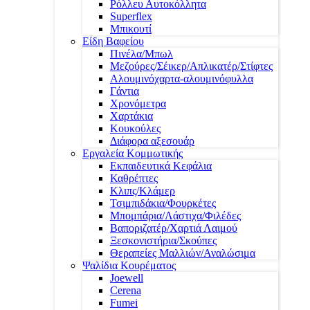
Ρόλλευ Αυτοκόλλητα
Superflex
Μπικουτί
Είδη Βαφείου
Πινέλα/Μπωλ
Μεζούρες/Σέικερ/Απλικατέρ/Στίφτες
Αλουμινόχαρτα-αλουμινόφυλλα
Γάντια
Χρονόμετρα
Χαρτάκια
Κουκούλες
Διάφορα αξεσουάρ
Εργαλεία Κομμωτικής
Εκπαιδευτικά Κεφάλια
Καθρέπτες
Κλιπς/Κλάμερ
Τσιμπιδάκια/Φουρκέτες
Μπομπάρια/Λάστιχα/Φιλέδες
Βαποριζατέρ/Χαρτιά Λαιμού
Ξεσκονιστήρια/Σκούπες
Θεραπείες Μαλλιών/Αναλώσιμα
Ψαλίδια Κουρέματος
Joewell
Cerena
Fumei