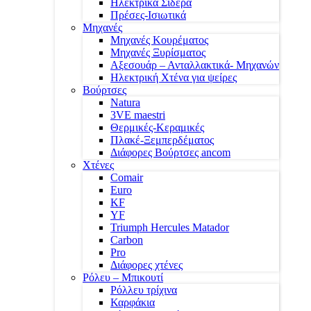
Ηλεκτρικά Σίδερα
Πρέσες-Ισιωτικά
Μηχανές
Μηχανές Κουρέματος
Μηχανές Ξυρίσματος
Αξεσουάρ – Ανταλλακτικά- Μηχανών
Ηλεκτρική Χτένα για ψείρες
Βούρτσες
Natura
3VE maestri
Θερμικές-Κεραμικές
Πλακέ-Ξεμπερδέματος
Διάφορες Βούρτσες ancom
Χτένες
Comair
Euro
KF
YF
Triumph Hercules Matador
Carbon
Pro
Διάφορες χτένες
Ρόλευ – Μπικουτί
Ρόλλευ τρίχινα
Καρφάκια