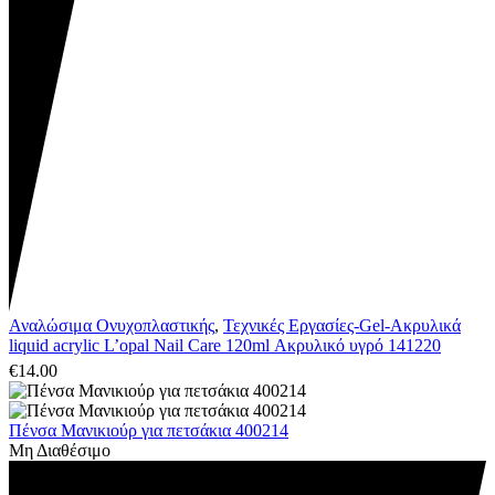
Αναλώσιμα Ονυχοπλαστικής
,
Τεχνικές Εργασίες-Gel-Ακρυλικά
liquid acrylic L’opal Nail Care 120ml Ακρυλικό υγρό 141220
€
14.00
Πένσα Μανικιούρ για πετσάκια 400214
Μη Διαθέσιμο