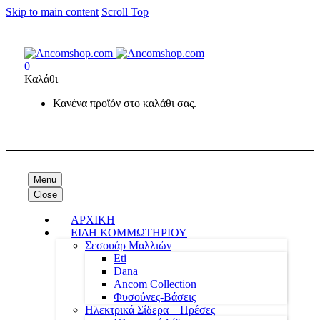
Skip to main content
Scroll Top
0
Καλάθι
Κανένα προϊόν στο καλάθι σας.
Menu
Close
ΑΡΧΙΚΗ
ΕΙΔΗ ΚΟΜΜΩΤΗΡΙΟΥ
Σεσουάρ Μαλλιών
Eti
Dana
Ancom Collection
Φυσούνες-Βάσεις
Ηλεκτρικά Σίδερα – Πρέσες