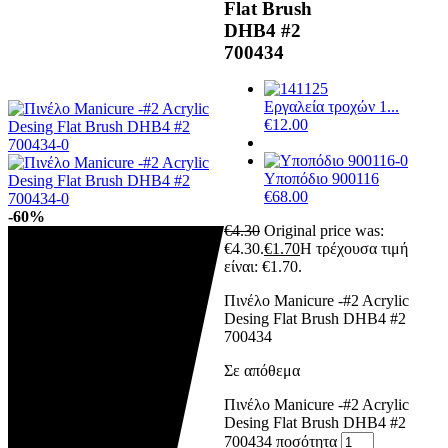
Flat Brush
DHB4 #2
700434
Εργαλεία τροχών 1...
€
12.00
Υποπόδιο 900116
€
68.00
-60%
€
4.30
Original price was:
€4.30.
€
1.70
Η τρέχουσα τιμή
είναι: €1.70.
Πινέλο Manicure -#2 Acrylic
Desing Flat Brush DHB4 #2
700434
Σε απόθεμα
Πινέλο Manicure -#2 Acrylic
Desing Flat Brush DHB4 #2
700434 ποσότητα