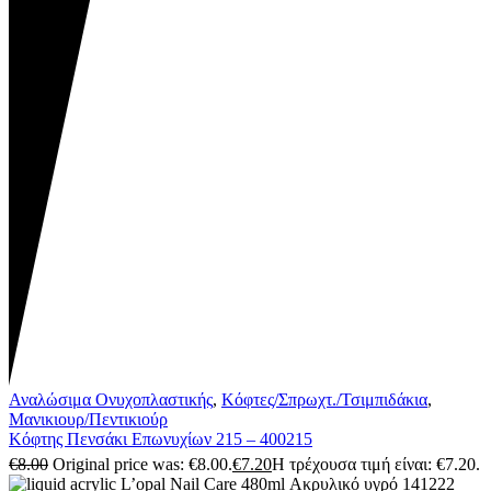
Αναλώσιμα Ονυχοπλαστικής
,
Κόφτες/Σπρωχτ./Τσιμπιδάκια
,
Μανικιουρ/Πεντικιούρ
Κόφτης Πενσάκι Επωνυχίων 215 – 400215
€
8.00
Original price was: €8.00.
€
7.20
Η τρέχουσα τιμή είναι: €7.20.