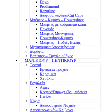
Dayo
Prodiamond
Razorline
Διάφορα Ψαλίδια/Cut Cape
Μπέρτες – Κιμονό – Πουκαμίσες
Μπέρτες με κούμπωμα κλιπς
Πενουάρ
Μπέρτες Μαγνητικές
Πουκαμίσες-Κιμονό
Μπέρτες – Ποδιές Βαφής
Μηχανήματα Αποστείρωσης
Ξυράφια
Βαλίτσες – Εργαλειοθήκες
ΜΑΝΙΚΙΟΥΡ – ΠΕΝΤΙΚΙΟΥΡ
Τροχοί
Εργαλεία Τροχών
Κεραμικά
Χεράκια
Εργαλεία
Λίμες
Κόφτες/Σπρωχτ./Τσιμπιδάκια
Πινέλα
Νύχια
Διακοσμητικά Νυχιών
Αποστειρωτικά – Κλίβανοι