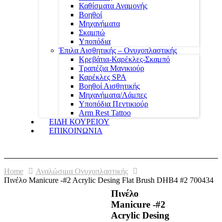
Καθίσματα Αναμονής
Βοηθοί
Μηχανήματα
Σκαμπώ
Υποπόδια
Έπιλα Αισθητικής – Ονυχοπλαστικής
Κρεβάτια-Καρέκλες-Σκαμπό
Τραπέζια Μανικιούρ
Καρέκλες SPA
Βοηθοί Αισθητικής
Μηχανήματα/Λάμπες
Υποπόδια Πεντικιούρ
Arm Rest Tattoo
ΕΙΔΗ ΚΟΥΡΕΙΟΥ
ΕΠΙΚΟΙΝΩΝΙΑ
Home
Αναλώσιμα Ονυχοπλαστικής
Πινέλο Manicure -#2 Acrylic Desing Flat Brush DHB4 #2 700434
Πινέλο
Manicure -#2
Acrylic Desing