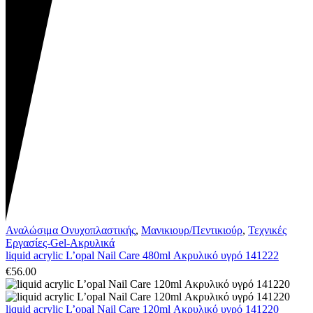
Αναλώσιμα Ονυχοπλαστικής
,
Μανικιουρ/Πεντικιούρ
,
Τεχνικές
Εργασίες-Gel-Ακρυλικά
liquid acrylic L’opal Nail Care 480ml Ακρυλικό υγρό 141222
€
56.00
liquid acrylic L’opal Nail Care 120ml Ακρυλικό υγρό 141220