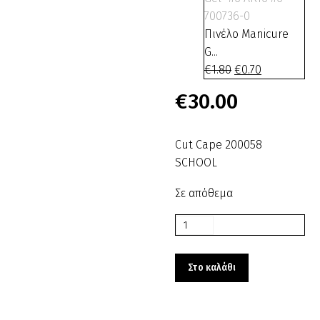
Πινέλο Manicure
G...
€
1.80
Original
€
0.70
Η
price
τρέχουσα
€
30.00
was:
τιμή
€1.80.
είναι:
€0.70.
Cut Cape 200058
SCHOOL
Σε απόθεμα
Cut
Cape
200058
Στο καλάθι
SCHOOL
ποσότητα