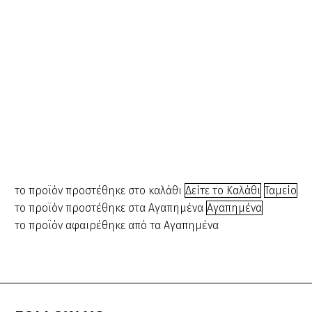
Εργαλεία Κομμωτικής
,
Εργαλεία Κομμωτικής
,
Τσιμπιδάκια
Φιλές
Τσιμπιδάκια-Φουρκέτες
,
Μπομπάρια/Λάστιχα/
Τσιμπιδάκια/Φουρκέτες
Φιλέδες
,
Φιλέδες
Blond
Μαλλιών
Τσιμπιδάκια
Φιλές Μαλλιών
κωδ.:312456
HK
Blond
HK 8171
8171
κωδ.:312456
κωδ.:322347
κωδ.:322347
€
2.10
€
2.00
το προϊόν προστέθηκε στο καλάθι
Δείτε το Καλάθι
Ταμείο
το προϊόν προστέθηκε στα Αγαπημένα
Αγαπημένα
το προϊόν αφαιρέθηκε από τα Αγαπημένα