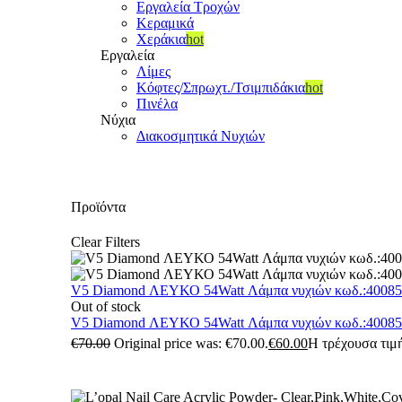
Εργαλεία Τροχών
Κεραμικά
Χεράκια
hot
Εργαλεία
Λίμες
Κόφτες/Σπρωχτ./Τσιμπιδάκια
hot
Πινέλα
Νύχια
Διακοσμητικά Νυχιών
Προϊόντα
Clear Filters
V5 Diamond ΛΕΥΚΟ 54Watt Λάμπα νυχιών κωδ.:4008
Out of stock
V5 Diamond ΛΕΥΚΟ 54Watt Λάμπα νυχιών κωδ.:4008
€
70.00
Original price was: €70.00.
€
60.00
Η τρέχουσα τιμή