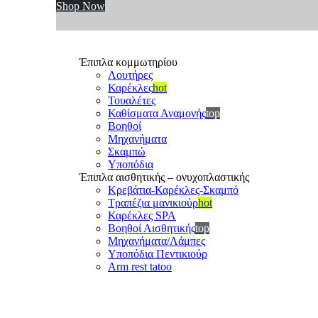
Shop Now
Έπιπλα κομμωτηρίου
Λουτήρες
Καρέκλες
hot
Τουαλέτες
Καθίσματα Αναμονής
top
Βοηθοί
Μηχανήματα
Σκαμπώ
Υποπόδια
Έπιπλα αισθητικής – ονυχοπλαστικής
Κρεβάτια-Καρέκλες-Σκαμπό
Τραπέζια μανικιούρ
hot
Καρέκλες SPA
Βοηθοί Αισθητικής
top
Μηχανήματα/Λάμπες
Υποπόδια Πεντικιούρ
Arm rest tatoo