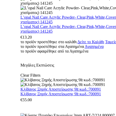
L’opal Nail Care Acrylic Powder- Clear,Pink,White,Cove
χτισίματος) 141245
L’opal Nail Care Acrylic Powder- Clear,Pink,White,Cove
χτισίματος) 141245
€
13.20
το προϊόν προστέθηκε στο καλάθι
Δείτε το Καλάθι
Ταμεί
το προϊόν προστέθηκε στα Αγαπημένα
Αγαπημένα
το προϊόν αφαιρέθηκε από τα Αγαπημένα
Μεγάλες Εκπτώσεις
Clear Filters
Κλίβανος Ξηρής Αποστείρωσης 9lt κωδ.:700091
Κλίβανος Ξηρής Αποστείρωσης 9lt κωδ.:700091
€
55.00