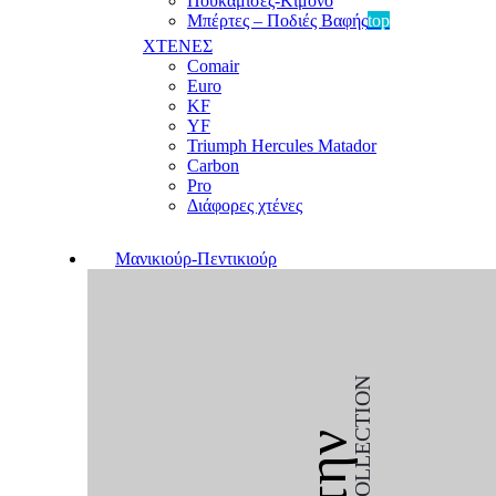
Πουκαμίσες-Κιμονό
Μπέρτες – Ποδιές Βαφής
top
ΧΤΕΝΕΣ
Comair
Euro
KF
YF
Triumph Hercules Matador
Carbon
Pro
Διάφορες χτένες
Μανικιούρ-Πεντικιούρ
COLLECTION