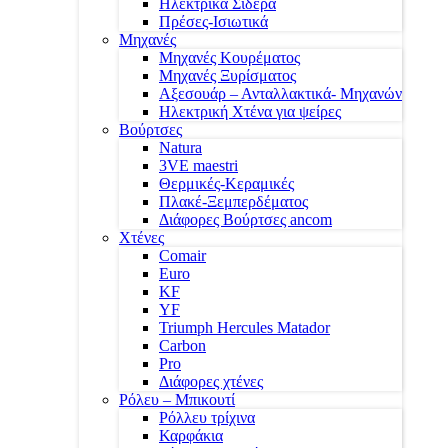
Ηλεκτρικά Σίδερα
Πρέσες-Ισιωτικά
Μηχανές
Μηχανές Κουρέματος
Μηχανές Ξυρίσματος
Αξεσουάρ – Ανταλλακτικά- Μηχανών
Ηλεκτρική Χτένα για ψείρες
Βούρτσες
Natura
3VE maestri
Θερμικές-Κεραμικές
Πλακέ-Ξεμπερδέματος
Διάφορες Βούρτσες ancom
Χτένες
Comair
Euro
KF
YF
Triumph Hercules Matador
Carbon
Pro
Διάφορες χτένες
Ρόλευ – Μπικουτί
Ρόλλευ τρίχινα
Καρφάκια