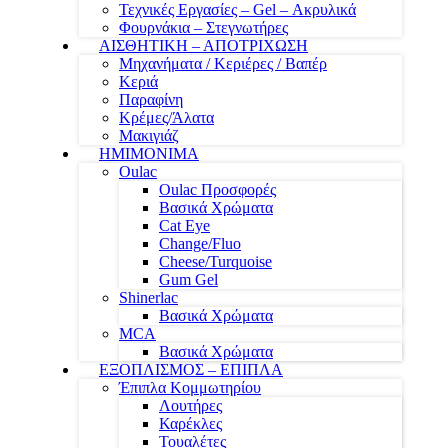
Τεχνικές Εργασίες – Gel – Ακρυλικά
Φουρνάκια – Στεγνωτήρες
ΑΙΣΘΗΤΙΚΗ – ΑΠΟΤΡΙΧΩΣΗ
Μηχανήματα / Κεριέρες / Βαπέρ
Κεριά
Παραφίνη
Κρέμες/Άλατα
Μακιγιάζ
ΗΜΙΜΟΝΙΜΑ
Oulac
Oulac Προσφορές
Βασικά Χρώματα
Cat Eye
Change/Fluo
Cheese/Turquoise
Gum Gel
Shinerlac
Βασικά Χρώματα
MCA
Βασικά Χρώματα
ΕΞΟΠΛΙΣΜΟΣ – ΕΠΙΠΛΑ
Έπιπλα Κομμωτηρίου
Λουτήρες
Καρέκλες
Τουαλέτες