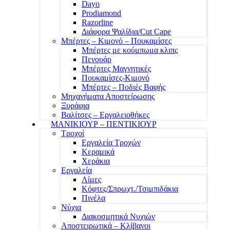
Dayo
Prodiamond
Razorline
Διάφορα Ψαλίδια/Cut Cape
Μπέρτες – Κιμονό – Πουκαμίσες
Μπέρτες με κούμπωμα κλιπς
Πενουάρ
Μπέρτες Μαγνητικές
Πουκαμίσες-Κιμονό
Μπέρτες – Ποδιές Βαφής
Μηχανήματα Αποστείρωσης
Ξυράφια
Βαλίτσες – Εργαλειοθήκες
ΜΑΝΙΚΙΟΥΡ – ΠΕΝΤΙΚΙΟΥΡ
Τροχοί
Εργαλεία Τροχών
Κεραμικά
Χεράκια
Εργαλεία
Λίμες
Κόφτες/Σπρωχτ./Τσιμπιδάκια
Πινέλα
Νύχια
Διακοσμητικά Νυχιών
Αποστειρωτικά – Κλίβανοι