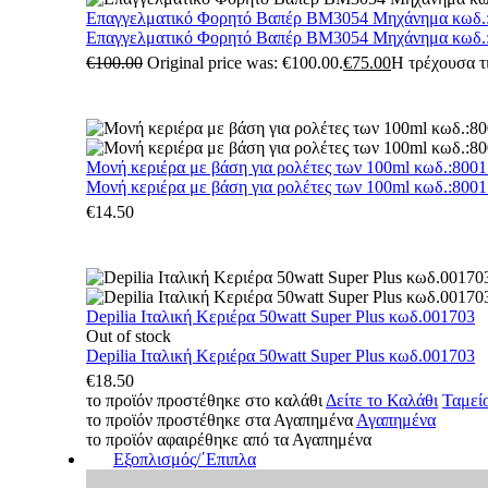
Επαγγελματικό Φορητό Βαπέρ BM3054 Μηχάνημα κωδ.
Επαγγελματικό Φορητό Βαπέρ BM3054 Μηχάνημα κωδ.
€
100.00
Original price was: €100.00.
€
75.00
Η τρέχουσα τι
Μονή κεριέρα με βάση για ρολέτες των 100ml κωδ.:800
Μονή κεριέρα με βάση για ρολέτες των 100ml κωδ.:800
€
14.50
Depilia Ιταλική Κεριέρα 50watt Super Plus κωδ.001703
Out of stock
Depilia Ιταλική Κεριέρα 50watt Super Plus κωδ.001703
€
18.50
το προϊόν προστέθηκε στο καλάθι
Δείτε το Καλάθι
Ταμεί
το προϊόν προστέθηκε στα Αγαπημένα
Αγαπημένα
το προϊόν αφαιρέθηκε από τα Αγαπημένα
Εξοπλισμός/΄Επιπλα