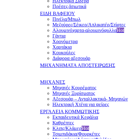
Ηλεκτρικά Σίδερα
Πρέσες-Ισιωτικά
ΕΙΔΗ ΒΑΦΕΙΟΥ
Πινέλα/Μπωλ
Μεζούρες/Σέικερ/Απλικατέρ/Στίφτες
Αλουμινόχαρτα-αλουμινόφυλλα
Hot
Γάντια
Χρονόμετρα
Χαρτάκια
Κουκούλες
Διάφορα αξεσουάρ
ΜΗΧΑΝΗΜΑΤΑ ΑΠΟΣΤΕΙΡΩΣΗΣ
ΜΗΧΑΝΕΣ
Μηχανές Κουρέματος
Μηχανές Ξυρίσματος
Αξεσουάρ – Ανταλλακτικά- Μηχανών
Ηλεκτρική Χτένα για ψείρες
ΕΡΓΑΛΕΙΑ ΚΟΜΜΩΤΙΚΗΣ
Εκπαιδευτικά Κεφάλια
Καθρέπτες
Κλιπς/Κλάμερ
Hot
Τσιμπιδάκια/Φουρκέτες