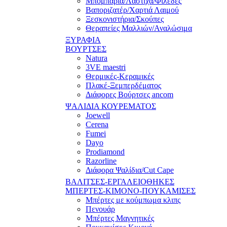
Μπομπάρια/Λάστιχα/Φιλέδες
Βαποριζατέρ/Χαρτιά Λαιμού
Ξεσκονιστήρια/Σκούπες
Θεραπείες Μαλλιών/Αναλώσιμα
ΞΥΡΑΦΙΑ
ΒΟΥΡΤΣΕΣ
Natura
3VE maestri
Θερμικές-Κεραμικές
Πλακέ-Ξεμπερδέματος
Διάφορες Βούρτσες ancom
ΨΑΛΙΔΙΑ ΚΟΥΡΕΜΑΤΟΣ
Joewell
Cerena
Fumei
Dayo
Prodiamond
Razorline
Διάφορα Ψαλίδια/Cut Cape
ΒΑΛΙΤΣΕΣ-ΕΡΓΑΛΕΙΟΘΗΚΕΣ
ΜΠΕΡΤΕΣ-ΚΙΜΟΝΟ-ΠΟΥΚΑΜΙΣΕΣ
Μπέρτες με κούμπωμα κλιπς
Πενουάρ
Μπέρτες Μαγνητικές