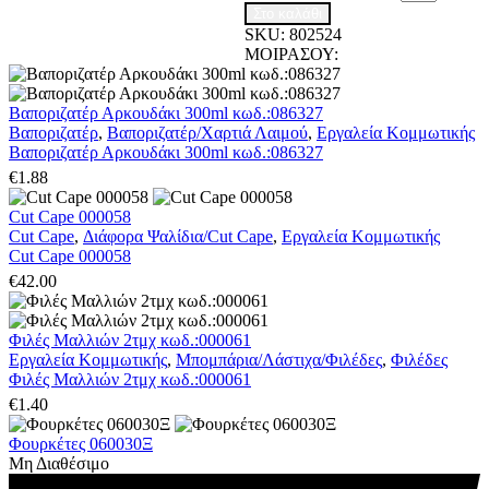
Στο καλάθι
SKU:
802524
ΜΟΙΡΑΣΟΥ:
Βαποριζατέρ Αρκουδάκι 300ml κωδ.:086327
Βαποριζατέρ
,
Βαποριζατέρ/Χαρτιά Λαιμού
,
Εργαλεία Κομμωτικής
Βαποριζατέρ Αρκουδάκι 300ml κωδ.:086327
€
1.88
Cut Cape 000058
Cut Cape
,
Διάφορα Ψαλίδια/Cut Cape
,
Εργαλεία Κομμωτικής
Cut Cape 000058
€
42.00
Φιλές Μαλλιών 2τμχ κωδ.:000061
Εργαλεία Κομμωτικής
,
Μπομπάρια/Λάστιχα/Φιλέδες
,
Φιλέδες
Φιλές Μαλλιών 2τμχ κωδ.:000061
€
1.40
Φουρκέτες 060030Ξ
Μη Διαθέσιμο