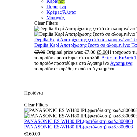
Κεριά
hot
Παραφίνη
Κρέμες/Άλατα
Μακιγιάζ
Clear Filters
Depilia Κερί Αποτρίχωσης ζεστό σε αλουμινένιο Τ
Depilia Κερί Αποτρίχωσης ζεστό σε αλουμινένιο Τ
€
7.00
Original price was: €7.00.
€
5.00
Η τρέχουσα τιμ
το προϊόν προστέθηκε στο καλάθι
Δείτε το Καλάθι
Τ
το προϊόν προστέθηκε στα Αγαπημένα
Αγαπημένα
το προϊόν αφαιρέθηκε από τα Αγαπημένα
Προϊόντα
Clear Filters
PANASONIC ES-WH80 IPL(φωτόλυση) κωδ.:800803
PANASONIC ES-WH80 IPL(φωτόλυση) κωδ.:800803
€
160.00