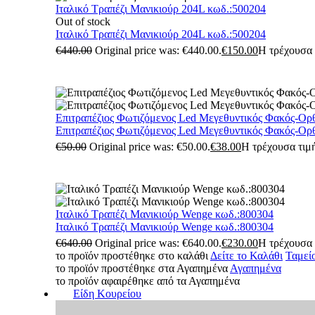
Ιταλικό Τραπέζι Μανικιούρ 204L κωδ.:500204
Out of stock
Ιταλικό Τραπέζι Μανικιούρ 204L κωδ.:500204
€
440.00
Original price was: €440.00.
€
150.00
Η τρέχουσα τ
Επιτραπέζιος Φωτιζόμενος Led Μεγεθυντικός Φακός-Ορ
Επιτραπέζιος Φωτιζόμενος Led Μεγεθυντικός Φακός-Ορ
€
50.00
Original price was: €50.00.
€
38.00
Η τρέχουσα τιμή
Ιταλικό Τραπέζι Μανικιούρ Wenge κωδ.:800304
Ιταλικό Τραπέζι Μανικιούρ Wenge κωδ.:800304
€
640.00
Original price was: €640.00.
€
230.00
Η τρέχουσα τ
το προϊόν προστέθηκε στο καλάθι
Δείτε το Καλάθι
Ταμεί
το προϊόν προστέθηκε στα Αγαπημένα
Αγαπημένα
το προϊόν αφαιρέθηκε από τα Αγαπημένα
Είδη Κουρείου