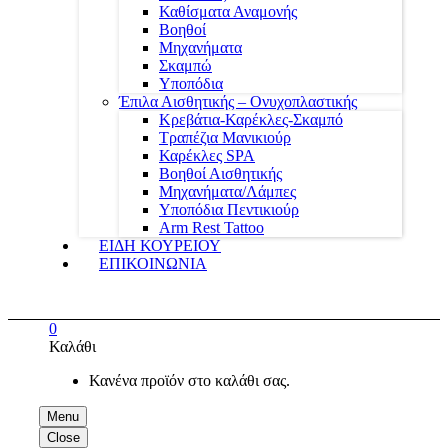
Καθίσματα Αναμονής
Βοηθοί
Μηχανήματα
Σκαμπώ
Υποπόδια
Έπιλα Αισθητικής – Ονυχοπλαστικής
Κρεβάτια-Καρέκλες-Σκαμπό
Τραπέζια Μανικιούρ
Καρέκλες SPA
Βοηθοί Αισθητικής
Μηχανήματα/Λάμπες
Υποπόδια Πεντικιούρ
Arm Rest Tattoo
ΕΙΔΗ ΚΟΥΡΕΙΟΥ
ΕΠΙΚΟΙΝΩΝΙΑ
0
Καλάθι
Κανένα προϊόν στο καλάθι σας.
Menu
Close