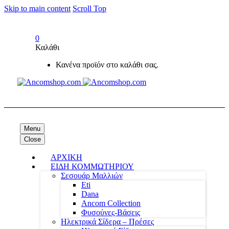
Skip to main content
Scroll Top
0
Καλάθι
Κανένα προϊόν στο καλάθι σας.
Menu
Close
ΑΡΧΙΚΗ
ΕΙΔΗ ΚΟΜΜΩΤΗΡΙΟΥ
Σεσουάρ Μαλλιών
Eti
Dana
Ancom Collection
Φυσούνες-Βάσεις
Ηλεκτρικά Σίδερα – Πρέσες