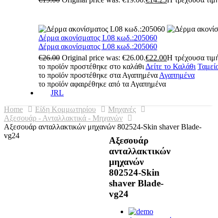
Δέρμα ακονίσματος L08 κωδ.:205060
Δέρμα ακονίσματος L08 κωδ.:205060
€
26.00
Original price was: €26.00.
€
22.00
Η τρέχουσα τιμή
το προϊόν προστέθηκε στο καλάθι
Δείτε το Καλάθι
Ταμεί
το προϊόν προστέθηκε στα Αγαπημένα
Αγαπημένα
το προϊόν αφαιρέθηκε από τα Αγαπημένα
JRL
Home
Είδη Κομμωτηρίου
Μηχανές
Αξεσουάρ - Ανταλλακτικά - Μηχανών
Αξεσουάρ ανταλλακτικών μηχανών 802524-Skin shaver Blade-
vg24
Αξεσουάρ
ανταλλακτικών
μηχανών
802524-Skin
shaver Blade-
vg24