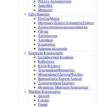
Ρόλλευ Αυτοκόλλητα
Superflex
Μπικουτί
Είδη Βαφείου
Πινέλα/Μπωλ
Μεζούρες/Σέικερ/Απλικατέρ/Στίφτες
Αλουμινόχαρτα-αλουμινόφυλλα
Γάντια
Χρονόμετρα
Χαρτάκια
Κουκούλες
Διάφορα αξεσουάρ
Εργαλεία Κομμωτικής
Εκπαιδευτικά Κεφάλια
Καθρέπτες
Κλιπς/Κλάμερ
Τσιμπιδάκια/Φουρκέτες
Μπομπάρια/Λάστιχα/Φιλέδες
Βαποριζατέρ/Χαρτιά Λαιμού
Ξεσκονιστήρια/Σκούπες
Θεραπείες Μαλλιών/Αναλώσιμα
Ψαλίδια Κουρέματος
Joewell
Cerena
Fumei