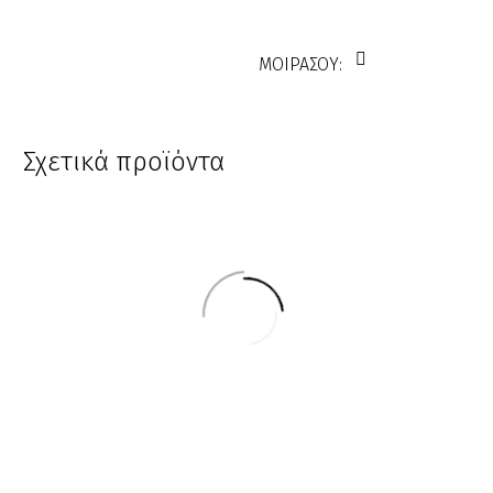
ΜΟΙΡΑΣΟΥ:
Σχετικά προϊόντα
Χτένα
Χτένα
Euro
,
Χτένες
Carbon
,
Χτένες
EURO
Χτένα
Carbon
Χτένα
000404
107030
EURO
Carbon
000404
107030
€
1.24
€
7.20