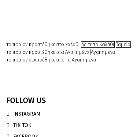
Triumph
000255
Original
Η
€
3.00
€
2.50
price
τρέχουσ
was:
τιμή
€3.00.
είναι:
το προϊόν προστέθηκε στο καλάθι
Δείτε το Καλάθι
Ταμείο
€2.50.
το προϊόν προστέθηκε στα Αγαπημένα
Αγαπημένα
το προϊόν αφαιρέθηκε από τα Αγαπημένα
FOLLOW
US
INSTAGRAM

TIK TOK

FACEBOOK
