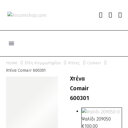
Home
Είδη Κομμωτηρίου
Χτένες
Comair
Χτένα Comair 600301
Χτένα
Comair
600301
Ψαλίδι 209050
€
100.00