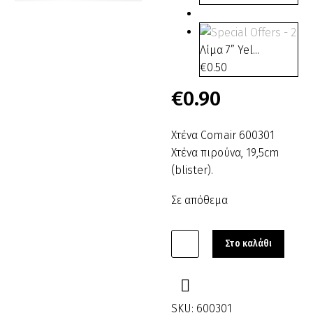
Λίμα 7” Yel...
€
0.50
€
0.90
Χτένα Comair 600301
Χτένα πιρούνα, 19,5cm
(blister).
Σε απόθεμα
Χτένα
Στο καλάθι
Comair
600301
ποσότητα
SKU:
600301