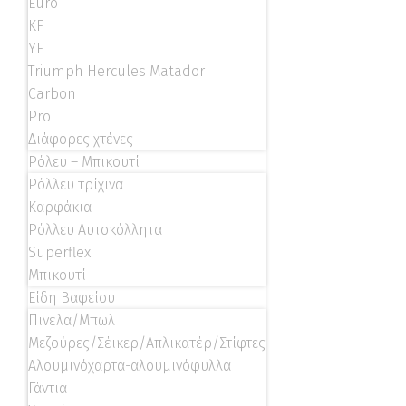
Euro
KF
YF
Triumph Hercules Matador
Carbon
Pro
Διάφορες χτένες
Ρόλευ – Μπικουτί
Ρόλλευ τρίχινα
Καρφάκια
Ρόλλευ Αυτοκόλλητα
Superflex
Μπικουτί
Είδη Βαφείου
Πινέλα/Μπωλ
Μεζούρες/Σέικερ/Απλικατέρ/Στίφτες
Αλουμινόχαρτα-αλουμινόφυλλα
Γάντια