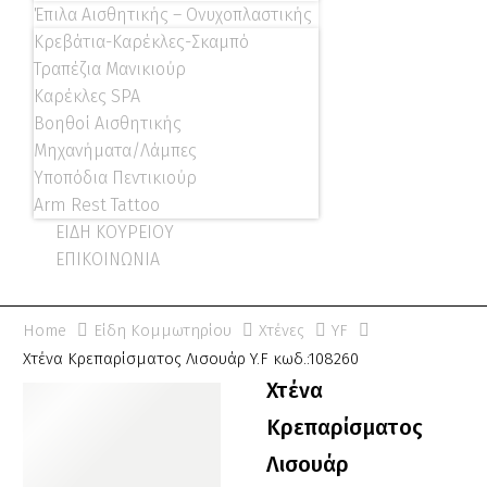
Έπιλα Αισθητικής – Ονυχοπλαστικής
Κρεβάτια-Καρέκλες-Σκαμπό
Τραπέζια Μανικιούρ
Καρέκλες SPA
Βοηθοί Αισθητικής
Μηχανήματα/Λάμπες
Υποπόδια Πεντικιούρ
Arm Rest Tattoo
ΕΙΔΗ ΚΟΥΡΕΙΟΥ
ΕΠΙΚΟΙΝΩΝΙΑ
Home
Είδη Κομμωτηρίου
Χτένες
YF
Χτένα Κρεπαρίσματος Λισουάρ Y.F κωδ.:108260
Χτένα
Κρεπαρίσματος
Λισουάρ