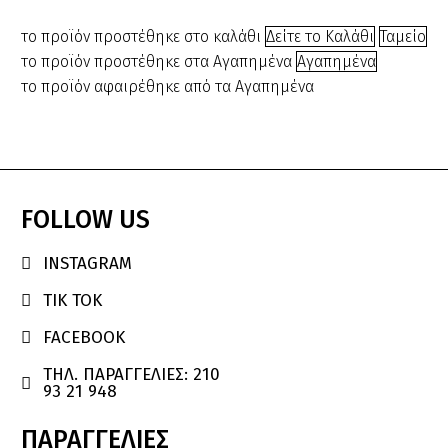
price
τρέχουσ
was:
τιμή
το προϊόν προστέθηκε στο καλάθι
Δείτε το Καλάθι
Ταμείο
€3.00.
είναι:
το προϊόν προστέθηκε στα Αγαπημένα
Αγαπημένα
€2.50.
το προϊόν αφαιρέθηκε από τα Αγαπημένα
FOLLOW
US
INSTAGRAM

TIK TOK

FACEBOOK

ΤΗΛ. ΠΑΡΑΓΓΕΛΙΕΣ: 210

93 21 948
ΠΑΡΑΓΓΕΛΙΕΣ