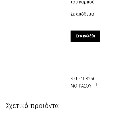
του καρπού.
Σε απόθεμα
Χτένα
Κρεπαρίσματος
Στο καλάθι
Λισουάρ
Y.F
κωδ.:108260
ποσότητα
SKU:
108260
ΜΟΙΡΑΣΟΥ:
Σχετικά προϊόντα