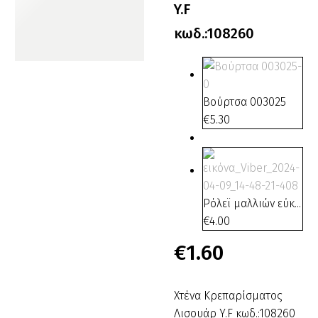
Y.F
κωδ.:108260
Βούρτσα 003025
€
5.30
Ρόλεϊ μαλλιών εύκ...
€
4.00
€
1.60
Χτένα Κρεπαρίσματος
Λισουάρ Y.F κωδ.:108260