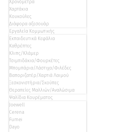
Χρονόμετρα
Χαρτάκια
Κουκούλες
Διάφορα αξεσουάρ
Εργαλεία Κομμωτικής
Εκπαιδευτικά Κεφάλια
Καθρέπτες
Κλιπς/Κλάμερ
Τσιμπιδάκια/Φουρκέτες
Μπομπάρια/Λάστιχα/Φιλέδες
Βαποριζατέρ/Χαρτιά Λαιμού
Ξεσκονιστήρια/Σκούπες
Θεραπείες Μαλλιών/Αναλώσιμα
Ψαλίδια Κουρέματος
Joewell
Cerena
Fumei
Dayo