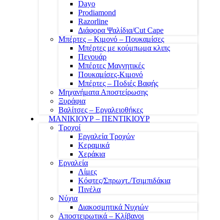
Dayo
Prodiamond
Razorline
Διάφορα Ψαλίδια/Cut Cape
Μπέρτες – Κιμονό – Πουκαμίσες
Μπέρτες με κούμπωμα κλιπς
Πενουάρ
Μπέρτες Μαγνητικές
Πουκαμίσες-Κιμονό
Μπέρτες – Ποδιές Βαφής
Μηχανήματα Αποστείρωσης
Ξυράφια
Βαλίτσες – Εργαλειοθήκες
ΜΑΝΙΚΙΟΥΡ – ΠΕΝΤΙΚΙΟΥΡ
Τροχοί
Εργαλεία Τροχών
Κεραμικά
Χεράκια
Εργαλεία
Λίμες
Κόφτες/Σπρωχτ./Τσιμπιδάκια
Πινέλα
Νύχια
Διακοσμητικά Νυχιών
Αποστειρωτικά – Κλίβανοι