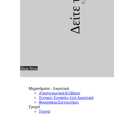
Δείτε την
Shop Now
Μηχανήματα - Ακρυλικά
Αποστειρωτικά-Κλίβανοι
Τεχνικές Εργασίες-Gel-Ακρυλικά
Φουρνάκια-Στεγνωτήρες
Τροχοί
Τροχοί