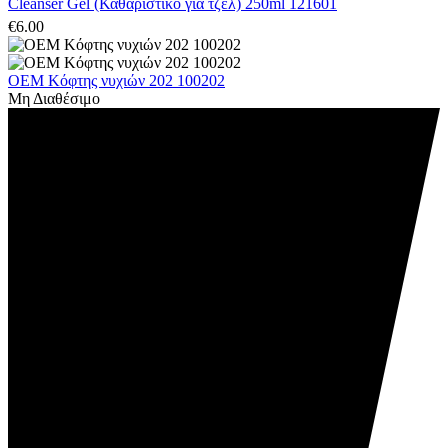
Cleanser Gel (Καθαριστικό για τζελ) 250ml 121601
€
6.00
OEM Κόφτης νυχιών 202 100202
Μη Διαθέσιμο