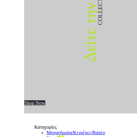
COLLECTION
Δείτε την
Shop Now
Κατηγορίες
Μηχανήματα/Κεριέρες/Βαπέρ