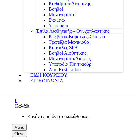
Καθίσματα Αναμονής
Βοηθοί
Μηχανήματα
Σκαμπώ
Υποπόδια
Έπιλα Αισθητικής – Ονυχοπλαστικής
Κρεβάτια-Καρέκλες-Σκαμπό
Τραπέζια Μανικιούρ
Καρέκλες SPA
Βοηθοί Αισθητικής
Μηχανήματα/Λάμπες
Υποπόδια Πεντικιούρ
Arm Rest Tattoo
ΕΙΔΗ ΚΟΥΡΕΙΟΥ
ΕΠΙΚΟΙΝΩΝΙΑ
0
Καλάθι
Κανένα προϊόν στο καλάθι σας.
Menu
Close