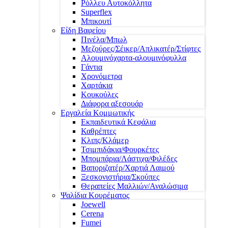
Ρόλλευ Αυτοκόλλητα
Superflex
Μπικουτί
Είδη Βαφείου
Πινέλα/Μπωλ
Μεζούρες/Σέικερ/Απλικατέρ/Στίφτες
Αλουμινόχαρτα-αλουμινόφυλλα
Γάντια
Χρονόμετρα
Χαρτάκια
Κουκούλες
Διάφορα αξεσουάρ
Εργαλεία Κομμωτικής
Εκπαιδευτικά Κεφάλια
Καθρέπτες
Κλιπς/Κλάμερ
Τσιμπιδάκια/Φουρκέτες
Μπομπάρια/Λάστιχα/Φιλέδες
Βαποριζατέρ/Χαρτιά Λαιμού
Ξεσκονιστήρια/Σκούπες
Θεραπείες Μαλλιών/Αναλώσιμα
Ψαλίδια Κουρέματος
Joewell
Cerena
Fumei