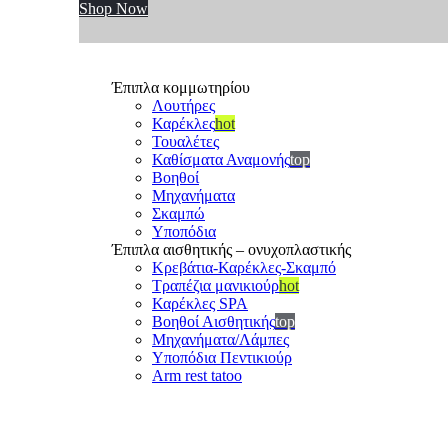
Shop Now
Έπιπλα κομμωτηρίου
Λουτήρες
Καρέκλες
hot
Τουαλέτες
Καθίσματα Αναμονής
top
Βοηθοί
Μηχανήματα
Σκαμπώ
Υποπόδια
Έπιπλα αισθητικής – ονυχοπλαστικής
Κρεβάτια-Καρέκλες-Σκαμπό
Τραπέζια μανικιούρ
hot
Καρέκλες SPA
Βοηθοί Αισθητικής
top
Μηχανήματα/Λάμπες
Υποπόδια Πεντικιούρ
Arm rest tatoo