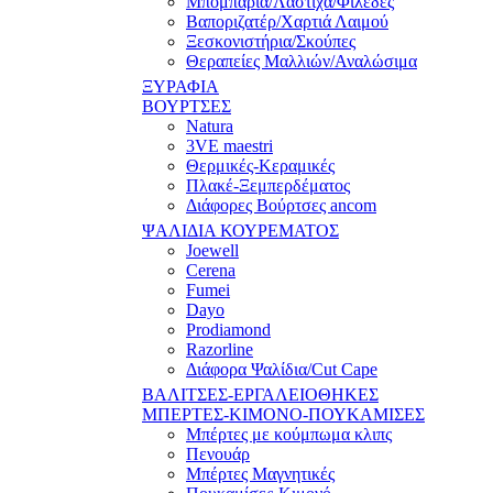
Μπομπάρια/Λάστιχα/Φιλέδες
Βαποριζατέρ/Χαρτιά Λαιμού
Ξεσκονιστήρια/Σκούπες
Θεραπείες Μαλλιών/Αναλώσιμα
ΞΥΡΑΦΙΑ
ΒΟΥΡΤΣΕΣ
Natura
3VE maestri
Θερμικές-Κεραμικές
Πλακέ-Ξεμπερδέματος
Διάφορες Βούρτσες ancom
ΨΑΛΙΔΙΑ ΚΟΥΡΕΜΑΤΟΣ
Joewell
Cerena
Fumei
Dayo
Prodiamond
Razorline
Διάφορα Ψαλίδια/Cut Cape
ΒΑΛΙΤΣΕΣ-ΕΡΓΑΛΕΙΟΘΗΚΕΣ
ΜΠΕΡΤΕΣ-ΚΙΜΟΝΟ-ΠΟΥΚΑΜΙΣΕΣ
Μπέρτες με κούμπωμα κλιπς
Πενουάρ
Μπέρτες Μαγνητικές