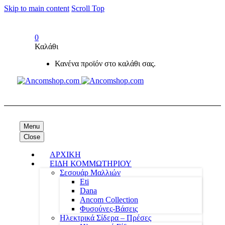
Skip to main content
Scroll Top
0
Καλάθι
Κανένα προϊόν στο καλάθι σας.
Menu
Close
ΑΡΧΙΚΗ
ΕΙΔΗ ΚΟΜΜΩΤΗΡΙΟΥ
Σεσουάρ Μαλλιών
Eti
Dana
Ancom Collection
Φυσούνες-Βάσεις
Ηλεκτρικά Σίδερα – Πρέσες