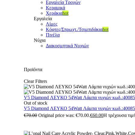
Εργαλεία Τροχών
Κεραμικά
Χεράκια
hot
Εργαλεία
Λίμες
Κόφτες/Σπρωχτ./Τσιμπιδάκια
hot
Πινέλα
Νύχια
Διακοσμητικά Νυχιών
Προϊόντα
Clear Filters
V5 Diamond ΛΕΥΚΟ 54Watt Λάμπα νυχιών κωδ.:4008
Out of stock
V5 Diamond ΛΕΥΚΟ 54Watt Λάμπα νυχιών κωδ.:4008
€
70.00
Original price was: €70.00.
€
60.00
Η τρέχουσα τιμή