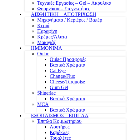
Τεχνικές Εργασίες – Gel – Ακρυλικά
Φουρνάκια – Στεγνωτήρες
ΑΙΣΘΗΤΙΚΗ – ΑΠΟΤΡΙΧΩΣΗ
Μηχανήματα / Κεριέρες / Βαπέρ
Κεριά
Παραφίνη
Κρέμες/Άλατα
Μακιγιάζ
ΗΜΙΜΟΝΙΜΑ
Oulac
Oulac Προσφορές
Βασικά Χρώματα
Cat Eye
Change/Fluo
Cheese/Turquoise
Gum Gel
Shinerlac
Βασικά Χρώματα
MCA
Βασικά Χρώματα
ΕΞΟΠΛΙΣΜΟΣ – ΕΠΙΠΛΑ
Έπιπλα Κομμωτηρίου
Λουτήρες
Καρέκλες
Τουαλέτες