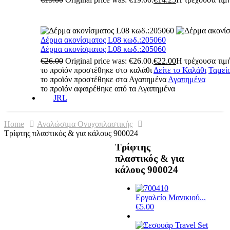
Δέρμα ακονίσματος L08 κωδ.:205060
Δέρμα ακονίσματος L08 κωδ.:205060
€
26.00
Original price was: €26.00.
€
22.00
Η τρέχουσα τιμή
το προϊόν προστέθηκε στο καλάθι
Δείτε το Καλάθι
Ταμεί
το προϊόν προστέθηκε στα Αγαπημένα
Αγαπημένα
το προϊόν αφαιρέθηκε από τα Αγαπημένα
JRL
Home
Αναλώσιμα Ονυχοπλαστικής
Τρίφτης πλαστικός & για κάλους 900024
Τρίφτης
πλαστικός & για
κάλους 900024
Εργαλείο Μανικιού...
€
5.00