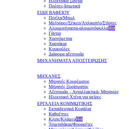
Ηλεκτρικά Σίδερα
Πρέσες-Ισιωτικά
ΕΙΔΗ ΒΑΦΕΙΟΥ
Πινέλα/Μπωλ
Μεζούρες/Σέικερ/Απλικατέρ/Στίφτες
Αλουμινόχαρτα-αλουμινόφυλλα
Hot
Γάντια
Χρονόμετρα
Χαρτάκια
Κουκούλες
Διάφορα αξεσουάρ
ΜΗΧΑΝΗΜΑΤΑ ΑΠΟΣΤΕΙΡΩΣΗΣ
ΜΗΧΑΝΕΣ
Μηχανές Κουρέματος
Μηχανές Ξυρίσματος
Αξεσουάρ – Ανταλλακτικά- Μηχανών
Ηλεκτρική Χτένα για ψείρες
ΕΡΓΑΛΕΙΑ ΚΟΜΜΩΤΙΚΗΣ
Εκπαιδευτικά Κεφάλια
Καθρέπτες
Κλιπς/Κλάμερ
Hot
Τσιμπιδάκια/Φουρκέτες