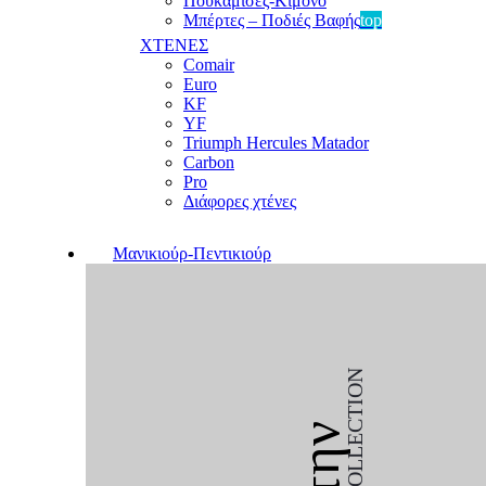
Πουκαμίσες-Κιμονό
Μπέρτες – Ποδιές Βαφής
top
ΧΤΕΝΕΣ
Comair
Euro
KF
YF
Triumph Hercules Matador
Carbon
Pro
Διάφορες χτένες
Μανικιούρ-Πεντικιούρ
COLLECTION