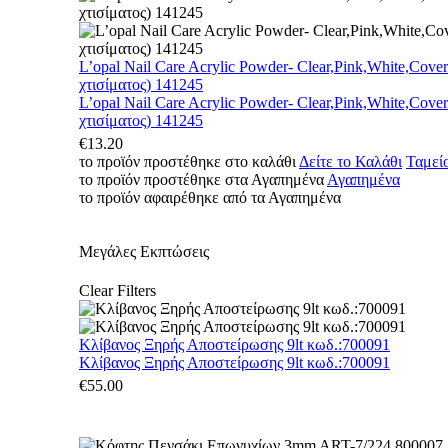
L’opal Nail Care Acrylic Powder- Clear,Pink,White,Cove
χτισίματος) 141245
L’opal Nail Care Acrylic Powder- Clear,Pink,White,Cove
χτισίματος) 141245
€
13.20
το προϊόν προστέθηκε στο καλάθι
Δείτε το Καλάθι
Ταμεί
το προϊόν προστέθηκε στα Αγαπημένα
Αγαπημένα
το προϊόν αφαιρέθηκε από τα Αγαπημένα
Μεγάλες Εκπτώσεις
Clear Filters
Κλίβανος Ξηρής Αποστείρωσης 9lt κωδ.:700091
Κλίβανος Ξηρής Αποστείρωσης 9lt κωδ.:700091
€
55.00