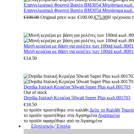
Επαγγελματικό Φορητό Βαπέρ BM3054 Μηχάνημα κωδ.
Επαγγελματικό Φορητό Βαπέρ BM3054 Μηχάνημα κωδ.
€
100.00
Original price was: €100.00.
€
75.00
Η τρέχουσα τι
Μονή κεριέρα με βάση για ρολέτες των 100ml κωδ.:800
Μονή κεριέρα με βάση για ρολέτες των 100ml κωδ.:800
€
14.50
Depilia Ιταλική Κεριέρα 50watt Super Plus κωδ.001703
Out of stock
Depilia Ιταλική Κεριέρα 50watt Super Plus κωδ.001703
€
18.50
το προϊόν προστέθηκε στο καλάθι
Δείτε το Καλάθι
Ταμεί
το προϊόν προστέθηκε στα Αγαπημένα
Αγαπημένα
το προϊόν αφαιρέθηκε από τα Αγαπημένα
Εξοπλισμός/΄Επιπλα