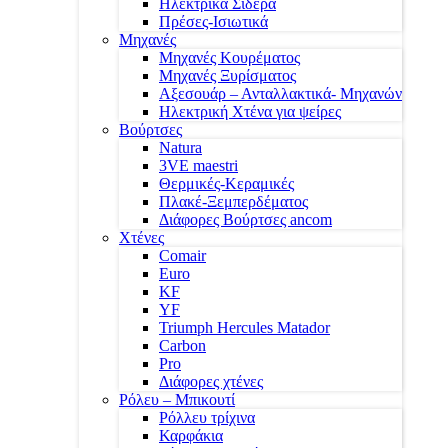
Ηλεκτρικά Σίδερα
Πρέσες-Ισιωτικά
Μηχανές
Μηχανές Κουρέματος
Μηχανές Ξυρίσματος
Αξεσουάρ – Ανταλλακτικά- Μηχανών
Ηλεκτρική Χτένα για ψείρες
Βούρτσες
Natura
3VE maestri
Θερμικές-Κεραμικές
Πλακέ-Ξεμπερδέματος
Διάφορες Βούρτσες ancom
Χτένες
Comair
Euro
KF
YF
Triumph Hercules Matador
Carbon
Pro
Διάφορες χτένες
Ρόλευ – Μπικουτί
Ρόλλευ τρίχινα
Καρφάκια