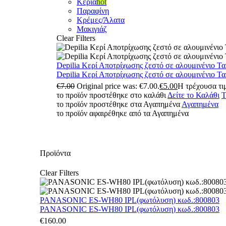
Κεριά
hot
Παραφίνη
Κρέμες/Άλατα
Μακιγιάζ
Clear Filters
Depilia Κερί Αποτρίχωσης ζεστό σε αλουμινένιο Τ
Depilia Κερί Αποτρίχωσης ζεστό σε αλουμινένιο Τ
€
7.00
Original price was: €7.00.
€
5.00
Η τρέχουσα τιμ
το προϊόν προστέθηκε στο καλάθι
Δείτε το Καλάθι
Τ
το προϊόν προστέθηκε στα Αγαπημένα
Αγαπημένα
το προϊόν αφαιρέθηκε από τα Αγαπημένα
Προϊόντα
Clear Filters
PANASONIC ES-WH80 IPL(φωτόλυση) κωδ.:800803
PANASONIC ES-WH80 IPL(φωτόλυση) κωδ.:800803
€
160.00