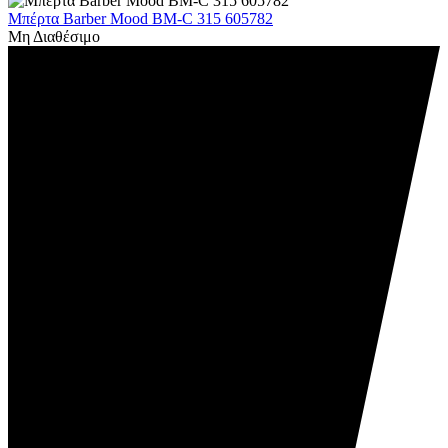
Μπέρτα Barber Mood BM-C 315 605782
Μη Διαθέσιμο