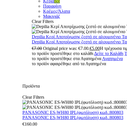
Κεριά
hot
Παραφίνη
Κρέμες/Άλατα
Μακιγιάζ
Clear Filters
Depilia Κερί Αποτρίχωσης ζεστό σε αλουμινένιο Τ
Depilia Κερί Αποτρίχωσης ζεστό σε αλουμινένιο Τ
€
7.00
Original price was: €7.00.
€
5.00
Η τρέχουσα τιμ
το προϊόν προστέθηκε στο καλάθι
Δείτε το Καλάθι
Τ
το προϊόν προστέθηκε στα Αγαπημένα
Αγαπημένα
το προϊόν αφαιρέθηκε από τα Αγαπημένα
Προϊόντα
Clear Filters
PANASONIC ES-WH80 IPL(φωτόλυση) κωδ.:800803
PANASONIC ES-WH80 IPL(φωτόλυση) κωδ.:800803
€
160.00