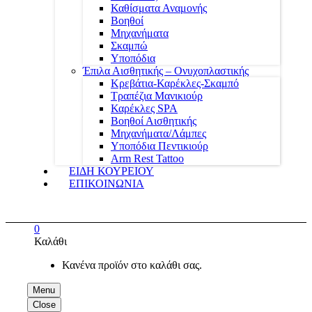
Καθίσματα Αναμονής
Βοηθοί
Μηχανήματα
Σκαμπώ
Υποπόδια
Έπιλα Αισθητικής – Ονυχοπλαστικής
Κρεβάτια-Καρέκλες-Σκαμπό
Τραπέζια Μανικιούρ
Καρέκλες SPA
Βοηθοί Αισθητικής
Μηχανήματα/Λάμπες
Υποπόδια Πεντικιούρ
Arm Rest Tattoo
ΕΙΔΗ ΚΟΥΡΕΙΟΥ
ΕΠΙΚΟΙΝΩΝΙΑ
0
Καλάθι
Κανένα προϊόν στο καλάθι σας.
Menu
Close