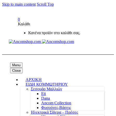
Skip to main content
Scroll Top
0
Καλάθι
Κανένα προϊόν στο καλάθι σας.
Menu
Close
ΑΡΧΙΚΗ
ΕΙΔΗ ΚΟΜΜΩΤΗΡΙΟΥ
Σεσουάρ Μαλλιών
Eti
Dana
Ancom Collection
Φυσούνες-Βάσεις
Ηλεκτρικά Σίδερα – Πρέσες