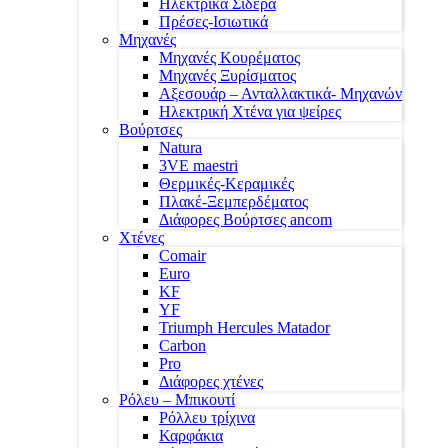
Ηλεκτρικά Σίδερα
Πρέσες-Ισιωτικά
Μηχανές
Μηχανές Κουρέματος
Μηχανές Ξυρίσματος
Αξεσουάρ – Ανταλλακτικά- Μηχανών
Ηλεκτρική Χτένα για ψείρες
Βούρτσες
Natura
3VE maestri
Θερμικές-Κεραμικές
Πλακέ-Ξεμπερδέματος
Διάφορες Βούρτσες ancom
Χτένες
Comair
Euro
KF
YF
Triumph Hercules Matador
Carbon
Pro
Διάφορες χτένες
Ρόλευ – Μπικουτί
Ρόλλευ τρίχινα
Καρφάκια