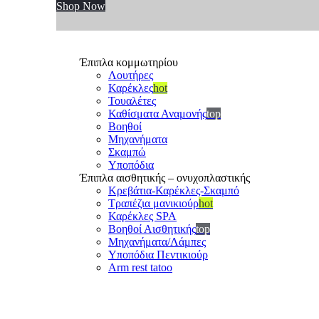
Shop Now
Έπιπλα κομμωτηρίου
Λουτήρες
Καρέκλες
hot
Τουαλέτες
Καθίσματα Αναμονής
top
Βοηθοί
Μηχανήματα
Σκαμπώ
Υποπόδια
Έπιπλα αισθητικής – ονυχοπλαστικής
Κρεβάτια-Καρέκλες-Σκαμπό
Τραπέζια μανικιούρ
hot
Καρέκλες SPA
Βοηθοί Αισθητικής
top
Μηχανήματα/Λάμπες
Υποπόδια Πεντικιούρ
Arm rest tatoo