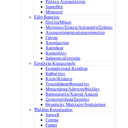
Ρόλλευ Αυτοκόλλητα
Superflex
Μπικουτί
Είδη Βαφείου
Πινέλα/Μπωλ
Μεζούρες/Σέικερ/Απλικατέρ/Στίφτες
Αλουμινόχαρτα-αλουμινόφυλλα
Γάντια
Χρονόμετρα
Χαρτάκια
Κουκούλες
Διάφορα αξεσουάρ
Εργαλεία Κομμωτικής
Εκπαιδευτικά Κεφάλια
Καθρέπτες
Κλιπς/Κλάμερ
Τσιμπιδάκια/Φουρκέτες
Μπομπάρια/Λάστιχα/Φιλέδες
Βαποριζατέρ/Χαρτιά Λαιμού
Ξεσκονιστήρια/Σκούπες
Θεραπείες Μαλλιών/Αναλώσιμα
Ψαλίδια Κουρέματος
Joewell
Cerena
Fumei