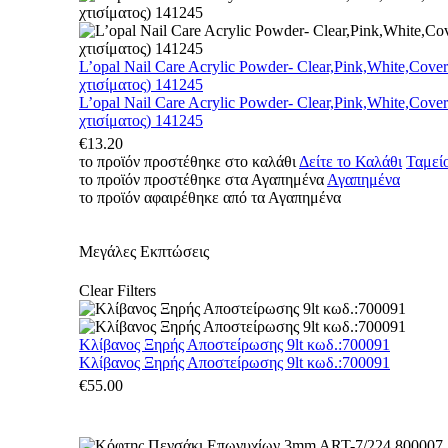
L’opal Nail Care Acrylic Powder- Clear,Pink,White,Cove
χτισίματος) 141245
L’opal Nail Care Acrylic Powder- Clear,Pink,White,Cove
χτισίματος) 141245
€
13.20
το προϊόν προστέθηκε στο καλάθι
Δείτε το Καλάθι
Ταμεί
το προϊόν προστέθηκε στα Αγαπημένα
Αγαπημένα
το προϊόν αφαιρέθηκε από τα Αγαπημένα
Μεγάλες Εκπτώσεις
Clear Filters
Κλίβανος Ξηρής Αποστείρωσης 9lt κωδ.:700091
Κλίβανος Ξηρής Αποστείρωσης 9lt κωδ.:700091
€
55.00