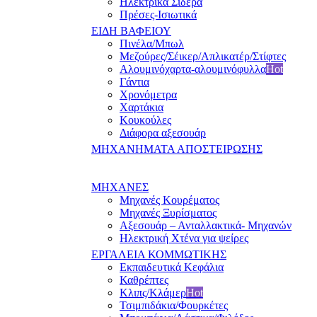
Ηλεκτρικά Σίδερα
Πρέσες-Ισιωτικά
ΕΙΔΗ ΒΑΦΕΙΟΥ
Πινέλα/Μπωλ
Μεζούρες/Σέικερ/Απλικατέρ/Στίφτες
Αλουμινόχαρτα-αλουμινόφυλλα
Hot
Γάντια
Χρονόμετρα
Χαρτάκια
Κουκούλες
Διάφορα αξεσουάρ
ΜΗΧΑΝΗΜΑΤΑ ΑΠΟΣΤΕΙΡΩΣΗΣ
ΜΗΧΑΝΕΣ
Μηχανές Κουρέματος
Μηχανές Ξυρίσματος
Αξεσουάρ – Ανταλλακτικά- Μηχανών
Ηλεκτρική Χτένα για ψείρες
ΕΡΓΑΛΕΙΑ ΚΟΜΜΩΤΙΚΗΣ
Εκπαιδευτικά Κεφάλια
Καθρέπτες
Κλιπς/Κλάμερ
Hot
Τσιμπιδάκια/Φουρκέτες