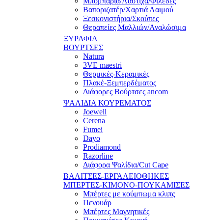
Μπομπάρια/Λάστιχα/Φιλέδες
Βαποριζατέρ/Χαρτιά Λαιμού
Ξεσκονιστήρια/Σκούπες
Θεραπείες Μαλλιών/Αναλώσιμα
ΞΥΡΑΦΙΑ
ΒΟΥΡΤΣΕΣ
Natura
3VE maestri
Θερμικές-Κεραμικές
Πλακέ-Ξεμπερδέματος
Διάφορες Βούρτσες ancom
ΨΑΛΙΔΙΑ ΚΟΥΡΕΜΑΤΟΣ
Joewell
Cerena
Fumei
Dayo
Prodiamond
Razorline
Διάφορα Ψαλίδια/Cut Cape
ΒΑΛΙΤΣΕΣ-ΕΡΓΑΛΕΙΟΘΗΚΕΣ
ΜΠΕΡΤΕΣ-ΚΙΜΟΝΟ-ΠΟΥΚΑΜΙΣΕΣ
Μπέρτες με κούμπωμα κλιπς
Πενουάρ
Μπέρτες Μαγνητικές