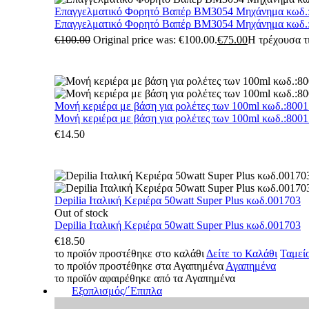
Επαγγελματικό Φορητό Βαπέρ BM3054 Μηχάνημα κωδ.
Επαγγελματικό Φορητό Βαπέρ BM3054 Μηχάνημα κωδ.
€
100.00
Original price was: €100.00.
€
75.00
Η τρέχουσα τι
Μονή κεριέρα με βάση για ρολέτες των 100ml κωδ.:800
Μονή κεριέρα με βάση για ρολέτες των 100ml κωδ.:800
€
14.50
Depilia Ιταλική Κεριέρα 50watt Super Plus κωδ.001703
Out of stock
Depilia Ιταλική Κεριέρα 50watt Super Plus κωδ.001703
€
18.50
το προϊόν προστέθηκε στο καλάθι
Δείτε το Καλάθι
Ταμεί
το προϊόν προστέθηκε στα Αγαπημένα
Αγαπημένα
το προϊόν αφαιρέθηκε από τα Αγαπημένα
Εξοπλισμός/΄Επιπλα