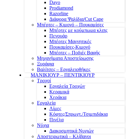
Dayo
Prodiamond
Razorline
Διάφορα Ψαλίδια/Cut Cape
Μπέρτες – Κιμονό – Πουκαμίσες
Μπέρτες με κούμπωμα κλιπς
Πενουάρ
Μπέρτες Μαγνητικές
Πουκαμίσες-Κιμονό
Μπέρτες – Ποδιές Βαφής
Μηχανήματα Αποστείρωσης
Ξυράφια
Βαλίτσες – Εργαλειοθήκες
ΜΑΝΙΚΙΟΥΡ – ΠΕΝΤΙΚΙΟΥΡ
Τροχοί
Εργαλεία Τροχών
Κεραμικά
Χεράκια
Εργαλεία
Λίμες
Κόφτες/Σπρωχτ./Τσιμπιδάκια
Πινέλα
Νύχια
Διακοσμητικά Νυχιών
Αποστειρωτικά – Κλίβανοι