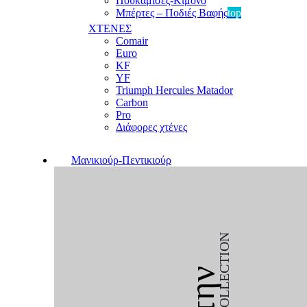
Πουκαμίσες-Κιμονό
Μπέρτες – Ποδιές Βαφής
top
ΧΤΕΝΕΣ
Comair
Euro
KF
YF
Triumph Hercules Matador
Carbon
Pro
Διάφορες χτένες
Μανικιούρ-Πεντικιούρ
COLLECTION