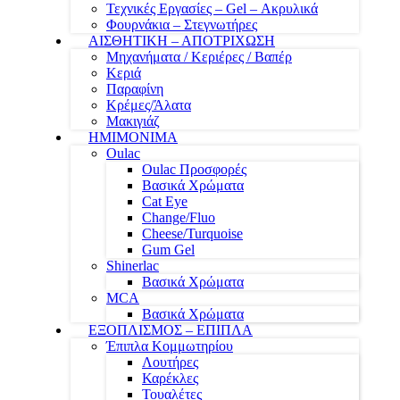
Τεχνικές Εργασίες – Gel – Ακρυλικά
Φουρνάκια – Στεγνωτήρες
ΑΙΣΘΗΤΙΚΗ – ΑΠΟΤΡΙΧΩΣΗ
Μηχανήματα / Κεριέρες / Βαπέρ
Κεριά
Παραφίνη
Κρέμες/Άλατα
Μακιγιάζ
ΗΜΙΜΟΝΙΜΑ
Oulac
Oulac Προσφορές
Βασικά Χρώματα
Cat Eye
Change/Fluo
Cheese/Turquoise
Gum Gel
Shinerlac
Βασικά Χρώματα
MCA
Βασικά Χρώματα
ΕΞΟΠΛΙΣΜΟΣ – ΕΠΙΠΛΑ
Έπιπλα Κομμωτηρίου
Λουτήρες
Καρέκλες
Τουαλέτες