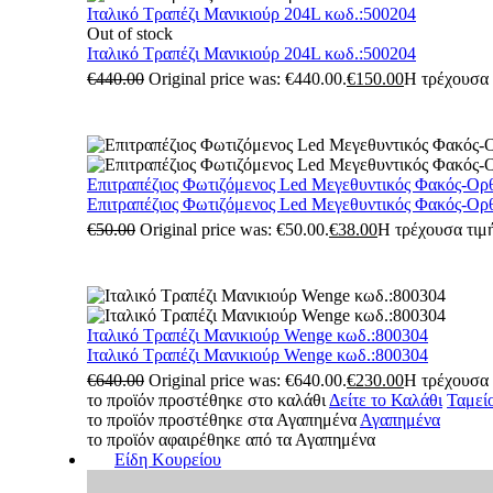
Ιταλικό Τραπέζι Μανικιούρ 204L κωδ.:500204
Out of stock
Ιταλικό Τραπέζι Μανικιούρ 204L κωδ.:500204
€
440.00
Original price was: €440.00.
€
150.00
Η τρέχουσα τ
Επιτραπέζιος Φωτιζόμενος Led Μεγεθυντικός Φακός-Ορ
Επιτραπέζιος Φωτιζόμενος Led Μεγεθυντικός Φακός-Ορ
€
50.00
Original price was: €50.00.
€
38.00
Η τρέχουσα τιμή
Ιταλικό Τραπέζι Μανικιούρ Wenge κωδ.:800304
Ιταλικό Τραπέζι Μανικιούρ Wenge κωδ.:800304
€
640.00
Original price was: €640.00.
€
230.00
Η τρέχουσα τ
το προϊόν προστέθηκε στο καλάθι
Δείτε το Καλάθι
Ταμεί
το προϊόν προστέθηκε στα Αγαπημένα
Αγαπημένα
το προϊόν αφαιρέθηκε από τα Αγαπημένα
Είδη Κουρείου