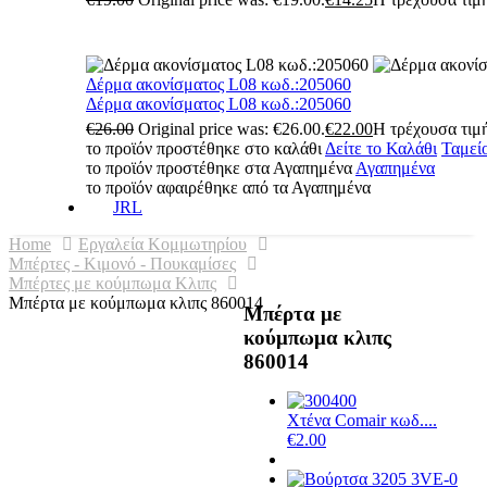
Δέρμα ακονίσματος L08 κωδ.:205060
Δέρμα ακονίσματος L08 κωδ.:205060
€
26.00
Original price was: €26.00.
€
22.00
Η τρέχουσα τιμή
το προϊόν προστέθηκε στο καλάθι
Δείτε το Καλάθι
Ταμεί
το προϊόν προστέθηκε στα Αγαπημένα
Αγαπημένα
το προϊόν αφαιρέθηκε από τα Αγαπημένα
JRL
Home
Εργαλεία Κομμωτηρίου
Μπέρτες - Κιμονό - Πουκαμίσες
Μπέρτες με κούμπωμα Κλιπς
Μπέρτα με κούμπωμα κλιπς 860014
Μπέρτα με
κούμπωμα κλιπς
860014
Χτένα Comair κωδ....
€
2.00