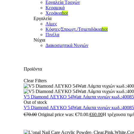
Εργαλεία Τροχών
Κεραμικά
Χεράκια
hot
Εργαλεία
Λίμες
Κόφτες/Σπρωχτ./Τσιμπιδάκια
hot
Πινέλα
Νύχια
Διακοσμητικά Νυχιών
Προϊόντα
Clear Filters
V5 Diamond ΛΕΥΚΟ 54Watt Λάμπα νυχιών κωδ.:4008
Out of stock
V5 Diamond ΛΕΥΚΟ 54Watt Λάμπα νυχιών κωδ.:4008
€
70.00
Original price was: €70.00.
€
60.00
Η τρέχουσα τιμή