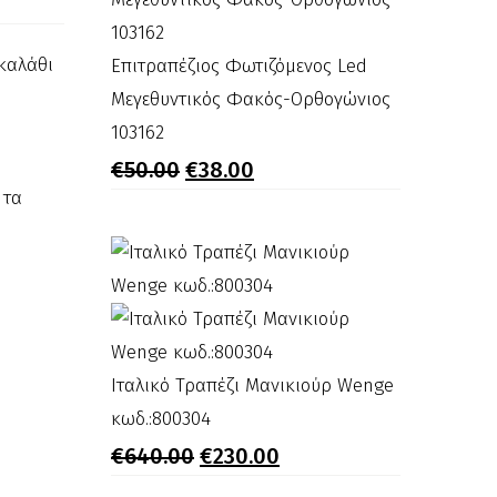
καλάθι
Επιτραπέζιος
Επιτραπέζιος Φωτιζόμενος Led
Φωτιζόμενος
Μεγεθυντικός Φακός-Ορθογώνιος
Led
103162
Original
Η
Μεγεθυντικός
€
50.00
€
38.00
price
τρέχουσα
 τα
Φακός-
was:
τιμή
€50.00.
είναι:
Ορθογώνιος
€38.00.
103162
Μπέρτα
Μπέρτα
Μπέρτα
Μη Διαθέσιμο
με
με
με
κούμπωμα
κούμπωμα
κούμπωμα
Ιταλικό
Ιταλικό Τραπέζι Μανικιούρ Wenge
κλιπς
κλιπς
κλιπς
360043
Τραπέζι
κωδ.:800304
110017
360043
Original
Η
Μανικιούρ
€
12.00
€
640.00
€
230.00
price
τρέχουσα
Wenge
was:
τιμή