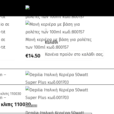
€100.00.
είναι:
Μηχάνημα
€75.00.
κωδ.:003054
0
 σε
Μονή
Μονή κεριέρα με βάση για ρολέτες
Καλάθι
tit
κεριέρα
των 100ml κωδ.:800157
Κανένα προϊόν στο καλάθι σας.
με
€
14.50
βάση
για
ρολέτες
των
100ml
λιπς 110030
κωδ.:800157
κλιπς 110030
Depilia
Out of stock
Ιταλική
Depilia Ιταλική Κεριέρα 50watt