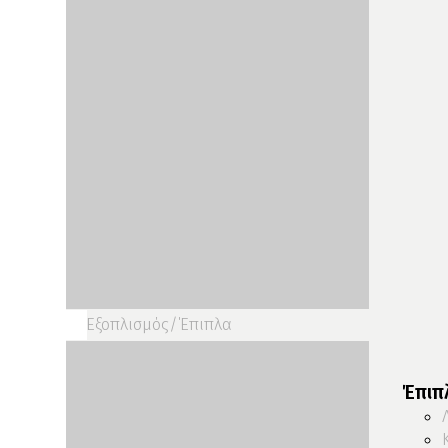
Εξοπλισμός/΄Επιπλα
Έπιπ