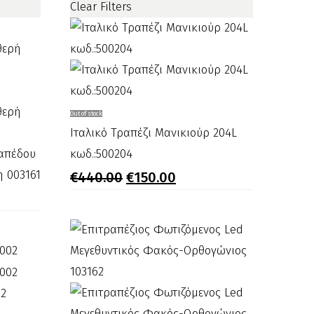
Clear Filters
Ιταλικό
Out of stock
Τραπέζι
Ιταλικό Τραπέζι Μανικιούρ 204L
δαπέδου
Μανικιούρ
κωδ.:500204
Original
Η
η 003161
204L
€
440.00
€
150.00
price
τρέχουσα
κωδ.:500204
was:
τιμή
σα
€440.00.
είναι:
€150.00.
02