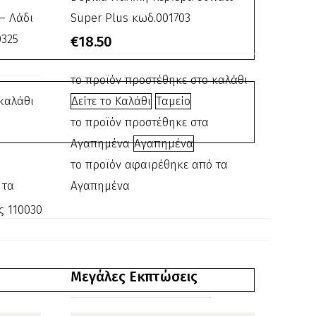
 – Λάδι
Κεριέρα
Super Plus κωδ.001703
0325
50watt
€
18.50
Super
το προϊόν προστέθηκε στο καλάθι
Plus
καλάθι
Δείτε το Καλάθι
Ταμείο
κωδ.001703
το προϊόν προστέθηκε στα
Αγαπημένα
Αγαπημένα
το προϊόν αφαιρέθηκε από τα
 τα
Αγαπημένα
ς 110030
Μεγάλες Εκπτώσεις