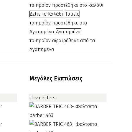
το προϊόν προστέθηκε στο καλάθι
€640.00.
είναι:
κωδ.:800304
€230.00.
Δείτε το Καλάθι
Ταμείο
το προϊόν προστέθηκε στα
Αγαπημένα
Αγαπημένα
το προϊόν αφαιρέθηκε από τα
Αγαπημένα
Μπέρτα
με
Μεγάλες Εκπτώσεις
κούμπωμα
κλιπς
Clear Filters
110017
€
6.00