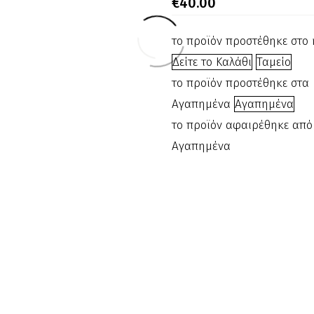
Πεντικιούρ
€
40.00
003161
700002
το προϊόν προστέθηκε στο 
Δείτε το Καλάθι
Ταμείο
το προϊόν προστέθηκε στα
Αγαπημένα
Αγαπημένα
Μπέρτα
Μη Διαθέσιμο
το προϊόν αφαιρέθηκε από
μαγνητική
Αγαπημένα
330900
Μπέρτα
Μη Διαθέσιμο
Barber
Mood
BM-
C
1006