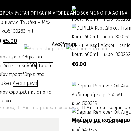
κωδ.:800803
ΩΡΕΆΝ ΜΕΤΑΦΟΡΙΚΆ ΓΙΑ ΑΓΟΡΈΣ ΆΝΩ 50€ ΜΌΝΟ ΓΙΑ ΑΘΉΝΑ
a
ia Κερί Αποτρίχωσης ζεστό
ουμινένιο Ταψάκι – Μέλι
ίχωσης
 κωδ.100263-ml
Original
Η
0
€
5.00
price
τρέχουσα
DEPILIA
DEPILIA Κερί Δίσκοι Titanio
was:
τιμή
Κερί
Κουτί 400ml – κωδ. 800262-
οϊόν προστέθηκε στο
€7.00.
είναι:
ινένιο
€5.00.
Δίσκοι
€
6.00
θι
Δείτε το Καλάθι
Ταμείο
ι
Titanio
οϊόν προστέθηκε στα
σε
ημένα
Αγαπημένα
Κουτί
οϊόν αφαιρέθηκε από τα
400ml
ημένα
00263-
–
καμίσες
Μπέρτες με κούμπωμα κλιπς
Μπέρτα με κούμπωμα κ
κωδ.
Μπέρτα με κούμπωμα 
800262-