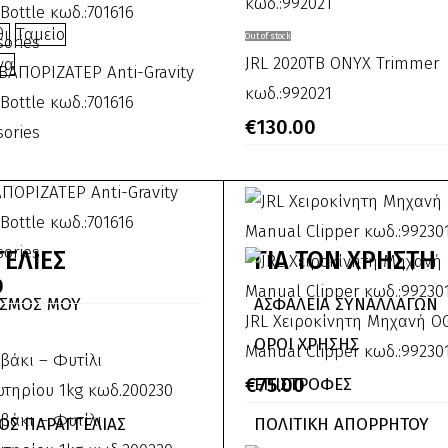
JRL
θι
Ταμείο
Out of stock
2020TB
JRL 2020TB ONYX Trimmer
να
ONYX
κωδ.:992021
Trimmer
€
130.00
κωδ.:992021
ΡΙΖΑΤΕΡ
ΑΠΟΡΙΖΑΤΕΡ Anti-Gravity
Bottle κωδ.:701616
y
sories
ΕΛΙΕΣ
ΓΙΑ
ΤΟΝ
ΧΡΗΣΤΗ
0
ΑΣΜΌΣ ΜΟΥ
ΑΣΦΑΛΕΙΑ ΣΥΝΑΛΛΑΓΩΝ
JRL
JRL Χειροκίνητη Μηχανή O
01616
ΟΡΟΙ ΧΡΗΣΗΣ
Χειροκίνητη
Manual Clipper κωδ.:99230
sories
Μηχανή
€
75.00
ΕΠΙΣΤΡΟΦΕΣ
OG-
ΟΣ ΠΑΡΑΓΓΕΛΙΑΣ
ΠΟΛΙΤΙΚΗ ΑΠΟΡΡΗΤΟΥ
1855