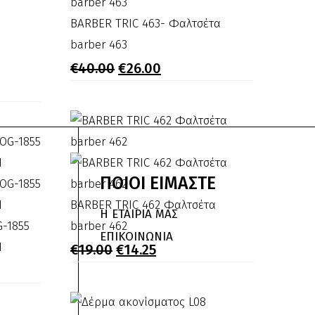
BARBER
BARBER TRIC 463- Φαλτσέτα
TRIC
barber 463
Original
Η
463-
€
40.00
€
26.00
price
τρέχουσα
Φαλτσέτα
was:
τιμή
€40.00.
είναι:
barber
€26.00.
463
ΠΟΙΟΙ
ΕΙΜΑΣΤΕ
BARBER
BARBER TRIC 462 Φαλτσέτα
Η ΕΤΑΙΡΙΑ ΜΑΣ
G-1855
TRIC
barber 462
ΕΠΙΚΟΙΝΩΝΙΑ
Original
Η
1
462
€
19.00
€
14.25
price
τρέχουσα
Φαλτσέτα
was:
τιμή
€19.00.
είναι:
barber
€14.25.
462