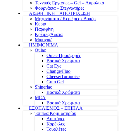
Τεχνικές Εργασίες – Gel – Ακρυλικά
Φουρνάκια – Στεγνωτήρες
ΑΙΣΘΗΤΙΚΗ – ΑΠΟΤΡΙΧΩΣΗ
Μηχανήματα / Κεριέρες / Βαπέρ
Κεριά
Παραφίνη
Κρέμες/Άλατα
Μακιγιάζ
ΗΜΙΜΟΝΙΜΑ
Oulac
Oulac Προσφορές
Βασικά Χρώματα
Cat Eye
Change/Fluo
Cheese/Turquoise
Gum Gel
Shinerlac
Βασικά Χρώματα
MCA
Βασικά Χρώματα
ΕΞΟΠΛΙΣΜΟΣ – ΕΠΙΠΛΑ
Έπιπλα Κομμωτηρίου
Λουτήρες
Καρέκλες
Τουαλέτες