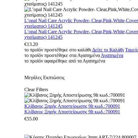
L’opal Nail Care Acrylic Powder- Clear,Pink,White,Cove
χτισίματος) 141245
L’opal Nail Care Acrylic Powder- Clear,Pink,White,Cove
χτισίματος) 141245
€
13.20
το προϊόν προστέθηκε στο καλάθι
Δείτε το Καλάθι
Ταμεί
το προϊόν προστέθηκε στα Αγαπημένα
Αγαπημένα
το προϊόν αφαιρέθηκε από τα Αγαπημένα
Μεγάλες Εκπτώσεις
Clear Filters
Κλίβανος Ξηρής Αποστείρωσης 9lt κωδ.:700091
Κλίβανος Ξηρής Αποστείρωσης 9lt κωδ.:700091
€
55.00