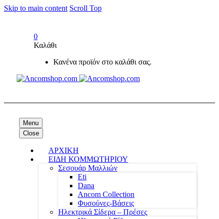
Skip to main content
Scroll Top
0
Καλάθι
Κανένα προϊόν στο καλάθι σας.
Menu
Close
ΑΡΧΙΚΗ
ΕΙΔΗ ΚΟΜΜΩΤΗΡΙΟΥ
Σεσουάρ Μαλλιών
Eti
Dana
Ancom Collection
Φυσούνες-Βάσεις
Ηλεκτρικά Σίδερα – Πρέσες