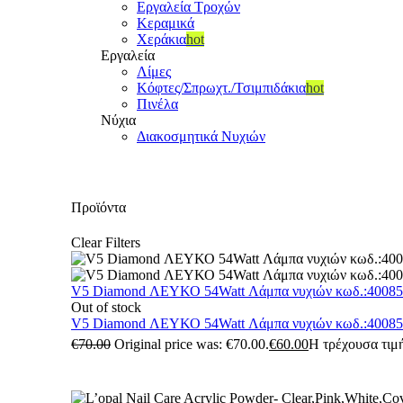
Εργαλεία Τροχών
Κεραμικά
Χεράκια
hot
Εργαλεία
Λίμες
Κόφτες/Σπρωχτ./Τσιμπιδάκια
hot
Πινέλα
Νύχια
Διακοσμητικά Νυχιών
Προϊόντα
Clear Filters
V5 Diamond ΛΕΥΚΟ 54Watt Λάμπα νυχιών κωδ.:4008
Out of stock
V5 Diamond ΛΕΥΚΟ 54Watt Λάμπα νυχιών κωδ.:4008
€
70.00
Original price was: €70.00.
€
60.00
Η τρέχουσα τιμή