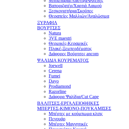
Μπομπάρια/Λάστιχα/Φιλέδες
Βαποριζατέρ/Χαρτιά Λαιμού
Ξεσκονιστήρια/Σκούπες
Θεραπείες Μαλλιών/Αναλώσιμα
ΞΥΡΑΦΙΑ
ΒΟΥΡΤΣΕΣ
Natura
3VE maestri
Θερμικές-Κεραμικές
Πλακέ-Ξεμπερδέματος
Διάφορες Βούρτσες ancom
ΨΑΛΙΔΙΑ ΚΟΥΡΕΜΑΤΟΣ
Joewell
Cerena
Fumei
Dayo
Prodiamond
Razorline
Διάφορα Ψαλίδια/Cut Cape
ΒΑΛΙΤΣΕΣ-ΕΡΓΑΛΕΙΟΘΗΚΕΣ
ΜΠΕΡΤΕΣ-ΚΙΜΟΝΟ-ΠΟΥΚΑΜΙΣΕΣ
Μπέρτες με κούμπωμα κλιπς
Πενουάρ
Μπέρτες Μαγνητικές