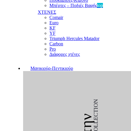
Πουκαμίσες-Κιμονό
Μπέρτες – Ποδιές Βαφής
top
ΧΤΕΝΕΣ
Comair
Euro
KF
YF
Triumph Hercules Matador
Carbon
Pro
Διάφορες χτένες
Μανικιούρ-Πεντικιούρ
COLLECTION