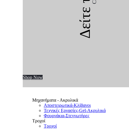
Δείτε την
Shop Now
Μηχανήματα - Ακρυλικά
Αποστειρωτικά-Κλίβανοι
Τεχνικές Εργασίες-Gel-Ακρυλικά
Φουρνάκια-Στεγνωτήρες
Τροχοί
Τροχοί