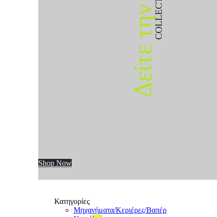
COLLECTION
Δείτε την
Shop Now
Κατηγορίες
Μηχανήματα/Κεριέρες/Βαπέρ