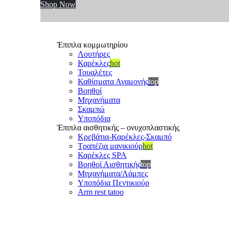
Shop Now
Έπιπλα κομμωτηρίου
Λουτήρες
Καρέκλες
hot
Τουαλέτες
Καθίσματα Αναμονής
top
Βοηθοί
Μηχανήματα
Σκαμπώ
Υποπόδια
Έπιπλα αισθητικής – ονυχοπλαστικής
Κρεβάτια-Καρέκλες-Σκαμπό
Τραπέζια μανικιούρ
hot
Καρέκλες SPA
Βοηθοί Αισθητικής
top
Μηχανήματα/Λάμπες
Υποπόδια Πεντικιούρ
Arm rest tatoo