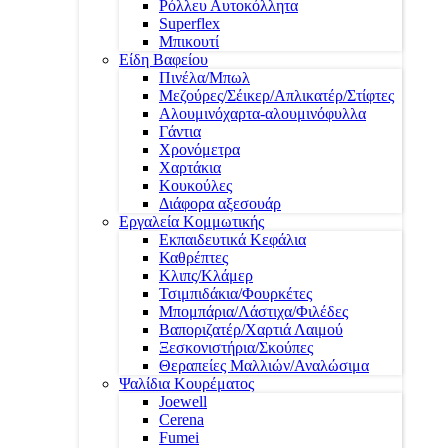
Ρόλλευ Αυτοκόλλητα
Superflex
Μπικουτί
Είδη Βαφείου
Πινέλα/Μπωλ
Μεζούρες/Σέικερ/Απλικατέρ/Στίφτες
Αλουμινόχαρτα-αλουμινόφυλλα
Γάντια
Χρονόμετρα
Χαρτάκια
Κουκούλες
Διάφορα αξεσουάρ
Εργαλεία Κομμωτικής
Εκπαιδευτικά Κεφάλια
Καθρέπτες
Κλιπς/Κλάμερ
Τσιμπιδάκια/Φουρκέτες
Μπομπάρια/Λάστιχα/Φιλέδες
Βαποριζατέρ/Χαρτιά Λαιμού
Ξεσκονιστήρια/Σκούπες
Θεραπείες Μαλλιών/Αναλώσιμα
Ψαλίδια Κουρέματος
Joewell
Cerena
Fumei