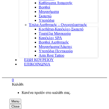
Καθίσματα Αναμονής
Βοηθοί
Μηχανήματα
Σκαμπώ
Υποπόδια
Έπιλα Αισθητικής – Ονυχοπλαστικής
Κρεβάτια-Καρέκλες-Σκαμπό
Τραπέζια Μανικιούρ
Καρέκλες SPA
Βοηθοί Αισθητικής
Μηχανήματα/Λάμπες
Υποπόδια Πεντικιούρ
Arm Rest Tattoo
ΕΙΔΗ ΚΟΥΡΕΙΟΥ
ΕΠΙΚΟΙΝΩΝΙΑ
0
Καλάθι
Κανένα προϊόν στο καλάθι σας.
Menu
Close