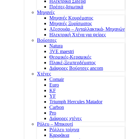
Ηλεκτρικά Σίδερα
Πρέσες-Ισιωτικά
Μηχανές
Μηχανές Κουρέματος
Μηχανές Ξυρίσματος
Αξεσουάρ – Ανταλλακτικά- Μηχανών
Ηλεκτρική Χτένα για ψείρες
Βούρτσες
Natura
3VE maestri
Θερμικές-Κεραμικές
Πλακέ-Ξεμπερδέματος
Διάφορες Βούρτσες ancom
Χτένες
Comair
Euro
KF
YF
Triumph Hercules Matador
Carbon
Pro
Διάφορες χτένες
Ρόλευ – Μπικουτί
Ρόλλευ τρίχινα
Καρφάκια