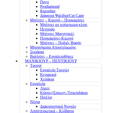
Dayo
Prodiamond
Razorline
Διάφορα Ψαλίδια/Cut Cape
Μπέρτες – Κιμονό – Πουκαμίσες
Μπέρτες με κούμπωμα κλιπς
Πενουάρ
Μπέρτες Μαγνητικές
Πουκαμίσες-Κιμονό
Μπέρτες – Ποδιές Βαφής
Μηχανήματα Αποστείρωσης
Ξυράφια
Βαλίτσες – Εργαλειοθήκες
ΜΑΝΙΚΙΟΥΡ – ΠΕΝΤΙΚΙΟΥΡ
Τροχοί
Εργαλεία Τροχών
Κεραμικά
Χεράκια
Εργαλεία
Λίμες
Κόφτες/Σπρωχτ./Τσιμπιδάκια
Πινέλα
Νύχια
Διακοσμητικά Νυχιών
Αποστειρωτικά – Κλίβανοι