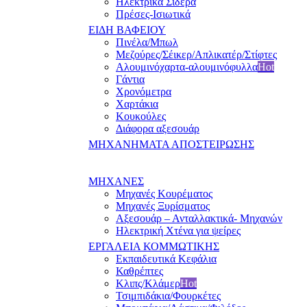
Ηλεκτρικά Σίδερα
Πρέσες-Ισιωτικά
ΕΙΔΗ ΒΑΦΕΙΟΥ
Πινέλα/Μπωλ
Μεζούρες/Σέικερ/Απλικατέρ/Στίφτες
Αλουμινόχαρτα-αλουμινόφυλλα
Hot
Γάντια
Χρονόμετρα
Χαρτάκια
Κουκούλες
Διάφορα αξεσουάρ
ΜΗΧΑΝΗΜΑΤΑ ΑΠΟΣΤΕΙΡΩΣΗΣ
ΜΗΧΑΝΕΣ
Μηχανές Κουρέματος
Μηχανές Ξυρίσματος
Αξεσουάρ – Ανταλλακτικά- Μηχανών
Ηλεκτρική Χτένα για ψείρες
ΕΡΓΑΛΕΙΑ ΚΟΜΜΩΤΙΚΗΣ
Εκπαιδευτικά Κεφάλια
Καθρέπτες
Κλιπς/Κλάμερ
Hot
Τσιμπιδάκια/Φουρκέτες