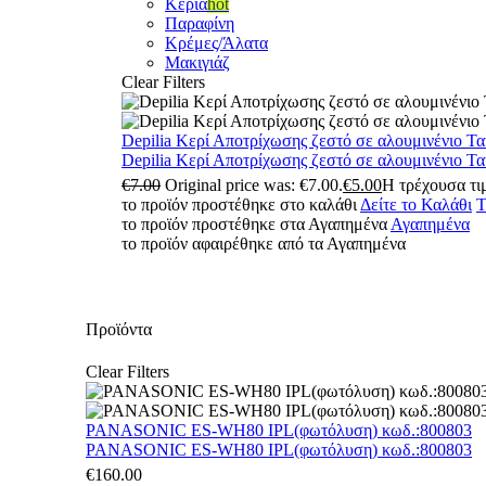
Κεριά
hot
Παραφίνη
Κρέμες/Άλατα
Μακιγιάζ
Clear Filters
Depilia Κερί Αποτρίχωσης ζεστό σε αλουμινένιο Τ
Depilia Κερί Αποτρίχωσης ζεστό σε αλουμινένιο Τ
€
7.00
Original price was: €7.00.
€
5.00
Η τρέχουσα τιμ
το προϊόν προστέθηκε στο καλάθι
Δείτε το Καλάθι
Τ
το προϊόν προστέθηκε στα Αγαπημένα
Αγαπημένα
το προϊόν αφαιρέθηκε από τα Αγαπημένα
Προϊόντα
Clear Filters
PANASONIC ES-WH80 IPL(φωτόλυση) κωδ.:800803
PANASONIC ES-WH80 IPL(φωτόλυση) κωδ.:800803
€
160.00