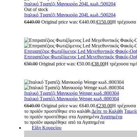
Ιταλικό Τραπέζι Μανικιούρ 204L κωδ.:500204
Out of stock
Ιταλικό Τραπέζι Μανικιούρ 204L κωδ.:500204
€
440.00
Original price was: €440.00.
€
150.00
Η τρέχουσα τ
Επιτραπέζιος Φωτιζόμενος Led Μεγεθυντικός Φακός-Ορ
Επιτραπέζιος Φωτιζόμενος Led Μεγεθυντικός Φακός-Ορ
€
50.00
Original price was: €50.00.
€
38.00
Η τρέχουσα τιμή
Ιταλικό Τραπέζι Μανικιούρ Wenge κωδ.:800304
Ιταλικό Τραπέζι Μανικιούρ Wenge κωδ.:800304
€
640.00
Original price was: €640.00.
€
230.00
Η τρέχουσα τ
το προϊόν προστέθηκε στο καλάθι
Δείτε το Καλάθι
Ταμεί
το προϊόν προστέθηκε στα Αγαπημένα
Αγαπημένα
το προϊόν αφαιρέθηκε από τα Αγαπημένα
Είδη Κουρείου