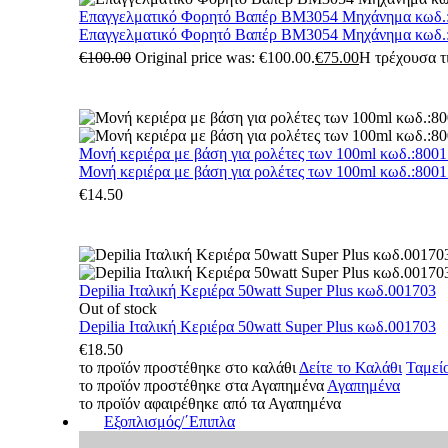
Επαγγελματικό Φορητό Βαπέρ BM3054 Μηχάνημα κωδ.
Επαγγελματικό Φορητό Βαπέρ BM3054 Μηχάνημα κωδ.
€
100.00
Original price was: €100.00.
€
75.00
Η τρέχουσα τι
Μονή κεριέρα με βάση για ρολέτες των 100ml κωδ.:800
Μονή κεριέρα με βάση για ρολέτες των 100ml κωδ.:800
€
14.50
Depilia Ιταλική Κεριέρα 50watt Super Plus κωδ.001703
Out of stock
Depilia Ιταλική Κεριέρα 50watt Super Plus κωδ.001703
€
18.50
το προϊόν προστέθηκε στο καλάθι
Δείτε το Καλάθι
Ταμεί
το προϊόν προστέθηκε στα Αγαπημένα
Αγαπημένα
το προϊόν αφαιρέθηκε από τα Αγαπημένα
Εξοπλισμός/΄Επιπλα