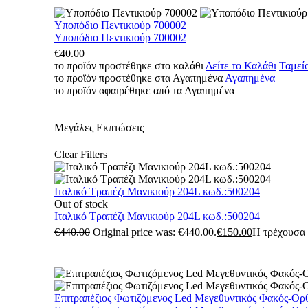
Υποπόδιο Πεντικιούρ 700002
Υποπόδιο Πεντικιούρ 700002
€
40.00
το προϊόν προστέθηκε στο καλάθι
Δείτε το Καλάθι
Ταμεί
το προϊόν προστέθηκε στα Αγαπημένα
Αγαπημένα
το προϊόν αφαιρέθηκε από τα Αγαπημένα
Μεγάλες Εκπτώσεις
Clear Filters
Ιταλικό Τραπέζι Μανικιούρ 204L κωδ.:500204
Out of stock
Ιταλικό Τραπέζι Μανικιούρ 204L κωδ.:500204
€
440.00
Original price was: €440.00.
€
150.00
Η τρέχουσα τ
Επιτραπέζιος Φωτιζόμενος Led Μεγεθυντικός Φακός-Ορ