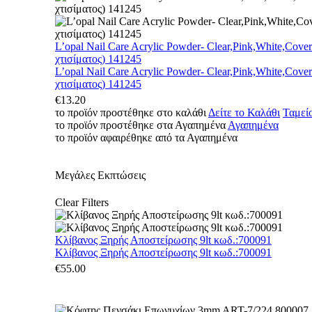
L’opal Nail Care Acrylic Powder- Clear,Pink,White,Cove
χτισίματος) 141245
L’opal Nail Care Acrylic Powder- Clear,Pink,White,Cove
χτισίματος) 141245
€
13.20
το προϊόν προστέθηκε στο καλάθι
Δείτε το Καλάθι
Ταμεί
το προϊόν προστέθηκε στα Αγαπημένα
Αγαπημένα
το προϊόν αφαιρέθηκε από τα Αγαπημένα
Μεγάλες Εκπτώσεις
Clear Filters
Κλίβανος Ξηρής Αποστείρωσης 9lt κωδ.:700091
Κλίβανος Ξηρής Αποστείρωσης 9lt κωδ.:700091
€
55.00