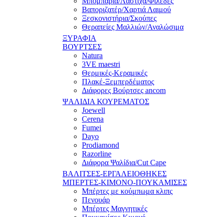
Μπομπάρια/Λάστιχα/Φιλέδες
Βαποριζατέρ/Χαρτιά Λαιμού
Ξεσκονιστήρια/Σκούπες
Θεραπείες Μαλλιών/Αναλώσιμα
ΞΥΡΑΦΙΑ
ΒΟΥΡΤΣΕΣ
Natura
3VE maestri
Θερμικές-Κεραμικές
Πλακέ-Ξεμπερδέματος
Διάφορες Βούρτσες ancom
ΨΑΛΙΔΙΑ ΚΟΥΡΕΜΑΤΟΣ
Joewell
Cerena
Fumei
Dayo
Prodiamond
Razorline
Διάφορα Ψαλίδια/Cut Cape
ΒΑΛΙΤΣΕΣ-ΕΡΓΑΛΕΙΟΘΗΚΕΣ
ΜΠΕΡΤΕΣ-ΚΙΜΟΝΟ-ΠΟΥΚΑΜΙΣΕΣ
Μπέρτες με κούμπωμα κλιπς
Πενουάρ
Μπέρτες Μαγνητικές