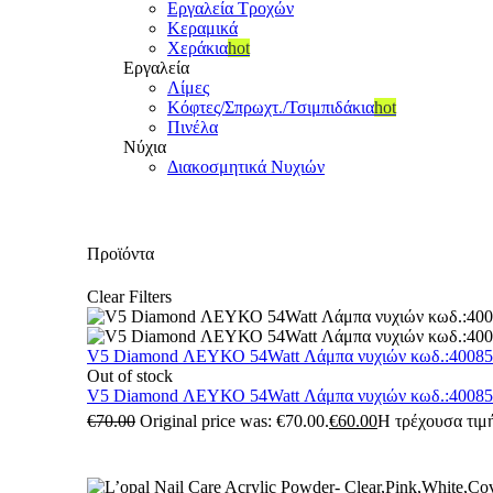
Εργαλεία Τροχών
Κεραμικά
Χεράκια
hot
Εργαλεία
Λίμες
Κόφτες/Σπρωχτ./Τσιμπιδάκια
hot
Πινέλα
Νύχια
Διακοσμητικά Νυχιών
Προϊόντα
Clear Filters
V5 Diamond ΛΕΥΚΟ 54Watt Λάμπα νυχιών κωδ.:4008
Out of stock
V5 Diamond ΛΕΥΚΟ 54Watt Λάμπα νυχιών κωδ.:4008
€
70.00
Original price was: €70.00.
€
60.00
Η τρέχουσα τιμή