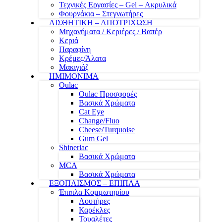
Τεχνικές Εργασίες – Gel – Ακρυλικά
Φουρνάκια – Στεγνωτήρες
ΑΙΣΘΗΤΙΚΗ – ΑΠΟΤΡΙΧΩΣΗ
Μηχανήματα / Κεριέρες / Βαπέρ
Κεριά
Παραφίνη
Κρέμες/Άλατα
Μακιγιάζ
ΗΜΙΜΟΝΙΜΑ
Oulac
Oulac Προσφορές
Βασικά Χρώματα
Cat Eye
Change/Fluo
Cheese/Turquoise
Gum Gel
Shinerlac
Βασικά Χρώματα
MCA
Βασικά Χρώματα
ΕΞΟΠΛΙΣΜΟΣ – ΕΠΙΠΛΑ
Έπιπλα Κομμωτηρίου
Λουτήρες
Καρέκλες
Τουαλέτες