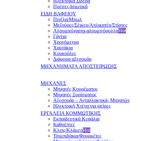
Ηλεκτρικά Σίδερα
Πρέσες-Ισιωτικά
ΕΙΔΗ ΒΑΦΕΙΟΥ
Πινέλα/Μπωλ
Μεζούρες/Σέικερ/Απλικατέρ/Στίφτες
Αλουμινόχαρτα-αλουμινόφυλλα
Hot
Γάντια
Χρονόμετρα
Χαρτάκια
Κουκούλες
Διάφορα αξεσουάρ
ΜΗΧΑΝΗΜΑΤΑ ΑΠΟΣΤΕΙΡΩΣΗΣ
ΜΗΧΑΝΕΣ
Μηχανές Κουρέματος
Μηχανές Ξυρίσματος
Αξεσουάρ – Ανταλλακτικά- Μηχανών
Ηλεκτρική Χτένα για ψείρες
ΕΡΓΑΛΕΙΑ ΚΟΜΜΩΤΙΚΗΣ
Εκπαιδευτικά Κεφάλια
Καθρέπτες
Κλιπς/Κλάμερ
Hot
Τσιμπιδάκια/Φουρκέτες