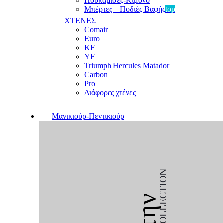
Πουκαμίσες-Κιμονό
Μπέρτες – Ποδιές Βαφής
top
ΧΤΕΝΕΣ
Comair
Euro
KF
YF
Triumph Hercules Matador
Carbon
Pro
Διάφορες χτένες
Μανικιούρ-Πεντικιούρ
COLLECTION