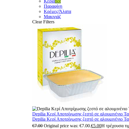
Κεριά
hot
Παραφίνη
Κρέμες/Άλατα
Μακιγιάζ
Clear Filters
Depilia Κερί Αποτρίχωσης ζεστό σε αλουμινένιο Τ
Depilia Κερί Αποτρίχωσης ζεστό σε αλουμινένιο Τ
€
7.00
Original price was: €7.00.
€
5.00
Η τρέχουσα τιμ