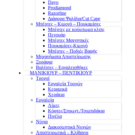
Dayo
Prodiamond
Razorline
Διάφορα Ψαλίδια/Cut Cape
Μπέρτες – Κιμονό – Πουκαμίσες
Μπέρτες με κούμπωμα κλιπς
Πενουάρ
Μπέρτες Μαγνητικές
Πουκαμίσες-Κιμονό
Μπέρτες – Ποδιές Βαφής
Μηχανήματα Αποστείρωσης
Ξυράφια
Βαλίτσες – Εργαλειοθήκες
ΜΑΝΙΚΙΟΥΡ – ΠΕΝΤΙΚΙΟΥΡ
Τροχοί
Εργαλεία Τροχών
Κεραμικά
Χεράκια
Εργαλεία
Λίμες
Κόφτες/Σπρωχτ./Τσιμπιδάκια
Πινέλα
Νύχια
Διακοσμητικά Νυχιών
Αποστειρωτικά – Κλίβανοι