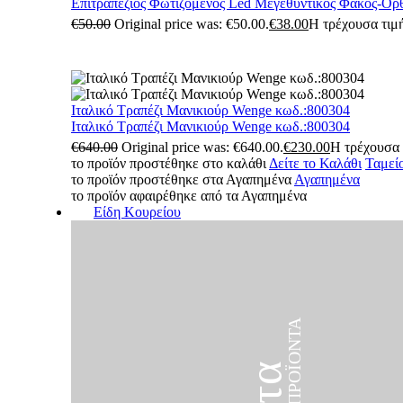
Επιτραπέζιος Φωτιζόμενος Led Μεγεθυντικός Φακός-Ορ
€
50.00
Original price was: €50.00.
€
38.00
Η τρέχουσα τιμή
Ιταλικό Τραπέζι Μανικιούρ Wenge κωδ.:800304
Ιταλικό Τραπέζι Μανικιούρ Wenge κωδ.:800304
€
640.00
Original price was: €640.00.
€
230.00
Η τρέχουσα τ
το προϊόν προστέθηκε στο καλάθι
Δείτε το Καλάθι
Ταμεί
το προϊόν προστέθηκε στα Αγαπημένα
Αγαπημένα
το προϊόν αφαιρέθηκε από τα Αγαπημένα
Είδη Κουρείου
ΠΡΟΪΌΝΤΑ