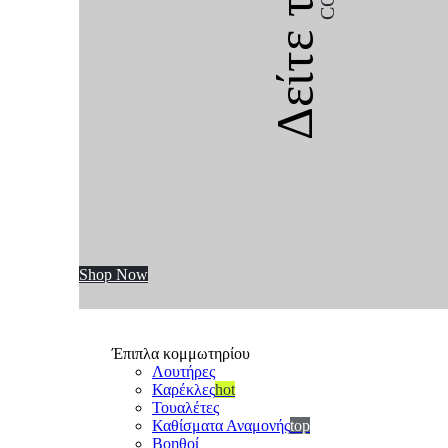
Δείτε την
Shop Now
Έπιπλα κομμωτηρίου
Λουτήρες
Καρέκλες
hot
Τουαλέτες
Καθίσματα Αναμονής
top
Βοηθοί