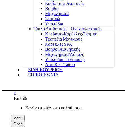
Καθίσματα Αναμονής
Βοηθοί
Μηχανήματα
Σκαμπώ
Υποπόδια
Έπιλα Αισθητικής – Ονυχοπλαστικής
Κρεβάτια-Καρέκλες-Σκαμπό
Τραπέζια Μανικιούρ
Καρέκλες SPA
Βοηθοί Αισθητικής
Μηχανήματα/Λάμπες
Υποπόδια Πεντικιούρ
Arm Rest Tattoo
ΕΙΔΗ ΚΟΥΡΕΙΟΥ
ΕΠΙΚΟΙΝΩΝΙΑ
0
Καλάθι
Κανένα προϊόν στο καλάθι σας.
Menu
Close