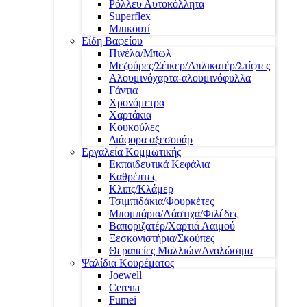
Ρόλλευ Αυτοκόλλητα
Superflex
Μπικουτί
Είδη Βαφείου
Πινέλα/Μπωλ
Μεζούρες/Σέικερ/Απλικατέρ/Στίφτες
Αλουμινόχαρτα-αλουμινόφυλλα
Γάντια
Χρονόμετρα
Χαρτάκια
Κουκούλες
Διάφορα αξεσουάρ
Εργαλεία Κομμωτικής
Εκπαιδευτικά Κεφάλια
Καθρέπτες
Κλιπς/Κλάμερ
Τσιμπιδάκια/Φουρκέτες
Μπομπάρια/Λάστιχα/Φιλέδες
Βαποριζατέρ/Χαρτιά Λαιμού
Ξεσκονιστήρια/Σκούπες
Θεραπείες Μαλλιών/Αναλώσιμα
Ψαλίδια Κουρέματος
Joewell
Cerena
Fumei