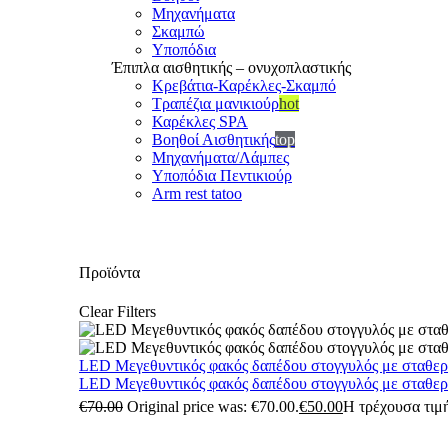
Μηχανήματα
Σκαμπώ
Υποπόδια
Έπιπλα αισθητικής – ονυχοπλαστικής
Κρεβάτια-Καρέκλες-Σκαμπό
Τραπέζια μανικιούρ
hot
Καρέκλες SPA
Βοηθοί Αισθητικής
top
Μηχανήματα/Λάμπες
Υποπόδια Πεντικιούρ
Arm rest tatoo
Προϊόντα
Clear Filters
LED Μεγεθυντικός φακός δαπέδου στογγυλός με σταθε
LED Μεγεθυντικός φακός δαπέδου στογγυλός με σταθε
€
70.00
Original price was: €70.00.
€
50.00
Η τρέχουσα τιμή