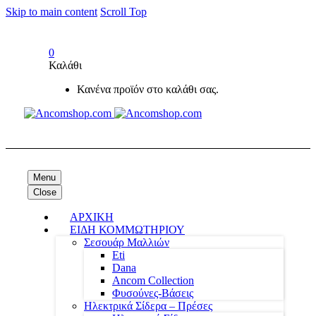
Skip to main content
Scroll Top
0
Καλάθι
Κανένα προϊόν στο καλάθι σας.
Menu
Close
ΑΡΧΙΚΗ
ΕΙΔΗ ΚΟΜΜΩΤΗΡΙΟΥ
Σεσουάρ Μαλλιών
Eti
Dana
Ancom Collection
Φυσούνες-Βάσεις
Ηλεκτρικά Σίδερα – Πρέσες