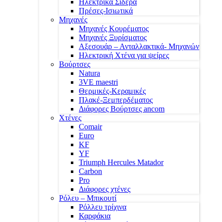
Ηλεκτρικά Σίδερα
Πρέσες-Ισιωτικά
Μηχανές
Μηχανές Κουρέματος
Μηχανές Ξυρίσματος
Αξεσουάρ – Ανταλλακτικά- Μηχανών
Ηλεκτρική Χτένα για ψείρες
Βούρτσες
Natura
3VE maestri
Θερμικές-Κεραμικές
Πλακέ-Ξεμπερδέματος
Διάφορες Βούρτσες ancom
Χτένες
Comair
Euro
KF
YF
Triumph Hercules Matador
Carbon
Pro
Διάφορες χτένες
Ρόλευ – Μπικουτί
Ρόλλευ τρίχινα
Καρφάκια