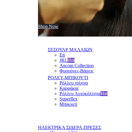
Shop Now
ΣΕΣΟΥΑΡ ΜΑΛΛΙΩΝ
Eti
JRL
Hot
Ancom Collection
Φυσούνες-Βάσεις
ΡΟΛΕΥ-ΜΠΙΚΟΥΤΙ
Ρόλλευ τρίχινα
Καρφάκια
Ρόλλευ Αυτοκόλλητα
Hot
Superflex
Μπικουτί
ΗΛΕΚΤΡΙΚΑ ΣΙΔΕΡΑ-ΠΡΕΣΕΣ