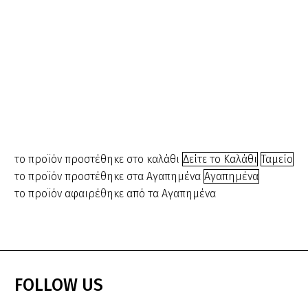
Αισθητική/Αποτρίχωση
,
Μανικιουρ/Πεντικιούρ
,
Μηχανήματα
Kit
αποτρίχωσης
Original
Η
€
40.00
€
12.00
price
τρέχουσα
was:
τιμή
το προϊόν προστέθηκε στο καλάθι
Δείτε το Καλάθι
Ταμείο
€40.00.
είναι:
το προϊόν προστέθηκε στα Αγαπημένα
Αγαπημένα
€12.00.
το προϊόν αφαιρέθηκε από τα Αγαπημένα
FOLLOW
US