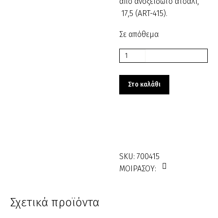
από ανοξείδωτο ατσάλι,
17,5 (ART-415).
Σε απόθεμα
Εργαλείο
Μανικιούρ-
Πεντικιούρ
Στο καλάθι
700415
ποσότητα
SKU:
700415
ΜΟΙΡΑΣΟΥ:
Σχετικά προϊόντα