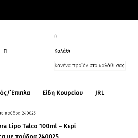
0
Καλάθι
Κανένα προϊόν στο καλάθι σας.
ός/΄Επιπλα
Είδη Κουρείου
JRL
 με πούδρα 240025
era Lipo Talco 100ml – Kερί
τα με πούδρα 240025