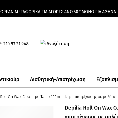
ΔΩΡΕΆΝ ΜΕΤΑΦΟΡΙΚΆ ΓΙΑ ΑΓΟΡΈΣ ΆΝΩ 50€ ΜΌΝΟ ΓΙΑ ΑΘΉΝΑ
: 210 93 21 948
ντικιούρ
Αισθητική-Αποτρίχωση
Εξοπλισμ
 Roll On Wax Cera Lipo Talco 100ml – Kερί αποτρίχωσης σε ρολέτα
Depilia Roll On Wax C
αποτρίχωσης σε ρολέ