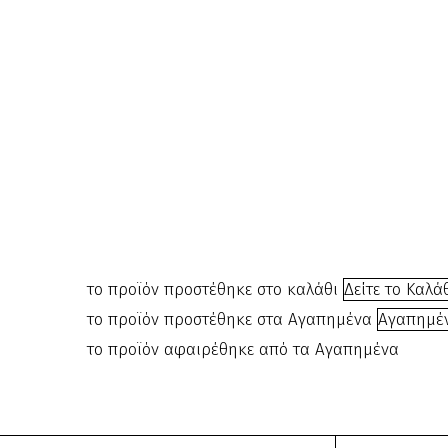
Kερί
αποτρίχωσης
σε
ρολέτα
Πράσινο
Μήλο
240025
€
1.60
το προϊόν προστέθηκε στο καλάθι
Δείτε το Καλά
το προϊόν προστέθηκε στα Αγαπημένα
Αγαπημέ
το προϊόν αφαιρέθηκε από τα Αγαπημένα