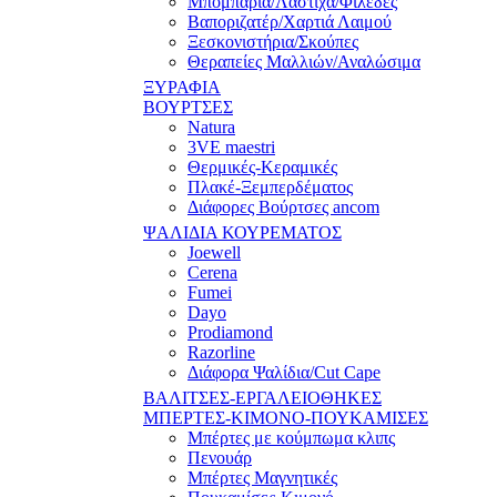
Μπομπάρια/Λάστιχα/Φιλέδες
Βαποριζατέρ/Χαρτιά Λαιμού
Ξεσκονιστήρια/Σκούπες
Θεραπείες Μαλλιών/Αναλώσιμα
ΞΥΡΑΦΙΑ
ΒΟΥΡΤΣΕΣ
Natura
3VE maestri
Θερμικές-Κεραμικές
Πλακέ-Ξεμπερδέματος
Διάφορες Βούρτσες ancom
ΨΑΛΙΔΙΑ ΚΟΥΡΕΜΑΤΟΣ
Joewell
Cerena
Fumei
Dayo
Prodiamond
Razorline
Διάφορα Ψαλίδια/Cut Cape
ΒΑΛΙΤΣΕΣ-ΕΡΓΑΛΕΙΟΘΗΚΕΣ
ΜΠΕΡΤΕΣ-ΚΙΜΟΝΟ-ΠΟΥΚΑΜΙΣΕΣ
Μπέρτες με κούμπωμα κλιπς
Πενουάρ
Μπέρτες Μαγνητικές