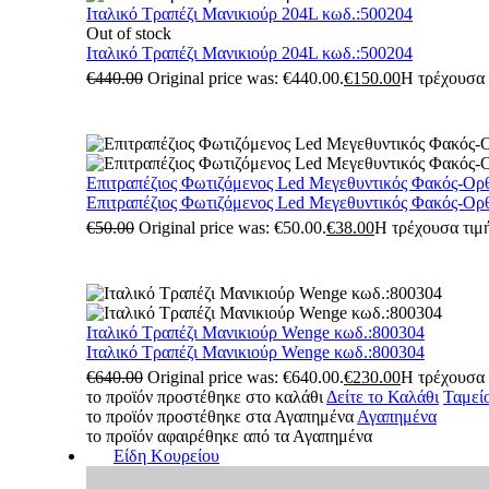
Ιταλικό Τραπέζι Μανικιούρ 204L κωδ.:500204
Out of stock
Ιταλικό Τραπέζι Μανικιούρ 204L κωδ.:500204
€
440.00
Original price was: €440.00.
€
150.00
Η τρέχουσα τ
Επιτραπέζιος Φωτιζόμενος Led Μεγεθυντικός Φακός-Ορ
Επιτραπέζιος Φωτιζόμενος Led Μεγεθυντικός Φακός-Ορ
€
50.00
Original price was: €50.00.
€
38.00
Η τρέχουσα τιμή
Ιταλικό Τραπέζι Μανικιούρ Wenge κωδ.:800304
Ιταλικό Τραπέζι Μανικιούρ Wenge κωδ.:800304
€
640.00
Original price was: €640.00.
€
230.00
Η τρέχουσα τ
το προϊόν προστέθηκε στο καλάθι
Δείτε το Καλάθι
Ταμεί
το προϊόν προστέθηκε στα Αγαπημένα
Αγαπημένα
το προϊόν αφαιρέθηκε από τα Αγαπημένα
Είδη Κουρείου