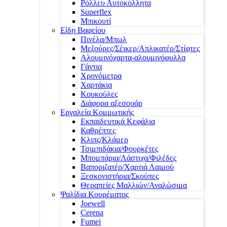
Ρόλλευ Αυτοκόλλητα
Superflex
Μπικουτί
Είδη Βαφείου
Πινέλα/Μπωλ
Μεζούρες/Σέικερ/Απλικατέρ/Στίφτες
Αλουμινόχαρτα-αλουμινόφυλλα
Γάντια
Χρονόμετρα
Χαρτάκια
Κουκούλες
Διάφορα αξεσουάρ
Εργαλεία Κομμωτικής
Εκπαιδευτικά Κεφάλια
Καθρέπτες
Κλιπς/Κλάμερ
Τσιμπιδάκια/Φουρκέτες
Μπομπάρια/Λάστιχα/Φιλέδες
Βαποριζατέρ/Χαρτιά Λαιμού
Ξεσκονιστήρια/Σκούπες
Θεραπείες Μαλλιών/Αναλώσιμα
Ψαλίδια Κουρέματος
Joewell
Cerena
Fumei