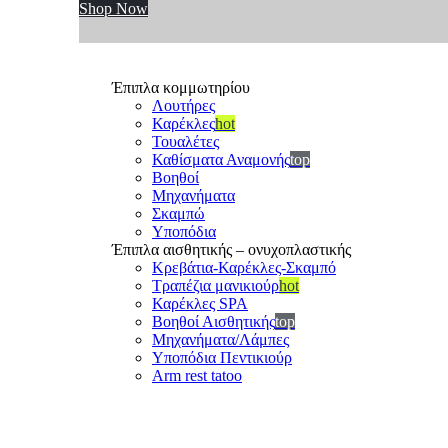
Shop Now
Έπιπλα κομμωτηρίου
Λουτήρες
Καρέκλες
hot
Τουαλέτες
Καθίσματα Αναμονής
top
Βοηθοί
Μηχανήματα
Σκαμπώ
Υποπόδια
Έπιπλα αισθητικής – ονυχοπλαστικής
Κρεβάτια-Καρέκλες-Σκαμπό
Τραπέζια μανικιούρ
hot
Καρέκλες SPA
Βοηθοί Αισθητικής
top
Μηχανήματα/Λάμπες
Υποπόδια Πεντικιούρ
Arm rest tatoo