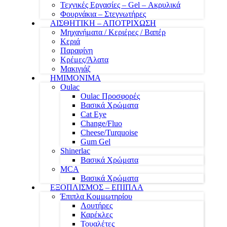
Τεχνικές Εργασίες – Gel – Ακρυλικά
Φουρνάκια – Στεγνωτήρες
ΑΙΣΘΗΤΙΚΗ – ΑΠΟΤΡΙΧΩΣΗ
Μηχανήματα / Κεριέρες / Βαπέρ
Κεριά
Παραφίνη
Κρέμες/Άλατα
Μακιγιάζ
ΗΜΙΜΟΝΙΜΑ
Oulac
Oulac Προσφορές
Βασικά Χρώματα
Cat Eye
Change/Fluo
Cheese/Turquoise
Gum Gel
Shinerlac
Βασικά Χρώματα
MCA
Βασικά Χρώματα
ΕΞΟΠΛΙΣΜΟΣ – ΕΠΙΠΛΑ
Έπιπλα Κομμωτηρίου
Λουτήρες
Καρέκλες
Τουαλέτες