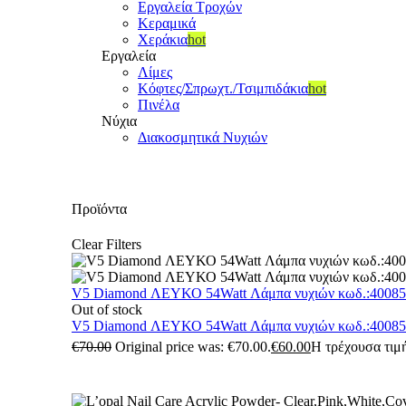
Εργαλεία Τροχών
Κεραμικά
Χεράκια
hot
Εργαλεία
Λίμες
Κόφτες/Σπρωχτ./Τσιμπιδάκια
hot
Πινέλα
Νύχια
Διακοσμητικά Νυχιών
Προϊόντα
Clear Filters
V5 Diamond ΛΕΥΚΟ 54Watt Λάμπα νυχιών κωδ.:4008
Out of stock
V5 Diamond ΛΕΥΚΟ 54Watt Λάμπα νυχιών κωδ.:4008
€
70.00
Original price was: €70.00.
€
60.00
Η τρέχουσα τιμή