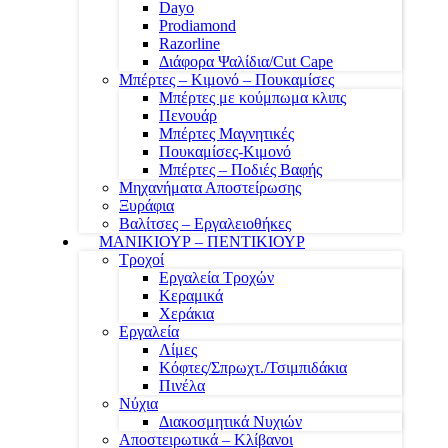
Dayo
Prodiamond
Razorline
Διάφορα Ψαλίδια/Cut Cape
Μπέρτες – Κιμονό – Πουκαμίσες
Μπέρτες με κούμπωμα κλιπς
Πενουάρ
Μπέρτες Μαγνητικές
Πουκαμίσες-Κιμονό
Μπέρτες – Ποδιές Βαφής
Μηχανήματα Αποστείρωσης
Ξυράφια
Βαλίτσες – Εργαλειοθήκες
ΜΑΝΙΚΙΟΥΡ – ΠΕΝΤΙΚΙΟΥΡ
Τροχοί
Εργαλεία Τροχών
Κεραμικά
Χεράκια
Εργαλεία
Λίμες
Κόφτες/Σπρωχτ./Τσιμπιδάκια
Πινέλα
Νύχια
Διακοσμητικά Νυχιών
Αποστειρωτικά – Κλίβανοι