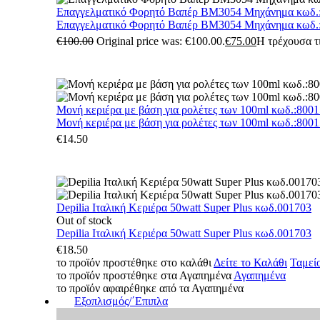
Επαγγελματικό Φορητό Βαπέρ BM3054 Μηχάνημα κωδ.
Επαγγελματικό Φορητό Βαπέρ BM3054 Μηχάνημα κωδ.
€
100.00
Original price was: €100.00.
€
75.00
Η τρέχουσα τι
Μονή κεριέρα με βάση για ρολέτες των 100ml κωδ.:800
Μονή κεριέρα με βάση για ρολέτες των 100ml κωδ.:800
€
14.50
Depilia Ιταλική Κεριέρα 50watt Super Plus κωδ.001703
Out of stock
Depilia Ιταλική Κεριέρα 50watt Super Plus κωδ.001703
€
18.50
το προϊόν προστέθηκε στο καλάθι
Δείτε το Καλάθι
Ταμεί
το προϊόν προστέθηκε στα Αγαπημένα
Αγαπημένα
το προϊόν αφαιρέθηκε από τα Αγαπημένα
Εξοπλισμός/΄Επιπλα