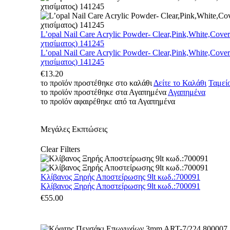
L’opal Nail Care Acrylic Powder- Clear,Pink,White,Cove
χτισίματος) 141245
L’opal Nail Care Acrylic Powder- Clear,Pink,White,Cove
χτισίματος) 141245
€
13.20
το προϊόν προστέθηκε στο καλάθι
Δείτε το Καλάθι
Ταμεί
το προϊόν προστέθηκε στα Αγαπημένα
Αγαπημένα
το προϊόν αφαιρέθηκε από τα Αγαπημένα
Μεγάλες Εκπτώσεις
Clear Filters
Κλίβανος Ξηρής Αποστείρωσης 9lt κωδ.:700091
Κλίβανος Ξηρής Αποστείρωσης 9lt κωδ.:700091
€
55.00