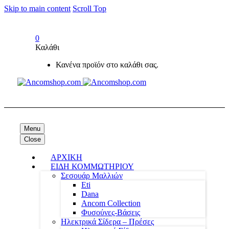
Skip to main content
Scroll Top
0
Καλάθι
Κανένα προϊόν στο καλάθι σας.
Menu
Close
ΑΡΧΙΚΗ
ΕΙΔΗ ΚΟΜΜΩΤΗΡΙΟΥ
Σεσουάρ Μαλλιών
Eti
Dana
Ancom Collection
Φυσούνες-Βάσεις
Ηλεκτρικά Σίδερα – Πρέσες