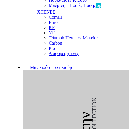
Πουκαμίσες-Κιμονό
Μπέρτες – Ποδιές Βαφής
top
ΧΤΕΝΕΣ
Comair
Euro
KF
YF
Triumph Hercules Matador
Carbon
Pro
Διάφορες χτένες
Μανικιούρ-Πεντικιούρ
COLLECTION