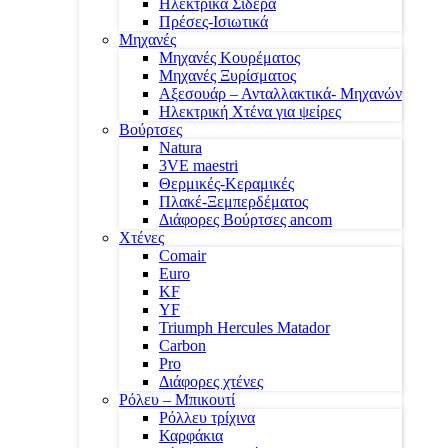
Ηλεκτρικά Σίδερα
Πρέσες-Ισιωτικά
Μηχανές
Μηχανές Κουρέματος
Μηχανές Ξυρίσματος
Αξεσουάρ – Ανταλλακτικά- Μηχανών
Ηλεκτρική Χτένα για ψείρες
Βούρτσες
Natura
3VE maestri
Θερμικές-Κεραμικές
Πλακέ-Ξεμπερδέματος
Διάφορες Βούρτσες ancom
Χτένες
Comair
Euro
KF
YF
Triumph Hercules Matador
Carbon
Pro
Διάφορες χτένες
Ρόλευ – Μπικουτί
Ρόλλευ τρίχινα
Καρφάκια