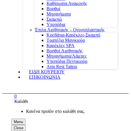
Καθίσματα Αναμονής
Βοηθοί
Μηχανήματα
Σκαμπώ
Υποπόδια
Έπιλα Αισθητικής – Ονυχοπλαστικής
Κρεβάτια-Καρέκλες-Σκαμπό
Τραπέζια Μανικιούρ
Καρέκλες SPA
Βοηθοί Αισθητικής
Μηχανήματα/Λάμπες
Υποπόδια Πεντικιούρ
Arm Rest Tattoo
ΕΙΔΗ ΚΟΥΡΕΙΟΥ
ΕΠΙΚΟΙΝΩΝΙΑ
0
Καλάθι
Κανένα προϊόν στο καλάθι σας.
Menu
Close