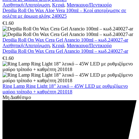
Αισθητική/Αποτρίχωση
,
Κεριά
,
Μανικιουρ/Πεντικιούρ
Depilia Roll On Wax Aloe Vera 100ml – Kερί αποτρίχωσης σε
ρολέτα με άρωμα αλόης 240025
€
1.60
Depilia Roll On Wax Cera Gel Arancio 100ml – κωδ.240027-ar
Αισθητική/Αποτρίχωση
,
Κεριά
,
Μανικιουρ/Πεντικιούρ
Depilia Roll On Wax Cera Gel Arancio 100ml – κωδ.240027-ar
€
1.60
Ring Lamp Ring Light 18” λευκό – 45W LED με ρυθμιζόμενο
μαύρο τρίποδο + καθρέπτη 201018
Μη Διαθέσιμο