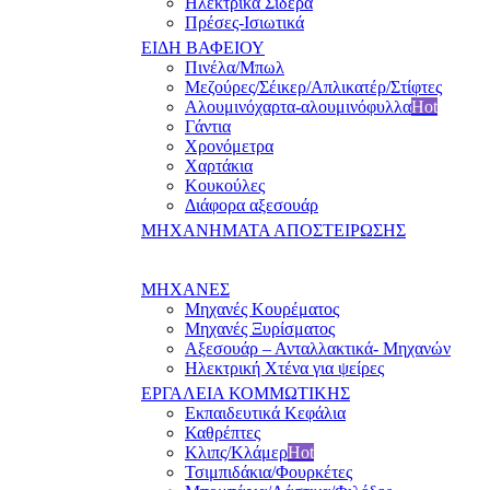
Ηλεκτρικά Σίδερα
Πρέσες-Ισιωτικά
ΕΙΔΗ ΒΑΦΕΙΟΥ
Πινέλα/Μπωλ
Μεζούρες/Σέικερ/Απλικατέρ/Στίφτες
Αλουμινόχαρτα-αλουμινόφυλλα
Hot
Γάντια
Χρονόμετρα
Χαρτάκια
Κουκούλες
Διάφορα αξεσουάρ
ΜΗΧΑΝΗΜΑΤΑ ΑΠΟΣΤΕΙΡΩΣΗΣ
ΜΗΧΑΝΕΣ
Μηχανές Κουρέματος
Μηχανές Ξυρίσματος
Αξεσουάρ – Ανταλλακτικά- Μηχανών
Ηλεκτρική Χτένα για ψείρες
ΕΡΓΑΛΕΙΑ ΚΟΜΜΩΤΙΚΗΣ
Εκπαιδευτικά Κεφάλια
Καθρέπτες
Κλιπς/Κλάμερ
Hot
Τσιμπιδάκια/Φουρκέτες