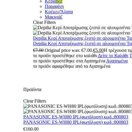
Κεριά
hot
Παραφίνη
Κρέμες/Άλατα
Μακιγιάζ
Clear Filters
Depilia Κερί Αποτρίχωσης ζεστό σε αλουμινένιο Τ
Depilia Κερί Αποτρίχωσης ζεστό σε αλουμινένιο Τ
€
7.00
Original price was: €7.00.
€
5.00
Η τρέχουσα τιμ
το προϊόν προστέθηκε στο καλάθι
Δείτε το Καλάθι
Τ
το προϊόν προστέθηκε στα Αγαπημένα
Αγαπημένα
το προϊόν αφαιρέθηκε από τα Αγαπημένα
Προϊόντα
Clear Filters
PANASONIC ES-WH80 IPL(φωτόλυση) κωδ.:800803
PANASONIC ES-WH80 IPL(φωτόλυση) κωδ.:800803
€
160.00