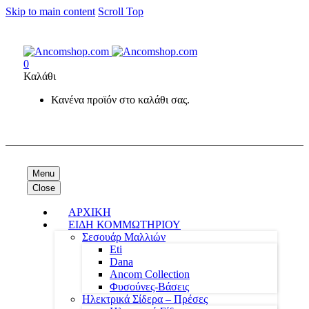
Skip to main content
Scroll Top
0
Καλάθι
Κανένα προϊόν στο καλάθι σας.
Menu
Close
ΑΡΧΙΚΗ
ΕΙΔΗ ΚΟΜΜΩΤΗΡΙΟΥ
Σεσουάρ Μαλλιών
Eti
Dana
Ancom Collection
Φυσούνες-Βάσεις
Ηλεκτρικά Σίδερα – Πρέσες