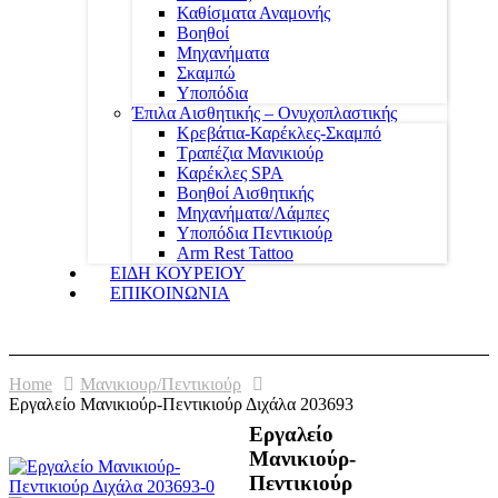
Καθίσματα Αναμονής
Βοηθοί
Μηχανήματα
Σκαμπώ
Υποπόδια
Έπιλα Αισθητικής – Ονυχοπλαστικής
Κρεβάτια-Καρέκλες-Σκαμπό
Τραπέζια Μανικιούρ
Καρέκλες SPA
Βοηθοί Αισθητικής
Μηχανήματα/Λάμπες
Υποπόδια Πεντικιούρ
Arm Rest Tattoo
ΕΙΔΗ ΚΟΥΡΕΙΟΥ
ΕΠΙΚΟΙΝΩΝΙΑ
Home
Μανικιουρ/Πεντικιούρ
Εργαλείο Μανικιούρ-Πεντικιούρ Διχάλα 203693
Εργαλείο
Μανικιούρ-
Πεντικιούρ