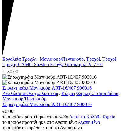
Εργαλεία Τροχών
,
Μανικιουρ/Πεντικιούρ
,
Τροχοί
,
Τροχοί
Τροχός CAMO Saeshin Επαγγελματικός κωδ.:7701
€
180.00
Σπρωχτηράκι Μανικιούρ ART-16/407 900016
Αναλώσιμα Ονυχοπλαστικής
,
Κόφτες/Σπρωχτ./Τσιμπιδάκια
,
Μανικιουρ/Πεντικιούρ
Σπρωχτηράκι Μανικιούρ ART-16/407 900016
€
6.00
το προϊόν προστέθηκε στο καλάθι
Δείτε το Καλάθι
Ταμείο
το προϊόν προστέθηκε στα Αγαπημένα
Αγαπημένα
το προϊόν αφαιρέθηκε από τα Αγαπημένα