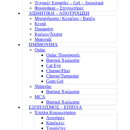
Τεχνικές Εργασίες – Gel – Ακρυλικά
Φουρνάκια – Στεγνωτήρες
ΑΙΣΘΗΤΙΚΗ – ΑΠΟΤΡΙΧΩΣΗ
Μηχανήματα / Κεριέρες / Βαπέρ
Κεριά
Παραφίνη
Κρέμες/Άλατα
Μακιγιάζ
ΗΜΙΜΟΝΙΜΑ
Oulac
Oulac Προσφορές
Βασικά Χρώματα
Cat Eye
Change/Fluo
Cheese/Turquoise
Gum Gel
Shinerlac
Βασικά Χρώματα
MCA
Βασικά Χρώματα
ΕΞΟΠΛΙΣΜΟΣ – ΕΠΙΠΛΑ
Έπιπλα Κομμωτηρίου
Λουτήρες
Καρέκλες
Τουαλέτες