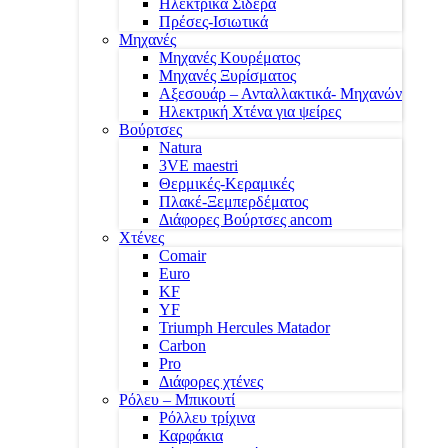
Ηλεκτρικά Σίδερα
Πρέσες-Ισιωτικά
Μηχανές
Μηχανές Κουρέματος
Μηχανές Ξυρίσματος
Αξεσουάρ – Ανταλλακτικά- Μηχανών
Ηλεκτρική Χτένα για ψείρες
Βούρτσες
Natura
3VE maestri
Θερμικές-Κεραμικές
Πλακέ-Ξεμπερδέματος
Διάφορες Βούρτσες ancom
Χτένες
Comair
Euro
KF
YF
Triumph Hercules Matador
Carbon
Pro
Διάφορες χτένες
Ρόλευ – Μπικουτί
Ρόλλευ τρίχινα
Καρφάκια