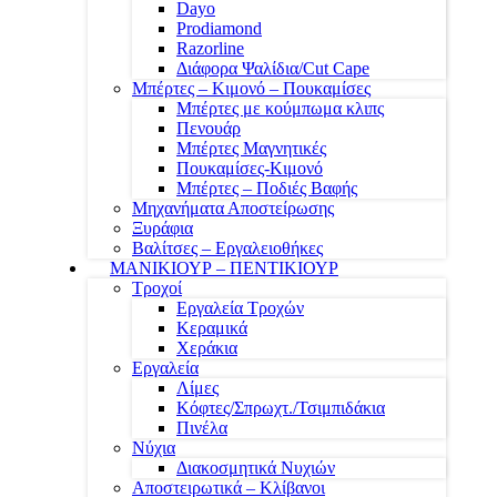
Dayo
Prodiamond
Razorline
Διάφορα Ψαλίδια/Cut Cape
Μπέρτες – Κιμονό – Πουκαμίσες
Μπέρτες με κούμπωμα κλιπς
Πενουάρ
Μπέρτες Μαγνητικές
Πουκαμίσες-Κιμονό
Μπέρτες – Ποδιές Βαφής
Μηχανήματα Αποστείρωσης
Ξυράφια
Βαλίτσες – Εργαλειοθήκες
ΜΑΝΙΚΙΟΥΡ – ΠΕΝΤΙΚΙΟΥΡ
Τροχοί
Εργαλεία Τροχών
Κεραμικά
Χεράκια
Εργαλεία
Λίμες
Κόφτες/Σπρωχτ./Τσιμπιδάκια
Πινέλα
Νύχια
Διακοσμητικά Νυχιών
Αποστειρωτικά – Κλίβανοι