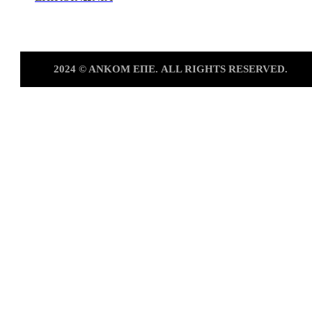
2024
©
ΑΝKOM
ΕΠΕ.
ALL
RIGHTS
RESERVED.