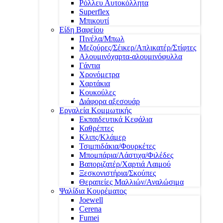
Ρόλλευ Αυτοκόλλητα
Superflex
Μπικουτί
Είδη Βαφείου
Πινέλα/Μπωλ
Μεζούρες/Σέικερ/Απλικατέρ/Στίφτες
Αλουμινόχαρτα-αλουμινόφυλλα
Γάντια
Χρονόμετρα
Χαρτάκια
Κουκούλες
Διάφορα αξεσουάρ
Εργαλεία Κομμωτικής
Εκπαιδευτικά Κεφάλια
Καθρέπτες
Κλιπς/Κλάμερ
Τσιμπιδάκια/Φουρκέτες
Μπομπάρια/Λάστιχα/Φιλέδες
Βαποριζατέρ/Χαρτιά Λαιμού
Ξεσκονιστήρια/Σκούπες
Θεραπείες Μαλλιών/Αναλώσιμα
Ψαλίδια Κουρέματος
Joewell
Cerena
Fumei