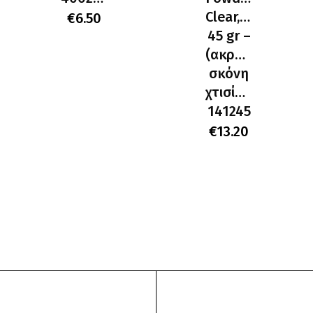
Clear,Pink,White
€
6.50
45 gr –
(ακρυλική
ς
σκόνη
χτισίματος)
141245
€
13.20