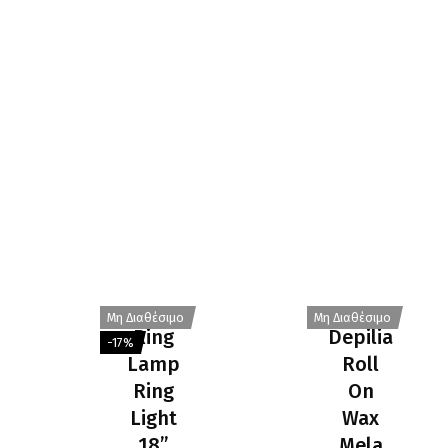
Μη Διαθέσιμο
Μη Διαθέσιμο
Ring
Depilia
-17%
Lamp
Roll
Ring
On
Light
Wax
18”
Mela