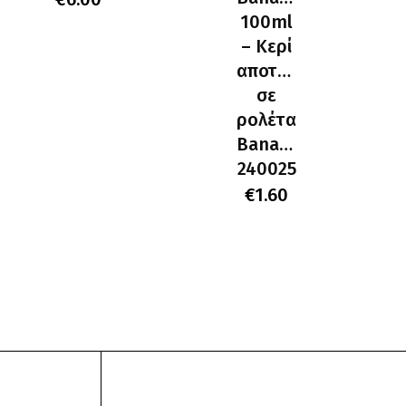
,CoverPeach-
100ml
– Kερί
αποτρίχωσης
σε
ρολέτα
Banana
240025
€
1.60