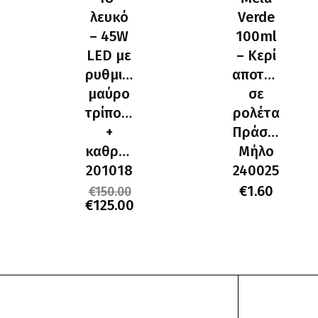
λευκό
Verde
– 45W
100ml
LED με
– Kερί
ρυθμιζόμενο
αποτρίχωση
μαύρο
σε
τρίποδο
ρολέτα
+
Πράσινο
καθρέπτη
Μήλο
201018
240025
€
1.60
€
150.00
Original
€
125.00
Η
price
τρέχουσα
was:
τιμή
€150.00.
είναι:
€125.00.