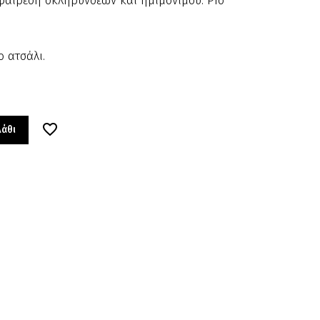
φαίρεση σκληρύνσεων και ημιμόνιμου. Pro
 ατσάλι.
λάθι