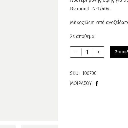
Νυστέρι μονής όψης για α
Diamond N-1/404.
Μήκος13cm από ανοξείδωτο
Σε απόθεμα
Εργαλείο
-
+
Στο κα
Μανικιούρ-
Πεντικιούρ
SKU:
100700
Art-
ΜΟΙΡΑΣΟΥ:
404
100700
ποσότητα