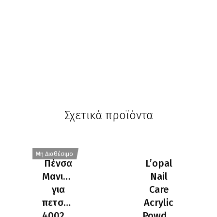
Σχετικά προϊόντα
Μη Διαθέσιμο
Πένσα
L’opal
Μανικιούρ
Nail
για
Care
πετσάκια
Acrylic
400214
Powder-