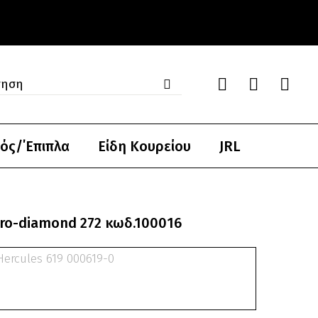
ός/΄Επιπλα
Είδη Κουρείου
JRL
pro-diamond 272 κωδ.100016