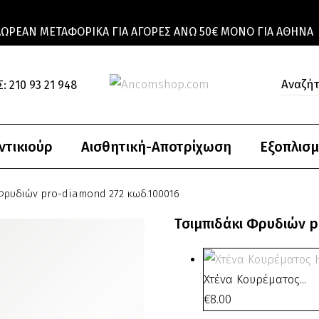
ΔΩΡΕΆΝ ΜΕΤΑΦΟΡΙΚΆ ΓΙΑ ΑΓΟΡΈΣ ΆΝΩ 50€ ΜΌΝΟ ΓΙΑ ΑΘΉΝΑ
: 210 93 21 948
ντικιούρ
Αισθητική-Αποτρίχωση
Εξοπλισμ
Φρυδιών pro-diamond 272 κωδ.100016
Τσιμπιδάκι Φρυδιών 
Χτένα Κουρέματος...
€
8.00