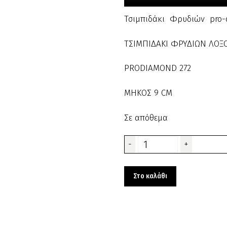
Τσιμπιδάκι Φρυδιών pro-
ΤΣΙΜΠΙΔΑΚΙ ΦΡΥΔΙΩΝ ΛΟΞ
PRODIAMOND 272
ΜΗΚΟΣ 9 CM
Σε απόθεμα
Τσιμπιδάκι
-
+
Φρυδιών
pro-
Στο καλάθι
diamond
272
κωδ.100016