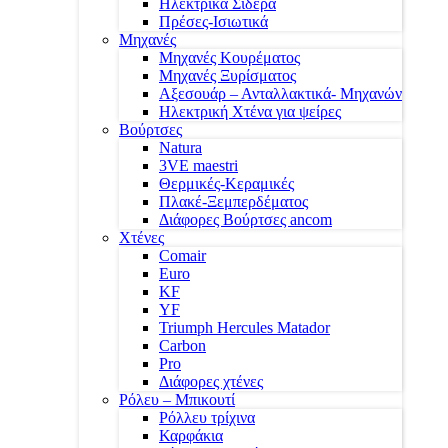
Ηλεκτρικά Σίδερα
Πρέσες-Ισιωτικά
Μηχανές
Μηχανές Κουρέματος
Μηχανές Ξυρίσματος
Αξεσουάρ – Ανταλλακτικά- Μηχανών
Ηλεκτρική Χτένα για ψείρες
Βούρτσες
Natura
3VE maestri
Θερμικές-Κεραμικές
Πλακέ-Ξεμπερδέματος
Διάφορες Βούρτσες ancom
Χτένες
Comair
Euro
KF
YF
Triumph Hercules Matador
Carbon
Pro
Διάφορες χτένες
Ρόλευ – Μπικουτί
Ρόλλευ τρίχινα
Καρφάκια