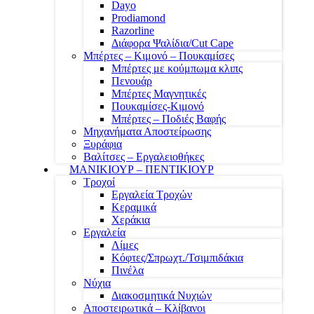
Dayo
Prodiamond
Razorline
Διάφορα Ψαλίδια/Cut Cape
Μπέρτες – Κιμονό – Πουκαμίσες
Μπέρτες με κούμπωμα κλιπς
Πενουάρ
Μπέρτες Μαγνητικές
Πουκαμίσες-Κιμονό
Μπέρτες – Ποδιές Βαφής
Μηχανήματα Αποστείρωσης
Ξυράφια
Βαλίτσες – Εργαλειοθήκες
ΜΑΝΙΚΙΟΥΡ – ΠΕΝΤΙΚΙΟΥΡ
Τροχοί
Εργαλεία Τροχών
Κεραμικά
Χεράκια
Εργαλεία
Λίμες
Κόφτες/Σπρωχτ./Τσιμπιδάκια
Πινέλα
Νύχια
Διακοσμητικά Νυχιών
Αποστειρωτικά – Κλίβανοι