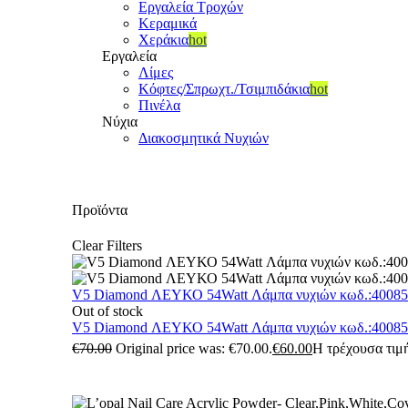
Εργαλεία Τροχών
Κεραμικά
Χεράκια
hot
Εργαλεία
Λίμες
Κόφτες/Σπρωχτ./Τσιμπιδάκια
hot
Πινέλα
Νύχια
Διακοσμητικά Νυχιών
Προϊόντα
Clear Filters
V5 Diamond ΛΕΥΚΟ 54Watt Λάμπα νυχιών κωδ.:4008
Out of stock
V5 Diamond ΛΕΥΚΟ 54Watt Λάμπα νυχιών κωδ.:4008
€
70.00
Original price was: €70.00.
€
60.00
Η τρέχουσα τιμή