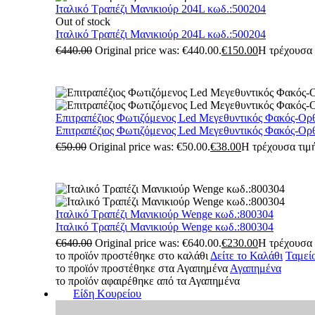
Ιταλικό Τραπέζι Μανικιούρ 204L κωδ.:500204
Out of stock
Ιταλικό Τραπέζι Μανικιούρ 204L κωδ.:500204
€
440.00
Original price was: €440.00.
€
150.00
Η τρέχουσα τ
Επιτραπέζιος Φωτιζόμενος Led Μεγεθυντικός Φακός-Ορ
Επιτραπέζιος Φωτιζόμενος Led Μεγεθυντικός Φακός-Ορ
€
50.00
Original price was: €50.00.
€
38.00
Η τρέχουσα τιμή
Ιταλικό Τραπέζι Μανικιούρ Wenge κωδ.:800304
Ιταλικό Τραπέζι Μανικιούρ Wenge κωδ.:800304
€
640.00
Original price was: €640.00.
€
230.00
Η τρέχουσα τ
το προϊόν προστέθηκε στο καλάθι
Δείτε το Καλάθι
Ταμεί
το προϊόν προστέθηκε στα Αγαπημένα
Αγαπημένα
το προϊόν αφαιρέθηκε από τα Αγαπημένα
Είδη Κουρείου