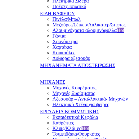
Ηλεκτρικά Σίδερα
Πρέσες-Ισιωτικά
ΕΙΔΗ ΒΑΦΕΙΟΥ
Πινέλα/Μπωλ
Μεζούρες/Σέικερ/Απλικατέρ/Στίφτες
Αλουμινόχαρτα-αλουμινόφυλλα
Hot
Γάντια
Χρονόμετρα
Χαρτάκια
Κουκούλες
Διάφορα αξεσουάρ
ΜΗΧΑΝΗΜΑΤΑ ΑΠΟΣΤΕΙΡΩΣΗΣ
ΜΗΧΑΝΕΣ
Μηχανές Κουρέματος
Μηχανές Ξυρίσματος
Αξεσουάρ – Ανταλλακτικά- Μηχανών
Ηλεκτρική Χτένα για ψείρες
ΕΡΓΑΛΕΙΑ ΚΟΜΜΩΤΙΚΗΣ
Εκπαιδευτικά Κεφάλια
Καθρέπτες
Κλιπς/Κλάμερ
Hot
Τσιμπιδάκια/Φουρκέτες