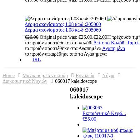
Δέρμα ακονίσματος L08 κωδ.:205060
Δέρμα ακονίσματος L08 κωδ.:205060
€
26.00
Original price was: €26.00.
€
22.00
Η τρέχουσα τιμή
το προϊόν προστέθηκε στο καλάθι
Δείτε το Καλάθι
Ταμεί
το προϊόν προστέθηκε στα Αγαπημένα
Αγαπημένα
το προϊόν αφαιρέθηκε από τα Αγαπημένα
JRL
Home
Μανικιουρ/Πεντικιούρ
Εργαλεία
Νύχια
Διακοσμητικά Νυχιών
060017 kaleidoscope
060017
kaleidoscope
Εκπαιδευτικό Κεφά...
€
55.00