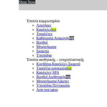
Shop Now
Έπιπλα κομμωτηρίου
Λουτήρες
Καρέκλες
hot
Τουαλέτες
Καθίσματα Αναμονής
top
Βοηθοί
Μηχανήματα
Σκαμπώ
Υποπόδια
Έπιπλα αισθητικής – ονυχοπλαστικής
Κρεβάτια-Καρέκλες-Σκαμπό
Τραπέζια μανικιούρ
hot
Καρέκλες SPA
Βοηθοί Αισθητικής
top
Μηχανήματα/Λάμπες
Υποπόδια Πεντικιούρ
Arm rest tatoo