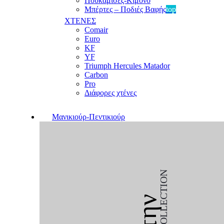
Πουκαμίσες-Κιμονό
Μπέρτες – Ποδιές Βαφής
top
ΧΤΕΝΕΣ
Comair
Euro
KF
YF
Triumph Hercules Matador
Carbon
Pro
Διάφορες χτένες
Μανικιούρ-Πεντικιούρ
COLLECTION