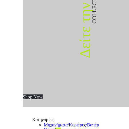
COLLECTION
Δείτε την
Shop Now
Κατηγορίες
Μηχανήματα/Κεριέρες/Βαπέρ