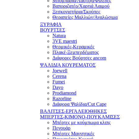
Μπομπάρια/Λάστιχα/Φιλέδες
Βαποριζατέρ/Χαρτιά Λαιμού
Ξεσκονιστήρια/Σκούπες
Θεραπείες Μαλλιών/Αναλώσιμα
ΞΥΡΑΦΙΑ
ΒΟΥΡΤΣΕΣ
Natura
3VE maestri
Θερμικές-Κεραμικές
Πλακέ-Ξεμπερδέματος
Διάφορες Βούρτσες ancom
ΨΑΛΙΔΙΑ ΚΟΥΡΕΜΑΤΟΣ
Joewell
Cerena
Fumei
Dayo
Prodiamond
Razorline
Διάφορα Ψαλίδια/Cut Cape
ΒΑΛΙΤΣΕΣ-ΕΡΓΑΛΕΙΟΘΗΚΕΣ
ΜΠΕΡΤΕΣ-ΚΙΜΟΝΟ-ΠΟΥΚΑΜΙΣΕΣ
Μπέρτες με κούμπωμα κλιπς
Πενουάρ
Μπέρτες Μαγνητικές