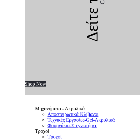
Δείτε την
Shop Now
Μηχανήματα - Ακρυλικά
Αποστειρωτικά-Κλίβανοι
Τεχνικές Εργασίες-Gel-Ακρυλικά
Φουρνάκια-Στεγνωτήρες
Τροχοί
Τροχοί