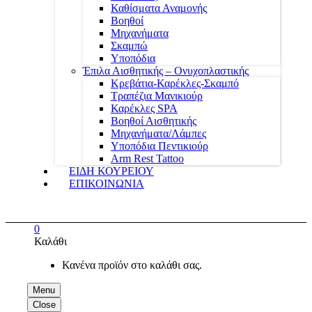
Καθίσματα Αναμονής
Βοηθοί
Μηχανήματα
Σκαμπώ
Υποπόδια
Έπιλα Αισθητικής – Ονυχοπλαστικής
Κρεβάτια-Καρέκλες-Σκαμπό
Τραπέζια Μανικιούρ
Καρέκλες SPA
Βοηθοί Αισθητικής
Μηχανήματα/Λάμπες
Υποπόδια Πεντικιούρ
Arm Rest Tattoo
ΕΙΔΗ ΚΟΥΡΕΙΟΥ
ΕΠΙΚΟΙΝΩΝΙΑ
0
Καλάθι
Κανένα προϊόν στο καλάθι σας.
Menu
Close