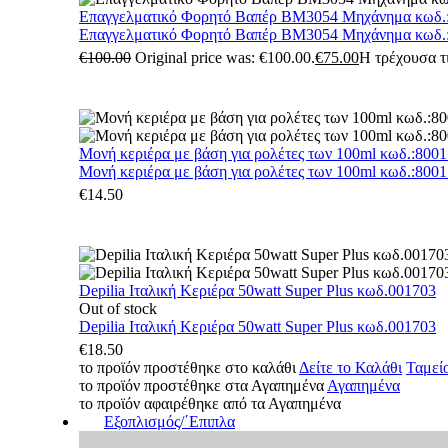
Επαγγελματικό Φορητό Βαπέρ BM3054 Μηχάνημα κωδ.
Επαγγελματικό Φορητό Βαπέρ BM3054 Μηχάνημα κωδ.
€
100.00
Original price was: €100.00.
€
75.00
Η τρέχουσα τι
Μονή κεριέρα με βάση για ρολέτες των 100ml κωδ.:800
Μονή κεριέρα με βάση για ρολέτες των 100ml κωδ.:800
€
14.50
Depilia Ιταλική Κεριέρα 50watt Super Plus κωδ.001703
Out of stock
Depilia Ιταλική Κεριέρα 50watt Super Plus κωδ.001703
€
18.50
το προϊόν προστέθηκε στο καλάθι
Δείτε το Καλάθι
Ταμεί
το προϊόν προστέθηκε στα Αγαπημένα
Αγαπημένα
το προϊόν αφαιρέθηκε από τα Αγαπημένα
Εξοπλισμός/΄Επιπλα