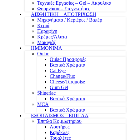
Τεχνικές Εργασίες – Gel – Ακρυλικά
Φουρνάκια – Στεγνωτήρες
ΑΙΣΘΗΤΙΚΗ – ΑΠΟΤΡΙΧΩΣΗ
Μηχανήματα / Κεριέρες / Βαπέρ
Κεριά
Παραφίνη
Κρέμες/Άλατα
Μακιγιάζ
ΗΜΙΜΟΝΙΜΑ
Oulac
Oulac Προσφορές
Βασικά Χρώματα
Cat Eye
Change/Fluo
Cheese/Turquoise
Gum Gel
Shinerlac
Βασικά Χρώματα
MCA
Βασικά Χρώματα
ΕΞΟΠΛΙΣΜΟΣ – ΕΠΙΠΛΑ
Έπιπλα Κομμωτηρίου
Λουτήρες
Καρέκλες
Τουαλέτες