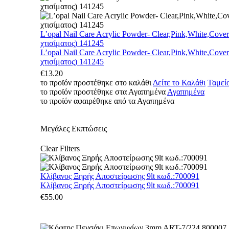
L’opal Nail Care Acrylic Powder- Clear,Pink,White,Cove
χτισίματος) 141245
L’opal Nail Care Acrylic Powder- Clear,Pink,White,Cove
χτισίματος) 141245
€
13.20
το προϊόν προστέθηκε στο καλάθι
Δείτε το Καλάθι
Ταμεί
το προϊόν προστέθηκε στα Αγαπημένα
Αγαπημένα
το προϊόν αφαιρέθηκε από τα Αγαπημένα
Μεγάλες Εκπτώσεις
Clear Filters
Κλίβανος Ξηρής Αποστείρωσης 9lt κωδ.:700091
Κλίβανος Ξηρής Αποστείρωσης 9lt κωδ.:700091
€
55.00