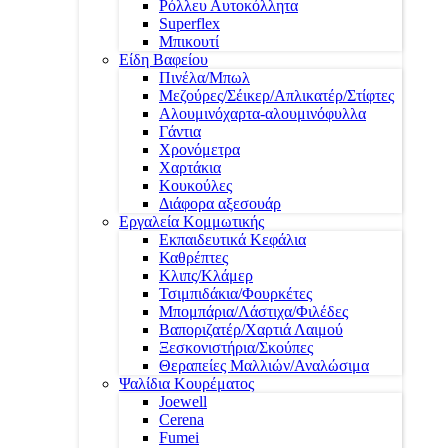
Ρόλλευ Αυτοκόλλητα
Superflex
Μπικουτί
Είδη Βαφείου
Πινέλα/Μπωλ
Μεζούρες/Σέικερ/Απλικατέρ/Στίφτες
Αλουμινόχαρτα-αλουμινόφυλλα
Γάντια
Χρονόμετρα
Χαρτάκια
Κουκούλες
Διάφορα αξεσουάρ
Εργαλεία Κομμωτικής
Εκπαιδευτικά Κεφάλια
Καθρέπτες
Κλιπς/Κλάμερ
Τσιμπιδάκια/Φουρκέτες
Μπομπάρια/Λάστιχα/Φιλέδες
Βαποριζατέρ/Χαρτιά Λαιμού
Ξεσκονιστήρια/Σκούπες
Θεραπείες Μαλλιών/Αναλώσιμα
Ψαλίδια Κουρέματος
Joewell
Cerena
Fumei