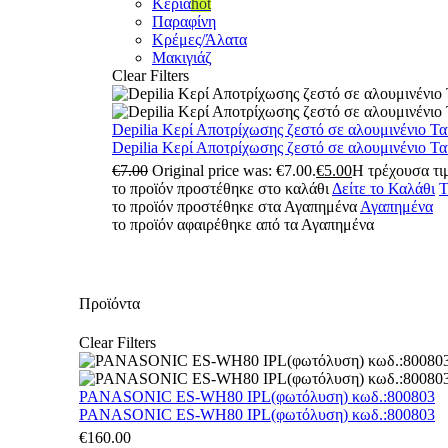
Κεριά
hot
Παραφίνη
Κρέμες/Άλατα
Μακιγιάζ
Clear Filters
Depilia Κερί Αποτρίχωσης ζεστό σε αλουμινένιο Τ
Depilia Κερί Αποτρίχωσης ζεστό σε αλουμινένιο Τ
€
7.00
Original price was: €7.00.
€
5.00
Η τρέχουσα τιμ
το προϊόν προστέθηκε στο καλάθι
Δείτε το Καλάθι
Τ
το προϊόν προστέθηκε στα Αγαπημένα
Αγαπημένα
το προϊόν αφαιρέθηκε από τα Αγαπημένα
Προϊόντα
Clear Filters
PANASONIC ES-WH80 IPL(φωτόλυση) κωδ.:800803
PANASONIC ES-WH80 IPL(φωτόλυση) κωδ.:800803
€
160.00