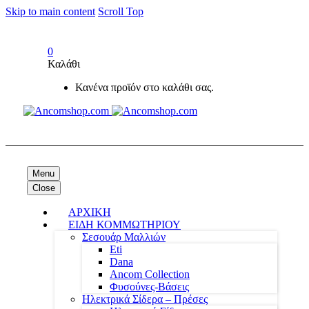
Skip to main content
Scroll Top
0
Καλάθι
Κανένα προϊόν στο καλάθι σας.
Menu
Close
ΑΡΧΙΚΗ
ΕΙΔΗ ΚΟΜΜΩΤΗΡΙΟΥ
Σεσουάρ Μαλλιών
Eti
Dana
Ancom Collection
Φυσούνες-Βάσεις
Ηλεκτρικά Σίδερα – Πρέσες