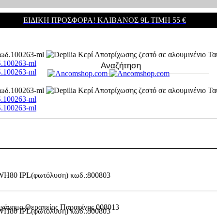
ΕΙΔΙΚΗ ΠΡΟΣΦΟΡΑ! ΚΛΊΒΑΝΟΣ 9L ΤΙΜΉ 55 €
δ.100263-ml
δ.100263-ml
δ.100263-ml
δ.100263-ml
χάνημα Θεραπείας Παραφίνης 008013