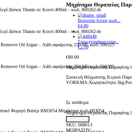
Μηχάνημα Θεραπείας Παρ
Βούρτσα Αέρος κωδ...
€
4.80
Σπρωχτηράκια-εργα...
€
2.10
€
80.00
Μηχάνημα Θεραπείας Παραφίνης 0
Συσκευή Θέρμανσης Κεριού Παρα
YORKMA.Χωρητικότητα 3kg.Power 
Σε απόθεμα
Μηχάνημα Θεραπείας Παραφίνης 
Στο καλάθι
SKU:
008013
ΜΟΙΡΑΣΟΥ: